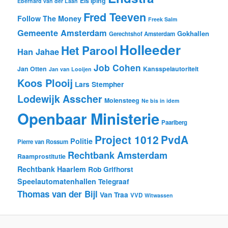
Els Iping
Eberhard van der Laan
Fred Teeven
Follow The Money
Freek Salm
Gemeente Amsterdam
Gokhallen
Gerechtshof Amsterdam
Holleeder
Het Parool
Han Jahae
Job Cohen
Jan Otten
Kansspelautoriteit
Jan van Looijen
Koos Plooij
Lars Stempher
Lodewijk Asscher
Molensteeg
Ne bis in idem
Openbaar Ministerie
Paarlberg
Project 1012
PvdA
Politie
Pierre van Rossum
Rechtbank Amsterdam
Raamprostitutie
Rechtbank Haarlem
Rob Grifhorst
Speelautomatenhallen
Telegraaf
Thomas van der Bijl
Van Traa
VVD
Witwassen