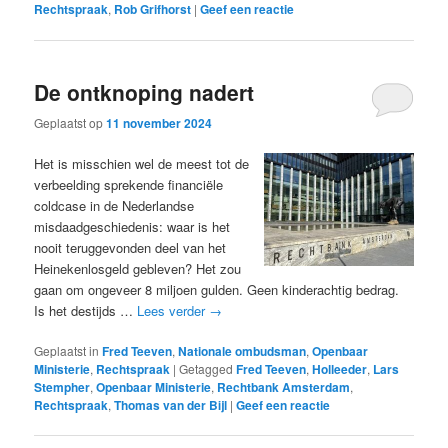
Rechtspraak
,
Rob Grifhorst
|
Geef een reactie
De ontknoping nadert
Geplaatst op
11 november 2024
Het is misschien wel de meest tot de
verbeelding sprekende financiële
coldcase in de Nederlandse
misdaadgeschiedenis: waar is het
nooit teruggevonden deel van het
Heinekenlosgeld gebleven? Het zou
gaan om ongeveer 8 miljoen gulden. Geen kinderachtig bedrag.
Is het destijds …
Lees verder
→
Geplaatst in
Fred Teeven
,
Nationale ombudsman
,
Openbaar
Ministerie
,
Rechtspraak
|
Getagged
Fred Teeven
,
Holleeder
,
Lars
Stempher
,
Openbaar Ministerie
,
Rechtbank Amsterdam
,
Rechtspraak
,
Thomas van der Bijl
|
Geef een reactie