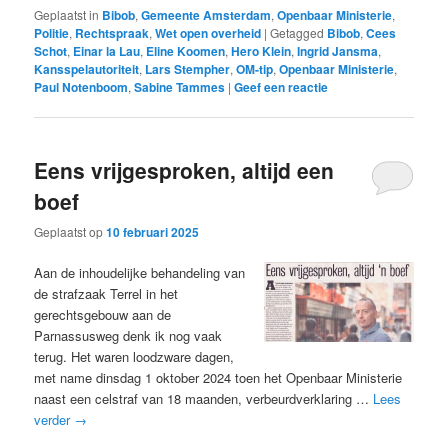
Geplaatst in
Bibob
,
Gemeente Amsterdam
,
Openbaar Ministerie
,
Politie
,
Rechtspraak
,
Wet open overheid
|
Getagged
Bibob
,
Cees
Schot
,
Einar la Lau
,
Eline Koomen
,
Hero Klein
,
Ingrid Jansma
,
Kansspelautoriteit
,
Lars Stempher
,
OM-tip
,
Openbaar Ministerie
,
Paul Notenboom
,
Sabine Tammes
|
Geef een reactie
Eens vrijgesproken, altijd een
boef
Geplaatst op
10 februari 2025
Aan de inhoudelijke behandeling van
de strafzaak Terrel in het
gerechtsgebouw aan de
Parnassusweg denk ik nog vaak
terug. Het waren loodzware dagen,
met name dinsdag 1 oktober 2024 toen het Openbaar Ministerie
naast een celstraf van 18 maanden, verbeurdverklaring …
Lees
verder
→