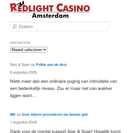
Z
o
e
k
ARCHIEVEN
e
Archieven
n
Spic & Span
op
Politie aan de deur
6 augustus 2026
Niets meer dan een ordinaire poging van intimidatie van
een bedenkelijk niveau. Zou er maar niet van wakker
liggen want…
MK
op
Door blijven procederen als laatste gok
1 augustus 2026
Dank voor de mental support Spic & Span! Hopelijk komt