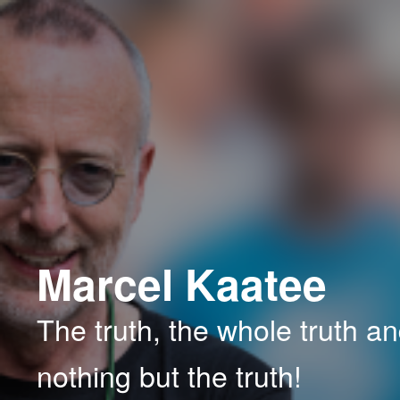
Spring
Spring
naar
naar
de
de
primaire
secundaire
inhoud
inhoud
Marcel Kaatee
The truth, the whole truth a
nothing but the truth!