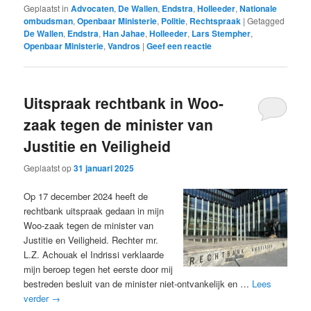
Geplaatst in
Advocaten
,
De Wallen
,
Endstra
,
Holleeder
,
Nationale
ombudsman
,
Openbaar Ministerie
,
Politie
,
Rechtspraak
|
Getagged
De Wallen
,
Endstra
,
Han Jahae
,
Holleeder
,
Lars Stempher
,
Openbaar Ministerie
,
Vandros
|
Geef een reactie
Uitspraak rechtbank in Woo-
zaak tegen de minister van
Justitie en Veiligheid
Geplaatst op
31 januari 2025
Op 17 december 2024 heeft de
rechtbank uitspraak gedaan in mijn
Woo-zaak tegen de minister van
Justitie en Veiligheid. Rechter mr.
L.Z. Achouak el Indrissi verklaarde
mijn beroep tegen het eerste door mij
bestreden besluit van de minister niet-ontvankelijk en …
Lees
verder
→