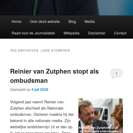
Home
Over deze website
Blog
Media
Raad voor de Journalistiek
Wikipedia
Disclaimer
Contact
TAG ARCHIEVEN:
LARS STEMPHER
Reinier van Zutphen stopt als
1
ombudsman
Geplaatst op
4 juli 2026
Volgend jaar neemt Reinier van
Zutphen afscheid als Nationale
ombudsman. Gisteren maakte hij dat
bekend in alle nationale media. Zijn
wettelijke ambtstermijn zit er dan op.
Ik zal er geen traan om laten. Daar