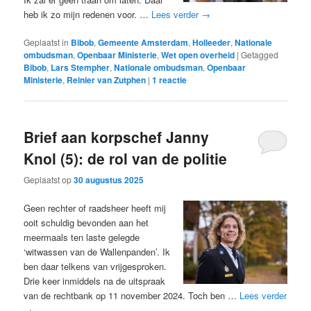
heb ik zo mijn redenen voor. …
Lees verder
→
Geplaatst in
Bibob
,
Gemeente Amsterdam
,
Holleeder
,
Nationale
ombudsman
,
Openbaar Ministerie
,
Wet open overheid
|
Getagged
Bibob
,
Lars Stempher
,
Nationale ombudsman
,
Openbaar
Ministerie
,
Reinier van Zutphen
|
1
reactie
Brief aan korpschef Janny
Knol (5): de rol van de politie
Geplaatst op
30 augustus 2025
Geen rechter of raadsheer heeft mij
ooit schuldig bevonden aan het
meermaals ten laste gelegde
‘witwassen van de Wallenpanden’. Ik
ben daar telkens van vrijgesproken.
Drie keer inmiddels na de uitspraak
van de rechtbank op 11 november 2024. Toch ben …
Lees verder
→