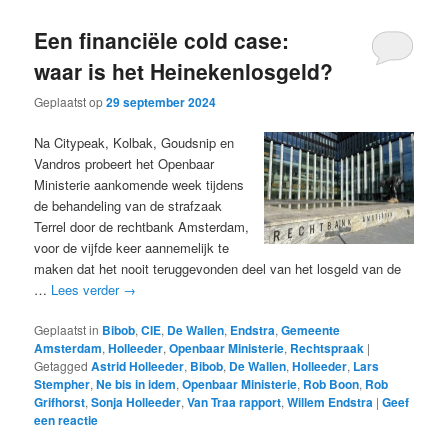
Een financiële cold case:
waar is het Heinekenlosgeld?
Geplaatst op
29 september 2024
Na Citypeak, Kolbak, Goudsnip en
Vandros probeert het Openbaar
Ministerie aankomende week tijdens
de behandeling van de strafzaak
Terrel door de rechtbank Amsterdam,
voor de vijfde keer aannemelijk te
maken dat het nooit teruggevonden deel van het losgeld van de
…
Lees verder
→
Geplaatst in
Bibob
,
CIE
,
De Wallen
,
Endstra
,
Gemeente
Amsterdam
,
Holleeder
,
Openbaar Ministerie
,
Rechtspraak
|
Getagged
Astrid Holleeder
,
Bibob
,
De Wallen
,
Holleeder
,
Lars
Stempher
,
Ne bis in idem
,
Openbaar Ministerie
,
Rob Boon
,
Rob
Grifhorst
,
Sonja Holleeder
,
Van Traa rapport
,
Willem Endstra
|
Geef
een reactie