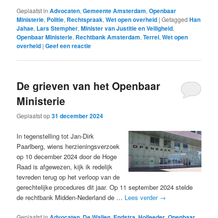
Geplaatst in
Advocaten
,
Gemeente Amsterdam
,
Openbaar
Ministerie
,
Politie
,
Rechtspraak
,
Wet open overheid
|
Getagged
Han
Jahae
,
Lars Stempher
,
Minister van Justitie en Veiligheid
,
Openbaar Ministerie
,
Rechtbank Amsterdam
,
Terrel
,
Wet open
overheid
|
Geef een reactie
De grieven van het Openbaar
Ministerie
Geplaatst op
31 december 2024
In tegenstelling tot Jan-Dirk
Paarlberg, wiens herzieningsverzoek
op 10 december 2024 door de Hoge
Raad is afgewezen, kijk ik redelijk
tevreden terug op het verloop van de
gerechtelijke procedures dit jaar. Op 11 september 2024 stelde
de rechtbank Midden-Nederland de …
Lees verder
→
Geplaatst in
Advocaten
,
De Wallen
,
Endstra
,
Holleeder
,
Openbaar