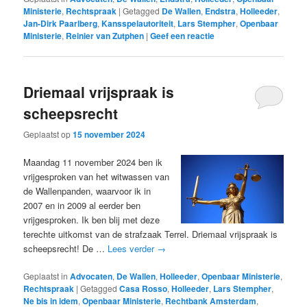
Ministerie
,
Rechtspraak
|
Getagged
De Wallen
,
Endstra
,
Holleeder
,
Jan-Dirk Paarlberg
,
Kansspelautoriteit
,
Lars Stempher
,
Openbaar
Ministerie
,
Reinier van Zutphen
|
Geef een reactie
Driemaal vrijspraak is
scheepsrecht
Geplaatst op
15 november 2024
Maandag 11 november 2024 ben ik
vrijgesproken van het witwassen van
de Wallenpanden, waarvoor ik in
2007 en in 2009 al eerder ben
vrijgesproken. Ik ben blij met deze
terechte uitkomst van de strafzaak Terrel. Driemaal vrijspraak is
scheepsrecht! De …
Lees verder
→
Geplaatst in
Advocaten
,
De Wallen
,
Holleeder
,
Openbaar Ministerie
,
Rechtspraak
|
Getagged
Casa Rosso
,
Holleeder
,
Lars Stempher
,
Ne bis in idem
,
Openbaar Ministerie
,
Rechtbank Amsterdam
,