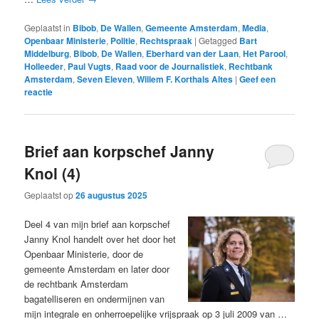
Geplaatst in
Bibob
,
De Wallen
,
Gemeente Amsterdam
,
Media
,
Openbaar Ministerie
,
Politie
,
Rechtspraak
|
Getagged
Bart
Middelburg
,
Bibob
,
De Wallen
,
Eberhard van der Laan
,
Het Parool
,
Holleeder
,
Paul Vugts
,
Raad voor de Journalistiek
,
Rechtbank
Amsterdam
,
Seven Eleven
,
Willem F. Korthals Altes
|
Geef een
reactie
Brief aan korpschef Janny
Knol (4)
Geplaatst op
26 augustus 2025
Deel 4 van mijn brief aan korpschef
Janny Knol handelt over het door het
Openbaar Ministerie, door de
gemeente Amsterdam en later door
de rechtbank Amsterdam
bagatelliseren en ondermijnen van
mijn integrale en onherroepelijke vrijspraak op 3 juli 2009 van …