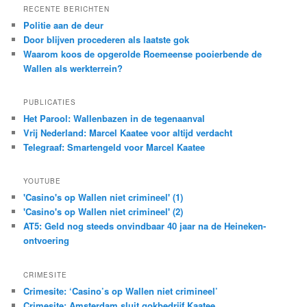
RECENTE BERICHTEN
Politie aan de deur
Door blijven procederen als laatste gok
Waarom koos de opgerolde Roemeense pooierbende de
Wallen als werkterrein?
PUBLICATIES
Het Parool: Wallenbazen in de tegenaanval
Vrij Nederland: Marcel Kaatee voor altijd verdacht
Telegraaf: Smartengeld voor Marcel Kaatee
YOUTUBE
'Casino's op Wallen niet crimineel' (1)
'Casino's op Wallen niet crimineel' (2)
AT5: Geld nog steeds onvindbaar 40 jaar na de Heineken-
ontvoering
CRIMESITE
Crimesite: ‘Casino’s op Wallen niet crimineel’
Crimesite: Amsterdam sluit gokbedrijf Kaatee