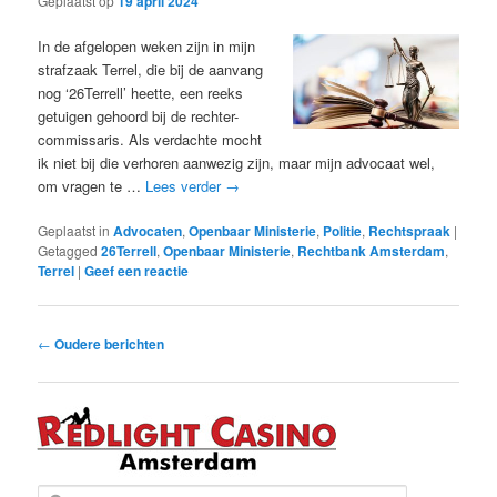
Geplaatst op
19 april 2024
In de afgelopen weken zijn in mijn
strafzaak Terrel, die bij de aanvang
nog ‘26Terrell’ heette, een reeks
getuigen gehoord bij de rechter-
commissaris. Als verdachte mocht
ik niet bij die verhoren aanwezig zijn, maar mijn advocaat wel,
om vragen te …
Lees verder
→
Geplaatst in
Advocaten
,
Openbaar Ministerie
,
Politie
,
Rechtspraak
|
Getagged
26Terrell
,
Openbaar Ministerie
,
Rechtbank Amsterdam
,
Terrel
|
Geef een reactie
Bericht
←
Oudere berichten
navigatie
Z