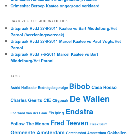
Crimesite: Beroep Kaatee ongegrond verklaard
RAAD VOOR DE JOURNALISTIEK
Uitspraak RvdJ 27-9-2011 Kaatee vs Bart Middelburg/Het
Parool (herzieningsverzoek)
Uitspraak RvdJ 27-9-2011 Marcel Kaatee vs Paul Vugts/Het
Parool
Uitspraak RvdJ 7-6-2011 Marcel Kaatee vs Bart
Middelburg/Het Parool
TAGS
Bibob
Casa Rosso
Astrid Holleeder
Bedreigde getuige
De Wallen
CIE
Charles Geerts
Citypeak
Endstra
Els Iping
Eberhard van der Laan
Fred Teeven
Follow The Money
Freek Salm
Gemeente Amsterdam
Gokhallen
Gerechtshof Amsterdam