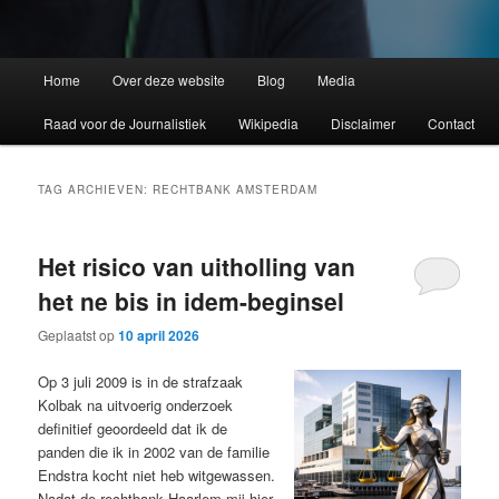
Home
Over deze website
Blog
Media
Raad voor de Journalistiek
Wikipedia
Disclaimer
Contact
TAG ARCHIEVEN:
RECHTBANK AMSTERDAM
Het risico van uitholling van
het ne bis in idem-beginsel
Geplaatst op
10 april 2026
Op 3 juli 2009 is in de strafzaak
Kolbak na uitvoerig onderzoek
definitief geoordeeld dat ik de
panden die ik in 2002 van de familie
Endstra kocht niet heb witgewassen.
Nadat de rechtbank Haarlem mij hier