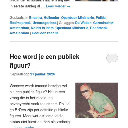
in eerste aanleg al …
Lees verder
→
Geplaatst in
Endstra
,
Holleeder
,
Openbaar Ministerie
,
Politie
,
Rechtspraak
,
Uncategorized
|
Getagged
De Wallen
,
Gerechtshof
Amsterdam
,
Ne bis in idem
,
Openbaar Ministerie
,
Rechtbank
Amsterdam
|
Geef een reactie
Hoe word je een publiek
figuur?
Geplaatst op
21 januari 2026
Wanneer wordt iemand beschouwd
als een publiek figuur? Het is een
vraag die in het media- en
privacyrecht vaak terugkeert. Politici
en BN’ers zijn per definitie publieke
figuren. Maar wat als iemand die
status niet kiest en tóch als zodanig
…
Lees verder
→