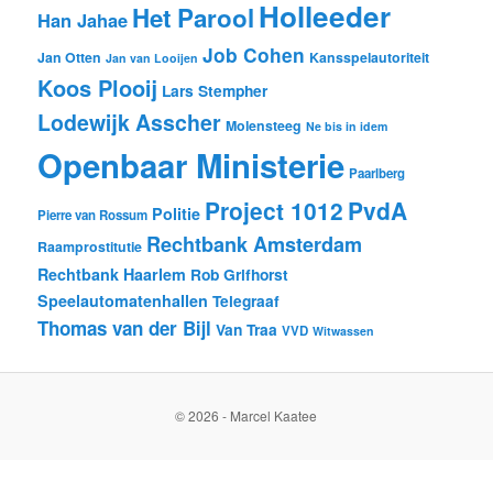
Holleeder
Het Parool
Han Jahae
Job Cohen
Jan Otten
Kansspelautoriteit
Jan van Looijen
Koos Plooij
Lars Stempher
Lodewijk Asscher
Molensteeg
Ne bis in idem
Openbaar Ministerie
Paarlberg
Project 1012
PvdA
Politie
Pierre van Rossum
Rechtbank Amsterdam
Raamprostitutie
Rechtbank Haarlem
Rob Grifhorst
Speelautomatenhallen
Telegraaf
Thomas van der Bijl
Van Traa
VVD
Witwassen
© 2026 - Marcel Kaatee