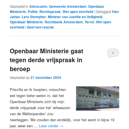
Geplaatst in
Advocaten
,
Gemeente Amsterdam
,
Openbaar
Ministerie
,
Politie
,
Rechtspraak
,
Wet open overheid
|
Getagged
Han
Jahae
,
Lars Stempher
,
Minister van Justitie en Veiligheid
,
Openbaar Ministerie
,
Rechtbank Amsterdam
,
Terrel
,
Wet open
overheid
|
Geef een reactie
Openbaar Ministerie gaat
1
tegen derde vrijspraak in
beroep
Geplaatst op
21 november 2024
Priscilla en ik hoopten, misschien
wel tegen beter weten in, dat het
Openbaar Ministerie zich bij mijn
derde vrijspraak voor het ‘witwassen
van de Wallenpanden’ zou
neerleggen. We zouden dan eindelijk, voor het eerst in bijna 19
jaar, weer een …
Lees verder
→