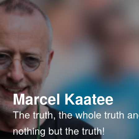
Spring
Spring
naar
naar
de
de
primaire
secundaire
inhoud
inhoud
Marcel Kaatee
The truth, the whole truth a
nothing but the truth!