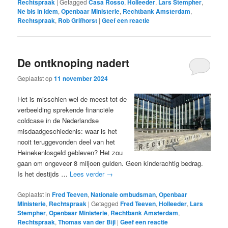
Rechtspraak
|
Getagged
Casa Rosso
,
Holleeder
,
Lars Stempher
,
Ne bis in idem
,
Openbaar Ministerie
,
Rechtbank Amsterdam
,
Rechtspraak
,
Rob Grifhorst
|
Geef een reactie
De ontknoping nadert
Geplaatst op
11 november 2024
Het is misschien wel de meest tot de
verbeelding sprekende financiële
coldcase in de Nederlandse
misdaadgeschiedenis: waar is het
nooit teruggevonden deel van het
Heinekenlosgeld gebleven? Het zou
gaan om ongeveer 8 miljoen gulden. Geen kinderachtig bedrag.
Is het destijds …
Lees verder
→
Geplaatst in
Fred Teeven
,
Nationale ombudsman
,
Openbaar
Ministerie
,
Rechtspraak
|
Getagged
Fred Teeven
,
Holleeder
,
Lars
Stempher
,
Openbaar Ministerie
,
Rechtbank Amsterdam
,
Rechtspraak
,
Thomas van der Bijl
|
Geef een reactie