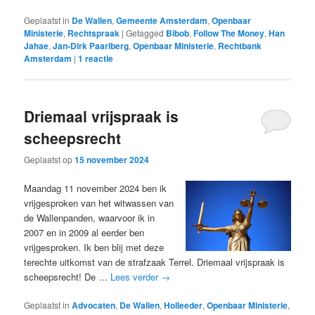
Geplaatst in
De Wallen
,
Gemeente Amsterdam
,
Openbaar
Ministerie
,
Rechtspraak
|
Getagged
Bibob
,
Follow The Money
,
Han
Jahae
,
Jan-Dirk Paarlberg
,
Openbaar Ministerie
,
Rechtbank
Amsterdam
|
1
reactie
Driemaal vrijspraak is
scheepsrecht
Geplaatst op
15 november 2024
Maandag 11 november 2024 ben ik
vrijgesproken van het witwassen van
de Wallenpanden, waarvoor ik in
2007 en in 2009 al eerder ben
vrijgesproken. Ik ben blij met deze
terechte uitkomst van de strafzaak Terrel. Driemaal vrijspraak is
scheepsrecht! De …
Lees verder
→
Geplaatst in
Advocaten
,
De Wallen
,
Holleeder
,
Openbaar Ministerie
,