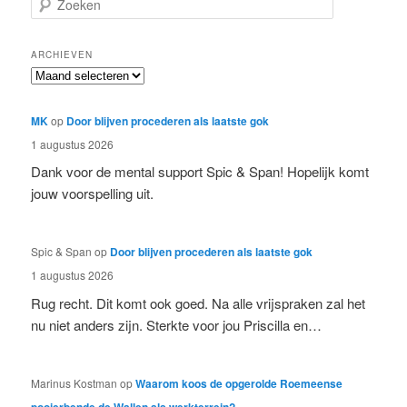
o
e
k
ARCHIEVEN
e
Archieven
n
MK
op
Door blijven procederen als laatste gok
1 augustus 2026
Dank voor de mental support Spic & Span! Hopelijk komt
jouw voorspelling uit.
Spic & Span
op
Door blijven procederen als laatste gok
1 augustus 2026
Rug recht. Dit komt ook goed. Na alle vrijspraken zal het
nu niet anders zijn. Sterkte voor jou Priscilla en…
Marinus Kostman
op
Waarom koos de opgerolde Roemeense