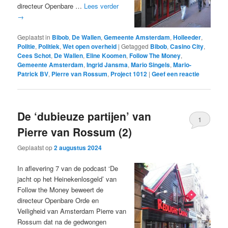
directeur Openbare …
Lees verder
→
Geplaatst in
Bibob
,
De Wallen
,
Gemeente Amsterdam
,
Holleeder
,
Politie
,
Politiek
,
Wet open overheid
|
Getagged
Bibob
,
Casino City
,
Cees Schot
,
De Wallen
,
Eline Koomen
,
Follow The Money
,
Gemeente Amsterdam
,
Ingrid Jansma
,
Mario Singels
,
Mario-
Patrick BV
,
Pierre van Rossum
,
Project 1012
|
Geef een reactie
De ‘dubieuze partijen’ van
1
Pierre van Rossum (2)
Geplaatst op
2 augustus 2024
In aflevering 7 van de podcast ‘De
jacht op het Heinekenlosgeld’ van
Follow the Money beweert de
directeur Openbare Orde en
Veiligheid van Amsterdam Pierre van
Rossum dat na de gedwongen