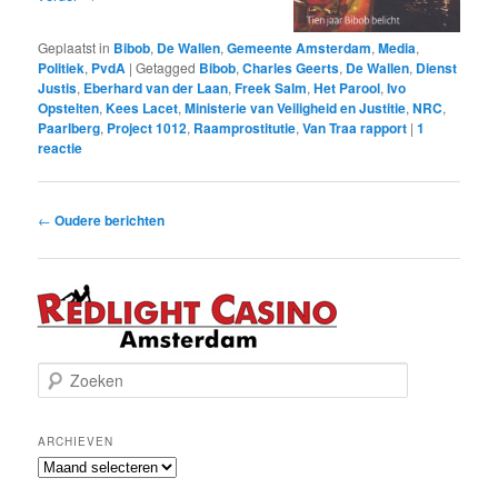
Geplaatst in
Bibob
,
De Wallen
,
Gemeente Amsterdam
,
Media
,
Politiek
,
PvdA
|
Getagged
Bibob
,
Charles Geerts
,
De Wallen
,
Dienst
Justis
,
Eberhard van der Laan
,
Freek Salm
,
Het Parool
,
Ivo
Opstelten
,
Kees Lacet
,
Ministerie van Veiligheid en Justitie
,
NRC
,
Paarlberg
,
Project 1012
,
Raamprostitutie
,
Van Traa rapport
|
1
reactie
Bericht
←
Oudere berichten
navigatie
Z
o
e
k
ARCHIEVEN
e
Archieven
n