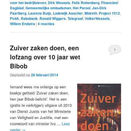
voor het bedrijfsleven
,
Dirk Wessels
,
Felix Rottenberg
,
Financieel
Dagblad
,
Gemeentelijke ombudsman
,
Het Parool
,
Jan-Dirk
Paarlberg
,
Laurens Buijs
,
Lodewijk Asscher
,
Midreth
,
Project 1012
,
PvdA
,
Rabobank
,
Ronald Wiggers
,
Telegraaf
,
VolkerWessels
,
Willem Endstra
|
4
reacties
Zuiver zaken doen, een
1
lofzang over 10 jaar wet
Bibob
Geplaatst op
26 februari 2014
Iemand wees me onlangs op een
boekje getiteld ‘Zuiver zaken doen,
tien jaar Bibob belicht’. Het is een
(gratis te verkrijgen) uitgave uit 2013
van Dienst Justis van het Ministerie
van Veiligheid en Justitie, met een
voorwoord van minister Ivo …
Lees
verder
→