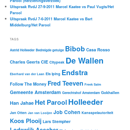
Parool (herzieningsverzoek)
Uitspraak RvdJ 27-9-2011 Marcel Kaatee vs Paul Vugts/Het
Parool
Uitspraak RvdJ 7-6-2011 Marcel Kaatee vs Bart
Middelburg/Het Parool
TAGS
Bibob
Casa Rosso
Astrid Holleeder
Bedreigde getuige
De Wallen
CIE
Charles Geerts
Citypeak
Endstra
Els Iping
Eberhard van der Laan
Fred Teeven
Follow The Money
Freek Salm
Gemeente Amsterdam
Gokhallen
Gerechtshof Amsterdam
Holleeder
Het Parool
Han Jahae
Job Cohen
Jan Otten
Kansspelautoriteit
Jan van Looijen
Koos Plooij
Lars Stempher
Lodewijk Asscher