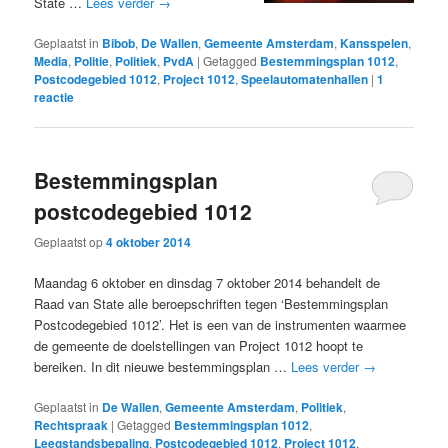
State …
Lees verder
→
Geplaatst in
Bibob
,
De Wallen
,
Gemeente Amsterdam
,
Kansspelen
,
Media
,
Politie
,
Politiek
,
PvdA
|
Getagged
Bestemmingsplan 1012
,
Postcodegebied 1012
,
Project 1012
,
Speelautomatenhallen
|
1
reactie
Bestemmingsplan
postcodegebied 1012
Geplaatst op
4 oktober 2014
Maandag 6 oktober en dinsdag 7 oktober 2014 behandelt de
Raad van State alle beroepschriften tegen ‘Bestemmingsplan
Postcodegebied 1012’. Het is een van de instrumenten waarmee
de gemeente de doelstellingen van Project 1012 hoopt te
bereiken. In dit nieuwe bestemmingsplan …
Lees verder
→
Geplaatst in
De Wallen
,
Gemeente Amsterdam
,
Politiek
,
Rechtspraak
|
Getagged
Bestemmingsplan 1012
,
Leegstandsbepaling
,
Postcodegebied 1012
,
Project 1012
,