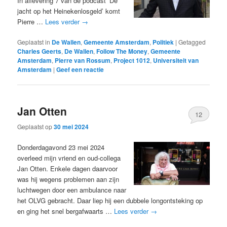
In aflevering 7 van de podcast ‘De
jacht op het Heinekenlosgeld’ komt
Pierre …
Lees verder
→
Geplaatst in
De Wallen
,
Gemeente Amsterdam
,
Politiek
|
Getagged
Charles Geerts
,
De Wallen
,
Follow The Money
,
Gemeente
Amsterdam
,
Pierre van Rossum
,
Project 1012
,
Universiteit van
Amsterdam
|
Geef een reactie
Jan Otten
12
Geplaatst op
30 mei 2024
Donderdagavond 23 mei 2024
overleed mijn vriend en oud-collega
Jan Otten. Enkele dagen daarvoor
was hij wegens problemen aan zijn
luchtwegen door een ambulance naar
het OLVG gebracht. Daar liep hij een dubbele longontsteking op
en ging het snel bergafwaarts …
Lees verder
→