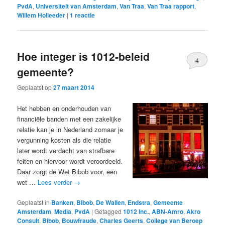
PvdA
,
Universiteit van Amsterdam
,
Van Traa
,
Van Traa rapport
,
Willem Holleeder
|
1
reactie
Hoe integer is 1012-beleid
4
gemeente?
Geplaatst op
27 maart 2014
Het hebben en onderhouden van
financiële banden met een zakelijke
relatie kan je in Nederland zomaar je
vergunning kosten als die relatie
later wordt verdacht van strafbare
feiten en hiervoor wordt veroordeeld.
Daar zorgt de Wet Bibob voor, een
wet …
Lees verder
→
Geplaatst in
Banken
,
Bibob
,
De Wallen
,
Endstra
,
Gemeente
Amsterdam
,
Media
,
PvdA
|
Getagged
1012 Inc.
,
ABN-Amro
,
Akro
Consult
,
Bibob
,
Bouwfraude
,
Charles Geerts
,
College van Beroep