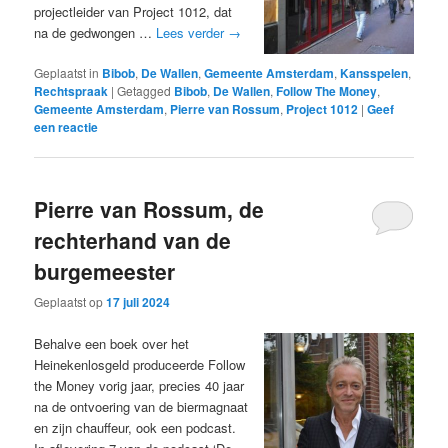
projectleider van Project 1012, dat
na de gedwongen …
Lees verder
→
Geplaatst in
Bibob
,
De Wallen
,
Gemeente Amsterdam
,
Kansspelen
,
Rechtspraak
|
Getagged
Bibob
,
De Wallen
,
Follow The Money
,
Gemeente Amsterdam
,
Pierre van Rossum
,
Project 1012
|
Geef
een reactie
Pierre van Rossum, de
rechterhand van de
burgemeester
Geplaatst op
17 juli 2024
Behalve een boek over het
Heinekenlosgeld produceerde Follow
the Money vorig jaar, precies 40 jaar
na de ontvoering van de biermagnaat
en zijn chauffeur, ook een podcast.