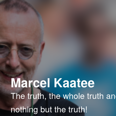
Spring
Spring
naar
naar
de
de
primaire
secundaire
inhoud
inhoud
Marcel Kaatee
The truth, the whole truth a
nothing but the truth!