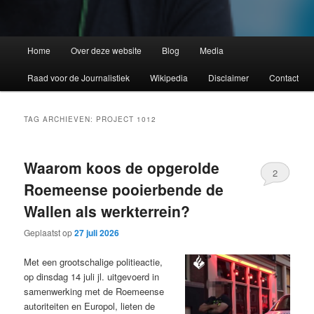
Home
Over deze website
Blog
Media
Raad voor de Journalistiek
Wikipedia
Disclaimer
Contact
TAG ARCHIEVEN:
PROJECT 1012
Waarom koos de opgerolde
2
Roemeense pooierbende de
Wallen als werkterrein?
Geplaatst op
27 juli 2026
Met een grootschalige politieactie,
op dinsdag 14 juli jl. uitgevoerd in
samenwerking met de Roemeense
autoriteiten en Europol, lieten de