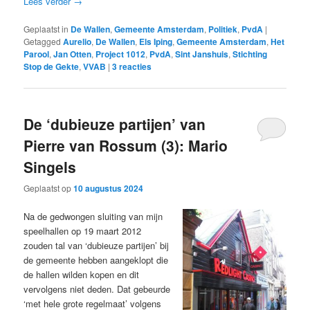
Lees verder
→
Geplaatst in
De Wallen
,
Gemeente Amsterdam
,
Politiek
,
PvdA
|
Getagged
Aurelio
,
De Wallen
,
Els Iping
,
Gemeente Amsterdam
,
Het
Parool
,
Jan Otten
,
Project 1012
,
PvdA
,
Sint Janshuis
,
Stichting
Stop de Gekte
,
VVAB
|
3
reacties
De ‘dubieuze partijen’ van
Pierre van Rossum (3): Mario
Singels
Geplaatst op
10 augustus 2024
Na de gedwongen sluiting van mijn
speelhallen op 19 maart 2012
zouden tal van ‘dubieuze partijen’ bij
de gemeente hebben aangeklopt die
de hallen wilden kopen en dit
vervolgens niet deden. Dat gebeurde
‘met hele grote regelmaat’ volgens