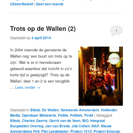
Uitsterfbeleid
|
Geef een reactie
Trots op de Wallen (2)
1
Geplaatst op
3 april 2014
In 2004 noemde de gemeente de
Wallen nog ‘een buurt om trots op te
zijn’. Wat is er in hemelsnaam
gebeurd waardoor dat inzicht in zo’n
korte tijd is gewijzigd? ‘Trots op de
Wallen’ deel 1 en 2 is een terugblik
…
Lees verder
→
Geplaatst in
Bibob
,
De Wallen
,
Gemeente Amsterdam
,
Holleeder
,
Media
,
Openbaar Ministerie
,
Politie
,
Politiek
,
PvdA
|
Getagged
Bibob
,
Charles Geerts
,
Gerrit van de Veen
,
IBO
,
Integraal
Burgwallen Overleg
,
Jan van Breda
,
Job Cohen
,
NAP
,
Nieuw
Amsterdams Peil
,
Piet Leeghwater
,
Project 1012
,
Project Emergo
,