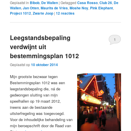
Geplaatst in
Bibob
,
De Wallen
|
Getagged
Casa Rosso
,
Club 26
,
De
Wallen
,
Jan Otten
,
Maurits de Vries
,
Moshe Noy
,
Pink Elephant
,
Project 1012
,
Zwarte Joop
|
12
reacties
Leegstandsbepaling
1
verdwijnt uit
bestemmingsplan 1012
Geplaatst op
10 oktober 2014
Mijn grootste bezwaar tegen
Bestemmingsplan 1012 was een
leegstandsbepaling die, ná de
gedwongen sluiting van mijn
speelhallen op 19 maart 2012,
ineens aan de bestaande
uitsterfregeling was toegevoegd.
Voor de inhoudelijke behandeling van
mijn beroepschrift door de Raad van