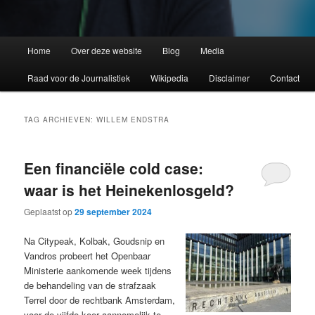
Home
Over deze website
Blog
Media
Raad voor de Journalistiek
Wikipedia
Disclaimer
Contact
TAG ARCHIEVEN:
WILLEM ENDSTRA
Een financiële cold case:
waar is het Heinekenlosgeld?
Geplaatst op
29 september 2024
Na Citypeak, Kolbak, Goudsnip en
Vandros probeert het Openbaar
Ministerie aankomende week tijdens
de behandeling van de strafzaak
Terrel door de rechtbank Amsterdam,
voor de vijfde keer aannemelijk te