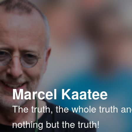
Spring
Spring
naar
naar
de
de
primaire
secundaire
inhoud
inhoud
Marcel Kaatee
The truth, the whole truth a
nothing but the truth!