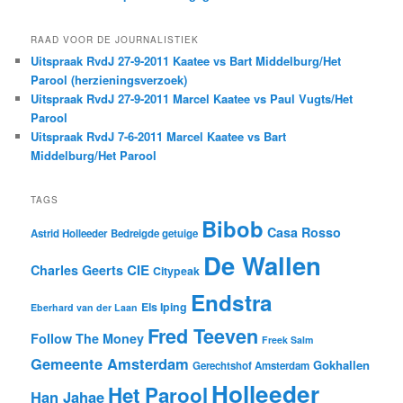
RAAD VOOR DE JOURNALISTIEK
Uitspraak RvdJ 27-9-2011 Kaatee vs Bart Middelburg/Het
Parool (herzieningsverzoek)
Uitspraak RvdJ 27-9-2011 Marcel Kaatee vs Paul Vugts/Het
Parool
Uitspraak RvdJ 7-6-2011 Marcel Kaatee vs Bart
Middelburg/Het Parool
TAGS
Bibob
Casa Rosso
Astrid Holleeder
Bedreigde getuige
De Wallen
CIE
Charles Geerts
Citypeak
Endstra
Els Iping
Eberhard van der Laan
Fred Teeven
Follow The Money
Freek Salm
Gemeente Amsterdam
Gokhallen
Gerechtshof Amsterdam
Holleeder
Het Parool
Han Jahae