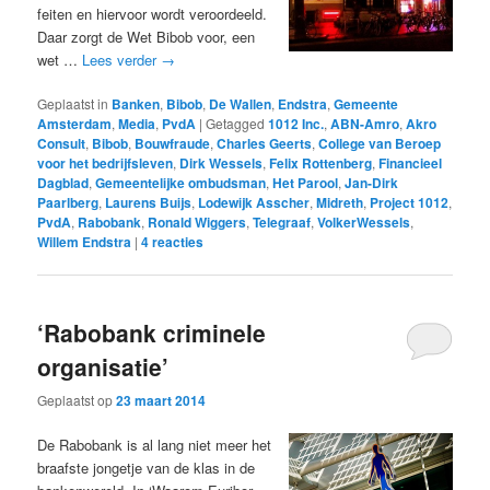
feiten en hiervoor wordt veroordeeld.
Daar zorgt de Wet Bibob voor, een
wet …
Lees verder
→
Geplaatst in
Banken
,
Bibob
,
De Wallen
,
Endstra
,
Gemeente
Amsterdam
,
Media
,
PvdA
|
Getagged
1012 Inc.
,
ABN-Amro
,
Akro
Consult
,
Bibob
,
Bouwfraude
,
Charles Geerts
,
College van Beroep
voor het bedrijfsleven
,
Dirk Wessels
,
Felix Rottenberg
,
Financieel
Dagblad
,
Gemeentelijke ombudsman
,
Het Parool
,
Jan-Dirk
Paarlberg
,
Laurens Buijs
,
Lodewijk Asscher
,
Midreth
,
Project 1012
,
PvdA
,
Rabobank
,
Ronald Wiggers
,
Telegraaf
,
VolkerWessels
,
Willem Endstra
|
4
reacties
‘Rabobank criminele
organisatie’
Geplaatst op
23 maart 2014
De Rabobank is al lang niet meer het
braafste jongetje van de klas in de