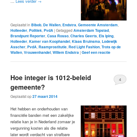
…
Lees verder
→
Geplaatst in
Bibob
,
De Wallen
,
Endstra
,
Gemeente Amsterdam
,
Holleeder
,
Politiek
,
PvdA
|
Getagged
Amsterdam Topstad
,
Brandpunt Reporter
,
Casa Rosso
,
Charles Geerts
,
Els Iping
,
Holleeder
,
Kamer van Koophandel
,
Klaas Bruinsma
,
Lodewijk
Asscher
,
PvdA
,
Raamprostitutie
,
Red Light Fashion
,
Trots op de
Wallen
,
Vrouwenhandel
,
Willem Endstra
|
Geef een reactie
Hoe integer is 1012-beleid
4
gemeente?
Geplaatst op
27 maart 2014
Het hebben en onderhouden van
financiële banden met een zakelijke
relatie kan je in Nederland zomaar je
vergunning kosten als die relatie
later wordt verdacht van strafbare