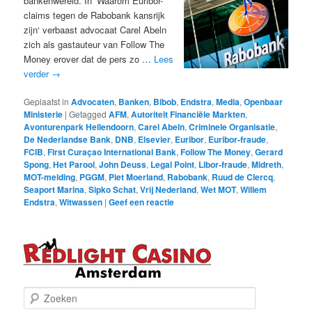
bankenwereld. In ‘Waarom Euribor-
claims tegen de Rabobank kansrijk
zijn‘ verbaast advocaat Carel Abeln
zich als gastauteur van Follow The
Money erover dat de pers zo …
Lees
verder
→
Geplaatst in
Advocaten
,
Banken
,
Bibob
,
Endstra
,
Media
,
Openbaar
Ministerie
|
Getagged
AFM
,
Autoriteit Financiële Markten
,
Avonturenpark Hellendoorn
,
Carel Abeln
,
Criminele Organisatie
,
De Nederlandse Bank
,
DNB
,
Elsevier
,
Euribor
,
Euribor-fraude
,
FCIB
,
First Curaçao International Bank
,
Follow The Money
,
Gerard
Spong
,
Het Parool
,
John Deuss
,
Legal Point
,
Libor-fraude
,
Midreth
,
MOT-melding
,
PGGM
,
Piet Moerland
,
Rabobank
,
Ruud de Clercq
,
Seaport Marina
,
Sipko Schat
,
Vrij Nederland
,
Wet MOT
,
Willem
Endstra
,
Witwassen
|
Geef een reactie
Z
o