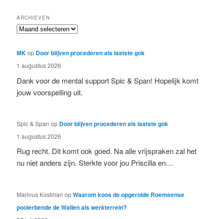
e
k
ARCHIEVEN
e
Archieven
n
MK
op
Door blijven procederen als laatste gok
1 augustus 2026
Dank voor de mental support Spic & Span! Hopelijk komt
jouw voorspelling uit.
Spic & Span
op
Door blijven procederen als laatste gok
1 augustus 2026
Rug recht. Dit komt ook goed. Na alle vrijspraken zal het
nu niet anders zijn. Sterkte voor jou Priscilla en…
Marinus Kostman
op
Waarom koos de opgerolde Roemeense
pooierbende de Wallen als werkterrein?