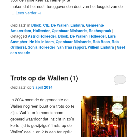
maken dat het nooit teruggevonden deel van het losgeld van de
…
Lees verder
→
Geplaatst in
Bibob
,
CIE
,
De Wallen
,
Endstra
,
Gemeente
Amsterdam
,
Holleeder
,
Openbaar Ministerie
,
Rechtspraak
|
Getagged
Astrid Holleeder
,
Bibob
,
De Wallen
,
Holleeder
,
Lars
Stempher
,
Ne bis in idem
,
Openbaar Ministerie
,
Rob Boon
,
Rob
Grifhorst
,
Sonja Holleeder
,
Van Traa rapport
,
Willem Endstra
|
Geef
een reactie
Trots op de Wallen (1)
Geplaatst op
3 april 2014
In 2004 noemde de gemeente de
Wallen nog ‘een buurt om trots op te
zijn’. Wat is er in hemelsnaam
gebeurd waardoor dat inzicht in zo’n
korte tijd is gewijzigd? ‘Trots op de
Wallen’ deel 1 en 2 is een terugblik