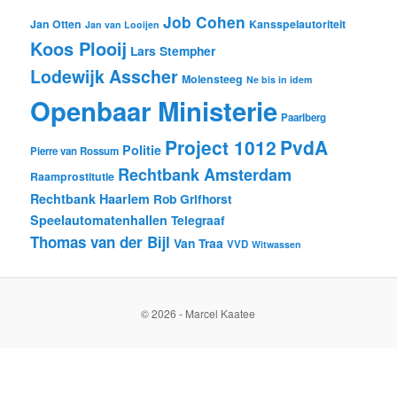
Job Cohen
Jan Otten
Kansspelautoriteit
Jan van Looijen
Koos Plooij
Lars Stempher
Lodewijk Asscher
Molensteeg
Ne bis in idem
Openbaar Ministerie
Paarlberg
Project 1012
PvdA
Politie
Pierre van Rossum
Rechtbank Amsterdam
Raamprostitutie
Rechtbank Haarlem
Rob Grifhorst
Speelautomatenhallen
Telegraaf
Thomas van der Bijl
Van Traa
VVD
Witwassen
© 2026 - Marcel Kaatee