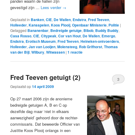
panden waarin de hallen zijn
gevestigd zijn …
Lees verder
→
Geplaatst in
Banken
,
CIE
,
De Wallen
,
Endstra
,
Fred Teeven
,
Holleeder
,
Kansspelen
,
Koos Plooij
,
Openbaar Ministerie
,
Politie
|
Getagged
Bananenbar
,
Bedreigde getuige
,
Bibob
,
Buddy Buddy
,
Casa Rosso
,
CIE
,
Citypeak
,
Cor van Hout
,
De Wallen
,
Emergo
,
Endstra
,
Erotisch Museum
,
Fred Teeven
,
Heineken-ontvoerders
,
Holleeder
,
Jan van Looijen
,
Molensteeg
,
Rob Grifhorst
,
Thomas
van der Bijl
,
Wilbury
,
Witwassen
|
1
reactie
Fred Teeven getuigt (2)
3
Geplaatst op
14 april 2009
Op 27 maart 2006 zijn de anonieme
bedreigde getuigen A, B en C op
dezelfde dag maar ‘niet in elkaars
aanwezigheid’ gehoord door de rechter-
commissaris. Dat beweerde Officier van
Justitie Koos Plooij onlangs in een