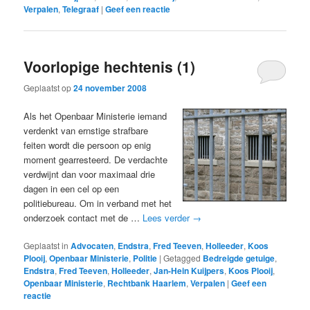
Verpalen
,
Telegraaf
|
Geef een reactie
Voorlopige hechtenis (1)
Geplaatst op
24 november 2008
Als het Openbaar Ministerie iemand
verdenkt van ernstige strafbare
feiten wordt die persoon op enig
moment gearresteerd. De verdachte
verdwijnt dan voor maximaal drie
dagen in een cel op een
politiebureau. Om in verband met het
onderzoek contact met de …
Lees verder
→
Geplaatst in
Advocaten
,
Endstra
,
Fred Teeven
,
Holleeder
,
Koos
Plooij
,
Openbaar Ministerie
,
Politie
|
Getagged
Bedreigde getuige
,
Endstra
,
Fred Teeven
,
Holleeder
,
Jan-Hein Kuijpers
,
Koos Plooij
,
Openbaar Ministerie
,
Rechtbank Haarlem
,
Verpalen
|
Geef een
reactie