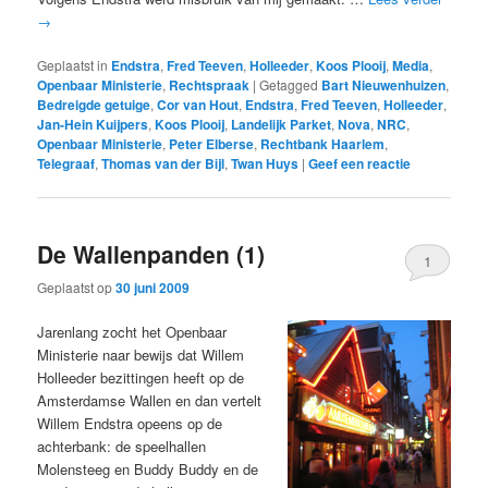
→
Geplaatst in
Endstra
,
Fred Teeven
,
Holleeder
,
Koos Plooij
,
Media
,
Openbaar Ministerie
,
Rechtspraak
|
Getagged
Bart Nieuwenhuizen
,
Bedreigde getuige
,
Cor van Hout
,
Endstra
,
Fred Teeven
,
Holleeder
,
Jan-Hein Kuijpers
,
Koos Plooij
,
Landelijk Parket
,
Nova
,
NRC
,
Openbaar Ministerie
,
Peter Elberse
,
Rechtbank Haarlem
,
Telegraaf
,
Thomas van der Bijl
,
Twan Huys
|
Geef een reactie
De Wallenpanden (1)
1
Geplaatst op
30 juni 2009
Jarenlang zocht het Openbaar
Ministerie naar bewijs dat Willem
Holleeder bezittingen heeft op de
Amsterdamse Wallen en dan vertelt
Willem Endstra opeens op de
achterbank: de speelhallen
Molensteeg en Buddy Buddy en de