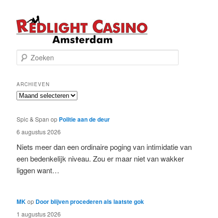
Z
o
e
k
ARCHIEVEN
e
Archieven
n
Spic & Span
op
Politie aan de deur
6 augustus 2026
Niets meer dan een ordinaire poging van intimidatie van
een bedenkelijk niveau. Zou er maar niet van wakker
liggen want…
MK
op
Door blijven procederen als laatste gok
1 augustus 2026