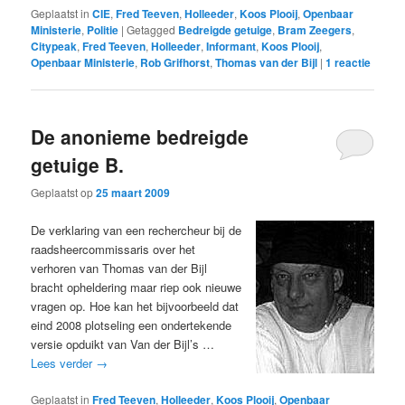
Geplaatst in
CIE
,
Fred Teeven
,
Holleeder
,
Koos Plooij
,
Openbaar
Ministerie
,
Politie
|
Getagged
Bedreigde getuige
,
Bram Zeegers
,
Citypeak
,
Fred Teeven
,
Holleeder
,
Informant
,
Koos Plooij
,
Openbaar Ministerie
,
Rob Grifhorst
,
Thomas van der Bijl
|
1
reactie
De anonieme bedreigde
getuige B.
Geplaatst op
25 maart 2009
De verklaring van een rechercheur bij de
raadsheercommissaris over het
verhoren van Thomas van der Bijl
bracht opheldering maar riep ook nieuwe
vragen op. Hoe kan het bijvoorbeeld dat
eind 2008 plotseling een ondertekende
versie opduikt van Van der Bijl’s …
Lees verder
→
Geplaatst in
Fred Teeven
,
Holleeder
,
Koos Plooij
,
Openbaar