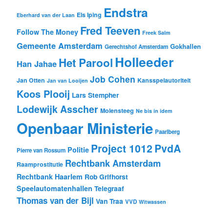
Endstra
Els Iping
Eberhard van der Laan
Fred Teeven
Follow The Money
Freek Salm
Gemeente Amsterdam
Gokhallen
Gerechtshof Amsterdam
Holleeder
Het Parool
Han Jahae
Job Cohen
Jan Otten
Kansspelautoriteit
Jan van Looijen
Koos Plooij
Lars Stempher
Lodewijk Asscher
Molensteeg
Ne bis in idem
Openbaar Ministerie
Paarlberg
Project 1012
PvdA
Politie
Pierre van Rossum
Rechtbank Amsterdam
Raamprostitutie
Rechtbank Haarlem
Rob Grifhorst
Speelautomatenhallen
Telegraaf
Thomas van der Bijl
Van Traa
VVD
Witwassen