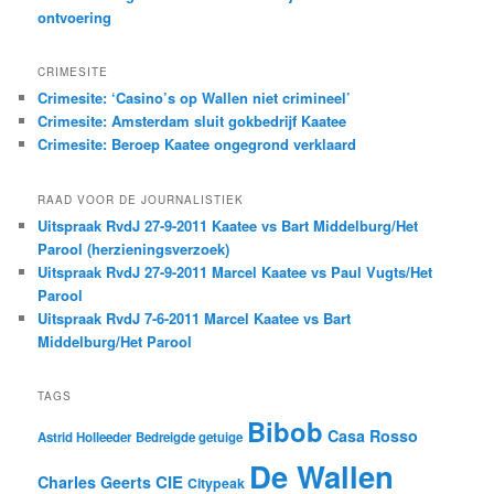
ontvoering
CRIMESITE
Crimesite: ‘Casino’s op Wallen niet crimineel’
Crimesite: Amsterdam sluit gokbedrijf Kaatee
Crimesite: Beroep Kaatee ongegrond verklaard
RAAD VOOR DE JOURNALISTIEK
Uitspraak RvdJ 27-9-2011 Kaatee vs Bart Middelburg/Het
Parool (herzieningsverzoek)
Uitspraak RvdJ 27-9-2011 Marcel Kaatee vs Paul Vugts/Het
Parool
Uitspraak RvdJ 7-6-2011 Marcel Kaatee vs Bart
Middelburg/Het Parool
TAGS
Bibob
Casa Rosso
Astrid Holleeder
Bedreigde getuige
De Wallen
CIE
Charles Geerts
Citypeak