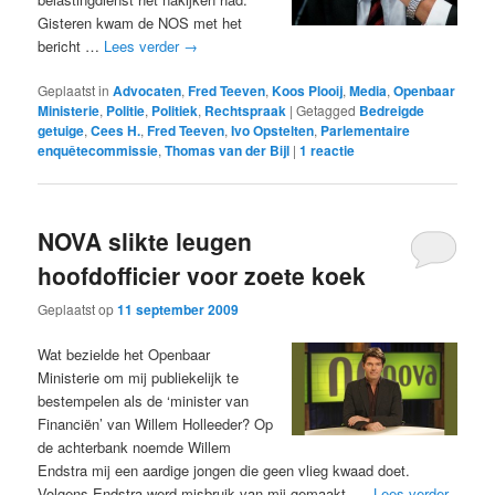
Gisteren kwam de NOS met het
bericht …
Lees verder
→
Geplaatst in
Advocaten
,
Fred Teeven
,
Koos Plooij
,
Media
,
Openbaar
Ministerie
,
Politie
,
Politiek
,
Rechtspraak
|
Getagged
Bedreigde
getuige
,
Cees H.
,
Fred Teeven
,
Ivo Opstelten
,
Parlementaire
enquêtecommissie
,
Thomas van der Bijl
|
1
reactie
NOVA slikte leugen
hoofdofficier voor zoete koek
Geplaatst op
11 september 2009
Wat bezielde het Openbaar
Ministerie om mij publiekelijk te
bestempelen als de ‘minister van
Financiën’ van Willem Holleeder? Op
de achterbank noemde Willem
Endstra mij een aardige jongen die geen vlieg kwaad doet.
Volgens Endstra werd misbruik van mij gemaakt. …
Lees verder