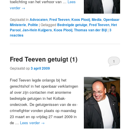
toelichting van het verhoor van …
Lees
verder
→
Geplaatst in
Advocaten
,
Fred Teeven
,
Koos Plooij
,
Media
,
Openbaar
Ministerie
,
Politie
|
Getagged
Bedreigde getuige
,
Fred Teeven
,
Het
Parool
,
Jan-Hein Kuijpers
,
Koos Plooij
,
Thomas van der Bijl
|
3
reacties
Fred Teeven getuigt (1)
1
Geplaatst op
3 april 2009
Fred Teeven legde onlangs bij het
gerechtshof in het openbaar verklaringen
af over zijn contacten met anonieme
bedreigde getuigen in het Kolbak-
onderzoek. De getuigenissen van de ex-
crimefighter vonden plaats op maandag
23 maart en op vrijdag 27 maart 2009 in
de …
Lees verder
→