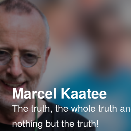
Spring
Spring
naar
naar
de
de
primaire
secundaire
inhoud
inhoud
Marcel Kaatee
The truth, the whole truth a
nothing but the truth!