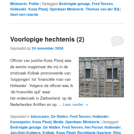
Ministerie
,
Politie
|
Getagged
Bedreigde getuige
,
Fred Teeven
,
Holleeder
,
Koos Plooij
,
Openbaar Ministerie
,
Thomas van der Bijl
|
Geef een reactie
Voorlopige hechtenis (2)
Geplaatst op
24 november 2008
Officier van justitie Koos Plooij was
de eerste magistraat die mij in de
strafzaak Kolbak promoveerde van
‘loopjongen’ tot ‘financiële man van
Holleeder’. Volgens de officier was ik
‘de financiële spil’ waar
het onderzoek in Zwitserland, op de
Nederlandse Antillen en op …
Lees verder
→
Geplaatst in
Advocaten
,
De Wallen
,
Fred Teeven
,
Holleeder
,
Kansspelen
,
Koos Plooij
,
Media
,
Openbaar Ministerie
|
Getagged
Bedreigde getuige
,
De Wallen
,
Fred Teeven
,
Het Parool
,
Holleeder
,
Jan-Hein Kuijpers
,
Kolbak
,
Koos Plooij
,
Rechtbank Haarlem
,
Rino