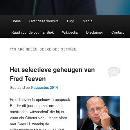
Home
Over deze website
Blog
Media
Raad voor de Journalistiek
Wikipedia
Disclaimer
Contact
TAG ARCHIEVEN:
BEDREIGDE GETUIGE
Het selectieve geheugen van
1
Fred Teeven
Geplaatst op
9 augustus 2014
Fred Teeven is opnieuw in opspraak.
Eerder dit jaar ging het om een
omstreden ‘witwasdeal’ die hij in
2000 als Officier van Justitie sloot
met Cees H. waarbij de
belastingdienst het nakijken had.