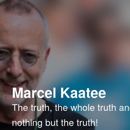
Spring
Spring
naar
naar
de
de
primaire
secundaire
inhoud
inhoud
Marcel Kaatee
The truth, the whole truth a
nothing but the truth!