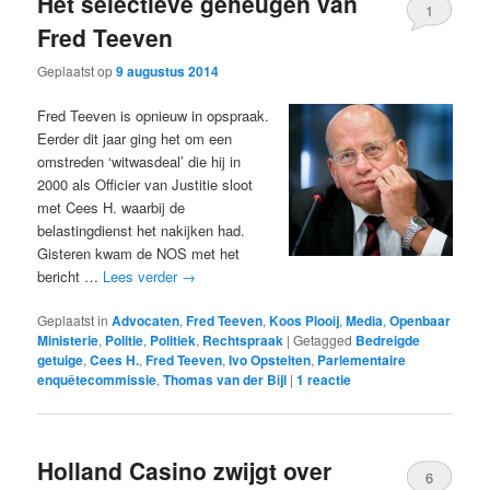
Het selectieve geheugen van
1
Fred Teeven
Geplaatst op
9 augustus 2014
Fred Teeven is opnieuw in opspraak.
Eerder dit jaar ging het om een
omstreden ‘witwasdeal’ die hij in
2000 als Officier van Justitie sloot
met Cees H. waarbij de
belastingdienst het nakijken had.
Gisteren kwam de NOS met het
bericht …
Lees verder
→
Geplaatst in
Advocaten
,
Fred Teeven
,
Koos Plooij
,
Media
,
Openbaar
Ministerie
,
Politie
,
Politiek
,
Rechtspraak
|
Getagged
Bedreigde
getuige
,
Cees H.
,
Fred Teeven
,
Ivo Opstelten
,
Parlementaire
enquêtecommissie
,
Thomas van der Bijl
|
1
reactie
Holland Casino zwijgt over
6