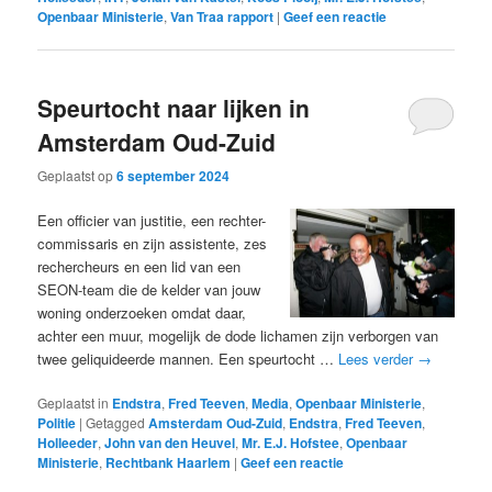
Openbaar Ministerie
,
Van Traa rapport
|
Geef een reactie
Speurtocht naar lijken in
Amsterdam Oud-Zuid
Geplaatst op
6 september 2024
Een officier van justitie, een rechter-
commissaris en zijn assistente, zes
rechercheurs en een lid van een
SEON-team die de kelder van jouw
woning onderzoeken omdat daar,
achter een muur, mogelijk de dode lichamen zijn verborgen van
twee geliquideerde mannen. Een speurtocht …
Lees verder
→
Geplaatst in
Endstra
,
Fred Teeven
,
Media
,
Openbaar Ministerie
,
Politie
|
Getagged
Amsterdam Oud-Zuid
,
Endstra
,
Fred Teeven
,
Holleeder
,
John van den Heuvel
,
Mr. E.J. Hofstee
,
Openbaar
Ministerie
,
Rechtbank Haarlem
|
Geef een reactie