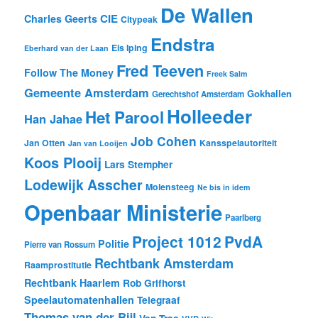
De Wallen
CIE
Charles Geerts
Citypeak
Endstra
Els Iping
Eberhard van der Laan
Fred Teeven
Follow The Money
Freek Salm
Gemeente Amsterdam
Gokhallen
Gerechtshof Amsterdam
Holleeder
Het Parool
Han Jahae
Job Cohen
Jan Otten
Kansspelautoriteit
Jan van Looijen
Koos Plooij
Lars Stempher
Lodewijk Asscher
Molensteeg
Ne bis in idem
Openbaar Ministerie
Paarlberg
Project 1012
PvdA
Politie
Pierre van Rossum
Rechtbank Amsterdam
Raamprostitutie
Rechtbank Haarlem
Rob Grifhorst
Speelautomatenhallen
Telegraaf
Thomas van der Bijl
Van Traa