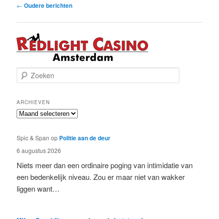
Bericht
←
Oudere berichten
navigatie
Z
o
e
k
ARCHIEVEN
e
Archieven
n
Spic & Span
op
Politie aan de deur
6 augustus 2026
Niets meer dan een ordinaire poging van intimidatie van
een bedenkelijk niveau. Zou er maar niet van wakker
liggen want…