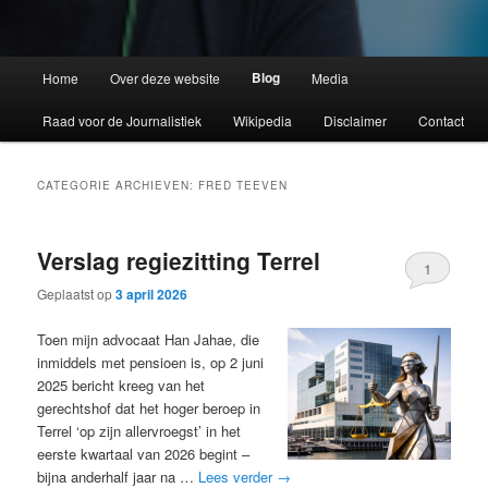
Blog
Home
Over deze website
Media
Raad voor de Journalistiek
Wikipedia
Disclaimer
Contact
CATEGORIE ARCHIEVEN:
FRED TEEVEN
Verslag regiezitting Terrel
1
Geplaatst op
3 april 2026
Toen mijn advocaat Han Jahae, die
inmiddels met pensioen is, op 2 juni
2025 bericht kreeg van het
gerechtshof dat het hoger beroep in
Terrel ‘op zijn allervroegst’ in het
eerste kwartaal van 2026 begint –
bijna anderhalf jaar na …
Lees verder
→