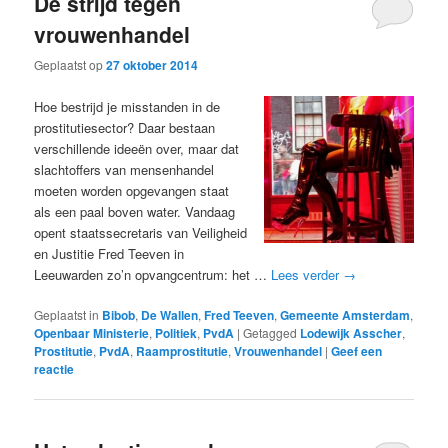
De strijd tegen
vrouwenhandel
Geplaatst op
27 oktober 2014
Hoe bestrijd je misstanden in de
prostitutiesector? Daar bestaan
verschillende ideeën over, maar dat
slachtoffers van mensenhandel
moeten worden opgevangen staat
als een paal boven water. Vandaag
opent staatssecretaris van Veiligheid
en Justitie Fred Teeven in
Leeuwarden zo’n opvangcentrum: het …
Lees verder
→
Geplaatst in
Bibob
,
De Wallen
,
Fred Teeven
,
Gemeente Amsterdam
,
Openbaar Ministerie
,
Politiek
,
PvdA
|
Getagged
Lodewijk Asscher
,
Prostitutie
,
PvdA
,
Raamprostitutie
,
Vrouwenhandel
|
Geef een
reactie