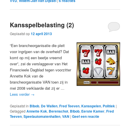
VVD
,
Willem-Jan van Dijssel
|
6
reacties
Kansspelbelasting (2)
Geplaatst op
12 april 2013
“Een brancheorganisatie die pleit
voor ingrijpen van de overheid? Dat
komt op mij een beetje vreemd
over”, zei de verslaggever van Het
Financieele Dagblad tegen voorzitter
Annette Kok van de
brancheorganisatie VAN toen zij in
mei 2008 verklaarde dat zij er …
Lees verder
→
Geplaatst in
Bibob
,
De Wallen
,
Fred Teeven
,
Kansspelen
,
Politiek
|
Getagged
Annette Kok
,
Berenschot
,
Bibob
,
Eerste Kamer
,
Fred
Teeven
,
Speelautomatenhallen
,
VAN
|
Geef een reactie