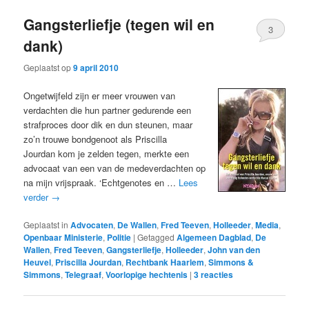
Gangsterliefje (tegen wil en
3
dank)
Geplaatst op
9 april 2010
Ongetwijfeld zijn er meer vrouwen van
verdachten die hun partner gedurende een
strafproces door dik en dun steunen, maar
zo’n trouwe bondgenoot als Priscilla
Jourdan kom je zelden tegen, merkte een
advocaat van een van de medeverdachten op
na mijn vrijspraak. ‘Echtgenotes en …
Lees
verder
→
Geplaatst in
Advocaten
,
De Wallen
,
Fred Teeven
,
Holleeder
,
Media
,
Openbaar Ministerie
,
Politie
|
Getagged
Algemeen Dagblad
,
De
Wallen
,
Fred Teeven
,
Gangsterliefje
,
Holleeder
,
John van den
Heuvel
,
Priscilla Jourdan
,
Rechtbank Haarlem
,
Simmons &
Simmons
,
Telegraaf
,
Voorlopige hechtenis
|
3
reacties