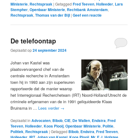
Ministerie
,
Rechtspraak
|
Getagged
Fred Teeven
,
Holleeder
,
Lars
Stempher
,
Openbaar Ministerie
,
Rechtbank Amsterdam
,
Rechtspraak
,
Thomas van der Bijl
|
Geef een reactie
De telefoontap
Geplaatst op
24 september 2024
Johan van Kastel was
plaatsvervangend chef van de
centrale recherche in Amsterdam
toen hij in 1993 aan zijn superieuren
rapporteerde dat de manier waarop
het Interregionaal Rechercheteam (IRT) Noord-Holland/Utrecht de
criminele erfgenamen van de in 1991 geliquideerde Klaas
Bruinsma in …
Lees verder
→
Geplaatst in
Advocaten
,
Bibob
,
CIE
,
De Wallen
,
Endstra
,
Fred
Teeven
,
Holleeder
,
Koos Plooij
,
Openbaar Ministerie
,
Politie
,
Politiek
,
Rechtspraak
|
Getagged
Bibob
,
Endstra
,
Fred Teeven
,
Holleeder
,
IRT
,
Johan van Kastel
,
Koos Plooij
,
Mr. E.J. Hofstee
,