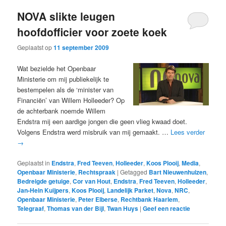
NOVA slikte leugen
hoofdofficier voor zoete koek
Geplaatst op
11 september 2009
Wat bezielde het Openbaar
Ministerie om mij publiekelijk te
bestempelen als de ‘minister van
Financiën’ van Willem Holleeder? Op
de achterbank noemde Willem
Endstra mij een aardige jongen die geen vlieg kwaad doet.
Volgens Endstra werd misbruik van mij gemaakt. …
Lees verder
→
Geplaatst in
Endstra
,
Fred Teeven
,
Holleeder
,
Koos Plooij
,
Media
,
Openbaar Ministerie
,
Rechtspraak
|
Getagged
Bart Nieuwenhuizen
,
Bedreigde getuige
,
Cor van Hout
,
Endstra
,
Fred Teeven
,
Holleeder
,
Jan-Hein Kuijpers
,
Koos Plooij
,
Landelijk Parket
,
Nova
,
NRC
,
Openbaar Ministerie
,
Peter Elberse
,
Rechtbank Haarlem
,
Telegraaf
,
Thomas van der Bijl
,
Twan Huys
|
Geef een reactie