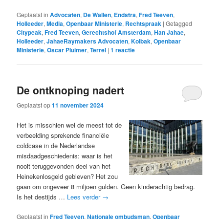
Geplaatst in
Advocaten
,
De Wallen
,
Endstra
,
Fred Teeven
,
Holleeder
,
Media
,
Openbaar Ministerie
,
Rechtspraak
|
Getagged
Citypeak
,
Fred Teeven
,
Gerechtshof Amsterdam
,
Han Jahae
,
Holleeder
,
JahaeRaymakers Advocaten
,
Kolbak
,
Openbaar
Ministerie
,
Oscar Pluimer
,
Terrel
|
1
reactie
De ontknoping nadert
Geplaatst op
11 november 2024
Het is misschien wel de meest tot de
verbeelding sprekende financiële
coldcase in de Nederlandse
misdaadgeschiedenis: waar is het
nooit teruggevonden deel van het
Heinekenlosgeld gebleven? Het zou
gaan om ongeveer 8 miljoen gulden. Geen kinderachtig bedrag.
Is het destijds …
Lees verder
→
Geplaatst in
Fred Teeven
,
Nationale ombudsman
,
Openbaar