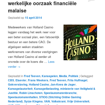
werkelijke oorzaak financiële
malaise
Geplaatst op
15 april 2014
Medewerkers van Holland Casino
leggen vandaag het werk neer voor
een beter sociaal plan, een fatsoenlijk
bestuur en een betere CAO. De
afgelopen weken staakten
werknemers van diverse vestigingen
van Holland Casino al eerder uit
onvrede over de koers die …
Lees
verder
→
Geplaatst in
Fred Teeven
,
Kansspelen
,
Media
,
Politiek
|
Getagged
CBS
,
Elsevier
,
Frans Weekers
,
Fred Teeven
,
Frits Huffnagel
,
Gokverslaving
,
Holland Casino
,
Jan-Kees de Jager
,
Kansspelautoriteit
,
Kansspelbelasting
,
ministerie van Veiligheid &
Justitie
,
Robin Linschoten
,
Speelautomatenbranche
,
Speelautomatenhallen
,
STIOG (Stichting Online Gaming
Nederland)
,
Sytze Kingma
,
VAN
,
Volkskrant
,
Vrije Universiteit
,