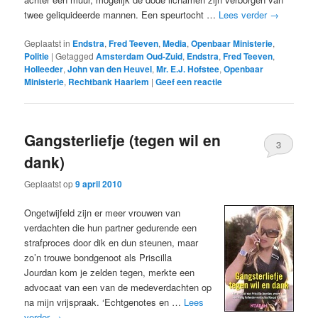
twee geliquideerde mannen. Een speurtocht …
Lees verder
→
Geplaatst in
Endstra
,
Fred Teeven
,
Media
,
Openbaar Ministerie
,
Politie
|
Getagged
Amsterdam Oud-Zuid
,
Endstra
,
Fred Teeven
,
Holleeder
,
John van den Heuvel
,
Mr. E.J. Hofstee
,
Openbaar
Ministerie
,
Rechtbank Haarlem
|
Geef een reactie
Gangsterliefje (tegen wil en
3
dank)
Geplaatst op
9 april 2010
Ongetwijfeld zijn er meer vrouwen van
verdachten die hun partner gedurende een
strafproces door dik en dun steunen, maar
zo’n trouwe bondgenoot als Priscilla
Jourdan kom je zelden tegen, merkte een
advocaat van een van de medeverdachten op
na mijn vrijspraak. ‘Echtgenotes en …
Lees
verder
→