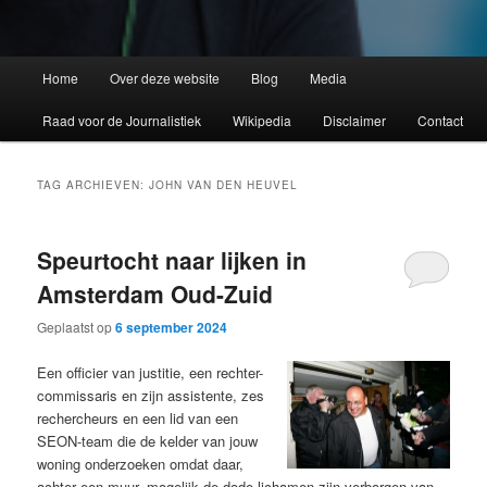
Home
Over deze website
Blog
Media
Raad voor de Journalistiek
Wikipedia
Disclaimer
Contact
TAG ARCHIEVEN:
JOHN VAN DEN HEUVEL
Speurtocht naar lijken in
Amsterdam Oud-Zuid
Geplaatst op
6 september 2024
Een officier van justitie, een rechter-
commissaris en zijn assistente, zes
rechercheurs en een lid van een
SEON-team die de kelder van jouw
woning onderzoeken omdat daar,
achter een muur, mogelijk de dode lichamen zijn verborgen van