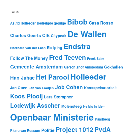
TAGS
Bibob
Casa Rosso
Astrid Holleeder
Bedreigde getuige
De Wallen
CIE
Charles Geerts
Citypeak
Endstra
Els Iping
Eberhard van der Laan
Fred Teeven
Follow The Money
Freek Salm
Gemeente Amsterdam
Gokhallen
Gerechtshof Amsterdam
Holleeder
Het Parool
Han Jahae
Job Cohen
Jan Otten
Kansspelautoriteit
Jan van Looijen
Koos Plooij
Lars Stempher
Lodewijk Asscher
Molensteeg
Ne bis in idem
Openbaar Ministerie
Paarlberg
Project 1012
PvdA
Politie
Pierre van Rossum