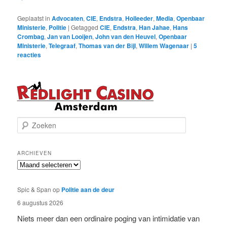
Geplaatst in
Advocaten
,
CIE
,
Endstra
,
Holleeder
,
Media
,
Openbaar
Ministerie
,
Politie
|
Getagged
CIE
,
Endstra
,
Han Jahae
,
Hans
Crombag
,
Jan van Looijen
,
John van den Heuvel
,
Openbaar
Ministerie
,
Telegraaf
,
Thomas van der Bijl
,
Willem Wagenaar
|
5
reacties
Z
o
e
k
ARCHIEVEN
e
Archieven
n
Spic & Span
op
Politie aan de deur
6 augustus 2026
Niets meer dan een ordinaire poging van intimidatie van