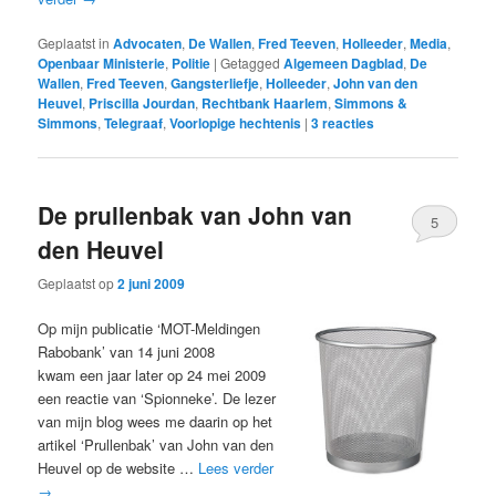
Geplaatst in
Advocaten
,
De Wallen
,
Fred Teeven
,
Holleeder
,
Media
,
Openbaar Ministerie
,
Politie
|
Getagged
Algemeen Dagblad
,
De
Wallen
,
Fred Teeven
,
Gangsterliefje
,
Holleeder
,
John van den
Heuvel
,
Priscilla Jourdan
,
Rechtbank Haarlem
,
Simmons &
Simmons
,
Telegraaf
,
Voorlopige hechtenis
|
3
reacties
De prullenbak van John van
5
den Heuvel
Geplaatst op
2 juni 2009
Op mijn publicatie ‘MOT-Meldingen
Rabobank’ van 14 juni 2008
kwam een jaar later op 24 mei 2009
een reactie van ‘Spionneke’. De lezer
van mijn blog wees me daarin op het
artikel ‘Prullenbak’ van John van den
Heuvel op de website …
Lees verder
→