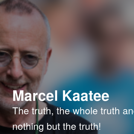
Spring
Spring
naar
naar
de
de
primaire
secundaire
inhoud
inhoud
Marcel Kaatee
The truth, the whole truth a
nothing but the truth!