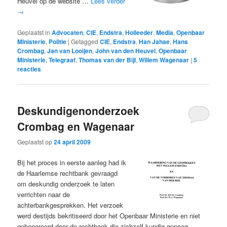
Heuvel op de website …
Lees verder
→
Geplaatst in
Advocaten
,
CIE
,
Endstra
,
Holleeder
,
Media
,
Openbaar
Ministerie
,
Politie
|
Getagged
CIE
,
Endstra
,
Han Jahae
,
Hans
Crombag
,
Jan van Looijen
,
John van den Heuvel
,
Openbaar
Ministerie
,
Telegraaf
,
Thomas van der Bijl
,
Willem Wagenaar
|
5
reacties
Deskundigenonderzoek
Crombag en Wagenaar
Geplaatst op
24 april 2009
Bij het proces in eerste aanleg had ik
de Haarlemse rechtbank gevraagd
om deskundig onderzoek te laten
verrichten naar de
achterbankgesprekken. Het verzoek
werd destijds bekritiseerd door het Openbaar Ministerie en niet
gehonoreerd door de rechtbank die zichzelf kundig genoeg …