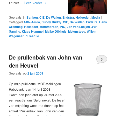
zit niet …
Lees verder
→
Geplaatst in
Banken
,
CIE
,
De Wallen
,
Endstra
,
Holleeder
,
Media
|
Getagged
ABN-Amro
,
Buddy Buddy
,
CIE
,
De Wallen
,
Endstra
,
Hans
Crombag
,
Holleeder
,
Hommerson
,
ING
,
Jan van Looijen
,
JVH
Gaming
,
Klaas Hummel
,
Maike Dijkhuis
,
Molensteeg
,
Willem
Wagenaar
|
1
reactie
De prullenbak van John van
5
den Heuvel
Geplaatst op
2 juni 2009
Op mijn publicatie ‘MOT-Meldingen
Rabobank’ van 14 juni 2008
kwam een jaar later op 24 mei 2009
een reactie van ‘Spionneke’. De lezer
van mijn blog wees me daarin op het
artikel ‘Prullenbak’ van John van den