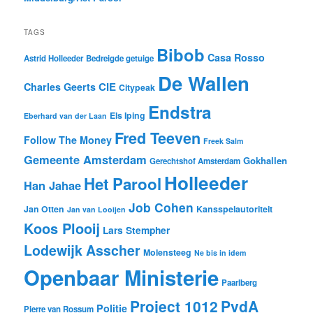
TAGS
Bibob
Casa Rosso
Astrid Holleeder
Bedreigde getuige
De Wallen
CIE
Charles Geerts
Citypeak
Endstra
Els Iping
Eberhard van der Laan
Fred Teeven
Follow The Money
Freek Salm
Gemeente Amsterdam
Gokhallen
Gerechtshof Amsterdam
Holleeder
Het Parool
Han Jahae
Job Cohen
Jan Otten
Kansspelautoriteit
Jan van Looijen
Koos Plooij
Lars Stempher
Lodewijk Asscher
Molensteeg
Ne bis in idem
Openbaar Ministerie
Paarlberg
Project 1012
PvdA
Politie
Pierre van Rossum