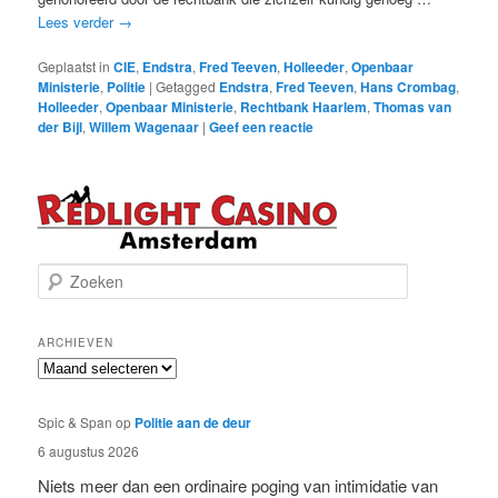
Lees verder
→
Geplaatst in
CIE
,
Endstra
,
Fred Teeven
,
Holleeder
,
Openbaar
Ministerie
,
Politie
|
Getagged
Endstra
,
Fred Teeven
,
Hans Crombag
,
Holleeder
,
Openbaar Ministerie
,
Rechtbank Haarlem
,
Thomas van
der Bijl
,
Willem Wagenaar
|
Geef een reactie
Z
o
e
k
ARCHIEVEN
e
Archieven
n
Spic & Span
op
Politie aan de deur
6 augustus 2026
Niets meer dan een ordinaire poging van intimidatie van