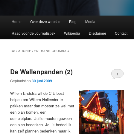
Home
Over deze website
Blog
Media
Raad voor de Journalistiek
Wikipedia
Disclaimer
Contact
TAG ARCHIEVEN:
HANS CROMBAG
De Wallenpanden (2)
1
Geplaatst op
30 juni 2009
Willem Endstra wil de CIE best
helpen om Willem Holleeder te
pakken maar dan moeten ze wel met
een plan komen, een
complotplan. ‘Jullie moeten gewoon
een plan bedenken. Ja, ik bedoel ik
kan zelf plannen bedenken maar ik