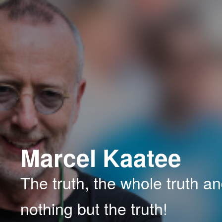
Spring
Spring
naar
naar
de
de
primaire
secundaire
inhoud
inhoud
Marcel Kaatee
The truth, the whole truth a
nothing but the truth!