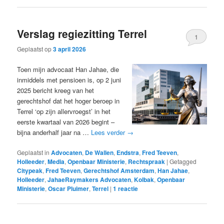
Verslag regiezitting Terrel
1
Geplaatst op
3 april 2026
Toen mijn advocaat Han Jahae, die
inmiddels met pensioen is, op 2 juni
2025 bericht kreeg van het
gerechtshof dat het hoger beroep in
Terrel ‘op zijn allervroegst’ in het
eerste kwartaal van 2026 begint –
bijna anderhalf jaar na …
Lees verder
→
Geplaatst in
Advocaten
,
De Wallen
,
Endstra
,
Fred Teeven
,
Holleeder
,
Media
,
Openbaar Ministerie
,
Rechtspraak
|
Getagged
Citypeak
,
Fred Teeven
,
Gerechtshof Amsterdam
,
Han Jahae
,
Holleeder
,
JahaeRaymakers Advocaten
,
Kolbak
,
Openbaar
Ministerie
,
Oscar Pluimer
,
Terrel
|
1
reactie