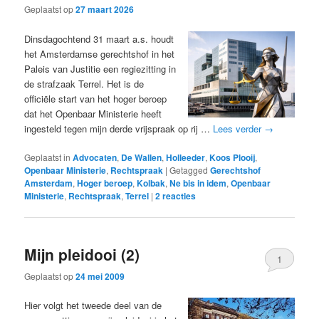
Geplaatst op
27 maart 2026
Dinsdagochtend 31 maart a.s. houdt
het Amsterdamse gerechtshof in het
Paleis van Justitie een regiezitting in
de strafzaak Terrel. Het is de
officiële start van het hoger beroep
dat het Openbaar Ministerie heeft
ingesteld tegen mijn derde vrijspraak op rij …
Lees verder
→
Geplaatst in
Advocaten
,
De Wallen
,
Holleeder
,
Koos Plooij
,
Openbaar Ministerie
,
Rechtspraak
|
Getagged
Gerechtshof
Amsterdam
,
Hoger beroep
,
Kolbak
,
Ne bis in idem
,
Openbaar
Ministerie
,
Rechtspraak
,
Terrel
|
2
reacties
Mijn pleidooi (2)
1
Geplaatst op
24 mei 2009
Hier volgt het tweede deel van de