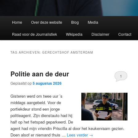
Home
Over deze website
Blog
Media
Raad voor de Journalistiek
Wikipedia
Disclaimer
Contact
TAG ARCHIEVEN:
GERECHTSHOF AMSTERDAM
Politie aan de deur
1
Geplaatst op
5 augustus 2026
Gisteren werd om twee uur ’s
middags aangebeld. Voor de
portiekdeur stond een jonge
politieagent. Zijn dienstauto had hij
half op het fietspad geparkeerd. De
agent had mijn vriendin Priscilla al door het keukenraam gezien.
Doen alsof er niemand thuis …
Lees verder
→