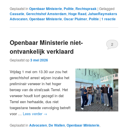
Geplaatst in
Openbaar Ministerie
,
Politie
,
Rechtspraak
|
Getagged
Cassatie
,
Gerechtshof Amsterdam
,
Hoge Raad
,
JahaeRaymakers
Advocaten
,
Openbaar Ministerie
,
Oscar Pluimer
,
Politie
|
1
reactie
Openbaar Ministerie niet-
2
ontvankelijk verklaard
Geplaatst op
3 mei 2026
Vrijdag 1 mei om 13.30 uur zou het
gerechtshof arrest wijzen inzake het
preliminair verweer in het hoger
beroep van de strafzaak Terrel. Het
verweer houdt kort gezegd in dat
Terrel een herhaalde, dus niet
toegestane tweede vervolging betreft
voor …
Lees verder
→
Geplaatst in
Advocaten
,
De Wallen
,
Openbaar Ministerie
,