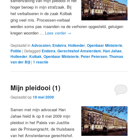
samenvatting van mijn pleidooi in het
hoger beroep in mijn strafzaak. Bij
het verbaliseren in de zaak Kolbak
ging veel mis. Processen-verbaal
werden soms pas maanden na de verhoren opgesteld, getuigen
kregen woorden …
Lees verder
→
Geplaatst in
Advocaten
,
Endstra
,
Holleeder
,
Openbaar Ministerie
,
Politie
|
Getagged
Endstra
,
Gerechtshof Amsterdam
,
Han Jahae
,
Holleeder
,
Kolbak
,
Openbaar Ministerie
,
Peter Petersen
,
Thomas
van der Bijl
|
1
reactie
Mijn pleidooi (1)
Geplaatst op
19 mei 2009
Samen met mijn advocaat Han
Jahae hield ik op 6 mei 2009 mijn
pleidooi in het Paleis van Justitie
aan de Prinsengracht, de thuisbasis
van het Amsterdamse gerechtshof.