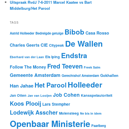
Uitspraak RvdJ 7-6-2011 Marcel Kaatee vs Bart
Middelburg/Het Parool
TAGS
Bibob
Casa Rosso
Astrid Holleeder
Bedreigde getuige
De Wallen
CIE
Charles Geerts
Citypeak
Endstra
Els Iping
Eberhard van der Laan
Fred Teeven
Follow The Money
Freek Salm
Gemeente Amsterdam
Gokhallen
Gerechtshof Amsterdam
Holleeder
Het Parool
Han Jahae
Job Cohen
Jan Otten
Kansspelautoriteit
Jan van Looijen
Koos Plooij
Lars Stempher
Lodewijk Asscher
Molensteeg
Ne bis in idem
Openbaar Ministerie
Paarlberg