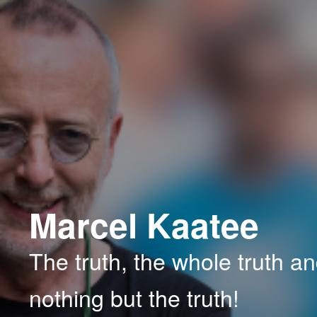
Spring
Spring
naar
naar
de
de
primaire
secundaire
inhoud
inhoud
Marcel Kaatee
The truth, the whole truth a
nothing but the truth!