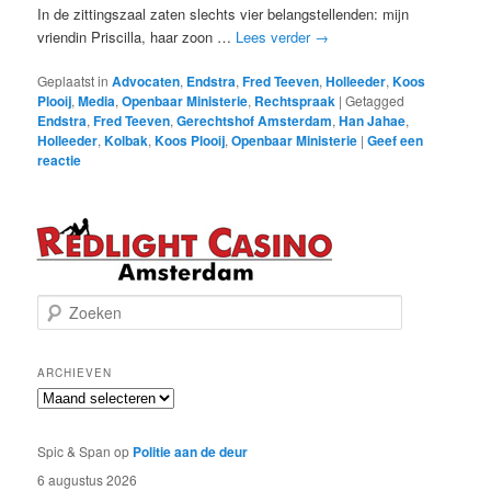
In de zittingszaal zaten slechts vier belangstellenden: mijn
vriendin Priscilla, haar zoon …
Lees verder
→
Geplaatst in
Advocaten
,
Endstra
,
Fred Teeven
,
Holleeder
,
Koos
Plooij
,
Media
,
Openbaar Ministerie
,
Rechtspraak
|
Getagged
Endstra
,
Fred Teeven
,
Gerechtshof Amsterdam
,
Han Jahae
,
Holleeder
,
Kolbak
,
Koos Plooij
,
Openbaar Ministerie
|
Geef een
reactie
Z
o
e
k
ARCHIEVEN
e
Archieven
n
Spic & Span
op
Politie aan de deur
6 augustus 2026