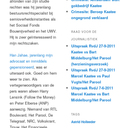
afronden van zijn studie
gokbedrijf Kaatee
rechten was hij jarenlang
Crimesite: Beroep Kaatee
bestuursrechtspecialist bij
ongegrond verklaard
semioverheidsinstanties als
het Sociaal Fonds
Bouwnijverheid en het UWV.
RAAD VOOR DE
Hij is zeer geïnteresseerd in
JOURNALISTIEK
mijn rechtszaken.
Uitspraak RvdJ 27-9-2011
Kaatee vs Bart
Han Jahae, jarenlang mijn
Middelburg/Het Parool
advocaat en inmiddels
(herzieningsverzoek)
gepensioneerd
, was er
Uitspraak RvdJ 27-9-2011
uiteraard ook. Goed om hem
Marcel Kaatee vs Paul
weer te zien. Als
Vugts/Het Parool
vertegenwoordigers van de
Uitspraak RvdJ 7-6-2011
pers waren alleen Harry
Marcel Kaatee vs Bart
Lensink (Follow the Money)
Middelburg/Het Parool
en Peter Elberse (ANP)
aanwezig. Niemand van RTL
TAGS
Boulevard, Het Parool, De
Telegraaf, NRC, Volkskrant,
Astrid Holleeder
Trouw, Het Financieele