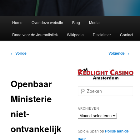
Home
Over deze website
Blog
Media
Raad voor de Journalistiek
Wikipedia
Disclaimer
Contact
Bericht
←
Vorige
Volgende
→
navigatie
Openbaar
Z
Ministerie
o
e
k
ARCHIEVEN
niet-
e
Archieven
n
ontvankelijk
Spic & Span
op
Politie aan de
deur