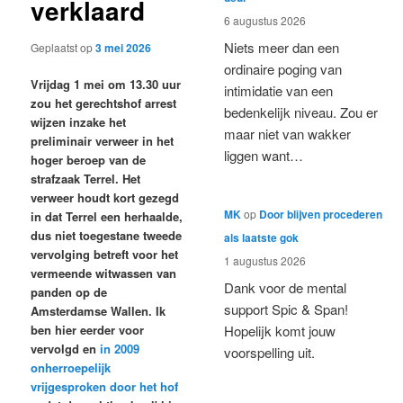
verklaard
6 augustus 2026
Niets meer dan een
Geplaatst op
3 mei 2026
ordinaire poging van
Vrijdag 1 mei om 13.30 uur
intimidatie van een
zou het gerechtshof arrest
bedenkelijk niveau. Zou er
wijzen inzake het
maar niet van wakker
preliminair verweer in het
liggen want…
hoger beroep van de
strafzaak Terrel. Het
verweer houdt kort gezegd
MK
op
Door blijven procederen
in dat Terrel een herhaalde,
dus niet toegestane tweede
als laatste gok
vervolging betreft voor het
1 augustus 2026
vermeende witwassen van
Dank voor de mental
panden op de
support Spic & Span!
Amsterdamse Wallen. Ik
ben hier eerder voor
Hopelijk komt jouw
vervolgd en
in 2009
voorspelling uit.
onherroepelijk
vrijgesproken door het hof