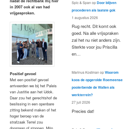
nadat de rechtbank mij hier
Spic & Span
op
Door blijven
in 2007 ook al van had
procederen als laatste gok
vrijgesproken.
1 augustus 2026
Rug recht. Dit komt ook
goed. Na alle vrijspraken
zal het nu niet anders zijn.
Sterkte voor jou Priscilla
en…
Marinus Kostman
op
Waarom
Positief gevoel
Met een positief gevoel
koos de opgerolde Roemeense
arriveerden we bij het Paleis
pooierbende de Wallen als
van Justitie aan het IJdok.
werkterrein?
Daar zou het gerechtshof de
27 juli 2026
beslissing in een openbare
zitting bekend maken of het
Precies dat!
hoger beroep van de
strafzaak Terrel zou
doorgaan of stoppen. Mijn