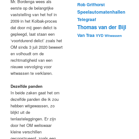
Mr. Bordenga wees als
Rob Grifhorst
eerste op de belangrijke
Speelautomatenhallen
vaststelling van het hof in
Telegraaf
2009 in het Kolbak-proces
Thomas van der Bijl
dat door mij geen delict is
gepleegd, laat staan een
Van Traa
VVD
Witwassen
‘voortdurend delict’ zoals het
OM sinds 3 juli 2020 beweert
en volhoudt om de
rechtmatigheid van een
nieuwe vervolging voor
witwassen te verklaren.
Dezelfde panden
In beide zaken gaat het om
dezelfde panden die ik zou
hebben witgewassen, zo
blijkt uit de
tenlasteleggingen. Er zijn
door het OM weliswaar
kleine verschillen
geconstrueerd, zoals een