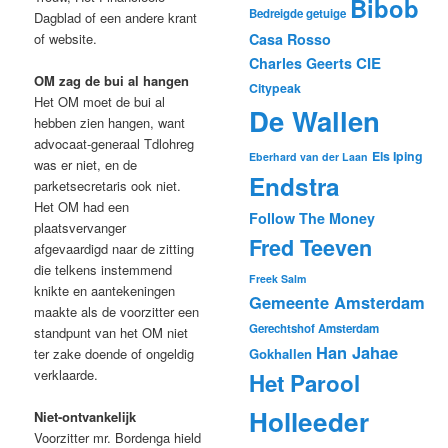
Bibob
Bedreigde getuige
Dagblad of een andere krant
Casa Rosso
of website.
CIE
Charles Geerts
OM zag de bui al hangen
Citypeak
Het OM moet de bui al
De Wallen
hebben zien hangen, want
advocaat-generaal Tdlohreg
Els Iping
Eberhard van der Laan
was er niet, en de
Endstra
parketsecretaris ook niet.
Het OM had een
Follow The Money
plaatsvervanger
Fred Teeven
afgevaardigd naar de zitting
die telkens instemmend
Freek Salm
knikte en aantekeningen
Gemeente Amsterdam
maakte als de voorzitter een
Gerechtshof Amsterdam
standpunt van het OM niet
Han Jahae
Gokhallen
ter zake doende of ongeldig
verklaarde.
Het Parool
Holleeder
Niet-ontvankelijk
Voorzitter mr. Bordenga hield