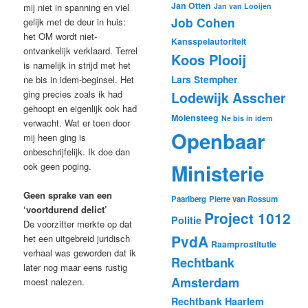
Jan Otten
Jan van Looijen
mij niet in spanning en viel
Job Cohen
gelijk met de deur in huis:
het OM wordt niet-
Kansspelautoriteit
ontvankelijk verklaard. Terrel
Koos Plooij
is namelijk in strijd met het
Lars Stempher
ne bis in idem-beginsel. Het
ging precies zoals ik had
Lodewijk Asscher
gehoopt en eigenlijk ook had
Molensteeg
Ne bis in idem
verwacht. Wat er toen door
Openbaar
mij heen ging is
onbeschrijfelijk. Ik doe dan
Ministerie
ook geen poging.
Geen sprake van een
Paarlberg
Pierre van Rossum
‘voortdurend delict’
Project 1012
Politie
De voorzitter merkte op dat
PvdA
het een uitgebreid juridisch
Raamprostitutie
verhaal was geworden dat ik
Rechtbank
later nog maar eens rustig
Amsterdam
moest nalezen.
Rechtbank Haarlem