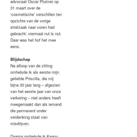
advocaat Oscar Pluimer op
31 maart over de
‘cosmetische’ verschillen ten
opzichte van de vorige
strafzaak naar voren had
gebracht: viermaal nul is nul.
Daar was het hof het mee
eens.
Blijdschap
Na afloop van de zitting
omhelsde ik als eerste mijn
geliefde Priscilla, die mij
bijna 30 jaar lang – afgezien
van het eerste jaar van onze
verkering – niet anders heeft
meegemaakt dan als iemand
die permanent onder
verdenking staat van
misdrijven.
Daarna omhelsde ik Keanu