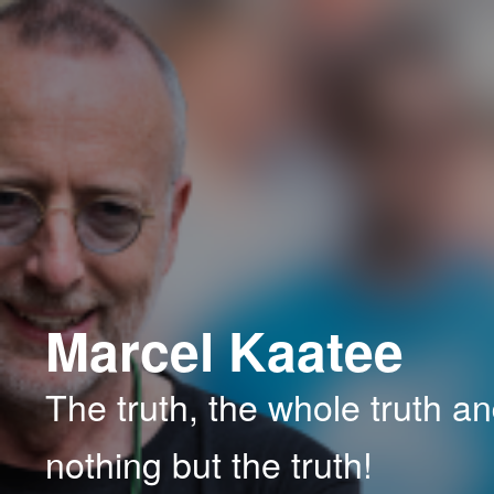
Spring
naar
de
primaire
inhoud
Marcel Kaatee
The truth, the whole truth a
nothing but the truth!