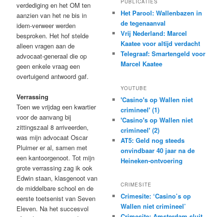
PUBLICATIES
verdediging en het OM ten
Het Parool: Wallenbazen in
aanzien van het ne bis in
de tegenaanval
idem-verweer werden
Vrij Nederland: Marcel
besproken. Het hof stelde
Kaatee voor altijd verdacht
alleen vragen aan de
Telegraaf: Smartengeld voor
advocaat-generaal die op
Marcel Kaatee
geen enkele vraag een
overtuigend antwoord gaf.
YOUTUBE
Verrassing
'Casino's op Wallen niet
Toen we vrijdag een kwartier
crimineel' (1)
voor de aanvang bij
'Casino's op Wallen niet
zittingszaal 8 arriveerden,
crimineel' (2)
was mijn advocaat Oscar
AT5: Geld nog steeds
Pluimer er al, samen met
onvindbaar 40 jaar na de
een kantoorgenoot. Tot mijn
Heineken-ontvoering
grote verrassing zag ik ook
Edwin staan, klasgenoot van
CRIMESITE
de middelbare school en de
Crimesite: ‘Casino’s op
eerste toetsenist van Seven
Wallen niet crimineel’
Eleven. Na het succesvol
Crimesite: Amsterdam sluit