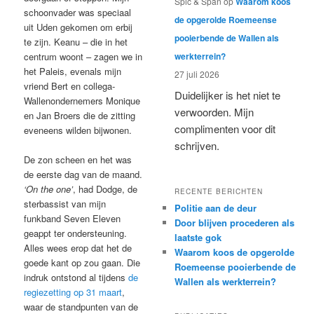
Spic & Span
op
Waarom koos
schoonvader was speciaal
de opgerolde Roemeense
uit Uden gekomen om erbij
pooierbende de Wallen als
te zijn. Keanu – die in het
centrum woont – zagen we in
werkterrein?
het Paleis, evenals mijn
27 juli 2026
vriend Bert en collega-
Duidelijker is het niet te
Wallenondernemers Monique
verwoorden. Mijn
en Jan Broers die de zitting
complimenten voor dit
eveneens wilden bijwonen.
schrijven.
De zon scheen en het was
de eerste dag van de maand.
‘On the one’
, had Dodge, de
RECENTE BERICHTEN
sterbassist van mijn
Politie aan de deur
funkband Seven Eleven
Door blijven procederen als
geappt ter ondersteuning.
laatste gok
Alles wees erop dat het de
Waarom koos de opgerolde
goede kant op zou gaan. Die
Roemeense pooierbende de
indruk ontstond al tijdens
de
Wallen als werkterrein?
regiezetting op 31 maart
,
waar de standpunten van de