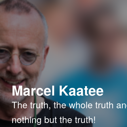
Spring
naar
de
primaire
inhoud
Marcel Kaatee
The truth, the whole truth a
nothing but the truth!