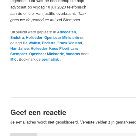
tegemoet. Dat was de boodschap die mijn
advocaat op vrijdag 10 juli 2020 telefonisch
aan de officier van justitie overbracht.
“Dan
gaan we de procedure in!”
zei Stempher.
Dit bericht werd geplaatst in
Advocaten
,
Endstra
,
Holleeder
,
Openbaar Ministerie
en
getagd
De Wallen
,
Endstra
,
Frank Wieland
,
Han Jahae
,
Holleeder
,
Koos Plooij
,
Lars
Stempher
,
Openbaar Ministerie
,
Vandros
door
MK
. Bookmark de
permalink
.
Geef een reactie
Je e-mailadres wordt niet gepubliceerd.
Vereiste velden zijn gemarkee