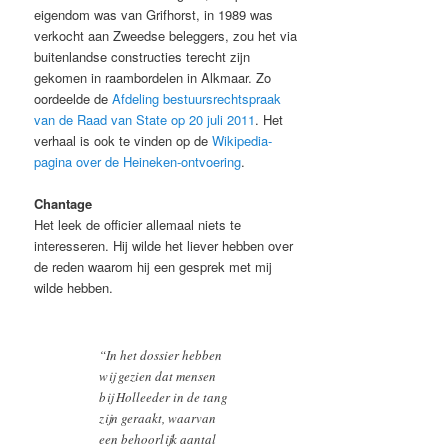
eigendom was van Grifhorst, in 1989 was
verkocht aan Zweedse beleggers, zou het via
buitenlandse constructies terecht zijn
gekomen in raambordelen in Alkmaar. Zo
oordeelde de
Afdeling bestuursrechtspraak
van de Raad van State op 20 juli 2011
. Het
verhaal is ook te vinden op de
Wikipedia-
pagina over de Heineken-ontvoering
.
Chantage
Het leek de officier allemaal niets te
interesseren. Hij wilde het liever hebben over
de reden waarom hij een gesprek met mij
wilde hebben.
“In het dossier hebben
wij gezien dat mensen
bij Holleeder in de tang
zijn geraakt, waarvan
een behoorlijk aantal