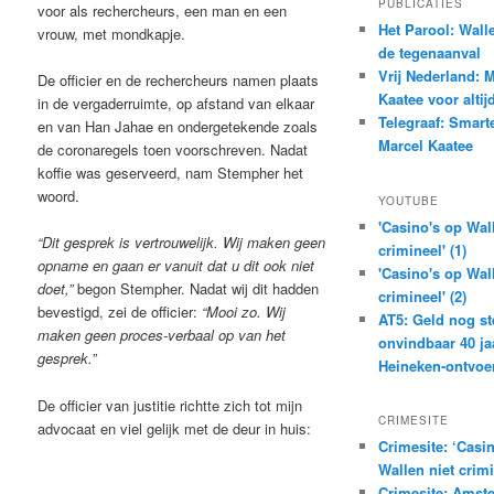
PUBLICATIES
voor als rechercheurs, een man en een
Het Parool: Wall
vrouw, met mondkapje.
de tegenaanval
Vrij Nederland: 
De officier en de rechercheurs namen plaats
Kaatee voor altij
in de vergaderruimte, op afstand van elkaar
Telegraaf: Smart
en van Han Jahae en ondergetekende zoals
Marcel Kaatee
de coronaregels toen voorschreven. Nadat
koffie was geserveerd, nam Stempher het
woord.
YOUTUBE
'Casino's op Wal
“Dit gesprek is vertrouwelijk. Wij maken geen
crimineel' (1)
opname en gaan er vanuit dat u dit ook niet
'Casino's op Wal
doet,”
begon Stempher. Nadat wij dit hadden
crimineel' (2)
bevestigd, zei de officier:
“Mooi zo. Wij
AT5: Geld nog s
maken geen proces-verbaal op van het
onvindbaar 40 ja
gesprek.”
Heineken-ontvoe
De officier van justitie richtte zich tot mijn
CRIMESITE
advocaat en viel gelijk met de deur in huis:
Crimesite: ‘Casi
Wallen niet crimi
Crimesite: Amste