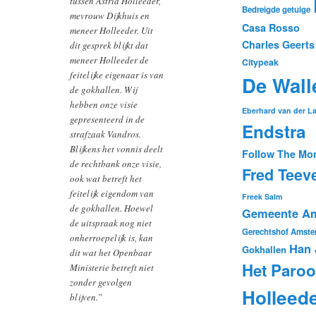
tussen Astrid Holleeder,
Bedreigde getuige
mevrouw Dijkhuis en
Casa Rosso
meneer Holleeder. Uit
Charles Geerts
dit gesprek blijkt dat
meneer Holleeder de
Citypeak
feitelijke eigenaar is van
De Wall
de gokhallen. Wij
hebben onze visie
Eberhard van der L
gepresenteerd in de
Endstra
strafzaak Vandros.
Blijkens het vonnis deelt
Follow The Mo
de rechtbank onze visie,
Fred Teev
ook wat betreft het
feitelijk eigendom van
Freek Salm
de gokhallen. Hoewel
Gemeente A
de uitspraak nog niet
Gerechtshof Amste
onherroepelijk is, kan
Han 
Gokhallen
dit wat het Openbaar
Het Paroo
Ministerie betreft niet
zonder gevolgen
Holleed
blijven.”