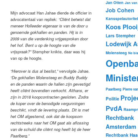
Jan Otten
Jan van
Job Cohen
Mijn advocaat Han Jahae diende de officier in
Kansspelautoritei
advocatentaal van repliek:
“Cliënt betwist dat
Koos Plooi
meneer Holleeder eigenaar is van de door u
genoemde gokhallen en panden. Hij is in
Lars Stempher
2009 van die verdenking vrijgesproken door
Lodewijk A
het hof. Bent u op de hoogte van die
vrijspraak?”
Stempher knikte, daar was hij
Molensteeg
Ne bis
van op de hoogte.
Openba
“Hierover is dus al beslist,”
vervolgde Jahae.
Ministe
“De gokhallen Molensteeg en Buddy Buddy
en de panden waarin de hallen zijn gevestigd
Paarlberg
Pierre v
heeft cliënt bovendien verkocht. Althans, er
Proje
zijn in 2018 koopcontracten gesloten. Zodra
Politie
de koper over de benodigde vergunningen
PvdA
Raampro
beschikt, vindt de levering plaats. Dit is met
het OM afgestemd, ook dat de koopsom
Rechtbank
rechtstreeks naar het OM gaat als aflossing
Amsterdam
van de schuld die cliënt nog heeft bij de heer
Rechtbank Haa
Paarlberg.”