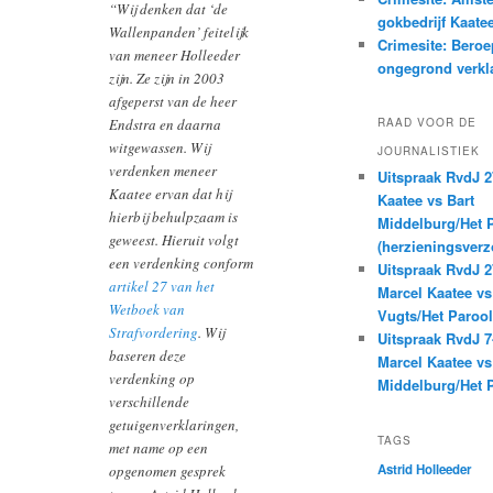
“Wij denken dat ‘de
gokbedrijf Kaate
Wallenpanden’ feitelijk
Crimesite: Beroe
van meneer Holleeder
ongegrond verkl
zijn. Ze zijn in 2003
afgeperst van de heer
Endstra en daarna
RAAD VOOR DE
witgewassen. Wij
JOURNALISTIEK
verdenken meneer
Uitspraak RvdJ 2
Kaatee ervan dat hij
Kaatee vs Bart
hierbij behulpzaam is
Middelburg/Het 
geweest. Hieruit volgt
(herzieningsverz
een verdenking conform
Uitspraak RvdJ 2
artikel 27 van het
Marcel Kaatee vs
Wetboek van
Vugts/Het Parool
Strafvordering
. Wij
Uitspraak RvdJ 7
baseren deze
Marcel Kaatee vs
verdenking op
Middelburg/Het 
verschillende
getuigenverklaringen,
TAGS
met name op een
Astrid Holleeder
opgenomen gesprek