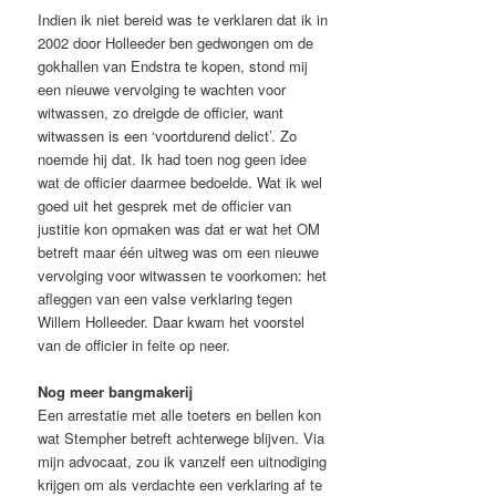
Indien ik niet bereid was te verklaren dat ik in
2002 door Holleeder ben gedwongen om de
gokhallen van Endstra te kopen, stond mij
een nieuwe vervolging te wachten voor
witwassen, zo dreigde de officier, want
witwassen is een ‘voortdurend delict’. Zo
noemde hij dat. Ik had toen nog geen idee
wat de officier daarmee bedoelde. Wat ik wel
goed uit het gesprek met de officier van
justitie kon opmaken was dat er wat het OM
betreft maar één uitweg was om een nieuwe
vervolging voor witwassen te voorkomen: het
afleggen van een valse verklaring tegen
Willem Holleeder. Daar kwam het voorstel
van de officier in feite op neer.
Nog meer bangmakerij
Een arrestatie met alle toeters en bellen kon
wat Stempher betreft achterwege blijven. Via
mijn advocaat, zou ik vanzelf een uitnodiging
krijgen om als verdachte een verklaring af te