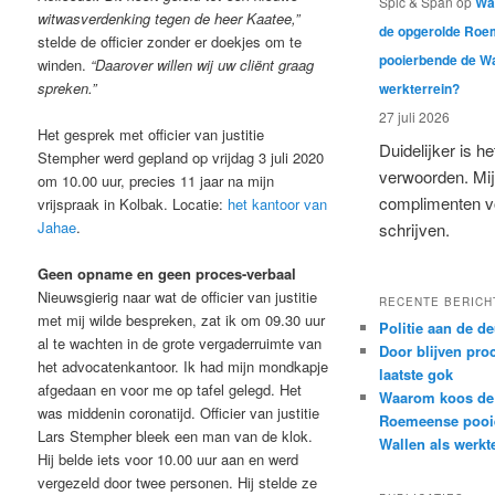
Spic & Span
op
Wa
witwasverdenking tegen de heer Kaatee,”
de opgerolde Ro
stelde de officier zonder er doekjes om te
pooierbende de Wa
winden.
“Daarover willen wij uw cliënt graag
spreken.”
werkterrein?
27 juli 2026
Het gesprek met officier van justitie
Duidelijker is het
Stempher werd gepland op vrijdag 3 juli 2020
verwoorden. Mi
om 10.00 uur, precies 11 jaar na mijn
complimenten vo
vrijspraak in Kolbak. Locatie:
het
kantoor van
Jahae
.
schrijven.
Geen opname en geen proces-verbaal
Nieuwsgierig naar wat de officier van justitie
RECENTE BERICH
met mij wilde bespreken, zat ik om 09.30 uur
Politie aan de de
al te wachten in de grote vergaderruimte van
Door blijven pro
het advocatenkantoor. Ik had mijn mondkapje
laatste gok
afgedaan en voor me op tafel gelegd. Het
Waarom koos de
was middenin coronatijd. Officier van justitie
Roemeense pooi
Lars Stempher bleek een man van de klok.
Wallen als werkt
Hij belde iets voor 10.00 uur aan en werd
vergezeld door twee personen. Hij stelde ze