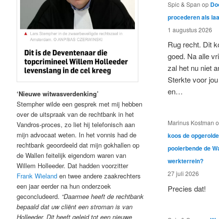
Spic & Span
op
Doo
procederen als laa
1 augustus 2026
Rug recht. Dit 
goed. Na alle vr
zal het nu niet a
Sterkte voor jou 
en…
‘Nieuwe witwasverdenking’
Stempher wilde een gesprek met mij hebben
over de uitspraak van de rechtbank in het
Marinus Kostman
o
Vandros-proces, zo liet hij telefonisch aan
mijn advocaat weten. In het vonnis had de
koos de opgerold
rechtbank geoordeeld dat mijn gokhallen op
pooierbende de Wa
de Wallen feitelijk eigendom waren van
werkterrein?
Willem Holleeder. Dat hadden voorzitter
27 juli 2026
F
rank Wieland
en twee andere zaakrechters
een jaar eerder na hun onderzoek
Precies dat!
geconcludeerd.
“Daarmee heeft de rechtbank
bepaald dat uw cliënt een stroman is van
Holleeder. Dit heeft geleid tot een nieuwe