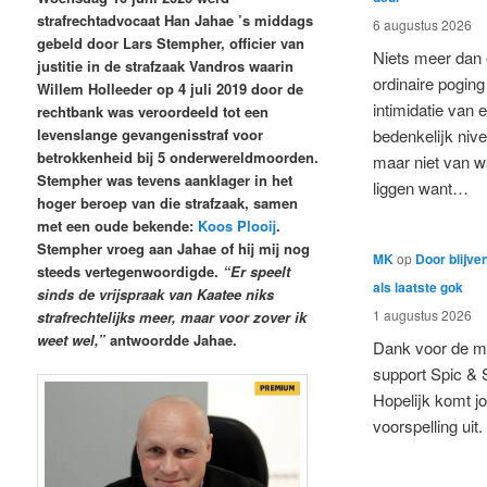
strafrechtadvocaat Han Jahae ’s middags
6 augustus 2026
gebeld door Lars Stempher, officier van
Niets meer dan
justitie in de strafzaak Vandros waarin
ordinaire poging
Willem Holleeder op 4 juli 2019 door de
intimidatie van 
rechtbank was veroordeeld tot een
levenslange gevangenisstraf voor
bedenkelijk nive
betrokkenheid bij 5 onderwereldmoorden.
maar niet van 
Stempher was tevens aanklager in het
liggen want…
hoger beroep van die strafzaak, samen
met een oude bekende:
Koos Plooi
.
Stempher vroeg aan Jahae of hij mij nog
MK
op
Door blijve
steeds vertegenwoordigde.
“Er speelt
als laatste gok
sinds de vrijspraak van Kaatee niks
1 augustus 2026
strafrechtelijks meer, maar voor zover ik
weet wel,”
antwoordde Jahae.
Dank voor de m
support Spic & 
Hopelijk komt j
voorspelling uit.