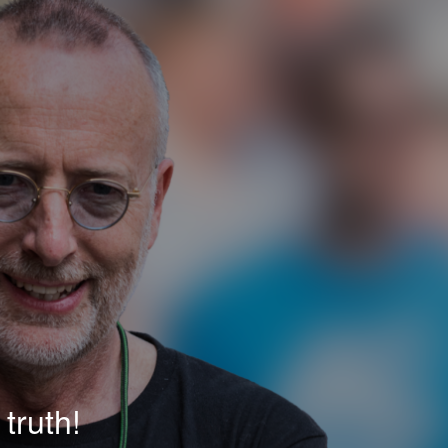
truth!