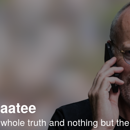
aatee
 whole truth and nothing but the 