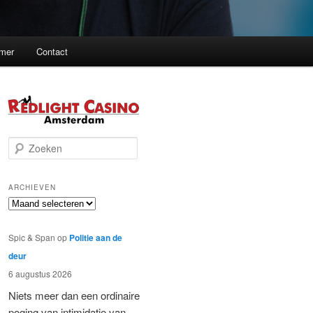
imer
Contact
Z
o
e
k
ARCHIEVEN
e
Archieven
n
Spic & Span
op
Politie aan de
deur
6 augustus 2026
Niets meer dan een ordinaire
poging van intimidatie van