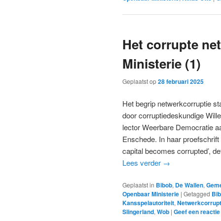
Het corrupte ne
Ministerie (1)
Geplaatst op
28 februari 2025
Het begrip netwerkcorruptie st
door corruptiedeskundige Will
lector Weerbare Democratie a
Enschede. In haar proefschrift
capital becomes corrupted’, de
Lees verder
→
Geplaatst in
Bibob
,
De Wallen
,
Geme
Openbaar Ministerie
|
Getagged
Bi
Kansspelautoriteit
,
Netwerkcorrupt
Slingerland
,
Wob
|
Geef een reactie