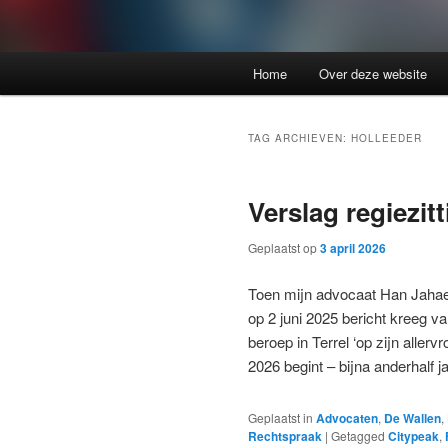
Home
Over deze website
TAG ARCHIEVEN:
HOLLEEDER
Verslag regiezitt
Geplaatst op
3 april 2026
Toen mijn advocaat Han Jahae,
op 2 juni 2025 bericht kreeg v
beroep in Terrel ‘op zijn allerv
2026 begint – bijna anderhalf 
Geplaatst in
Advocaten
,
De Wallen
,
Rechtspraak
|
Getagged
Citypeak
,