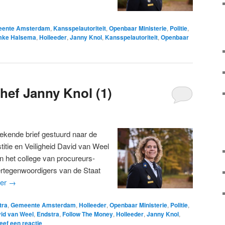
ente Amsterdam
,
Kansspelautoriteit
,
Openbaar Ministerie
,
Politie
,
mke Halsema
,
Holleeder
,
Janny Knol
,
Kansspelautoriteit
,
Openbaar
hef Janny Knol (1)
tekende brief gestuurd naar de
titie en Veiligheid David van Weel
n het college van procureurs-
ertegenwoordigers van de Staat
der
→
tra
,
Gemeente Amsterdam
,
Holleeder
,
Openbaar Ministerie
,
Politie
,
id van Weel
,
Endstra
,
Follow The Money
,
Holleeder
,
Janny Knol
,
eef een reactie