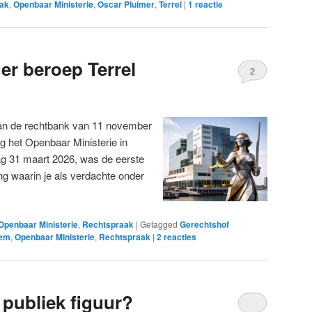
ak
,
Openbaar Ministerie
,
Oscar Pluimer
,
Terrel
|
1
reactie
er beroep Terrel
2
van de rechtbank van 11 november
ng het Openbaar Ministerie in
ag 31 maart 2026, was de eerste
ting waarin je als verdachte onder
Openbaar Ministerie
,
Rechtspraak
|
Getagged
Gerechtshof
dem
,
Openbaar Ministerie
,
Rechtspraak
|
2
reacties
 publiek figuur?