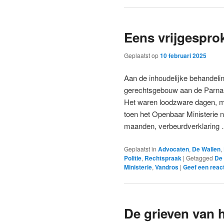
Eens vrijgesprok
Geplaatst op
10 februari 2025
Aan de inhoudelijke behandelin
gerechtsgebouw aan de Parnas
Het waren loodzware dagen, m
toen het Openbaar Ministerie n
maanden, verbeurdverklaring
Geplaatst in
Advocaten
,
De Wallen
,
Politie
,
Rechtspraak
|
Getagged
De 
Ministerie
,
Vandros
|
Geef een reac
De grieven van 