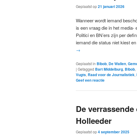
Geplaatst op
21 januari 2026
Wanneer wordt iemand beschou
is een vraag die in het media- 
Politici en BN’ers zijn per defi
iemand die status niet kiest e
→
Geplaatst in
Bibob
,
De Wallen
,
Geme
|
Getagged
Bart Middelburg
,
Bibob
,
Vugts
,
Raad voor de Journalistiek
,
Geef een reactie
De verrassende
Holleeder
Geplaatst op
4 september 2025