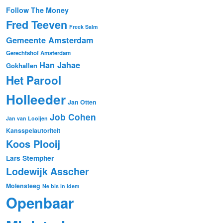
Follow The Money
Fred Teeven
Freek Salm
Gemeente Amsterdam
Gerechtshof Amsterdam
Han Jahae
Gokhallen
Het Parool
Holleeder
Jan Otten
Job Cohen
Jan van Looijen
Kansspelautoriteit
Koos Plooij
Lars Stempher
Lodewijk Asscher
Molensteeg
Ne bis in idem
Openbaar