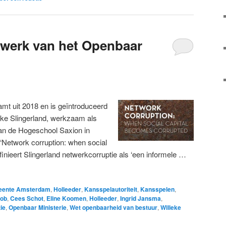
twerk van het Openbaar
amt uit 2018 en is geïntroduceerd
eke Slingerland, werkzaam als
an de Hogeschool Saxion in
 ‘Network corruption: when social
finieert Slingerland netwerkcorruptie als ‘een informele …
ente Amsterdam
,
Holleeder
,
Kansspelautoriteit
,
Kansspelen
,
bob
,
Cees Schot
,
Eline Koomen
,
Holleeder
,
Ingrid Jansma
,
ie
,
Openbaar Ministerie
,
Wet openbaarheid van bestuur
,
Willeke