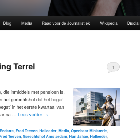
Blog
Media
Raad voor de Journalistiek
Wikipedia
Discla
ing Terrel
1
 die inmiddels met pensioen is,
an het gerechtshof dat het hoger
roegst’ in het eerste kwartaal van
jaar na …
Lees verder
→
Endstra
,
Fred Teeven
,
Holleeder
,
Media
,
Openbaar Ministerie
,
Fred Teeven
,
Gerechtshof Amsterdam
,
Han Jahae
,
Holleeder
,