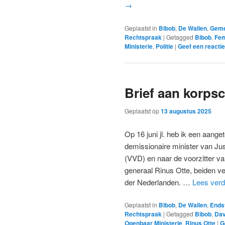
→
Geplaatst in
Bibob
,
De Wallen
,
Geme
Rechtspraak
|
Getagged
Bibob
,
Fe
Ministerie
,
Politie
|
Geef een reactie
Brief aan korpsc
Geplaatst op
13 augustus 2025
Op 16 juni jl. heb ik een aange
demissionaire minister van Jus
(VVD) en naar de voorzitter va
generaal Rinus Otte, beiden v
der Nederlanden. …
Lees ver
Geplaatst in
Bibob
,
De Wallen
,
Ends
Rechtspraak
|
Getagged
Bibob
,
Dav
Openbaar Ministerie
,
Rinus Otte
|
G