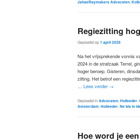
JahaeRaymakers Advocaten
,
Kolb
Regiezitting hog
Geplaatst op
1 april 2026
Na het vrijsprekende vonnis 
2024 in de strafzaak Terrel, gi
hoger beroep. Gisteren, dinsd
zitting. Het betrof een regiezit
…
Lees verder
→
Geplaatst in
Advocaten
,
Holleeder
,
Amsterdam
,
Holleeder
,
Ne bis in i
Hoe word je een