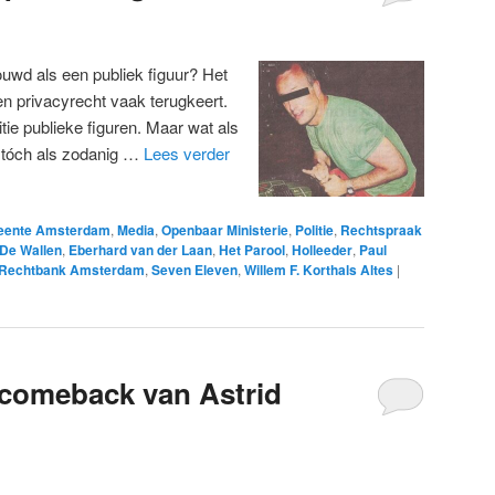
wd als een publiek figuur? Het
en privacyrecht vaak terugkeert.
nitie publieke figuren. Maar wat als
n tóch als zodanig …
Lees verder
ente Amsterdam
,
Media
,
Openbaar Ministerie
,
Politie
,
Rechtspraak
De Wallen
,
Eberhard van der Laan
,
Het Parool
,
Holleeder
,
Paul
Rechtbank Amsterdam
,
Seven Eleven
,
Willem F. Korthals Altes
|
 comeback van Astrid