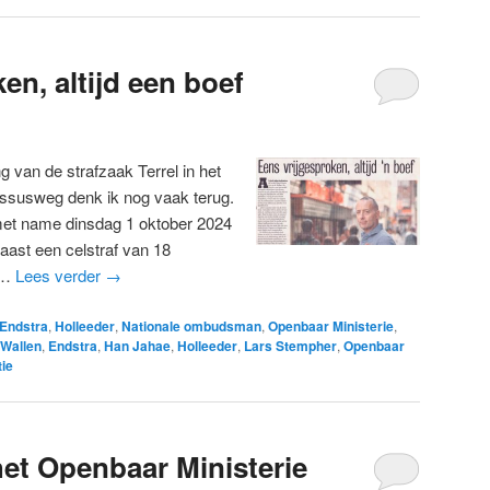
en, altijd een boef
g van de strafzaak Terrel in het
susweg denk ik nog vaak terug.
et name dinsdag 1 oktober 2024
aast een celstraf van 18
 …
Lees verder
→
Endstra
,
Holleeder
,
Nationale ombudsman
,
Openbaar Ministerie
,
Wallen
,
Endstra
,
Han Jahae
,
Holleeder
,
Lars Stempher
,
Openbaar
tie
het Openbaar Ministerie