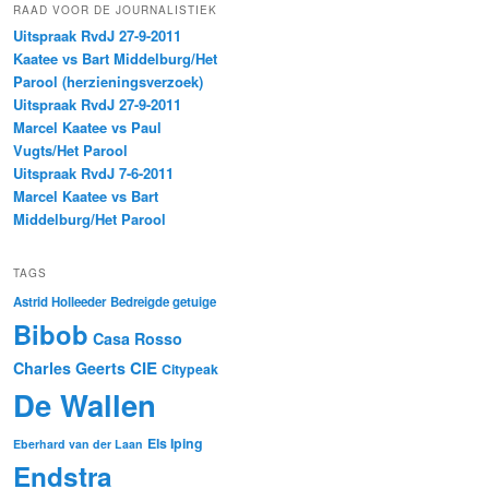
RAAD VOOR DE JOURNALISTIEK
Uitspraak RvdJ 27-9-2011
Kaatee vs Bart Middelburg/Het
Parool (herzieningsverzoek)
Uitspraak RvdJ 27-9-2011
Marcel Kaatee vs Paul
Vugts/Het Parool
Uitspraak RvdJ 7-6-2011
Marcel Kaatee vs Bart
Middelburg/Het Parool
TAGS
Astrid Holleeder
Bedreigde getuige
Bibob
Casa Rosso
CIE
Charles Geerts
Citypeak
De Wallen
Els Iping
Eberhard van der Laan
Endstra