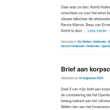
Daar was ze dan: Astrid Holl
verscheen ze voor het eerst liv
nieuwe talkshow die afwissele
Renze Klamer, Beau van Erve
Astrid is door …
Lees verder
Geplaatst in
De Wallen
,
Holleeder
,
M
Gerard Holleeder
,
Holleeder
,
Openb
Brief aan korpsc
Geplaatst op
19 augustus 2025
Deel 2 van mijn brief aan korp
de constatering dat het Openba
belang toekent aan het ‘uitrok
Wallen dan aan het incassere