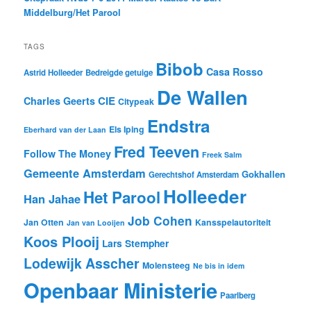
Middelburg/Het Parool
TAGS
Bibob
Casa Rosso
Astrid Holleeder
Bedreigde getuige
De Wallen
CIE
Charles Geerts
Citypeak
Endstra
Els Iping
Eberhard van der Laan
Fred Teeven
Follow The Money
Freek Salm
Gemeente Amsterdam
Gokhallen
Gerechtshof Amsterdam
Holleeder
Het Parool
Han Jahae
Job Cohen
Jan Otten
Kansspelautoriteit
Jan van Looijen
Koos Plooij
Lars Stempher
Lodewijk Asscher
Molensteeg
Ne bis in idem
Openbaar Ministerie
Paarlberg