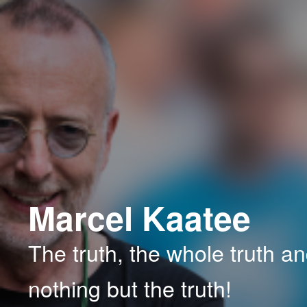
Spring
Spring
naar
naar
de
de
primaire
secundaire
inhoud
inhoud
Marcel Kaatee
The truth, the whole truth a
nothing but the truth!