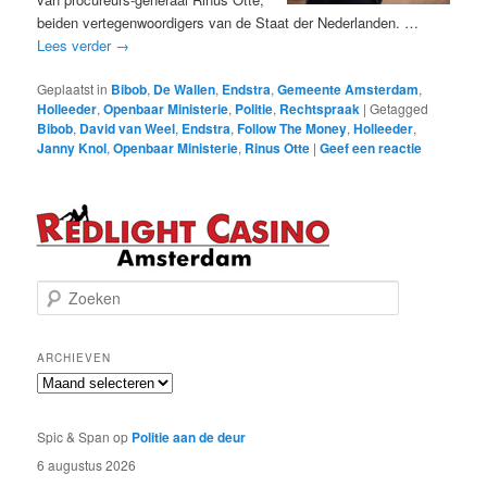
beiden vertegenwoordigers van de Staat der Nederlanden. …
Lees verder
→
Geplaatst in
Bibob
,
De Wallen
,
Endstra
,
Gemeente Amsterdam
,
Holleeder
,
Openbaar Ministerie
,
Politie
,
Rechtspraak
|
Getagged
Bibob
,
David van Weel
,
Endstra
,
Follow The Money
,
Holleeder
,
Janny Knol
,
Openbaar Ministerie
,
Rinus Otte
|
Geef een reactie
Z
o
e
k
ARCHIEVEN
e
Archieven
n
Spic & Span
op
Politie aan de deur
6 augustus 2026