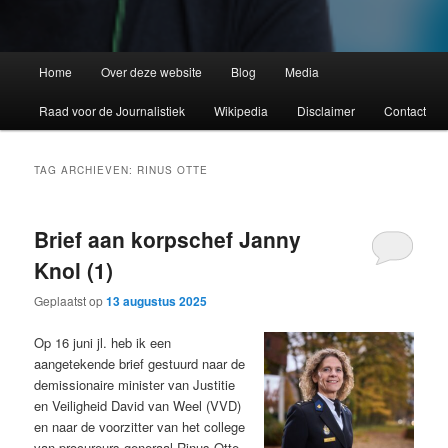
Home
Over deze website
Blog
Media
Raad voor de Journalistiek
Wikipedia
Disclaimer
Contact
TAG ARCHIEVEN:
RINUS OTTE
Brief aan korpschef Janny
Knol (1)
Geplaatst op
13 augustus 2025
Op 16 juni jl. heb ik een
aangetekende brief gestuurd naar de
demissionaire minister van Justitie
en Veiligheid David van Weel (VVD)
en naar de voorzitter van het college
van procureurs-generaal Rinus Otte,