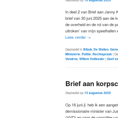
15 augustus 2025
In deel 2 van Brief aan Janny K
brief van 30 juni 2025 aan de 
de overheid en de rol van de pol
uitroken’ van mijn speelhallen
Lees verder
→
Geplaatst in
Bibob
,
De Wallen
,
Geme
Ministerie
,
Politie
,
Rechtspraak
|
Ge
Vandros
,
Willem Holleeder
|
Geef ee
Brief aan korpsc
Geplaatst op
13 augustus 2025
Op 16 juni jl. heb ik een aange
demissionaire minister van Jus
(VVD) en naar de voorzitter va