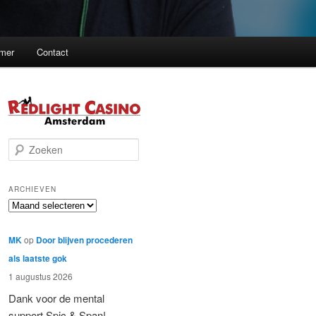
imer
Contact
Z
o
e
k
ARCHIEVEN
e
Archieven
n
MK
op
Door blijven procederen
als laatste gok
1 augustus 2026
Dank voor de mental
support Spic & Span!