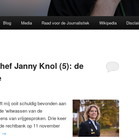
Blog
Media
Raad voor de Journalistiek
Wikipedia
Discla
hef Janny Knol (5): de
e
t mij ooit schuldig bevonden aan
de ‘witwassen van de
kens van vrijgesproken. Drie keer
 de rechtbank op 11 november
r
→