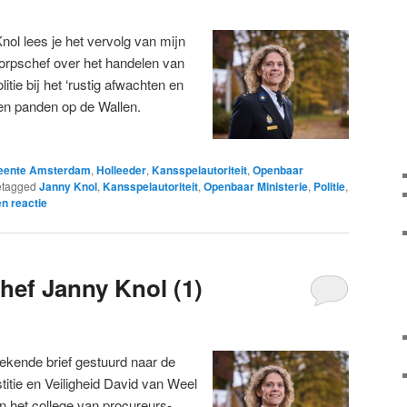
nol lees je het vervolg van mijn
korpschef over het handelen van
itie bij het ‘rustig afwachten en
 en panden op de Wallen.
ente Amsterdam
,
Holleeder
,
Kansspelautoriteit
,
Openbaar
tagged
Janny Knol
,
Kansspelautoriteit
,
Openbaar Ministerie
,
Politie
,
n reactie
hef Janny Knol (1)
tekende brief gestuurd naar de
titie en Veiligheid David van Weel
n het college van procureurs-