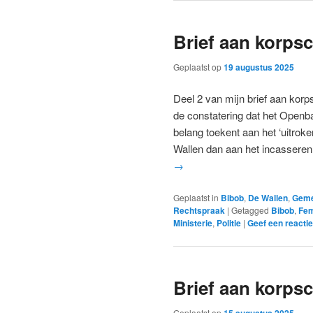
Brief aan korpsc
Geplaatst op
19 augustus 2025
Deel 2 van mijn brief aan korp
de constatering dat het Openba
belang toekent aan het ‘uitrok
Wallen dan aan het incassere
→
Geplaatst in
Bibob
,
De Wallen
,
Geme
Rechtspraak
|
Getagged
Bibob
,
Fe
Ministerie
,
Politie
|
Geef een reactie
Brief aan korpsc
Geplaatst op