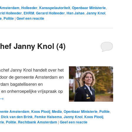
 Amsterdam
,
Holleeder
,
Kansspelautoriteit
,
Openbaar Ministerie
,
rid Holleeder
,
EHRM
,
Gerard Holleeder
,
Han Jahae
,
Janny Knol
,
e
,
Politie
|
Geef een reactie
hef Janny Knol (4)
schef Janny Knol handelt over het
, door de gemeente Amsterdam en
rdam bagatelliseren en
 en onherroepelijke vrijspraak op
→
ente Amsterdam
,
Koos Plooij
,
Media
,
Openbaar Ministerie
,
Politie
,
,
Dick van den Brink
,
Femke Halsema
,
Janny Knol
,
Koos Plooij
,
rie
,
Politie
,
Rechtbank Amsterdam
|
Geef een reactie