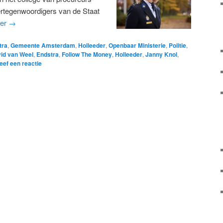
ertegenwoordigers van de Staat
der
→
tra
,
Gemeente Amsterdam
,
Holleeder
,
Openbaar Ministerie
,
Politie
,
id van Weel
,
Endstra
,
Follow The Money
,
Holleeder
,
Janny Knol
,
eef een reactie