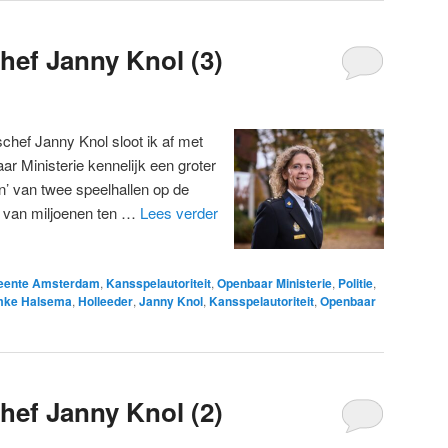
hef Janny Knol (3)
schef Janny Knol sloot ik af met
ar Ministerie kennelijk een groter
en’ van twee speelhallen op de
n van miljoenen ten …
Lees verder
ente Amsterdam
,
Kansspelautoriteit
,
Openbaar Ministerie
,
Politie
,
mke Halsema
,
Holleeder
,
Janny Knol
,
Kansspelautoriteit
,
Openbaar
hef Janny Knol (2)