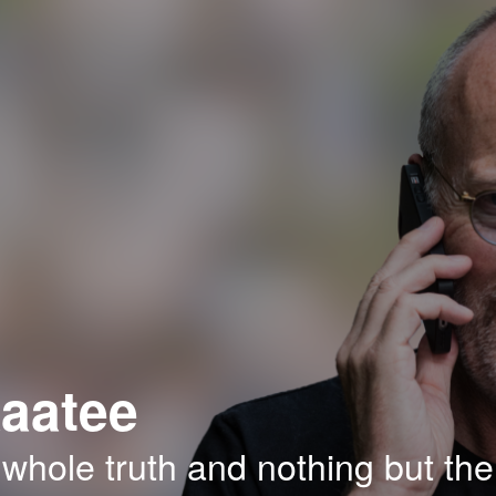
aatee
 whole truth and nothing but the 