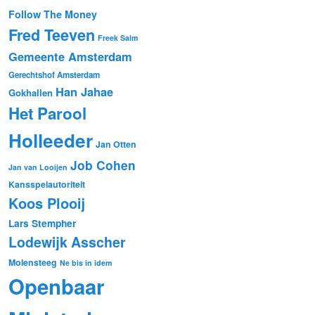
Follow The Money
Fred Teeven
Freek Salm
Gemeente Amsterdam
Gerechtshof Amsterdam
Han Jahae
Gokhallen
Het Parool
Holleeder
Jan Otten
Job Cohen
Jan van Looijen
Kansspelautoriteit
Koos Plooij
Lars Stempher
Lodewijk Asscher
Molensteeg
Ne bis in idem
Openbaar