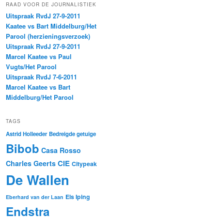
RAAD VOOR DE JOURNALISTIEK
Uitspraak RvdJ 27-9-2011
Kaatee vs Bart Middelburg/Het
Parool (herzieningsverzoek)
Uitspraak RvdJ 27-9-2011
Marcel Kaatee vs Paul
Vugts/Het Parool
Uitspraak RvdJ 7-6-2011
Marcel Kaatee vs Bart
Middelburg/Het Parool
TAGS
Astrid Holleeder
Bedreigde getuige
Bibob
Casa Rosso
CIE
Charles Geerts
Citypeak
De Wallen
Els Iping
Eberhard van der Laan
Endstra