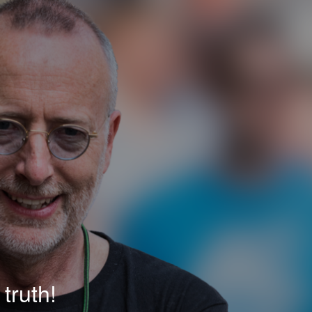
truth!