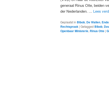
generaal Rinus Otte, beiden v
der Nederlanden. …
Lees ver
Geplaatst in
Bibob
,
De Wallen
,
Ends
Rechtspraak
|
Getagged
Bibob
,
Dav
Openbaar Ministerie
,
Rinus Otte
|
G