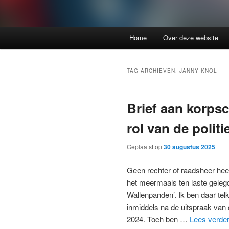
Home
Over deze website
TAG ARCHIEVEN:
JANNY KNOL
Brief aan korpsc
rol van de politi
Geplaatst op
30 augustus 2025
Geen rechter of raadsheer heef
het meermaals ten laste geleg
Wallenpanden’. Ik ben daar tel
inmiddels na de uitspraak van
2024. Toch ben …
Lees verde