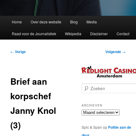
Home
Over deze website
Blog
Media
Raad voor de Journalistiek
Wikipedia
Disclaimer
Contact
Bericht
←
Vorige
Volgende
→
navigatie
Brief aan
Z
korpschef
o
e
k
ARCHIEVEN
Janny Knol
e
Archieven
n
(3)
Spic & Span
op
Politie aan de
deur