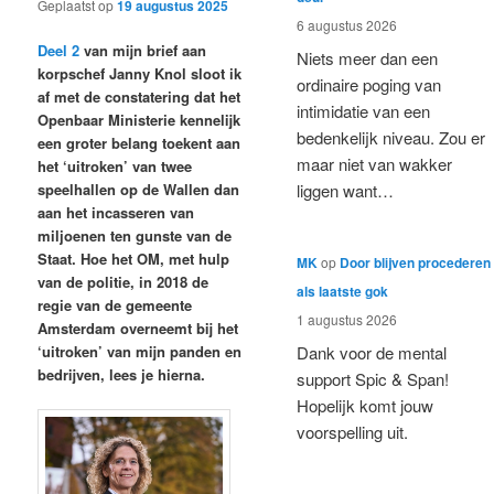
Geplaatst op
19 augustus 2025
6 augustus 2026
Deel 2
van mijn brief aan
Niets meer dan een
korpschef Janny Knol sloot ik
ordinaire poging van
af met de constatering dat het
intimidatie van een
Openbaar Ministerie kennelijk
bedenkelijk niveau. Zou er
een groter belang toekent aan
maar niet van wakker
het ‘uitroken’ van twee
speelhallen op de Wallen dan
liggen want…
aan het incasseren van
miljoenen ten gunste van de
Staat. Hoe het OM, met hulp
MK
op
Door blijven procederen
van de politie, in 2018 de
als laatste gok
regie van de gemeente
1 augustus 2026
Amsterdam overneemt bij het
‘uitroken’ van mijn panden en
Dank voor de mental
bedrijven, lees je hierna.
support Spic & Span!
Hopelijk komt jouw
voorspelling uit.