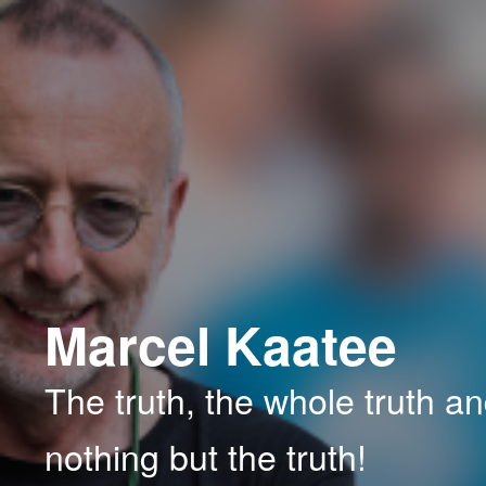
Spring
naar
de
primaire
inhoud
Marcel Kaatee
The truth, the whole truth a
nothing but the truth!