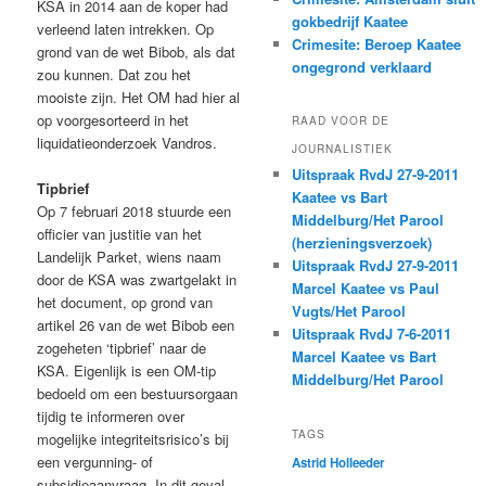
KSA in 2014 aan de koper had
gokbedrijf Kaatee
verleend laten intrekken. Op
Crimesite: Beroep Kaatee
grond van de wet Bibob, als dat
ongegrond verklaard
zou kunnen. Dat zou het
mooiste zijn. Het OM had hier al
op voorgesorteerd in het
RAAD VOOR DE
liquidatieonderzoek Vandros.
JOURNALISTIEK
Uitspraak RvdJ 27-9-2011
Tipbrief
Kaatee vs Bart
Op 7 februari 2018 stuurde een
Middelburg/Het Parool
officier van justitie van het
(herzieningsverzoek)
Landelijk Parket, wiens naam
Uitspraak RvdJ 27-9-2011
door de KSA was zwartgelakt in
Marcel Kaatee vs Paul
het document, op grond van
Vugts/Het Parool
artikel 26 van de wet Bibob een
Uitspraak RvdJ 7-6-2011
zogeheten ‘tipbrief’ naar de
Marcel Kaatee vs Bart
KSA. Eigenlijk is een OM-tip
Middelburg/Het Parool
bedoeld om een bestuursorgaan
tijdig te informeren over
TAGS
mogelijke integriteitsrisico’s bij
een vergunning- of
Astrid Holleeder
subsidieaanvraag. In dit geval