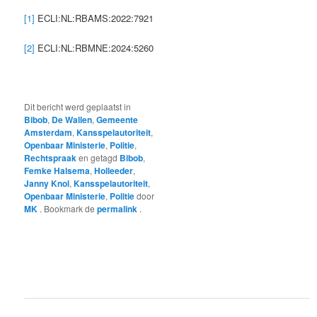
[1]
ECLI:NL:RBAMS:2022:7921
[2]
ECLI:NL:RBMNE:2024:5260
Dit bericht werd geplaatst in
Bibob
,
De Wallen
,
Gemeente
Amsterdam
,
Kansspelautoriteit
,
Openbaar Ministerie
,
Politie
,
Rechtspraak
en getagd
Bibob
,
Femke Halsema
,
Holleeder
,
Janny Knol
,
Kansspelautoriteit
,
Openbaar Ministerie
,
Politie
door
MK
. Bookmark de
permalink
.