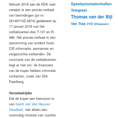
Speelautomatenhallen
februari 2018 aan de KSA naar
verwijst is een proces-verbaal
Telegraaf
van bevindingen (pv-nr.
Thomas van der Bijl
26149710Z-2874) gedateerd op
Van Traa
VVD
Witwassen
17 januari 2018 van het
verbalisanten-duo T-137 en R-
486. Het proces-verbaal is een
opsomming van evident foute
CIE-informatie, aannames en
vergezochte verbanden. De
conclusie van de verbalisanten
liegt er niet om: de financiers
van de koper hebben criminele
contacten, zoals Jan Dirk
Paarlberg.
Verzetsstrijder
Dat de koper een kleinzoon is
van
Gerrit Jan Van Heuven
Goedhart
, niet alleen een
voormalig minister van Justitie