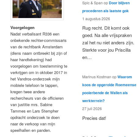
Spic & Span
op
Door blijven
procederen als laatste gok
1 augustus 2026
Voorgelogen
Rug recht. Dit komt ook
Nadat verbalisant R336 een
goed. Na alle vrijspraken
onbekende rechter-commissaris
zal het nu niet anders zijn.
van de rechtbank Amsterdam
Sterkte voor jou Priscilla
(diens naam ontbreekt bij zijn of
en…
haar handtekening) had
voorgelogen om toestemming te
verkrijgen om in oktober 2017 in
Marinus Kostman
op
Waarom
het Vandros-onderzoek mijn
koos de opgerolde Roemeense
mobiele telefoon te tappen,
kregen twee andere
pooierbende de Wallen als
rechercheurs van de officieren
werkterrein?
van justitie mrs. Sabine
27 juli 2026
Tammes en Lars Stempher
opdracht onderzoek te doen
Precies dat!
naar de verkoop van mijn
speelhallen en panden.