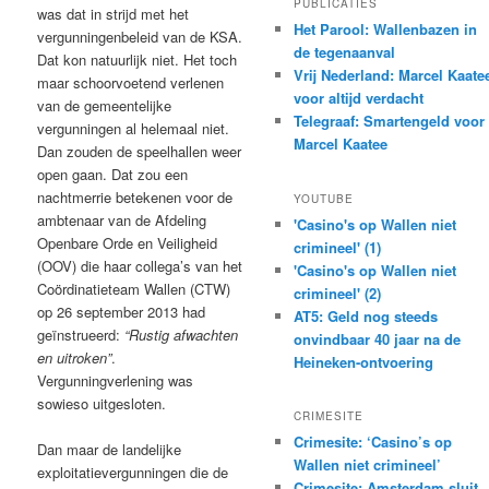
PUBLICATIES
was dat in strijd met het
Het Parool: Wallenbazen in
vergunningenbeleid van de KSA.
de tegenaanval
Dat kon natuurlijk niet. Het toch
Vrij Nederland: Marcel Kaate
maar schoorvoetend verlenen
voor altijd verdacht
van de gemeentelijke
Telegraaf: Smartengeld voor
vergunningen al helemaal niet.
Marcel Kaatee
Dan zouden de speelhallen weer
open gaan. Dat zou een
nachtmerrie betekenen voor de
YOUTUBE
ambtenaar van de Afdeling
'Casino's op Wallen niet
Openbare Orde en Veiligheid
crimineel' (1)
(OOV) die haar collega’s van het
'Casino's op Wallen niet
Coördinatieteam Wallen (CTW)
crimineel' (2)
op 26 september 2013 had
AT5: Geld nog steeds
geïnstrueerd:
“Rustig afwachten
onvindbaar 40 jaar na de
en uitroken”
.
Heineken-ontvoering
Vergunningverlening was
sowieso uitgesloten.
CRIMESITE
Crimesite: ‘Casino’s op
Dan maar de landelijke
Wallen niet crimineel’
exploitatievergunningen die de
Crimesite: Amsterdam sluit