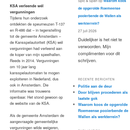
Spic & Span
op
Waarom koos
KSA verleende wél
de opgerolde Roemeense
vergunningen
pooierbende de Wallen als
Tijdens hun onderzoek
werkterrein?
ontdekten de speurneuzen T-137
en R-486 dat – in tegenstelling
27 juli 2026
tot de gemeente Amsterdam –
Duidelijker is het niet te
de Kansspelautoriteit (KSA) wél
verwoorden. Mijn
vergunningen had verleend aan
complimenten voor dit
de koper van mijn speelhallen.
schrijven.
Reeds in 2014. Vergunningen
om 10 jaar lang
kansspelautomaten te mogen
exploiteren in Nederland, dus
RECENTE BERICHTEN
ook in Amsterdam. Die
Politie aan de deur
informatie was trouwens
Door blijven procederen als
openbaar. Het stond gewoon op
laatste gok
de website van de KSA.
Waarom koos de opgerolde
Roemeense pooierbende de
Als de gemeente Amsterdam de
Wallen als werkterrein?
aangevraagde gemeentelijke
vergunningen wilde weigeren,