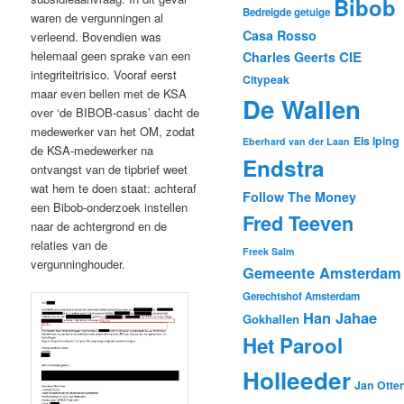
Bibob
Bedreigde getuige
waren de vergunningen al
Casa Rosso
verleend. Bovendien was
CIE
helemaal geen sprake van een
Charles Geerts
integriteitrisico. Vooraf eerst
Citypeak
maar even bellen met de KSA
De Wallen
over ‘de BIBOB-casus’ dacht de
medewerker van het OM, zodat
Els Iping
Eberhard van der Laan
de KSA-medewerker na
Endstra
ontvangst van de tipbrief weet
wat hem te doen staat: achteraf
Follow The Money
een Bibob-onderzoek instellen
Fred Teeven
naar de achtergrond en de
relaties van de
Freek Salm
vergunninghouder.
Gemeente Amsterdam
Gerechtshof Amsterdam
Han Jahae
Gokhallen
Het Parool
Holleeder
Jan Otte