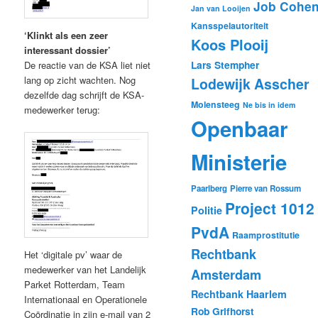
Job Cohe
Jan van Looijen
Kansspelautoriteit
‘Klinkt als een zeer
Koos Plooij
interessant dossier’
Lars Stempher
De reactie van de KSA liet niet
lang op zicht wachten. Nog
Lodewijk Asscher
dezelfde dag schrijft de KSA-
Molensteeg
Ne bis in idem
medewerker terug:
Openbaar
Ministerie
Paarlberg
Pierre van Rossum
Project 1012
Politie
PvdA
Raamprostitutie
Rechtbank
Het ‘digitale pv’ waar de
medewerker van het Landelijk
Amsterdam
Parket Rotterdam, Team
Rechtbank Haarlem
Internationaal en Operationele
Rob Grifhorst
Coördinatie in zijn e-mail van 2