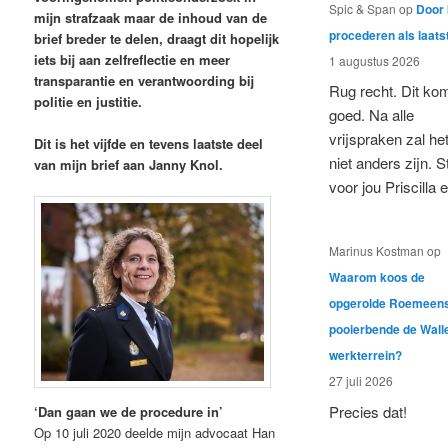
Spic & Span
op
Door 
mijn strafzaak maar de inhoud van de
procederen als laats
brief breder te delen, draagt dit hopelijk
iets bij aan zelfreflectie en meer
1 augustus 2026
transparantie en verantwoording bij
Rug recht. Dit ko
politie en justitie.
goed. Na alle
vrijspraken zal he
Dit is het vijfde en tevens laatste deel
niet anders zijn. S
van mijn brief aan Janny Knol.
voor jou Priscilla
Marinus Kostman
op
Waarom koos de
opgerolde Roemeen
pooierbende de Wall
werkterrein?
27 juli 2026
Precies dat!
‘Dan gaan we de procedure in’
Op 10 juli 2020 deelde mijn advocaat Han