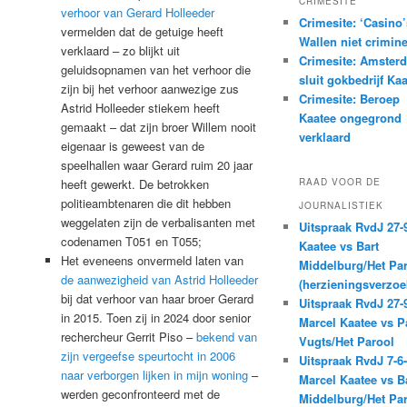
CRIMESITE
verhoor van Gerard Holleeder
Crimesite: ‘Casino
vermelden dat de getuige heeft
Wallen niet crimine
verklaard – zo blijkt uit
Crimesite: Amster
geluidsopnamen van het verhoor die
sluit gokbedrijf Ka
zijn bij het verhoor aanwezige zus
Crimesite: Beroep
Astrid Holleeder stiekem heeft
Kaatee ongegrond
gemaakt – dat zijn broer Willem nooit
verklaard
eigenaar is geweest van de
speelhallen waar Gerard ruim 20 jaar
heeft gewerkt. De betrokken
RAAD VOOR DE
politieambtenaren die dit hebben
JOURNALISTIEK
weggelaten zijn de verbalisanten met
Uitspraak RvdJ 27-
codenamen T051 en T055;
Kaatee vs Bart
Het eveneens onvermeld laten van
Middelburg/Het Pa
de aanwezigheid van Astrid Holleeder
(herzieningsverzoe
bij dat verhoor van haar broer Gerard
Uitspraak RvdJ 27-
in 2015. Toen zij in 2024 door senior
Marcel Kaatee vs P
rechercheur Gerrit Piso –
bekend van
Vugts/Het Parool
zijn vergeefse speurtocht in 2006
Uitspraak RvdJ 7-6
naar verborgen lijken in mijn woning
–
Marcel Kaatee vs B
werden geconfronteerd met de
Middelburg/Het Pa