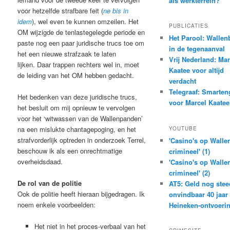
als werkterrein?
voor hetzelfde strafbare feit (
ne bis in
idem
), wel even te kunnen omzeilen. Het
PUBLICATIES
OM wijzigde de tenlastegelegde periode en
Het Parool: Wallen
paste nog een paar juridische trucs toe om
in de tegenaanval
het een nieuwe strafzaak te laten
Vrij Nederland: Mar
lijken. Daar trappen rechters wel in, moet
Kaatee voor altijd
de leiding van het OM hebben gedacht.
verdacht
Telegraaf: Smarten
Het bedenken van deze juridische trucs,
voor Marcel Kaatee
het besluit om mij opnieuw te vervolgen
voor het ‘witwassen van de Wallenpanden’
na een mislukte chantagepoging, en het
YOUTUBE
strafvorderlijk optreden in onderzoek Terrel,
'Casino's op Wallen
beschouw ik als een onrechtmatige
crimineel' (1)
overheidsdaad.
'Casino's op Wallen
crimineel' (2)
De rol van de politie
AT5: Geld nog stee
Ook de politie heeft hieraan bijgedragen. Ik
onvindbaar 40 jaar
noem enkele voorbeelden:
Heineken-ontvoeri
Het niet in het proces-verbaal van het