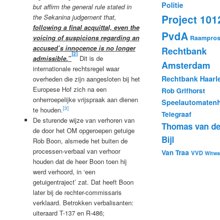
Politie
but affirm the general rule stated in
Project 101
the Sekanina judgement that,
following a final acquittal, even the
PvdA
voicing of suspicions regarding an
Raamprost
accused’s innocence is no longer
Rechtbank
[2]
admissible.
”
Dit is de
Amsterdam
internationale rechtsregel waar
Rechtbank Haarl
overheden die zijn aangesloten bij het
Europese Hof zich na een
Rob Grifhorst
onherroepelijke vrijspraak aan dienen
Speelautomatenh
[3]
te houden.
Telegraaf
De sturende wijze van verhoren van
Thomas van de
de door het OM opgeroepen getuige
Bijl
Rob Boon, alsmede het buiten de
processen-verbaal van verhoor
Van Traa
VVD
Witwa
houden dat de heer Boon toen hij
werd verhoord, in ‘een
getuigentraject’ zat. Dat heeft Boon
later bij de rechter-commissaris
verklaard. Betrokken verbalisanten:
uiteraard T-137 en R-486;