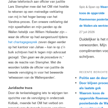
Jahae telefonisch aan officier van justitie
Lars Stempher mee dat het OM niet hoefde
Spic & Span
op
Waar
te rekenen op een meinedige verklaring
koos de opgerolde
van mij in het hoger beroep van het
Roemeense pooierb
Vandros-proces. Een onware verklaring dat
de Wallen als werkte
mijn speelhallen en mijn panden op de
Wallen feitelijk van Willem Holleeder zijn –
27 juli 2026
waar de officier op had aangestuurd tijdens
Duidelijker is het n
het chantagegesprek
zeven dagen eerder
verwoorden. Mijn
op het kantoor van Jahae – kan ie op z’n
complimenten voor
buik schrijven had ik tegen mijn advocaat
schrijven.
gezegd. “
Dan gaan we de procedure in,”
was de reactie van Stempher. Met die
woorden luidde de officier van justitie de
tweede vervolging in voor het beweerde
RECENTE BERICHTE
‘witwassen van de Wallenpanden’.
Politie aan de deur
Door blijven proce
Juridische trucs
als laatste gok
Door de tenlastelegging iets te wijzigen ten
Waarom koos de
opzichte van de vervolging in onderzoek
opgerolde Roemee
Kolbak, meende het OM het verbod om
pooierbende de Wa
iemand voor de tweede keer te vervolgen