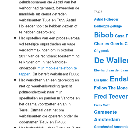
geluidsopnamen die Astrid van het
verhoor had gemaakt, beweerden de
TAGS
inmiddels uit dienst getreden
Astrid Holleeder
verbalisanten T051 en T055 Astrid
Holleeder nooit te hebben gezien of
Bedreigde getuige
te hebben gesproken;
Bibob
Casa 
Het opstellen van een proces-verbaal
C
Charles Geerts
vol feitelijke onjuistheden en vage
verdachtmakingen om in oktober
Citypeak
2017 van de rechtbank toestemming
De Walle
te krijgen om in het Vandros-
onderzoek
mijn mobiele telefoon te
Eberhard van der Laan
tappen
. Dit betreft verbalisant R336;
Ends
Het verrichten van een gebrekkig en
Els Iping
niet op waarheidsvinding gericht
Follow The Mone
politieonderzoek naar mijn
Fred Teeve
speelhallen en panden in Vandros en
het daarna voortzetten ervan in
Freek Salm
Terrel. Ditmaal gaat het om
Gemeente
verbalisanten die opereren onder de
Amsterdam
codenamen T-137 en R-486;
Gerechtshof Amsterd
Het herhaaldelijk door T-137 en R-486