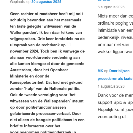
Geplaatst op
30 augustus 2025
6 augustus 2026
Geen rechter of raadsheer heeft mij ooit
Niets meer dan e
schuldig bevonden aan het meermaals
ordinaire poging v
ten laste gelegde ‘witwassen van de
intimidatie van ee
Wallenpanden’. Ik ben daar telkens van
bedenkelijk nivea
vrijgesproken. Drie keer inmiddels na de
er maar niet van
uitspraak van de rechtbank op 11
november 2024. Toch ben ik vanwege de
wakker liggen wa
alsmaar voortdurende verdenking aan
alle kanten klemgezet door de gemeente
Amsterdam, door het Openbaar
MK
op
Door blijven
Ministerie en door de
procederen als laats
Kansspelautoriteit. Dat had niet gekund
1 augustus 2026
zonder ‘hulp’ van de Nationale politie.
Ook de tweede vervolging voor ‘het
Dank voor de men
witwassen van de Wallenpanden’ steunt
support Spic & Sp
op door politiefunctionarissen
Hopelijk komt jou
gefabriceerde processen-verbaal. Door
voorspelling uit.
niet alleen de hoogste politiebaas in een
brief te informeren over het
vooringenomen politieonderzoek in