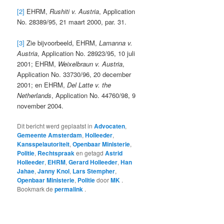
[2]
EHRM,
Rushiti v. Austria
, Application
No. 28389/95, 21 maart 2000, par. 31.
[3]
Zie bijvoorbeeld, EHRM,
Lamanna v.
Austria
, Application No. 28923/95, 10 juli
2001; EHRM,
Weixelbraun v. Austria
,
Application No. 33730/96, 20 december
2001; en EHRM,
Del Latte v. the
Netherlands
, Application No. 44760/98, 9
november 2004.
Dit bericht werd geplaatst in
Advocaten
,
Gemeente Amsterdam
,
Holleeder
,
Kansspelautoriteit
,
Openbaar Ministerie
,
Politie
,
Rechtspraak
en getagd
Astrid
Holleeder
,
EHRM
,
Gerard Holleeder
,
Han
Jahae
,
Janny Knol
,
Lars Stempher
,
Openbaar Ministerie
,
Politie
door
MK
.
Bookmark de
permalink
.