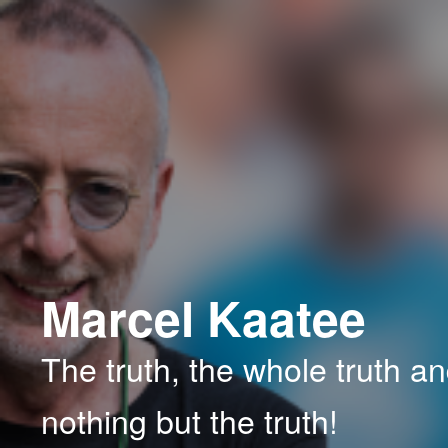
Spring
naar
de
primaire
inhoud
Marcel Kaatee
The truth, the whole truth a
nothing but the truth!