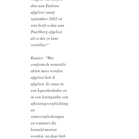
dan aan Endstra
afgelost vanaf
september 2002 en
wat heeft u dan aan
Paarlberg afgelost,
als u dat zo kunt
vertellen?”
Kaatee: “Wat
conform de notariële
akten moet worden
afgelost heb ik
afgelost. Er staat in
een hypotheekakte en
in een leningsakte een
aflossingsverplichting
en
renteverplichtingen
en wanneer die
betaald moeten
worden, en daar heb