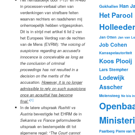
Han J
Gokhallen
in processen-verbaal uiten van
verdenkingen van strafbare feiten
Het Parool
waarvan rechters en raadsheren mij
Holleede
onherroepelijk hebben vrijgesproken.
Dit is in strijd met artikel 6 lid 2 van
Jan Otten
Jan van Lo
het Europees Verdrag van de rechten
Job Cohen
van de Mens (EVRM):
“the voicing of
suspicions regarding an accused’s
Kansspelautoriteit
innocence is conceivable as long as
Koos Plooij
the conclusion of criminal
Lars Stempher
proceedings has not resulted in a
decision on the merits of the
Lodewijk
accusation.
However, it is no longer
Asscher
admissible to rely on such suspicions
once an acquittal has become
Molensteeg
Ne bis i
[1]
final.
”
Openbaa
In de latere uitspraak
Rushiti
vs
Austria
bevestigde het EHRM de in
Minister
Sekanina
vs France
geformuleerde
uitspraak en bestempelde dit tot
Paarlberg
Pierre van
algemene regel: “
The Court cannot