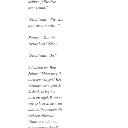
hebben jullie drie
keer gehad.”
Verbalisant: “Fijn, als
u ze, als u ze wilt…”
Kaatee: “Voor de
vierde keer? Zeker.”
Verbalisant: “Ja.”
Advocaat mr. Han
Jahae: “Maar mag ik
toch iets vragen? Het
verbaast me eigenlijk.
Ik denk, ik leg het
toch op tafel. Ik zat er
vorige keer al mee, nu
ook. Jullie hebben die
stukken allemaal.
Waarom zit dat nou
niet in het verbaal?