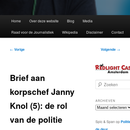
Home
Over deze website
Blog
Media
Raad voor de Journalistiek
Wikipedia
Disclaimer
Contact
Bericht
←
Vorige
Volgende
→
navigatie
Brief aan
Z
korpschef Janny
o
e
k
ARCHIEVEN
Knol (5): de rol
e
Archieven
n
van de politie
Spic & Span
op
Politi
de deur