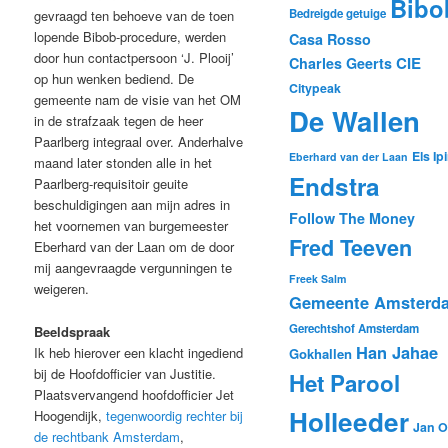
Bibo
Bedreigde getuige
gevraagd ten behoeve van de toen
lopende Bibob-procedure, werden
Casa Rosso
door hun contactpersoon ‘J. Plooij’
CIE
Charles Geerts
op hun wenken bediend. De
Citypeak
gemeente nam de visie van het OM
De Wallen
in de strafzaak tegen de heer
Paarlberg integraal over. Anderhalve
Els Ip
Eberhard van der Laan
maand later stonden alle in het
Endstra
Paarlberg-requisitoir geuite
beschuldigingen aan mijn adres in
Follow The Money
het voornemen van burgemeester
Fred Teeven
Eberhard van der Laan om de door
mij aangevraagde vergunningen te
Freek Salm
weigeren.
Gemeente Amsterd
Gerechtshof Amsterdam
Beeldspraak
Han Jahae
Ik heb hierover een klacht ingediend
Gokhallen
bij de Hoofdofficier van Justitie.
Het Parool
Plaatsvervangend hoofdofficier Jet
Holleeder
Hoogendijk,
tegenwoordig rechter bij
Jan O
de rechtbank Amsterdam
,