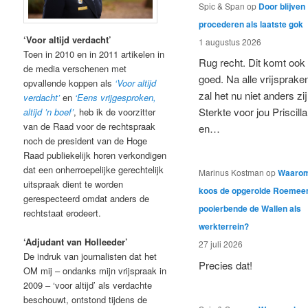
Spic & Span
op
Door blijven
procederen als laatste gok
‘Voor altijd verdacht’
1 augustus 2026
Toen in 2010 en in 2011 artikelen in
Rug recht. Dit komt ook
de media verschenen met
goed. Na alle vrijsprake
opvallende koppen als
‘Voor altijd
zal het nu niet anders zij
verdacht’
en
‘Eens vrijgesproken,
Sterkte voor jou Priscilla
altijd ’n boef’
, heb ik de voorzitter
van de Raad voor de rechtspraak
en…
noch de president van de Hoge
Raad publiekelijk horen verkondigen
dat een onherroepelijke gerechtelijk
Marinus Kostman
op
Waaro
uitspraak dient te worden
koos de opgerolde Roemee
gerespecteerd omdat anders de
pooierbende de Wallen als
rechtstaat erodeert.
werkterrein?
‘Adjudant van Holleeder’
27 juli 2026
De indruk van journalisten dat het
Precies dat!
OM mij – ondanks mijn vrijspraak in
2009 – ‘voor altijd’ als verdachte
beschouwt, ontstond tijdens de