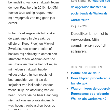
Spic & Span
op
Waarom koo
behandeling van de strafzaak tegen
de opgerolde Roemeense
de heer Paarlberg in 2010. Het OM
toonde toen weinig respect voor
pooierbende de Wallen als
mijn vrijspraak van nog geen jaar
werkterrein?
eerder.
27 juli 2026
In het Paarlberg-requisitoir staken
Duidelijker is het niet te
de aanklagers in die zaak, de
verwoorden. Mijn
officieren Koos Plooij en Michiel
complimenten voor dit
Zwinkels, niet onder stoelen of
schrijven.
banken mij schuldig te achten aan
strafbare feiten waarvan eerst de
rechtbank en daarna het hof mij in
RECENTE BERICHTEN
mijn eigen strafzaak hadden
Politie aan de deur
vrijgesproken. In hun requisitoir
Door blijven procederen a
bestempelden ze mij als de
laatste gok
‘adjudant van Holleeder’ zonder
Waarom koos de opgerol
wiens ‘hulp’ de afpersing van de
Roemeense pooierbende 
heer Endstra via de heer Paarlberg
Wallen als werkterrein?
niet had kunnen plaatsvinden. Ik
was hoogst verbaasd en boos op