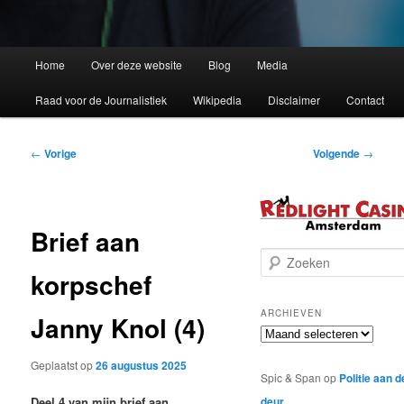
Home
Over deze website
Blog
Media
Raad voor de Journalistiek
Wikipedia
Disclaimer
Contact
Bericht
←
Vorige
Volgende
→
navigatie
Brief aan
Z
korpschef
o
e
k
ARCHIEVEN
Janny Knol (4)
e
Archieven
n
Geplaatst op
26 augustus 2025
Spic & Span
op
Politie aan d
deur
Deel 4 van mijn brief aan