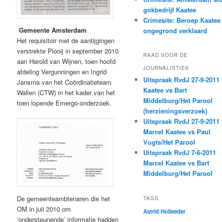
gokbedrijf Kaatee
Crimesite: Beroep Kaatee
Gemeente Amsterdam
ongegrond verklaard
Het requisitoir met de aantijgingen
verstrekte Plooij in september 2010
RAAD VOOR DE
aan Harold van Wijnen, toen hoofd
JOURNALISTIEK
afdeling Vergunningen en Ingrid
Uitspraak RvdJ 27-9-2011
Jansma van het Coördinatieteam
Kaatee vs Bart
Wallen (CTW) in het kader van het
Middelburg/Het Parool
toen lopende Emergo-onderzoek.
(herzieningsverzoek)
Uitspraak RvdJ 27-9-2011
Marcel Kaatee vs Paul
Vugts/Het Parool
Uitspraak RvdJ 7-6-2011
Marcel Kaatee vs Bart
Middelburg/Het Parool
De gemeenteambtenaren die het
TAGS
OM in juli 2010 om
Astrid Holleeder
‘ondersteunende’ informatie hadden