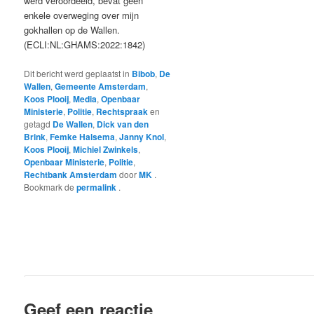
werd veroordeeld, bevat geen
enkele overweging over mijn
gokhallen op de Wallen.
(ECLI:NL:GHAMS:2022:1842)
Dit bericht werd geplaatst in
Bibob
,
De
Wallen
,
Gemeente Amsterdam
,
Koos Plooij
,
Media
,
Openbaar
Ministerie
,
Politie
,
Rechtspraak
en
getagd
De Wallen
,
Dick van den
Brink
,
Femke Halsema
,
Janny Knol
,
Koos Plooij
,
Michiel Zwinkels
,
Openbaar Ministerie
,
Politie
,
Rechtbank Amsterdam
door
MK
.
Bookmark de
permalink
.
Geef een reactie