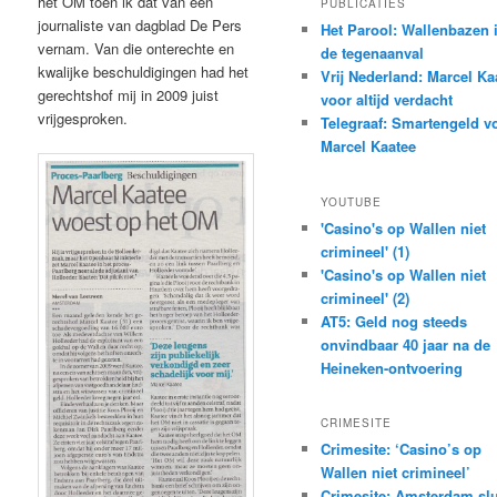
het OM toen ik dat van een
PUBLICATIES
journaliste van dagblad De Pers
Het Parool: Wallenbazen 
vernam. Van die onterechte en
de tegenaanval
kwalijke beschuldigingen had het
Vrij Nederland: Marcel Ka
gerechtshof mij in 2009 juist
voor altijd verdacht
vrijgesproken.
Telegraaf: Smartengeld v
Marcel Kaatee
YOUTUBE
'Casino's op Wallen niet
crimineel' (1)
'Casino's op Wallen niet
crimineel' (2)
AT5: Geld nog steeds
onvindbaar 40 jaar na de
Heineken-ontvoering
CRIMESITE
Crimesite: ‘Casino’s op
Wallen niet crimineel’
Crimesite: Amsterdam slu