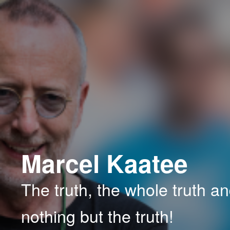
Spring
naar
de
primaire
inhoud
Marcel Kaatee
The truth, the whole truth a
nothing but the truth!