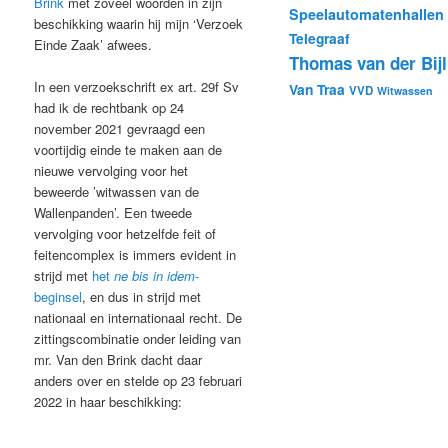
Brink
met zoveel woorden in zijn
Speelautomatenhallen
beschikking waarin hij mijn ‘Verzoek
Telegraaf
Einde Zaak’ afwees.
Thomas van der Bijl
In een verzoekschrift ex art. 29f Sv
Van Traa
VVD
Witwassen
had ik de rechtbank op 24
november 2021 gevraagd een
voortijdig einde te maken aan de
nieuwe vervolging voor het
beweerde ’witwassen van de
Wallenpanden’. Een tweede
vervolging voor hetzelfde feit of
feitencomplex is immers evident in
strijd met
het
ne bis in idem
-
beginsel
, en dus in strijd met
nationaal en internationaal recht. De
zittingscombinatie onder leiding van
mr. Van den Brink dacht daar
anders over en stelde op 23 februari
2022 in haar beschikking: