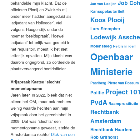
Job Co
behandelde mijn klacht. Dat de
Jan van Looijen
officieren Plooij en Zwinkels mij
Kansspelautoriteit
onder meer hadden aangeduid als
Koos Plooij
‘adjudant van Holleeder’, viel
Lars Stempher
volgens Hoogendijk onder de
Lodewijk Assche
noemer ‘beeldspraak’. Hoewel
‘adjudant’ letterlijk was gesteld in
Molensteeg
Ne bis in idem
het requisitoir, moest ik het niet
Openbaar
letterlijk opvatten. Mijn klacht was
daarom ongegrond, zo oordeelde de
Ministerie
plaatsvervangend hoofdofficier.
Vrijspraak Kaatee ‘slechts’
Paarlberg
Pierre van Rossum
momentopname
Project 10
Politie
Jaren later, in 2022, bleek dat niet
PvdA
alleen het OM, maar ook rechters
Raamprostitutie
weinig waarde hechten aan mijn
Rechtbank
vrijspraak door het gerechtshof in
Amsterdam
2009. Dat was ‘slechts’ een
momentopname geweest, stelde de
Rechtbank Haarlem
Amsterdamse rechter
Dick van den
Rob Grifhorst