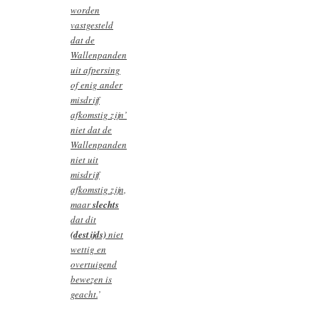
worden
vastgesteld
dat de
Wallenpanden
uit afpersing
of enig ander
misdrijf
afkomstig zijn’
niet dat de
Wallenpanden
niet uit
misdrijf
afkomstig zijn,
maar
slechts
dat dit
(destijds)
niet
wettig en
overtuigend
bewezen is
geacht.
’