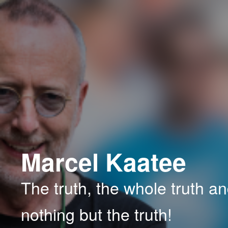
Spring
naar
de
primaire
inhoud
Marcel Kaatee
The truth, the whole truth a
nothing but the truth!