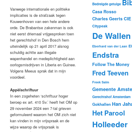
Bi
Bedreigde getuige
Vanwege internationale en politieke
Casa Rosso
implicaties is de strafzaak tegen
CIE
Charles Geerts
Kouwenhoven van een hele andere
Citypeak
orde. De Brabantse zakenman is ook
De Wallen
niet eerst driemaal vrijgesproken toen
het gerechtshof in Den Bosch hem
El
uiteindelijk op 21 april 2017 alsnog
Eberhard van der Laan
schuldig achtte aan illegale
Endstra
wapenhandel en medeplichtigheid aan
Follow The Money
oorlogsmisdrijven in Liberia en Guinee.
Volgens Meeus sprak dat in mijn
Fred Teeven
voordeel.
Freek Salm
Gemeente Amst
Appèlschriftuur
In een zogeheten ‘schriftuur hoger
Gerechtshof Amsterdam
beroep ex art. 410 Sv.’ heeft het OM op
Han Jah
Gokhallen
29 november 2024 een 7-tal grieven
Het Parool
geformuleerd waarom het OM zich niet
kan vinden in mijn vrijspraak en de
Holleeder
wijze waarop de vrijspraak is