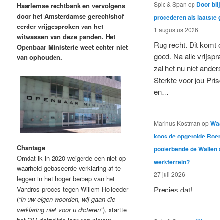
Spic & Span
op
Door bli
Haarlemse rechtbank en vervolgens
door het Amsterdamse gerechtshof
procederen als laatste 
eerder vrijgesproken van het
1 augustus 2026
witwassen van deze panden. Het
Rug recht. Dit komt 
Openbaar Ministerie weet echter niet
goed. Na alle vrijsp
van ophouden.
zal het nu niet anders
Sterkte voor jou Prisc
en…
Marinus Kostman
op
Wa
koos de opgerolde Ro
Chantage
pooierbende de Wallen 
Omdat ik in 2020 weigerde een niet op
werkterrein?
waarheid gebaseerde verklaring af te
27 juli 2026
leggen in het hoger beroep van het
Precies dat!
Vandros-proces tegen Willem Holleeder
(
“in uw eigen woorden, wij gaan die
verklaring niet voor u dicteren”
), startte
het OM datzelfde jaar een nieuwe