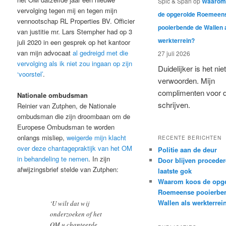
Spic & Span
op
Waarom
vervolging tegen mij en tegen mijn
de opgerolde Roemeen
vennootschap RL Properties BV. Officier
pooierbende de Wallen 
van justitie mr. Lars Stempher had op 3
werkterrein?
juli 2020 in een gesprek op het kantoor
van mijn advocaat
al gedreigd met die
27 juli 2026
vervolging als ik niet zou ingaan op zijn
Duidelijker is het niet
‘voorstel’
.
verwoorden. Mijn
complimenten voor d
Nationale ombudsman
schrijven.
Reinier van Zutphen, de Nationale
ombudsman die zijn droombaan om de
Europese Ombudsman te worden
onlangs misliep,
weigerde mijn klacht
RECENTE BERICHTEN
over deze chantagepraktijk van het OM
Politie aan de deur
in behandeling te nemen
. In zijn
Door blijven proceder
afwijzingsbrief stelde van Zutphen:
laatste gok
Waarom koos de opge
Roemeense pooierbe
Wallen als werkterrei
‘U wilt dat wij
onderzoeken of het
OM u chanteerde