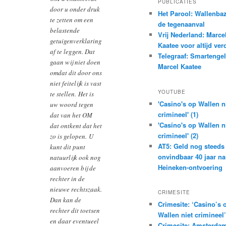
PUBLICATIES
door u onder druk
Het Parool: Wallenba
te zetten om een
de tegenaanval
belastende
Vrij Nederland: Marce
getuigenverklaring
Kaatee voor altijd ver
af te leggen. Dat
Telegraaf: Smartenge
gaan wij niet doen
Marcel Kaatee
omdat dit door ons
niet feitelijk is vast
YOUTUBE
te stellen. Het is
'Casino's op Wallen n
uw woord tegen
crimineel' (1)
dat van het OM
'Casino's op Wallen n
dat ontkent dat het
crimineel' (2)
zo is gelopen. U
AT5: Geld nog steeds
kunt dit punt
onvindbaar 40 jaar na
natuurlijk ook nog
Heineken-ontvoering
aanvoeren bij de
rechter in de
nieuwe rechtszaak.
CRIMESITE
Dan kan de
Crimesite: ‘Casino’s 
rechter dit toetsen
Wallen niet crimineel’
en daar eventueel
Crimesite: Amsterdam