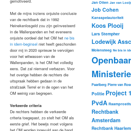
gemotiveerd.
Jan Otten
Jan van Looij
Job Cohen
Met de mijns inziens onjuiste conclusie
Kansspelautoriteit
van de rechtbank dat in 1992
Koos Plooij
Heinekenlosgeld zou zijn geïnvesteerd
in de Wallenpanden en het eveneens
Lars Stempher
onjuiste oordeel dat het OM het
ne bis
Lodewijk Ass
in idem-beginsel
niet heeft geschonden
door mij in 2020 opnieuw te vervolgen
Molensteeg
Ne bis in i
voor het witwassen van de
Openbaa
Wallenpanden, is het OM het volledig
eens. Dat zal niemand verbazen. Voor
Ministerie
het overige hebben de rechters die
uitspraak hebben gedaan in de
Paarlberg
Pierre van Ro
strafzaak Terrel er in de ogen van het
Project 
OM weinig van begrepen.
Politie
PvdA
Raamprostitu
Verkeerde criteria
Rechtbank
De rechters hebben de verkeerde
criteria toegepast, zo stelt het OM als
Amsterdam
eerste grief. Het bewijs moet volgens
Rechtbank Haarlem
het OM worden ingevuld aan de hand