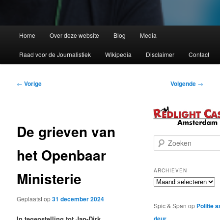
Home
Over deze website
Blog
Media
Raad voor de Journalistiek
Wikipedia
Disclaimer
Contact
Bericht
←
Vorige
Volgende
→
navigatie
De grieven van
Z
het Openbaar
o
e
k
ARCHIEVEN
Ministerie
e
Archieven
n
Geplaatst op
31 december 2024
Spic & Span
op
Politie 
deur
In tegenstelling tot Jan-Dirk