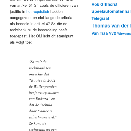
Rob Grifhorst
van artikel 51 Sr, zoals de officieren van
Speelautomatenhal
justitie in
het requisitoir
hadden
aangegeven, en niet langs de criteria
Telegraaf
als bedoeld in artikel 47 Sr. die de
Thomas van der B
rechtbank bij de beoordeling heeft
Van Traa
VVD
Witwass
toegepast. Het OM licht dit standpunt
als volgt toe:
‘Zo stelt de
rechtbank ten
onrechte dat
“Kaatee in 2002
de Wallenpanden
heeft overgenomen
van Endstra” en
dat de “schuld
door Kaatee is
geherfinancierd.”
Zo komt de
rechtbank tot een