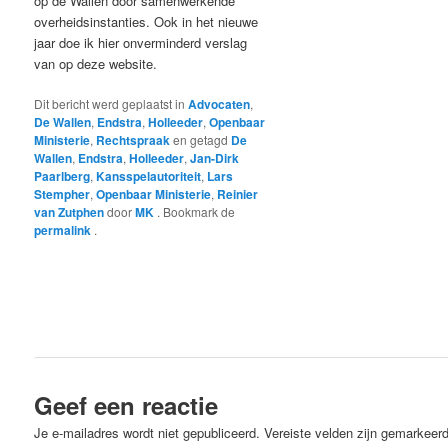
op de Wallen door samenwerkende
overheidsinstanties. Ook in het nieuwe
jaar doe ik hier onverminderd verslag
van op deze website.
Dit bericht werd geplaatst in
Advocaten
,
De Wallen
,
Endstra
,
Holleeder
,
Openbaar
Ministerie
,
Rechtspraak
en getagd
De
Wallen
,
Endstra
,
Holleeder
,
Jan-Dirk
Paarlberg
,
Kansspelautoriteit
,
Lars
Stempher
,
Openbaar Ministerie
,
Reinier
van Zutphen
door
MK
. Bookmark de
permalink
.
Geef een reactie
Je e-mailadres wordt niet gepubliceerd.
Vereiste velden zijn gemarkeer