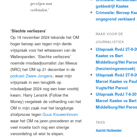
gevolgen aan
gokbedrijf Kaatee
verbinden.’
Crimesite: Beroep Ka
ongegrond verklaard
‘Slechte verliezers’
RAAD VOOR DE
Op 19 november 2024 tekende het OM
JOURNALISTIEK
hoger beroep aan tegen mijn derde
Uitspraak RvdJ 27-9-2
vrijspraak voor het witwassen van de
Kaatee vs Bart
Wallenpanden. ‘Slechte verliezers’
Middelburg/Het Paroo
noemde misdaadjournalist Jan Meeus
(herzieningsverzoek)
(NRC) het OM op 21 december in de
Uitspraak RvdJ 27-9-2
podcast Zware Jongens
, waar mijn
Marcel Kaatee vs Pau
vrijspraak in een terugblik op
Vugts/Het Parool
misdaadjaar 2024 nog een keer voorbij
Uitspraak RvdJ 7-6-20
kwam. Harry Lensink (Follow the
Marcel Kaatee vs Bart
Money) vergeleek de volharding van het
Middelburg/Het Paroo
OM in mijn zaak met het langdurige
strafproces tegen
Guus Kouwenhoven
waar het OM na jaren procederen er met
TAGS
veel moeite toch nog een stevige
Astrid Holleeder
veroordeling uit wist te slepen.