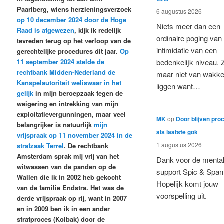
Paarlberg, wiens herzieningsverzoek
6 augustus 2026
op 10 december 2024 door de Hoge
Niets meer dan een
Raad is afgewezen
, kijk ik redelijk
ordinaire poging van
tevreden terug op het verloop van de
intimidatie van een
gerechtelijke procedures dit jaar.
Op
11 september 2024 stelde de
bedenkelijk niveau. 
rechtbank Midden-Nederland de
maar niet van wakke
Kanspelautoriteit weliswaar in het
liggen want…
gelijk
in mijn beroepzaak tegen de
weigering en intrekking van mijn
exploitatievergunningen, maar veel
MK
op
Door blijven pro
belangrijker is natuurlijk
mijn
als laatste gok
vrijspraak op 11 november 2024 in de
1 augustus 2026
strafzaak Terrel
. De rechtbank
Amsterdam sprak mij vrij van het
Dank voor de menta
witwassen van de panden op de
support Spic & Span
Wallen die ik in 2002 heb gekocht
Hopelijk komt jouw
van de familie Endstra. Het was de
voorspelling uit.
derde vrijspraak op rij, want in 2007
en in 2009 ben ik
in een ander
strafproces (Kolbak)
door de