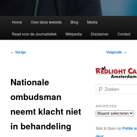
Home
Over deze website
Blog
Media
Raad voor de Journalistiek
Wikipedia
Disclaimer
Contact
Bericht
←
Vorige
Volgende
→
navigatie
Nationale
Z
ombudsman
o
e
k
ARCHIEVEN
neemt klacht niet
e
Archieven
n
in behandeling
Spic & Span
op
Politie 
deur