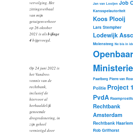
Job 
vervolging. Het
Jan van Looijen
zittingsverbaal
Kansspelautoriteit
van mijn
Koos Plooij
getuigenverhoor
Lars Stempher
op 26 oktober
Lodewijk Ass
2021 is als
bijlage
4
bijgevoegd.
Molensteeg
Ne bis in i
Openbaa
Ministerie
Op 24 juni 2022 is
het Vandros-
Paarlberg
Pierre van Ro
vonnis van de
Project 
rechtbank,
Politie
inclusief de
PvdA
Raamprostitu
hiervoor al
Rechtbank
herhaaldelijk
genoemde
Amsterdam
drogredenering, in
Rechtbank Haarlem
zijn geheel
Rob Grifhorst
vernietigd door