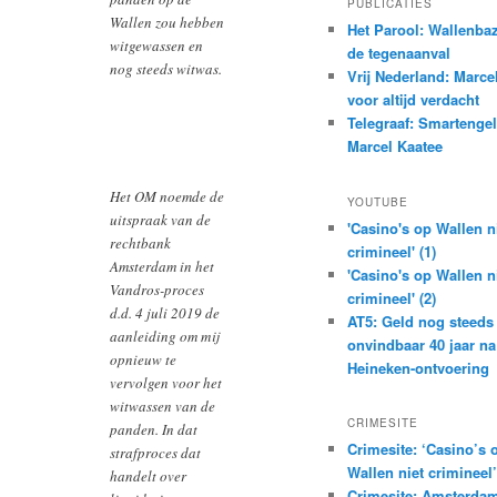
PUBLICATIES
Wallen zou hebben
Het Parool: Wallenba
witgewassen en
de tegenaanval
nog steeds witwas.
Vrij Nederland: Marce
voor altijd verdacht
Telegraaf: Smartenge
Marcel Kaatee
Het OM noemde de
YOUTUBE
uitspraak van de
'Casino's op Wallen n
rechtbank
crimineel' (1)
Amsterdam in het
'Casino's op Wallen n
Vandros-proces
crimineel' (2)
d.d. 4 juli 2019 de
AT5: Geld nog steeds
aanleiding om mij
onvindbaar 40 jaar na
opnieuw te
Heineken-ontvoering
vervolgen voor het
witwassen van de
CRIMESITE
panden. In dat
Crimesite: ‘Casino’s 
strafproces dat
Wallen niet crimineel’
handelt over
Crimesite: Amsterdam