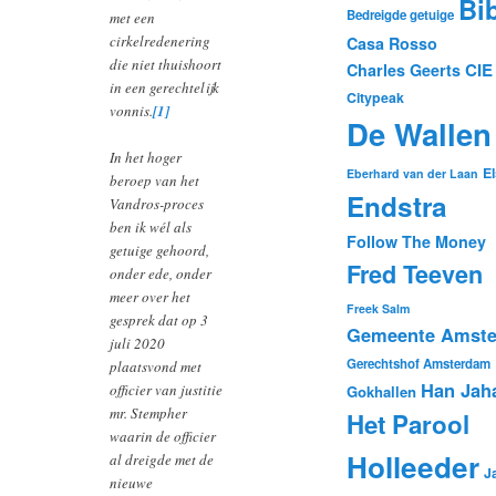
Bi
Bedreigde getuige
met een
cirkelredenering
Casa Rosso
die niet thuishoort
CIE
Charles Geerts
in een gerechtelijk
Citypeak
vonnis.
[1]
De Wallen
In het hoger
El
Eberhard van der Laan
beroep van het
Endstra
Vandros-proces
ben ik wél als
Follow The Money
getuige gehoord,
Fred Teeven
onder ede, onder
meer over het
Freek Salm
gesprek dat op 3
Gemeente Amst
juli 2020
Gerechtshof Amsterdam
plaatsvond met
Han Jah
officier van justitie
Gokhallen
mr. Stempher
Het Parool
waarin de officier
Holleeder
al dreigde met de
J
nieuwe