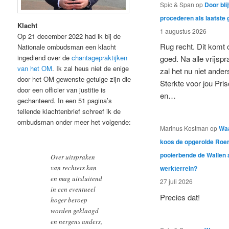
Spic & Span
op
Door bli
procederen als laatste 
Klacht
1 augustus 2026
Op 21 december 2022 had ik bij de
Rug recht. Dit komt 
Nationale ombudsman een klacht
ingediend over de
chantagepraktijken
goed. Na alle vrijsp
van het OM
. Ik zal heus niet de enige
zal het nu niet anders
door het OM gewenste getuige zijn die
Sterkte voor jou Prisc
door een officier van justitie is
en…
gechanteerd. In een 51 pagina’s
tellende klachtenbrief schreef ik de
ombudsman onder meer het volgende:
Marinus Kostman
op
Wa
koos de opgerolde Ro
pooierbende de Wallen 
Over uitspraken
van rechters kan
werkterrein?
en mag uitsluitend
27 juli 2026
in een eventueel
Precies dat!
hoger beroep
worden geklaagd
en nergens anders,