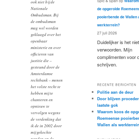
Spic & Span
op
Waarom
ook niet bij de
Nationale
de opgerolde Roemeen
Ombudsman. Bij
pooierbende de Wallen 
de ombudsman
werkterrein?
mag wel worden
27 juli 2026
geklaagd over het
openbaar
Duidelijker is het niet
ministerie en over
verwoorden. Mijn
officieren van
complimenten voor d
justitie die –
schrijven.
gesteund door de
Amsterdamse
rechtbank – menen
RECENTE BERICHTEN
het volste recht te
Politie aan de deur
hebben mij te
Door blijven proceder
chanteren en
laatste gok
opnieuw te
Waarom koos de opg
vervolgen wegens
Roemeense pooierbe
de verdenking dat
Wallen als werkterrei
ik de in 2002 door
mij gekochte
panden op de