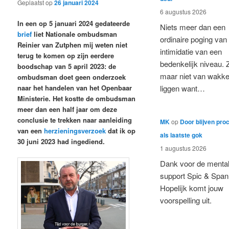
Geplaatst op
26 januari 2024
6 augustus 2026
In een op 5 januari 2024 gedateerde
Niets meer dan een
brief
liet Nationale ombudsman
ordinaire poging van
Reinier van Zutphen mij weten niet
intimidatie van een
terug te komen op zijn eerdere
bedenkelijk niveau. 
boodschap van 5 april 2023: de
maar niet van wakke
ombudsman doet geen onderzoek
naar het handelen van het Openbaar
liggen want…
Ministerie. Het kostte de ombudsman
meer dan een half jaar om deze
conclusie te trekken naar aanleiding
MK
op
Door blijven pro
van een
herzieningsverzoek
dat ik op
als laatste gok
30 juni 2023 had ingediend.
1 augustus 2026
Dank voor de menta
support Spic & Span
Hopelijk komt jouw
voorspelling uit.