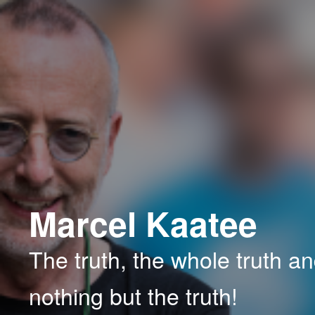
Spring
naar
de
primaire
inhoud
Marcel Kaatee
The truth, the whole truth a
nothing but the truth!