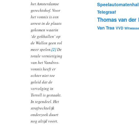
het Amsterdamse
Speelautomatenhal
gerechtshof. Voor
Telegraaf
het vonnis is een
Thomas van der B
arrest in de plaats
Van Traa
VVD
Witwass
gekomen waarin
‘de gokhallen’ op
de Wallen geen rol
meer spelen.
[2]
De
totale vernietiging
van het Vandros-
vonnis heeft er
echter niet toe
geleid dat de
vervolging in
Terrell is gestaakt.
In tegendeel. Het
strafrechtelijk
onderzoek duurt
nog altijd voort.