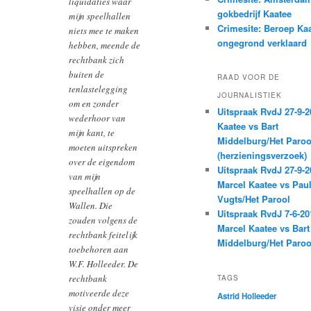
liquidaties waar
gokbedrijf Kaatee
mijn speelhallen
Crimesite: Beroep Ka
niets mee te maken
ongegrond verklaard
hebben, meende de
rechtbank zich
buiten de
RAAD VOOR DE
tenlastelegging
JOURNALISTIEK
om en zonder
Uitspraak RvdJ 27-9-2
wederhoor van
Kaatee vs Bart
mijn kant, te
Middelburg/Het Paroo
moeten uitspreken
(herzieningsverzoek)
over de eigendom
Uitspraak RvdJ 27-9-2
van mijn
Marcel Kaatee vs Pau
speelhallen op de
Vugts/Het Parool
Wallen. Die
Uitspraak RvdJ 7-6-20
zouden volgens de
Marcel Kaatee vs Bart
rechtbank feitelijk
Middelburg/Het Paroo
toebehoren aan
W.F. Holleeder. De
rechtbank
TAGS
motiveerde deze
Astrid Holleeder
visie onder meer