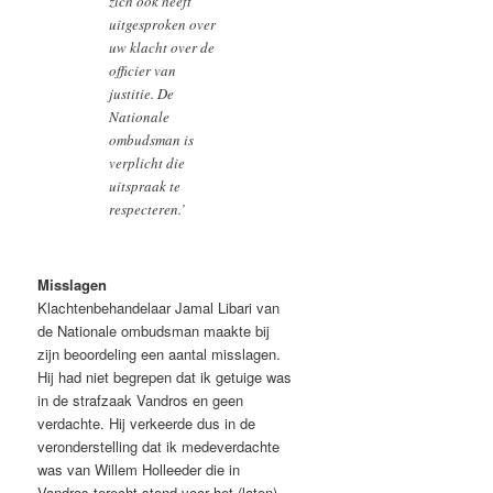
zich ook heeft
uitgesproken over
uw klacht over de
officier van
justitie. De
Nationale
ombudsman is
verplicht die
uitspraak te
respecteren.’
Misslagen
Klachtenbehandelaar Jamal Libari van
de Nationale ombudsman maakte bij
zijn beoordeling een aantal misslagen.
Hij had niet begrepen dat ik getuige was
in de strafzaak Vandros en geen
verdachte. Hij verkeerde dus in de
veronderstelling dat ik medeverdachte
was van Willem Holleeder die in
Vandros terecht stond voor het (laten)