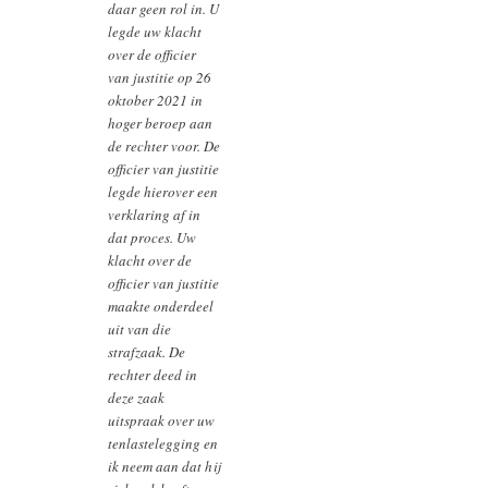
daar geen rol in. U
legde uw klacht
over de officier
van justitie op 26
oktober 2021 in
hoger beroep aan
de rechter voor. De
officier van justitie
legde hierover een
verklaring af in
dat proces. Uw
klacht over de
officier van justitie
maakte onderdeel
uit van die
strafzaak. De
rechter deed in
deze zaak
uitspraak over uw
tenlastelegging en
ik neem aan dat hij