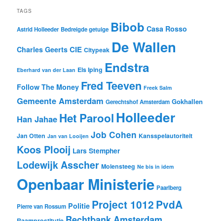
TAGS
Bibob
Casa Rosso
Astrid Holleeder
Bedreigde getuige
De Wallen
CIE
Charles Geerts
Citypeak
Endstra
Els Iping
Eberhard van der Laan
Fred Teeven
Follow The Money
Freek Salm
Gemeente Amsterdam
Gokhallen
Gerechtshof Amsterdam
Holleeder
Het Parool
Han Jahae
Job Cohen
Jan Otten
Kansspelautoriteit
Jan van Looijen
Koos Plooij
Lars Stempher
Lodewijk Asscher
Molensteeg
Ne bis in idem
Openbaar Ministerie
Paarlberg
Project 1012
PvdA
Politie
Pierre van Rossum
Rechtbank Amsterdam
Raamprostitutie