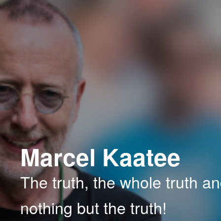
Spring
Spring
naar
naar
de
de
primaire
secundaire
inhoud
inhoud
Marcel Kaatee
The truth, the whole truth a
nothing but the truth!