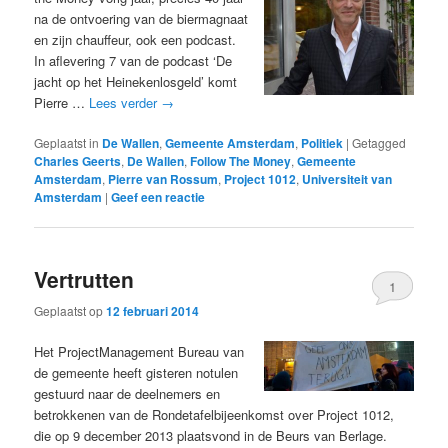
na de ontvoering van de biermagnaat
en zijn chauffeur, ook een podcast.
In aflevering 7 van de podcast ‘De
jacht op het Heinekenlosgeld’ komt
Pierre …
Lees verder
→
Geplaatst in
De Wallen
,
Gemeente Amsterdam
,
Politiek
|
Getagged
Charles Geerts
,
De Wallen
,
Follow The Money
,
Gemeente
Amsterdam
,
Pierre van Rossum
,
Project 1012
,
Universiteit van
Amsterdam
|
Geef een reactie
Vertrutten
1
Geplaatst op
12 februari 2014
Het ProjectManagement Bureau van
de gemeente heeft gisteren notulen
gestuurd naar de deelnemers en
betrokkenen van de Rondetafelbijeenkomst over Project 1012,
die op 9 december 2013 plaatsvond in de Beurs van Berlage.