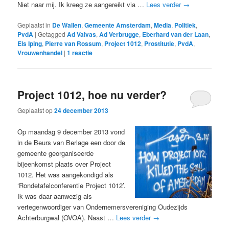
Niet naar mij. Ik kreeg ze aangereikt via …
Lees verder
→
Geplaatst in
De Wallen
,
Gemeente Amsterdam
,
Media
,
Politiek
,
PvdA
|
Getagged
Ad Valvas
,
Ad Verbrugge
,
Eberhard van der Laan
,
Els Iping
,
Pierre van Rossum
,
Project 1012
,
Prostitutie
,
PvdA
,
Vrouwenhandel
|
1
reactie
Project 1012, hoe nu verder?
Geplaatst op
24 december 2013
Op maandag 9 december 2013 vond
in de Beurs van Berlage een door de
gemeente georganiseerde
bijeenkomst plaats over Project
1012. Het was aangekondigd als
‘Rondetafelconferentie Project 1012’.
Ik was daar aanwezig als
vertegenwoordiger van Ondernemersvereniging Oudezijds
Achterburgwal (OVOA). Naast …
Lees verder
→