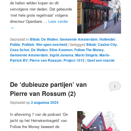
de hallen wilden kopen en dit
vervolgens niet deden. Dat gebeurde
‘met hele grote regelmaat’ volgens
directeur Openbare …
Lees verder
→
Geplaatst in
Bibob
,
De Wallen
,
Gemeente Amsterdam
,
Holleeder
,
Politie
,
Politiek
,
Wet open overheid
|
Getagged
Bibob
,
Casino City
,
Cees Schot
,
De Wallen
,
Eline Koomen
,
Follow The Money
,
Gemeente Amsterdam
,
Ingrid Jansma
,
Mario Singels
,
Mario-
Patrick BV
,
Pierre van Rossum
,
Project 1012
|
Geef een reactie
De ‘dubieuze partijen’ van
1
Pierre van Rossum (2)
Geplaatst op
2 augustus 2024
In aflevering 7 van de podcast ‘De
jacht op het Heinekenlosgeld’ van
Follow the Money beweert de