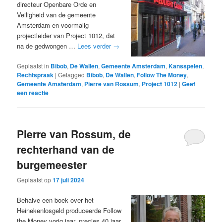
directeur Openbare Orde en
Veiligheid van de gemeente
Amsterdam en voormalig
projectleider van Project 1012, dat
na de gedwongen …
Lees verder
→
Geplaatst in
Bibob
,
De Wallen
,
Gemeente Amsterdam
,
Kansspelen
,
Rechtspraak
|
Getagged
Bibob
,
De Wallen
,
Follow The Money
,
Gemeente Amsterdam
,
Pierre van Rossum
,
Project 1012
|
Geef
een reactie
Pierre van Rossum, de
rechterhand van de
burgemeester
Geplaatst op
17 juli 2024
Behalve een boek over het
Heinekenlosgeld produceerde Follow
the Money vorig jaar, precies 40 jaar