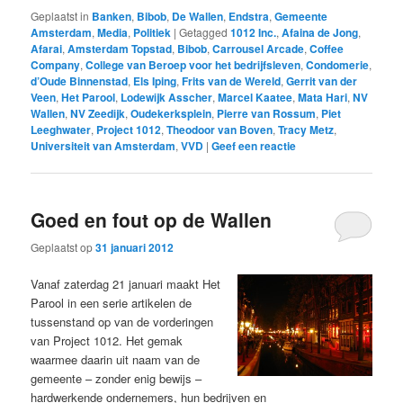
Geplaatst in
Banken
,
Bibob
,
De Wallen
,
Endstra
,
Gemeente
Amsterdam
,
Media
,
Politiek
|
Getagged
1012 Inc.
,
Afaina de Jong
,
Afarai
,
Amsterdam Topstad
,
Bibob
,
Carrousel Arcade
,
Coffee
Company
,
College van Beroep voor het bedrijfsleven
,
Condomerie
,
d’Oude Binnenstad
,
Els Iping
,
Frits van de Wereld
,
Gerrit van der
Veen
,
Het Parool
,
Lodewijk Asscher
,
Marcel Kaatee
,
Mata Hari
,
NV
Wallen
,
NV Zeedijk
,
Oudekerksplein
,
Pierre van Rossum
,
Piet
Leeghwater
,
Project 1012
,
Theodoor van Boven
,
Tracy Metz
,
Universiteit van Amsterdam
,
VVD
|
Geef een reactie
Goed en fout op de Wallen
Geplaatst op
31 januari 2012
Vanaf zaterdag 21 januari maakt Het
Parool in een serie artikelen de
tussenstand op van de vorderingen
van Project 1012. Het gemak
waarmee daarin uit naam van de
gemeente – zonder enig bewijs –
hardwerkende ondernemers, hun bedrijven en