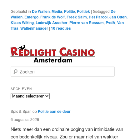
Geplaatst in
De Wallen
,
Media
,
Politie
,
Politiek
|
Getagged
De
Wallen
,
Emergo
,
Frank de Wolf
,
Freek Salm
,
Het Parool
,
Jan Otten
,
Klaas Wilting
,
Lodewijk Asscher
,
Pierre van Rossum
,
PvdA
,
Van
Traa
,
Wallenmanager
|
10
reacties
Z
o
e
k
ARCHIEVEN
e
Archieven
n
Spic & Span
op
Politie aan de deur
6 augustus 2026
Niets meer dan een ordinaire poging van intimidatie van
een bedenkelijk niveau. Zou er maar niet van wakker