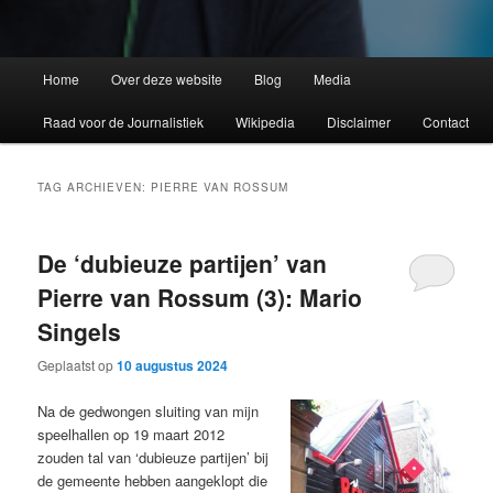
Home
Over deze website
Blog
Media
Raad voor de Journalistiek
Wikipedia
Disclaimer
Contact
TAG ARCHIEVEN:
PIERRE VAN ROSSUM
De ‘dubieuze partijen’ van
Pierre van Rossum (3): Mario
Singels
Geplaatst op
10 augustus 2024
Na de gedwongen sluiting van mijn
speelhallen op 19 maart 2012
zouden tal van ‘dubieuze partijen’ bij
de gemeente hebben aangeklopt die