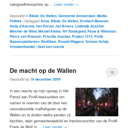
vastgoedtransacties op …
Lees verder
→
Geplaatst in
Bibob
,
De Wallen
,
Gemeente Amsterdam
,
Media
,
Politiek
|
Getagged
Anna
,
Bibob
,
De Wallen
,
Erotisch Museum
,
Hedy d'Ancona
,
Het Parool
,
Jan Broers
,
Lodewijk Asscher
,
Melcher de Wind
,
Michiel Kleiss
,
NV Stadsgoed
,
Pauw & Witteman
,
Pierre van Rossum
,
Priscilla Jourdan
,
Project 1012
,
PvdA
,
Raamexploitanten
,
RedGlam
,
Ronald Wiggers
,
Schone Schijn
,
Vrouwenhandel
|
Geef een reactie
De macht op de Wallen
10
Geplaatst op
16 december 2009
In een reactie op mijn oproep in Het
Parool aan PvdA-bestuurders om
namen te noemen van de door hen
veronderstelde maffiafiguren op de
Wallen en te duiden welke panden zij
bezitten, wijst gemeenteraadslid en fractievoorzitter van de PvdA
Frank de Wolf in …
Lees verder
→