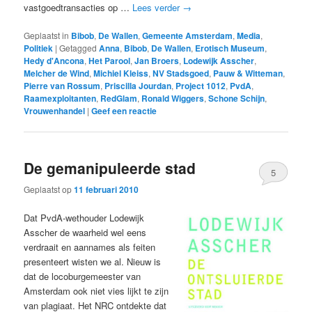
vastgoedtransacties op …
Lees verder
→
Geplaatst in
Bibob
,
De Wallen
,
Gemeente Amsterdam
,
Media
,
Politiek
|
Getagged
Anna
,
Bibob
,
De Wallen
,
Erotisch Museum
,
Hedy d'Ancona
,
Het Parool
,
Jan Broers
,
Lodewijk Asscher
,
Melcher de Wind
,
Michiel Kleiss
,
NV Stadsgoed
,
Pauw & Witteman
,
Pierre van Rossum
,
Priscilla Jourdan
,
Project 1012
,
PvdA
,
Raamexploitanten
,
RedGlam
,
Ronald Wiggers
,
Schone Schijn
,
Vrouwenhandel
|
Geef een reactie
De gemanipuleerde stad
5
Geplaatst op
11 februari 2010
Dat PvdA-wethouder Lodewijk
Asscher de waarheid wel eens
verdraait en aannames als feiten
presenteert wisten we al. Nieuw is
dat de locoburgemeester van
Amsterdam ook niet vies lijkt te zijn
van plagiaat. Het NRC ontdekte dat