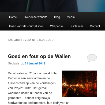
Home
Over deze website
Blog
Media
Raad voor de Journalistiek
Wikipedia
Disclaimer
Contact
TAG ARCHIEVEN:
NV STADSGOED
Goed en fout op de Wallen
Geplaatst op
31 januari 2012
Vanaf zaterdag 21 januari maakt Het
Parool in een serie artikelen de
tussenstand op van de vorderingen
van Project 1012. Het gemak
waarmee daarin uit naam van de
gemeente – zonder enig bewijs –
hardwerkende ondernemers, hun bedrijven en