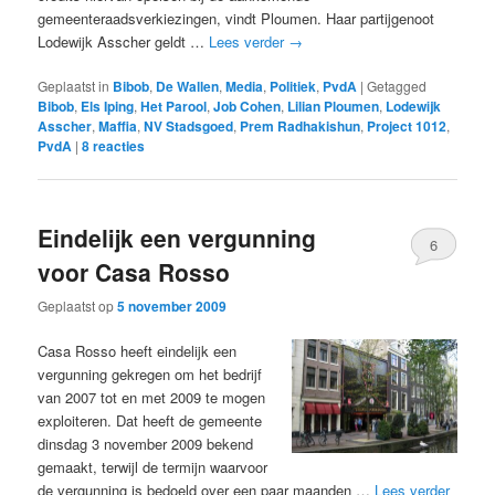
gemeenteraadsverkiezingen, vindt Ploumen. Haar partijgenoot
Lodewijk Asscher geldt …
Lees verder
→
Geplaatst in
Bibob
,
De Wallen
,
Media
,
Politiek
,
PvdA
|
Getagged
Bibob
,
Els Iping
,
Het Parool
,
Job Cohen
,
Lilian Ploumen
,
Lodewijk
Asscher
,
Maffia
,
NV Stadsgoed
,
Prem Radhakishun
,
Project 1012
,
PvdA
|
8
reacties
Eindelijk een vergunning
6
voor Casa Rosso
Geplaatst op
5 november 2009
Casa Rosso heeft eindelijk een
vergunning gekregen om het bedrijf
van 2007 tot en met 2009 te mogen
exploiteren. Dat heeft de gemeente
dinsdag 3 november 2009 bekend
gemaakt, terwijl de termijn waarvoor
de vergunning is bedoeld over een paar maanden …
Lees verder