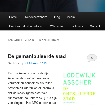
Home
Over deze website
Blog
Media
Raad voor de Journalistiek
Wikipedia
Disclaimer
Contact
TAG ARCHIEVEN:
NIEUW AMSTERDAM
De gemanipuleerde stad
5
Geplaatst op
11 februari 2010
Dat PvdA-wethouder Lodewijk
Asscher de waarheid wel eens
verdraait en aannames als feiten
presenteert wisten we al. Nieuw is
dat de locoburgemeester van
Amsterdam ook niet vies lijkt te zijn
van plagiaat. Het NRC ontdekte dat