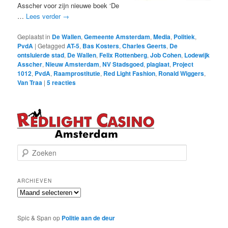
Asscher voor zijn nieuwe boek ‘De
…
Lees verder
→
Geplaatst in
De Wallen
,
Gemeente Amsterdam
,
Media
,
Politiek
,
PvdA
|
Getagged
AT-5
,
Bas Kosters
,
Charles Geerts
,
De
ontsluierde stad
,
De Wallen
,
Felix Rottenberg
,
Job Cohen
,
Lodewijk
Asscher
,
Nieuw Amsterdam
,
NV Stadsgoed
,
plagiaat
,
Project
1012
,
PvdA
,
Raamprostitutie
,
Red Light Fashion
,
Ronald Wiggers
,
Van Traa
|
5
reacties
Z
o
e
k
ARCHIEVEN
e
Archieven
n
Spic & Span
op
Politie aan de deur