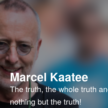
Spring
Spring
naar
naar
de
de
primaire
secundaire
inhoud
inhoud
Marcel Kaatee
The truth, the whole truth a
nothing but the truth!