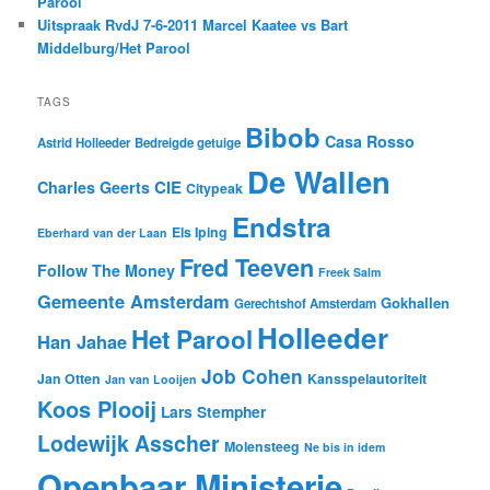
Parool
Uitspraak RvdJ 7-6-2011 Marcel Kaatee vs Bart
Middelburg/Het Parool
TAGS
Bibob
Casa Rosso
Astrid Holleeder
Bedreigde getuige
De Wallen
CIE
Charles Geerts
Citypeak
Endstra
Els Iping
Eberhard van der Laan
Fred Teeven
Follow The Money
Freek Salm
Gemeente Amsterdam
Gokhallen
Gerechtshof Amsterdam
Holleeder
Het Parool
Han Jahae
Job Cohen
Jan Otten
Kansspelautoriteit
Jan van Looijen
Koos Plooij
Lars Stempher
Lodewijk Asscher
Molensteeg
Ne bis in idem
Openbaar Ministerie