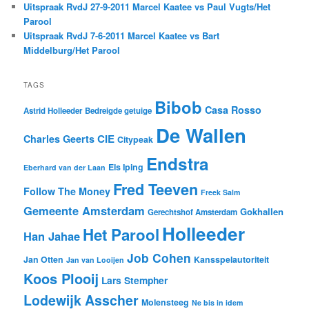
Uitspraak RvdJ 27-9-2011 Marcel Kaatee vs Paul Vugts/Het
Parool
Uitspraak RvdJ 7-6-2011 Marcel Kaatee vs Bart
Middelburg/Het Parool
TAGS
Bibob
Casa Rosso
Astrid Holleeder
Bedreigde getuige
De Wallen
CIE
Charles Geerts
Citypeak
Endstra
Els Iping
Eberhard van der Laan
Fred Teeven
Follow The Money
Freek Salm
Gemeente Amsterdam
Gokhallen
Gerechtshof Amsterdam
Holleeder
Het Parool
Han Jahae
Job Cohen
Jan Otten
Kansspelautoriteit
Jan van Looijen
Koos Plooij
Lars Stempher
Lodewijk Asscher
Molensteeg
Ne bis in idem