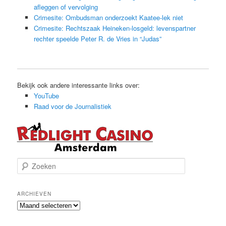
afleggen of vervolging
Crimesite: Ombudsman onderzoekt Kaatee-lek niet
Crimesite: Rechtszaak Heineken-losgeld: levenspartner
rechter speelde Peter R. de Vries in “Judas”
Bekijk ook andere interessante links over:
YouTube
Raad voor de Journalistiek
Z
o
e
k
ARCHIEVEN
e
Archieven
n