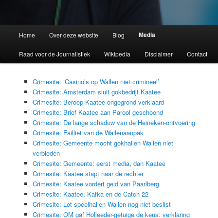
Media
Home
Over deze website
Blog
Raad voor de Journalistiek
Wikipedia
Disclaimer
Contact
Crimesite: ‘Casino’s op Wallen niet crimineel’
Crimesite: Amsterdam sluit gokbedrijf Kaatee
Crimesite: Beroep Kaatee ongegrond verklaard
Crimesite: Brief Kaatee aan Parool geschoond
Crimesite: De lange schaduw van de Heineken-ontvoering
Crimesite: Failliet van de Wallenaanpak
Crimesite: Gemeente mocht gokhallen Wallen niet
verbieden
Crimesite: Gemeente: eerst media, dan Kaatee
Crimesite: Kaatee stapt naar de rechter
Crimesite: Kaatee vordert geld van Paarlberg
Crimesite: Kaatee, Kafka en de Catch 22
Crimesite: Lot speelhallen Wallen nog niet beslist
Crimesite: OM gaf Holleeder-getuige de keus: verklaring