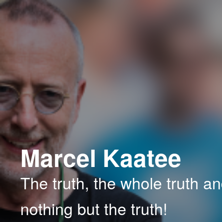
Spring
naar
de
primaire
inhoud
Marcel Kaatee
The truth, the whole truth a
nothing but the truth!