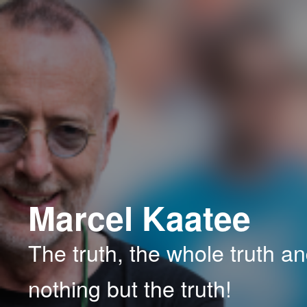
Spring
Spring
naar
naar
de
de
primaire
secundaire
inhoud
inhoud
Marcel Kaatee
The truth, the whole truth a
nothing but the truth!