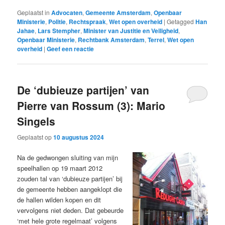
Geplaatst in
Advocaten
,
Gemeente Amsterdam
,
Openbaar
Ministerie
,
Politie
,
Rechtspraak
,
Wet open overheid
|
Getagged
Han
Jahae
,
Lars Stempher
,
Minister van Justitie en Veiligheid
,
Openbaar Ministerie
,
Rechtbank Amsterdam
,
Terrel
,
Wet open
overheid
|
Geef een reactie
De ‘dubieuze partijen’ van
Pierre van Rossum (3): Mario
Singels
Geplaatst op
10 augustus 2024
Na de gedwongen sluiting van mijn
speelhallen op 19 maart 2012
zouden tal van ‘dubieuze partijen’ bij
de gemeente hebben aangeklopt die
de hallen wilden kopen en dit
vervolgens niet deden. Dat gebeurde
‘met hele grote regelmaat’ volgens