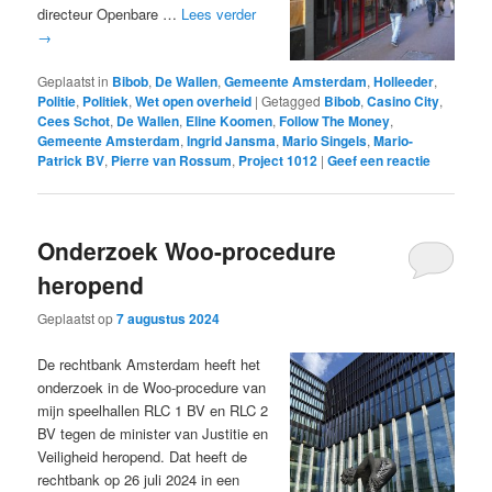
directeur Openbare …
Lees verder
→
Geplaatst in
Bibob
,
De Wallen
,
Gemeente Amsterdam
,
Holleeder
,
Politie
,
Politiek
,
Wet open overheid
|
Getagged
Bibob
,
Casino City
,
Cees Schot
,
De Wallen
,
Eline Koomen
,
Follow The Money
,
Gemeente Amsterdam
,
Ingrid Jansma
,
Mario Singels
,
Mario-
Patrick BV
,
Pierre van Rossum
,
Project 1012
|
Geef een reactie
Onderzoek Woo-procedure
heropend
Geplaatst op
7 augustus 2024
De rechtbank Amsterdam heeft het
onderzoek in de Woo-procedure van
mijn speelhallen RLC 1 BV en RLC 2
BV tegen de minister van Justitie en
Veiligheid heropend. Dat heeft de
rechtbank op 26 juli 2024 in een