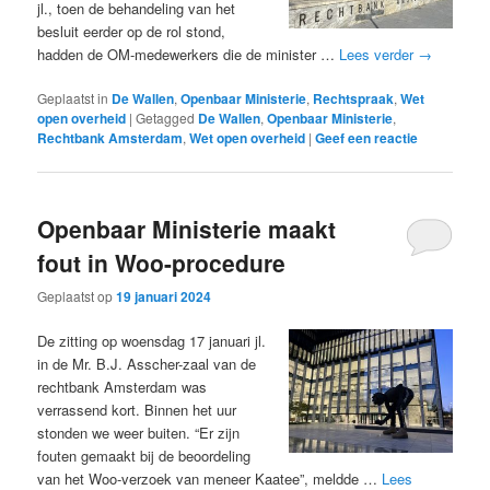
jl., toen de behandeling van het
besluit eerder op de rol stond,
hadden de OM-medewerkers die de minister …
Lees verder
→
Geplaatst in
De Wallen
,
Openbaar Ministerie
,
Rechtspraak
,
Wet
open overheid
|
Getagged
De Wallen
,
Openbaar Ministerie
,
Rechtbank Amsterdam
,
Wet open overheid
|
Geef een reactie
Openbaar Ministerie maakt
fout in Woo-procedure
Geplaatst op
19 januari 2024
De zitting op woensdag 17 januari jl.
in de Mr. B.J. Asscher-zaal van de
rechtbank Amsterdam was
verrassend kort. Binnen het uur
stonden we weer buiten. “Er zijn
fouten gemaakt bij de beoordeling
van het Woo-verzoek van meneer Kaatee”, meldde …
Lees