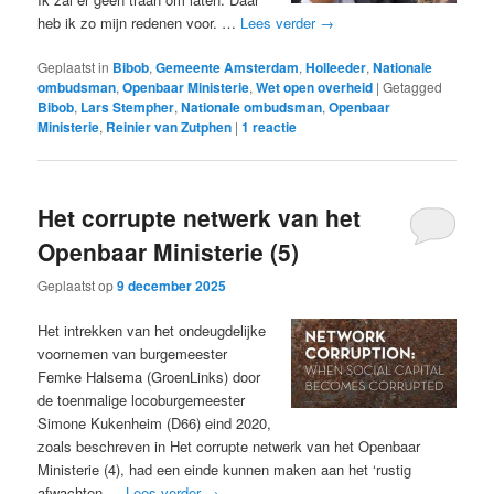
heb ik zo mijn redenen voor. …
Lees verder
→
Geplaatst in
Bibob
,
Gemeente Amsterdam
,
Holleeder
,
Nationale
ombudsman
,
Openbaar Ministerie
,
Wet open overheid
|
Getagged
Bibob
,
Lars Stempher
,
Nationale ombudsman
,
Openbaar
Ministerie
,
Reinier van Zutphen
|
1
reactie
Het corrupte netwerk van het
Openbaar Ministerie (5)
Geplaatst op
9 december 2025
Het intrekken van het ondeugdelijke
voornemen van burgemeester
Femke Halsema (GroenLinks) door
de toenmalige locoburgemeester
Simone Kukenheim (D66) eind 2020,
zoals beschreven in Het corrupte netwerk van het Openbaar
Ministerie (4), had een einde kunnen maken aan het ‘rustig
afwachten …
Lees verder
→