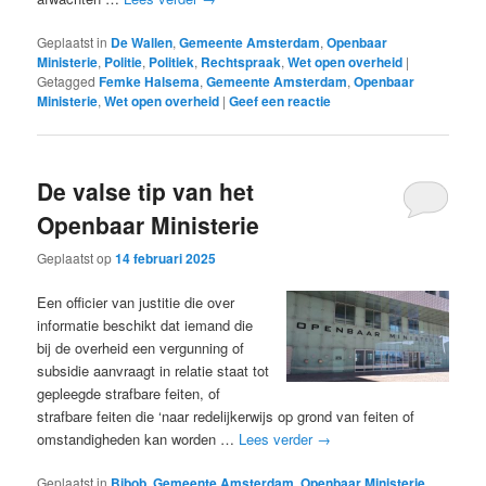
Geplaatst in
De Wallen
,
Gemeente Amsterdam
,
Openbaar
Ministerie
,
Politie
,
Politiek
,
Rechtspraak
,
Wet open overheid
|
Getagged
Femke Halsema
,
Gemeente Amsterdam
,
Openbaar
Ministerie
,
Wet open overheid
|
Geef een reactie
De valse tip van het
Openbaar Ministerie
Geplaatst op
14 februari 2025
Een officier van justitie die over
informatie beschikt dat iemand die
bij de overheid een vergunning of
subsidie aanvraagt in relatie staat tot
gepleegde strafbare feiten, of
strafbare feiten die ‘naar redelijkerwijs op grond van feiten of
omstandigheden kan worden …
Lees verder
→
Geplaatst in
Bibob
,
Gemeente Amsterdam
,
Openbaar Ministerie
,