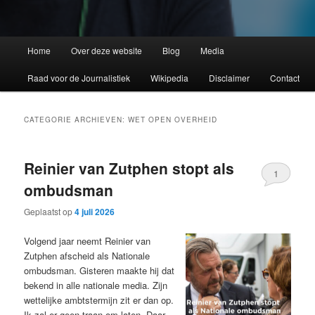
Home
Over deze website
Blog
Media
Raad voor de Journalistiek
Wikipedia
Disclaimer
Contact
CATEGORIE ARCHIEVEN:
WET OPEN OVERHEID
Reinier van Zutphen stopt als
1
ombudsman
Geplaatst op
4 juli 2026
Volgend jaar neemt Reinier van
Zutphen afscheid als Nationale
ombudsman. Gisteren maakte hij dat
bekend in alle nationale media. Zijn
wettelijke ambtstermijn zit er dan op.
Ik zal er geen traan om laten. Daar