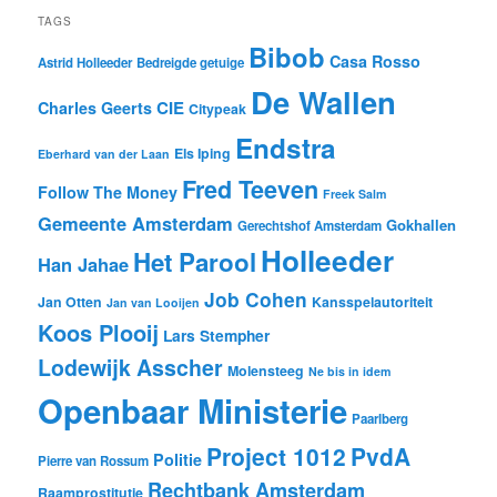
TAGS
Bibob
Casa Rosso
Astrid Holleeder
Bedreigde getuige
De Wallen
CIE
Charles Geerts
Citypeak
Endstra
Els Iping
Eberhard van der Laan
Fred Teeven
Follow The Money
Freek Salm
Gemeente Amsterdam
Gokhallen
Gerechtshof Amsterdam
Holleeder
Het Parool
Han Jahae
Job Cohen
Jan Otten
Kansspelautoriteit
Jan van Looijen
Koos Plooij
Lars Stempher
Lodewijk Asscher
Molensteeg
Ne bis in idem
Openbaar Ministerie
Paarlberg
Project 1012
PvdA
Politie
Pierre van Rossum
Rechtbank Amsterdam
Raamprostitutie