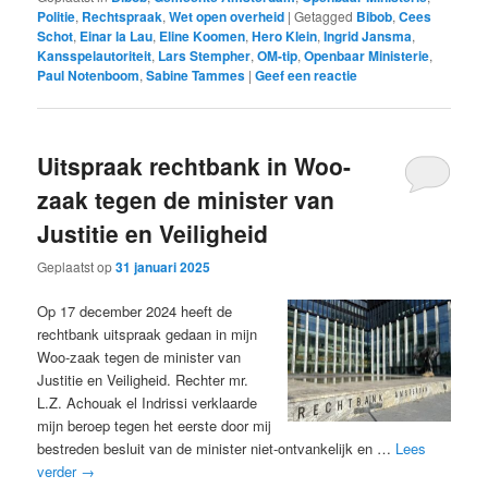
Politie
,
Rechtspraak
,
Wet open overheid
|
Getagged
Bibob
,
Cees
Schot
,
Einar la Lau
,
Eline Koomen
,
Hero Klein
,
Ingrid Jansma
,
Kansspelautoriteit
,
Lars Stempher
,
OM-tip
,
Openbaar Ministerie
,
Paul Notenboom
,
Sabine Tammes
|
Geef een reactie
Uitspraak rechtbank in Woo-
zaak tegen de minister van
Justitie en Veiligheid
Geplaatst op
31 januari 2025
Op 17 december 2024 heeft de
rechtbank uitspraak gedaan in mijn
Woo-zaak tegen de minister van
Justitie en Veiligheid. Rechter mr.
L.Z. Achouak el Indrissi verklaarde
mijn beroep tegen het eerste door mij
bestreden besluit van de minister niet-ontvankelijk en …
Lees
verder
→