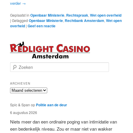
verder
→
Geplaatst in
Openbaar Ministerie
,
Rechtspraak
,
Wet open overheid
|
Getagged
Openbaar Ministerie
,
Rechtbank Amsterdam
,
Wet open
overheid
|
Geef een reactie
Z
o
e
k
ARCHIEVEN
e
Archieven
n
Spic & Span
op
Politie aan de deur
6 augustus 2026
Niets meer dan een ordinaire poging van intimidatie van
een bedenkelijk niveau. Zou er maar niet van wakker