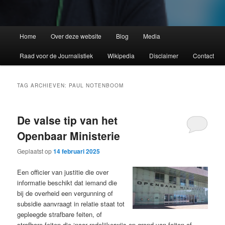
Home
Over deze website
Blog
Media
Raad voor de Journalistiek
Wikipedia
Disclaimer
Contact
TAG ARCHIEVEN:
PAUL NOTENBOOM
De valse tip van het
Openbaar Ministerie
Geplaatst op
14 februari 2025
Een officier van justitie die over
informatie beschikt dat iemand die
bij de overheid een vergunning of
subsidie aanvraagt in relatie staat tot
gepleegde strafbare feiten, of
strafbare feiten die ‘naar redelijkerwijs op grond van feiten of