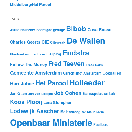
Middelburg/Het Parool
TAGS
Bibob
Casa Rosso
Astrid Holleeder
Bedreigde getuige
De Wallen
CIE
Charles Geerts
Citypeak
Endstra
Els Iping
Eberhard van der Laan
Fred Teeven
Follow The Money
Freek Salm
Gemeente Amsterdam
Gokhallen
Gerechtshof Amsterdam
Holleeder
Het Parool
Han Jahae
Job Cohen
Jan Otten
Kansspelautoriteit
Jan van Looijen
Koos Plooij
Lars Stempher
Lodewijk Asscher
Molensteeg
Ne bis in idem
Openbaar Ministerie
Paarlberg