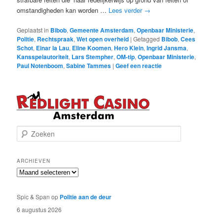
omstandigheden kan worden …
Lees verder
→
Geplaatst in
Bibob
,
Gemeente Amsterdam
,
Openbaar Ministerie
,
Politie
,
Rechtspraak
,
Wet open overheid
|
Getagged
Bibob
,
Cees
Schot
,
Einar la Lau
,
Eline Koomen
,
Hero Klein
,
Ingrid Jansma
,
Kansspelautoriteit
,
Lars Stempher
,
OM-tip
,
Openbaar Ministerie
,
Paul Notenboom
,
Sabine Tammes
|
Geef een reactie
Z
o
e
k
ARCHIEVEN
e
Archieven
n
Spic & Span
op
Politie aan de deur
6 augustus 2026