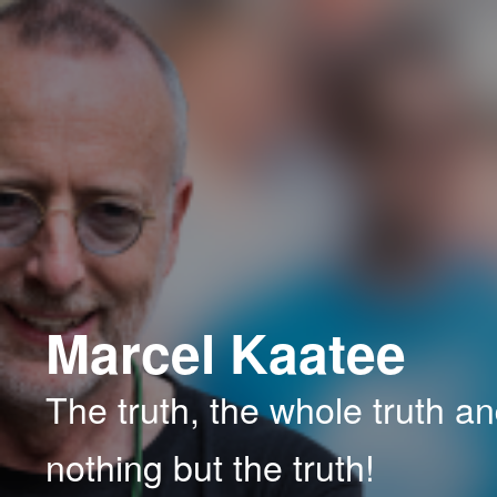
Spring
Spring
naar
naar
de
de
primaire
secundaire
inhoud
inhoud
Marcel Kaatee
The truth, the whole truth a
nothing but the truth!