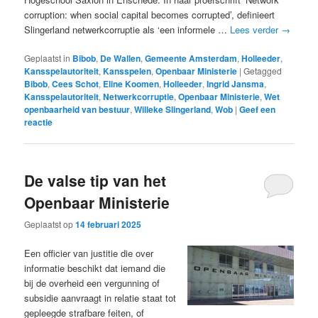
corruption: when social capital becomes corrupted’, definieert
Slingerland netwerkcorruptie als ‘een informele …
Lees verder
→
Geplaatst in
Bibob
,
De Wallen
,
Gemeente Amsterdam
,
Holleeder
,
Kansspelautoriteit
,
Kansspelen
,
Openbaar Ministerie
|
Getagged
Bibob
,
Cees Schot
,
Eline Koomen
,
Holleeder
,
Ingrid Jansma
,
Kansspelautoriteit
,
Netwerkcorruptie
,
Openbaar Ministerie
,
Wet
openbaarheid van bestuur
,
Willeke Slingerland
,
Wob
|
Geef een
reactie
De valse tip van het
Openbaar Ministerie
Geplaatst op
14 februari 2025
Een officier van justitie die over
informatie beschikt dat iemand die
bij de overheid een vergunning of
subsidie aanvraagt in relatie staat tot
gepleegde strafbare feiten, of