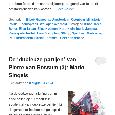
strafbare feiten die ‘naar redelijkerwijs op grond van feiten of
omstandigheden kan worden …
Lees verder
→
Geplaatst in
Bibob
,
Gemeente Amsterdam
,
Openbaar Ministerie
,
Politie
,
Rechtspraak
,
Wet open overheid
|
Getagged
Bibob
,
Cees
Schot
,
Einar la Lau
,
Eline Koomen
,
Hero Klein
,
Ingrid Jansma
,
Kansspelautoriteit
,
Lars Stempher
,
OM-tip
,
Openbaar Ministerie
,
Paul Notenboom
,
Sabine Tammes
|
Geef een reactie
De ‘dubieuze partijen’ van
Pierre van Rossum (3): Mario
Singels
Geplaatst op
10 augustus 2024
Na de gedwongen sluiting van mijn
speelhallen op 19 maart 2012
zouden tal van ‘dubieuze partijen’ bij
de gemeente hebben aangeklopt die
de hallen wilden kopen en dit