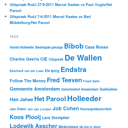
Uitspraak RvdJ 27-9-2011 Marcel Kaatee vs Paul Vugts/Het
Parool
Uitspraak RvdJ 7-6-2011 Marcel Kaatee vs Bart
Middelburg/Het Parool
TAGS
Bibob
Casa Rosso
Astrid Holleeder
Bedreigde getuige
De Wallen
CIE
Charles Geerts
Citypeak
Endstra
Els Iping
Eberhard van der Laan
Fred Teeven
Follow The Money
Freek Salm
Gemeente Amsterdam
Gokhallen
Gerechtshof Amsterdam
Holleeder
Het Parool
Han Jahae
Job Cohen
Jan Otten
Kansspelautoriteit
Jan van Looijen
Koos Plooij
Lars Stempher
Lodewijk Asscher
Molensteeg
Ne bis in idem