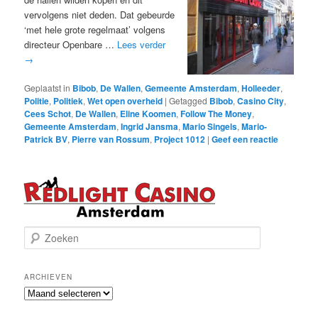
vervolgens niet deden. Dat gebeurde
‘met hele grote regelmaat’ volgens
directeur Openbare …
Lees verder
→
Geplaatst in
Bibob
,
De Wallen
,
Gemeente Amsterdam
,
Holleeder
,
Politie
,
Politiek
,
Wet open overheid
|
Getagged
Bibob
,
Casino City
,
Cees Schot
,
De Wallen
,
Eline Koomen
,
Follow The Money
,
Gemeente Amsterdam
,
Ingrid Jansma
,
Mario Singels
,
Mario-
Patrick BV
,
Pierre van Rossum
,
Project 1012
|
Geef een reactie
Z
o
e
k
ARCHIEVEN
e
Archieven
n