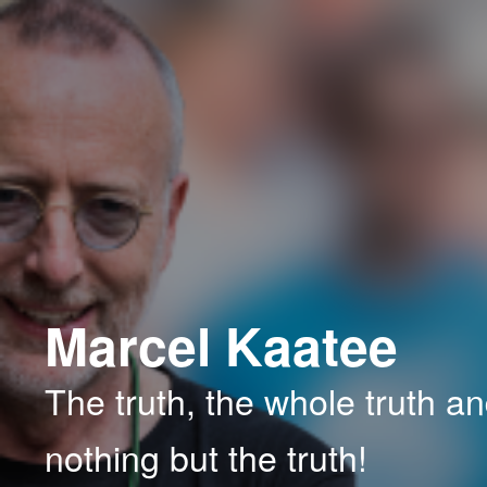
Spring
Spring
naar
naar
de
de
primaire
secundaire
inhoud
inhoud
Marcel Kaatee
The truth, the whole truth a
nothing but the truth!