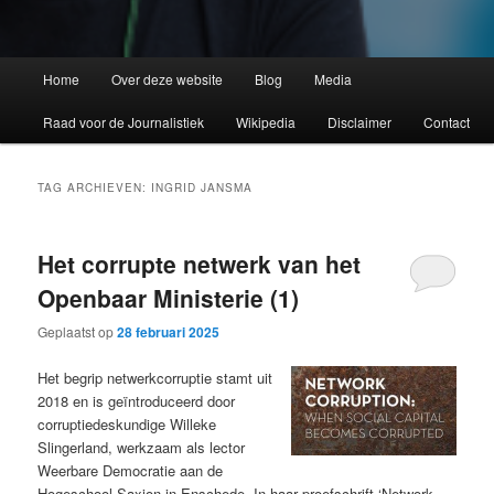
Home
Over deze website
Blog
Media
Raad voor de Journalistiek
Wikipedia
Disclaimer
Contact
TAG ARCHIEVEN:
INGRID JANSMA
Het corrupte netwerk van het
Openbaar Ministerie (1)
Geplaatst op
28 februari 2025
Het begrip netwerkcorruptie stamt uit
2018 en is geïntroduceerd door
corruptiedeskundige Willeke
Slingerland, werkzaam als lector
Weerbare Democratie aan de
Hogeschool Saxion in Enschede. In haar proefschrift ‘Network