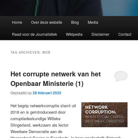
Home
Over deze website
Blog
Media
Raad voor de Journalistiek
Wikipedia
Disclaimer
Contact
TAG ARCHIEVEN:
WOB
Het corrupte netwerk van het
Openbaar Ministerie (1)
Geplaatst op
28 februari 2025
Het begrip netwerkcorruptie stamt uit
2018 en is geïntroduceerd door
corruptiedeskundige Willeke
Slingerland, werkzaam als lector
Weerbare Democratie aan de
Hogeschool Saxion in Enschede. In haar proefschrift ‘Network