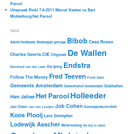
Parool
Uitspraak RvdJ 7-6-2011 Marcel Kaatee vs Bart
Middelburg/Het Parool
TAGS
Bibob
Casa Rosso
Astrid Holleeder
Bedreigde getuige
De Wallen
CIE
Charles Geerts
Citypeak
Endstra
Els Iping
Eberhard van der Laan
Fred Teeven
Follow The Money
Freek Salm
Gemeente Amsterdam
Gokhallen
Gerechtshof Amsterdam
Holleeder
Het Parool
Han Jahae
Job Cohen
Jan Otten
Kansspelautoriteit
Jan van Looijen
Koos Plooij
Lars Stempher
Lodewijk Asscher
Molensteeg
Ne bis in idem