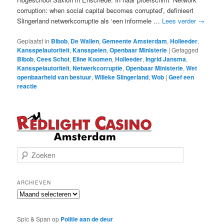
corruption: when social capital becomes corrupted’, definieert
Slingerland netwerkcorruptie als ‘een informele …
Lees verder
→
Geplaatst in
Bibob
,
De Wallen
,
Gemeente Amsterdam
,
Holleeder
,
Kansspelautoriteit
,
Kansspelen
,
Openbaar Ministerie
|
Getagged
Bibob
,
Cees Schot
,
Eline Koomen
,
Holleeder
,
Ingrid Jansma
,
Kansspelautoriteit
,
Netwerkcorruptie
,
Openbaar Ministerie
,
Wet
openbaarheid van bestuur
,
Willeke Slingerland
,
Wob
|
Geef een
reactie
Z
o
e
k
ARCHIEVEN
e
Archieven
n
Spic & Span
op
Politie aan de deur