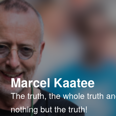
Spring
Spring
naar
naar
de
de
primaire
secundaire
inhoud
inhoud
Marcel Kaatee
The truth, the whole truth a
nothing but the truth!