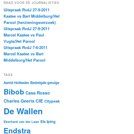
RAAD VOOR DE JOURNALISTIEK
Uitspraak RvdJ 27-9-2011
Kaatee vs Bart Middelburg/Het
Parool (herzieningsverzoek)
Uitspraak RvdJ 27-9-2011
Marcel Kaatee vs Paul
Vugts/Het Parool
Uitspraak RvdJ 7-6-2011
Marcel Kaatee vs Bart
Middelburg/Het Parool
TAGS
Astrid Holleeder
Bedreigde getuige
Bibob
Casa Rosso
CIE
Charles Geerts
Citypeak
De Wallen
Els Iping
Eberhard van der Laan
Endstra