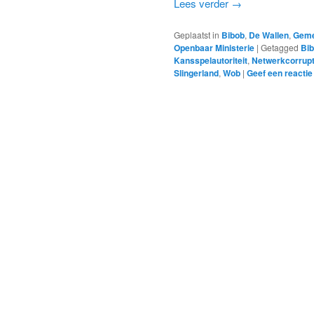
Lees verder
→
Geplaatst in
Bibob
,
De Wallen
,
Geme
Openbaar Ministerie
|
Getagged
Bi
Kansspelautoriteit
,
Netwerkcorrupt
Slingerland
,
Wob
|
Geef een reactie