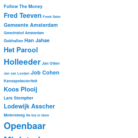
Follow The Money
Fred Teeven
Freek Salm
Gemeente Amsterdam
Gerechtshof Amsterdam
Han Jahae
Gokhallen
Het Parool
Holleeder
Jan Otten
Job Cohen
Jan van Looijen
Kansspelautoriteit
Koos Plooij
Lars Stempher
Lodewijk Asscher
Molensteeg
Ne bis in idem
Openbaar