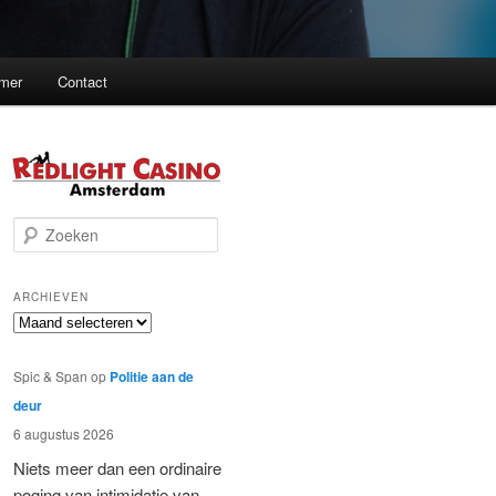
imer
Contact
Z
o
e
k
ARCHIEVEN
e
Archieven
n
Spic & Span
op
Politie aan de
deur
6 augustus 2026
Niets meer dan een ordinaire
poging van intimidatie van