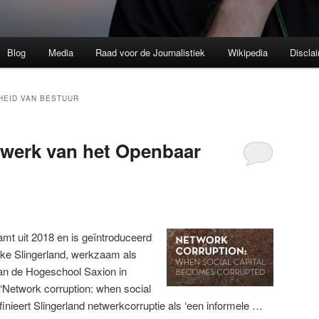
Blog
Media
Raad voor de Journalistiek
Wikipedia
Discla
EID VAN BESTUUR
twerk van het Openbaar
amt uit 2018 en is geïntroduceerd
eke Slingerland, werkzaam als
an de Hogeschool Saxion in
 ‘Network corruption: when social
finieert Slingerland netwerkcorruptie als ‘een informele …