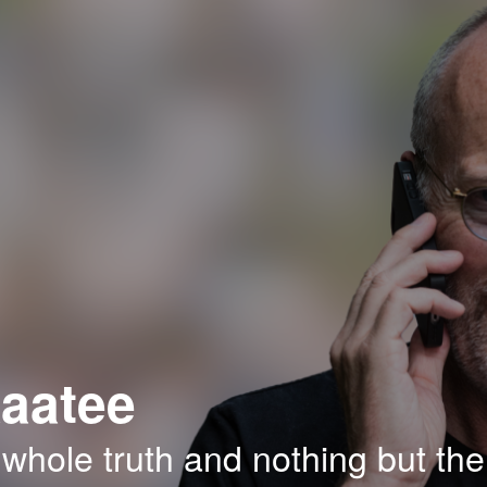
aatee
 whole truth and nothing but the 