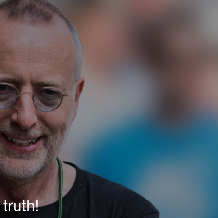
truth!