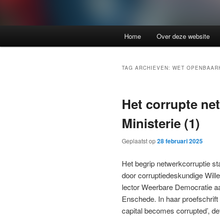
Home
Over deze website
TAG ARCHIEVEN:
WET OPENBAARH
Het corrupte ne
Ministerie (1)
Geplaatst op
28 februari 2025
Het begrip netwerkcorruptie st
door corruptiedeskundige Will
lector Weerbare Democratie a
Enschede. In haar proefschrift
capital becomes corrupted’, de