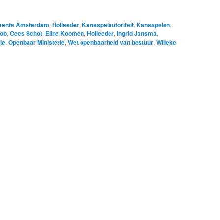
ente Amsterdam
,
Holleeder
,
Kansspelautoriteit
,
Kansspelen
,
bob
,
Cees Schot
,
Eline Koomen
,
Holleeder
,
Ingrid Jansma
,
ie
,
Openbaar Ministerie
,
Wet openbaarheid van bestuur
,
Willeke