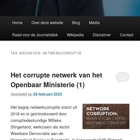
Home
Over deze website
Blog
Media
Raad voor de Journalistiek
Wikipedia
Disclaimer
Contact
TAG ARCHIEVEN:
NETWERKCORRUPTIE
Het corrupte netwerk van het
Openbaar Ministerie (1)
Geplaatst op
28 februari 2025
Het begrip netwerkcorruptie stamt uit
2018 en is geïntroduceerd door
corruptiedeskundige Willeke
Slingerland, werkzaam als lector
Weerbare Democratie aan de
Hogeschool Saxion in Enschede. In haar proefschrift ‘Network