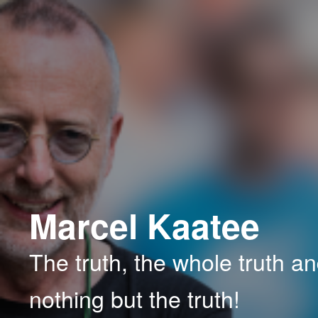
Spring
Spring
naar
naar
de
de
primaire
secundaire
inhoud
inhoud
Marcel Kaatee
The truth, the whole truth a
nothing but the truth!