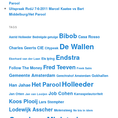
Parool
Uitspraak RvdJ 7-6-2011 Marcel Kaatee vs Bart
Middelburg/Het Parool
TAGS
Bibob
Casa Rosso
Astrid Holleeder
Bedreigde getuige
De Wallen
CIE
Charles Geerts
Citypeak
Endstra
Els Iping
Eberhard van der Laan
Fred Teeven
Follow The Money
Freek Salm
Gemeente Amsterdam
Gokhallen
Gerechtshof Amsterdam
Holleeder
Het Parool
Han Jahae
Job Cohen
Jan Otten
Kansspelautoriteit
Jan van Looijen
Koos Plooij
Lars Stempher
Lodewijk Asscher
Molensteeg
Ne bis in idem