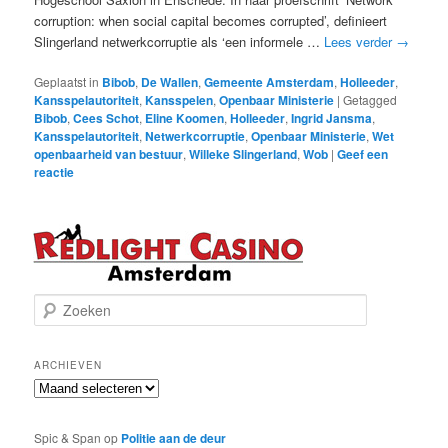
corruption: when social capital becomes corrupted’, definieert
Slingerland netwerkcorruptie als ‘een informele …
Lees verder
→
Geplaatst in
Bibob
,
De Wallen
,
Gemeente Amsterdam
,
Holleeder
,
Kansspelautoriteit
,
Kansspelen
,
Openbaar Ministerie
|
Getagged
Bibob
,
Cees Schot
,
Eline Koomen
,
Holleeder
,
Ingrid Jansma
,
Kansspelautoriteit
,
Netwerkcorruptie
,
Openbaar Ministerie
,
Wet
openbaarheid van bestuur
,
Willeke Slingerland
,
Wob
|
Geef een
reactie
Z
o
e
k
ARCHIEVEN
e
Archieven
n
Spic & Span
op
Politie aan de deur