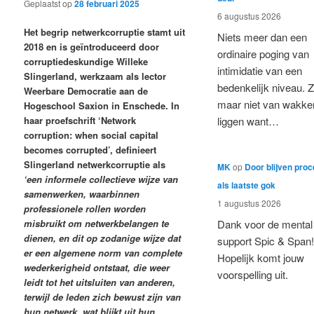
Geplaatst op
28 februari 2025
6 augustus 2026
Het begrip netwerkcorruptie stamt uit
Niets meer dan een
2018 en is geïntroduceerd door
ordinaire poging van
corruptiedeskundige Willeke
intimidatie van een
Slingerland, werkzaam als lector
bedenkelijk niveau. 
Weerbare Democratie aan de
maar niet van wakke
Hogeschool Saxion in Enschede. In
haar proefschrift ‘Network
liggen want…
corruption: when social capital
becomes corrupted’, definieert
Slingerland netwerkcorruptie als
MK
op
Door blijven pro
‘een informele collectieve wijze van
als laatste gok
samenwerken, waarbinnen
1 augustus 2026
professionele rollen worden
misbruikt om netwerkbelangen te
Dank voor de mental
dienen, en dit op zodanige wijze dat
support Spic & Span!
er een algemene norm van complete
Hopelijk komt jouw
wederkerigheid ontstaat, die weer
voorspelling uit.
leidt tot het uitsluiten van anderen,
terwijl de leden zich bewust zijn van
hun netwerk, wat blijkt uit hun