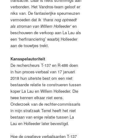
transactie. Daar is niets schimmigs aan
verbonden. Het Vandros-team geloof er
niks van. De fantasierijke speurneuzen
vermoeden dat ik
‘thans nog optreedt
als stroman van Willem Holleeder’
en
beschouwen de verkoop aan La Lau als
een ‘herfinanciering’ waarbij Holleeder
aan de touwtjes trekt.
Kansspelautoriteit
De rechercheurs T-137 en R-486 doen
in hun proces-verbaal van 17 januari
2018 hun uiterste best om een niet
bestaande relatie te construeren tussen
koper La Lau en Willem Holleeder. Die
twee kennen elkaar niet eens.
Onderzoek van de rechter-commissaris
in mijn strafzaak Terrel heeft het niet
bestaan van enige relatie tussen La
Lau en Holleeder later bevestigd.
Hoe de creatieve verbalisanten T-137