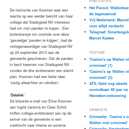
PUBLICATIES
Het Parool: Wallenbaz
De instructie van Koomen was een
de tegenaanval
reactie op een eerder bericht van haar
Vrij Nederland: Marcel
collega dat Stadsgoed NV interesse
voor altijd verdacht
had om mijn panden te kopen.
‘Een
Telegraaf: Smartengel
buitenkansje om controle over deze
Marcel Kaatee
“gevoelige” panden te krijgen’
, had de
vertegenwoordiger van Stadsgoed NV
op 24 september 2013 aan de
YOUTUBE
gemeente geschreven. Dat de panden
'Casino's op Wallen ni
in bezit kwamen van Stadsgoed NV
crimineel' (1)
vonden de drie ambtenaren een slecht
'Casino's op Wallen ni
plan. Koomen had een beter idee:
crimineel' (2)
‘rustig afwachten en uitroken’.
AT5: Geld nog steeds
onvindbaar 40 jaar na
‘
Datalek’
Heineken-ontvoering
De brisante e-mail van Eline Koomen
aan Ingrid Jansma en Cees Schot
CRIMESITE
troffen collega-ambtenaren aan op de
Crimesite: ‘Casino’s 
server van de gemeente in een
Wallen niet crimineel’
zoektocht naar interne en externe
Crimesite: Amsterdam 