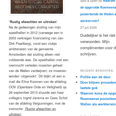
Spic & Span
op
Waarom 
de opgerolde Roemeen
pooierbende de Wallen a
werkterrein?
‘Rustig afwachten en uitroken’
Na de gedwongen sluiting van mijn
27 juli 2026
speelhallen in 2012 (vanwege een in
Duidelijker is het niet
2003 verkregen financiering van Jan-
verwoorden. Mijn
Dirk Paarlberg), vond een clubje
complimenten voor di
ambtenaren van de gemeente
schrijven.
Amsterdam dat sluiting alleen niet
voldoende was. De speelhallen met een
roemrucht verleden moesten geheel
van de Wallen verdwijnen; ze moesten
RECENTE BERICHTEN
worden ‘uitgerookt’. Dit blijkt uit een e-
Politie aan de deur
mail die Eline Koomen van de afdeling
Door blijven proceder
OOV (Openbare Orde en Veiligheid) op
laatste gok
26 september 2013 stuurde aan haar
Waarom koos de opge
collega’s Ingrid Jansma en Cees Schot
Roemeense pooierben
van de afdeling Vergunningen, met de
Wallen als werkterrei
instructie:
‘Rustig afwachten en
uitroken’
.