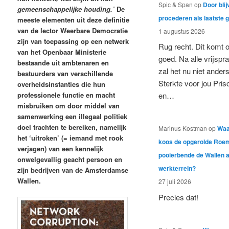
Spic & Span
op
Door blij
gemeenschappelijke houding.’
De
procederen als laatste 
meeste elementen uit deze definitie
van de lector Weerbare Democratie
1 augustus 2026
zijn van toepassing op een netwerk
Rug recht. Dit komt 
van het Openbaar Ministerie
goed. Na alle vrijspr
bestaande uit ambtenaren en
zal het nu niet anders
bestuurders van verschillende
Sterkte voor jou Prisc
overheidsinstanties die hun
en…
professionele functie en macht
misbruiken om door middel van
samenwerking een illegaal politiek
doel trachten te bereiken, namelijk
Marinus Kostman
op
Wa
het ‘uitroken’ (= iemand met rook
koos de opgerolde Roe
verjagen) van een kennelijk
pooierbende de Wallen a
onwelgevallig geacht persoon en
werkterrein?
zijn bedrijven van de Amsterdamse
Wallen.
27 juli 2026
Precies dat!