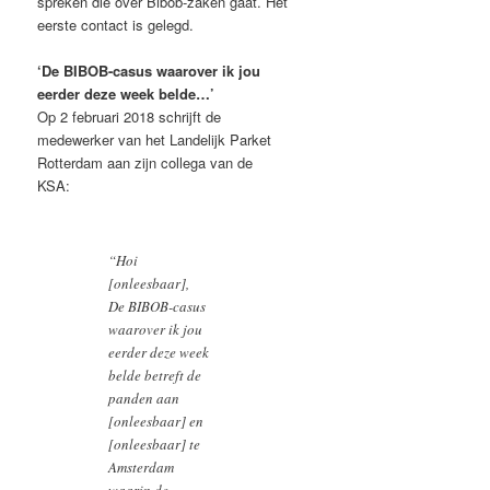
spreken die over Bibob-zaken gaat. Het
eerste contact is gelegd.
‘De BIBOB-casus waarover ik jou
eerder deze week belde…’
Op 2 februari 2018 schrijft de
medewerker van het Landelijk Parket
Rotterdam aan zijn collega van de
KSA:
“Hoi
[onleesbaar],
De BIBOB-casus
waarover ik jou
eerder deze week
belde betreft de
panden aan
[onleesbaar] en
[onleesbaar] te
Amsterdam
waarin de