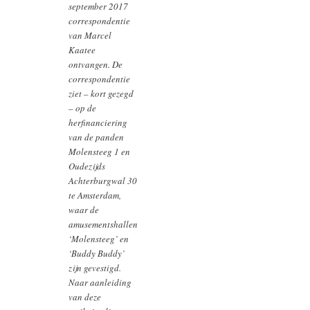
september 2017
correspondentie
van Marcel
Kaatee
ontvangen. De
correspondentie
ziet – kort gezegd
– op de
herfinanciering
van de panden
Molensteeg 1 en
Oudezijds
Achterburgwal 30
te Amsterdam,
waar de
amusementshallen
‘Molensteeg’ en
‘Buddy Buddy’
zijn gevestigd.
Naar aanleiding
van deze