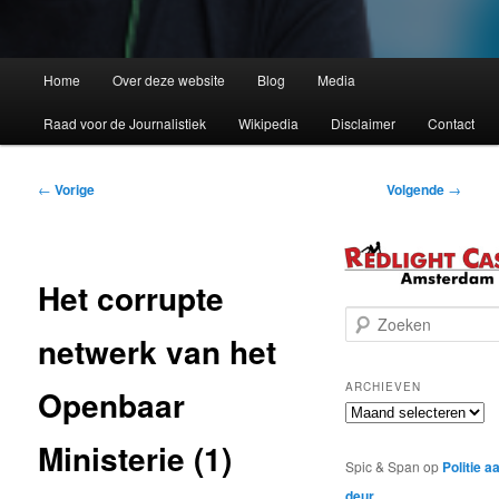
Home
Over deze website
Blog
Media
Raad voor de Journalistiek
Wikipedia
Disclaimer
Contact
Bericht
←
Vorige
Volgende
→
navigatie
Het corrupte
Z
netwerk van het
o
e
k
ARCHIEVEN
Openbaar
e
Archieven
n
Ministerie (1)
Spic & Span
op
Politie a
deur