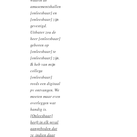
amusementshallen
[onleesbaar] en
[onleesbaar] zijn
gevestigd.
Uitbater zou de
heer [onleesbaar]
geboren op
[onleesbaar] te
[onleesbaar] zijn.
Ik heb van mijn
collega
[onleesbaar]
reeds een digitaal
pv ontvangen. We
moeten maar even
overleggen wat
handig is.
[Onleesbaar]
heeft in elk geval
aangeboden dat
ze, indien daar