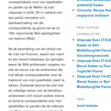
correspondentie over mijn speelhallen
gokbedrijf Kaatee
en panden op de Wallen ná mijn
Crimesite: Beroep Kaa
vrijspraak in 2009. Dit in verband met
ongegrond verklaard
een aantal verzoeken om
openbaarmaking van die
correspondentie op grond van de uit
RAAD VOOR DE
1991 stammende Wet openbaarheid
JOURNALISTIEK
van bestuur (Wob).
Uitspraak RvdJ 27-9-2
Kaatee vs Bart
Na de beoordeling van de inhoud van
Middelburg/Het Paroo
de mail van Koomen, waarin een naam
(herzieningsverzoek)
en een woord onleesbaar zijn gemaakt,
Uitspraak RvdJ 27-9-2
waren de Wob-ambtenaren vergeten om
Marcel Kaatee vs Paul
ook de namen van de ambtenaren die
Vugts/Het Parool
met elkaar correspondeerden over de
Uitspraak RvdJ 7-6-20
toekomst van mijn speelhallen zwart te
Marcel Kaatee vs Bart
lakken. Zodoende bevond de mail mét
Middelburg/Het Paroo
de volledige namen van de betrokken
ambtenaren zich tussen andere interne
TAGS
en externe correspondentie over mijn
speelhallen en panden die de indieners
Astrid Holleeder