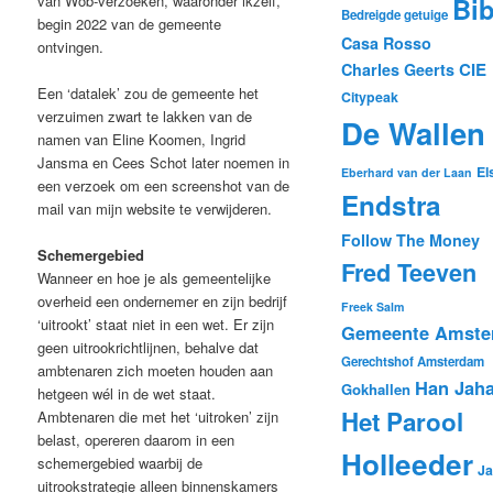
van Wob-verzoeken, waaronder ikzelf,
Bi
Bedreigde getuige
begin 2022 van de gemeente
Casa Rosso
ontvingen.
CIE
Charles Geerts
Een ‘datalek’ zou de gemeente het
Citypeak
verzuimen zwart te lakken van de
De Wallen
namen van Eline Koomen, Ingrid
Jansma en Cees Schot later noemen in
El
Eberhard van der Laan
een verzoek om een screenshot van de
Endstra
mail van mijn website te verwijderen.
Follow The Money
Schemergebied
Fred Teeven
Wanneer en hoe je als gemeentelijke
overheid een ondernemer en zijn bedrijf
Freek Salm
‘uitrookt’ staat niet in een wet. Er zijn
Gemeente Amste
geen uitrookrichtlijnen, behalve dat
Gerechtshof Amsterdam
ambtenaren zich moeten houden aan
Han Jah
Gokhallen
hetgeen wél in de wet staat.
Het Parool
Ambtenaren die met het ‘uitroken’ zijn
belast, opereren daarom in een
Holleeder
schemergebied waarbij de
Ja
uitrookstrategie alleen binnenskamers