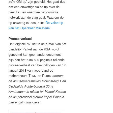
zo’n ‘OM-tip’ zijn gesteld. Het gaat dus
om een onwettige valse tip over de
heer La Lau waarmee het corrupte
netwerk aan de slag gaat. Waarom de
tip onwettig is lees je in:
‘De valse tip
van het Openbaar Ministerie’
.
Proces-verbaal
Het ‘digitale pv’ dat in de e-mail van het
Landelijk Parket aan de KSA wordt
genoemd kan geen ander document
zijn dan het ruim 500 pagina’s tellende
proces-verbaal van bevindingen van 17
januari 2018 van twee Vandros-
rechercheurs T-137 en R-486
‘omtrent
de amusementshallen Molensteeg 1 en
Oudezijds Achterburgwal 30 te
Amsterdam in relatie tot Marcel Kaatee
en de potentieel nieuwe koper Einar la
Lau en zijn financiers’
.