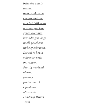
behoefte aan is,
met het
onderzoeksteam
een presentatie
aan het LBB maar
ook aan jou kan
geven over hun
bevindingen. Ik ga
in elk geval een
tipbrief schrijven.
Die zal je begin
volgende week
ontvangen.
Prettig weekend
alvast,
groeten
[onleesbaar],
Openbaar
Ministerie
Landelijk Parket
Team