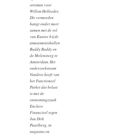
stroman voor
Willem Holleeder.
Dit vermoeden
hangt onder meer
samen met de rol
van Kaatee bij de
amusementshallen
Buddy Buddy en
de Molensteeg te
Amsterdam. Het
onderzoeksteam
Vandros heeft van
het Functioneel
Parket dat belast
is met de
ontnemingszaak
Enclave
Financieel tegen
Jan Dirk
Paarlberg, in
augustus en