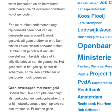
Job 
Jan van Looijen
wordt besproken en de betreffende
ondernemer die dit overkomt onwetend
Kansspelautoriteit
wordt gehouden.
Koos Plooij
Lars Stempher
Een uit te roken ondernemer krijgt
Lodewijk Assc
bijvoorbeeld geen brief van de
gemeente waarin openlijk wordt
Molensteeg
Ne bis in id
gesteld: wij gaan u uitroken en u kunt
Openbaar
binnen zoveel weken bezwaar maken.
Uitroken tref je ook niet aan als
Ministerie
doelstelling in beleidsnota’s of in
officiële brieven van de gemeente. Het
Paarlberg
Pierre van Ros
geschiedt in het geniep, achter de
Project 
schermen, en zal een ambtenaar of
Politie
bestuurder nooit toegeven.
PvdA
Raamprostitu
Geen enveloppen met zwart geld
Rechtbank
Hoewel Van Dale corruptie omschrijft
Amsterdam
als ‘omkoping’ en ‘omkoopbaarheid’, is
Rechtbank Haarlem
er bij netwerkcorruptie geen sprake van
een transactie. Er komen geen
Rob Grifhorst