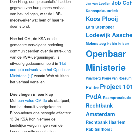
Den Haag, een ‘presentatie’ hadden
Job Co
Jan van Looijen
gegeven van hun proces-verbaal
Kansspelautoriteit
van bevindingen, wist de LBB-
Koos Plooij
medewerker wat hem of haar te
doen stond.
Lars Stempher
Lodewijk Assche
Hoe het OM, de KSA en de
Molensteeg
Ne bis in idem
gemeente vervolgens onderling
Openbaar
communiceerden over de intrekking
van de KSA-vergunningen, is
uitvoerig gedocumenteerd in
‘Het
Ministerie
corrupte netwerk van het Openbaar
Ministerie (1)’
waarin Wob-stukken
Paarlberg
Pierre van Rossum
het verhaal vertellen.
Project 10
Politie
Drie vliegen in één klap
PvdA
Raamprostitutie
Met
een valse OM-tip
als startpunt,
Rechtbank
had het daaruit voortgekomen
Bibob-advies drie beoogde effecten:
Amsterdam
1) De KSA kon hiermee de
Rechtbank Haarlem
landelijke vergunningen van de
Rob Grifhorst
koper van mijn speelhallen