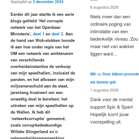
Geplaatst op
3 december 2025
6 augustus 2026
Eerder dit jaar startte ik een serie
Niets meer dan een
blogs getiteld ‘Het corrupte
ordinaire poging van
netwerk van het Openbaar
intimidatie van een
Ministerie’,
deel 1
en
deel 2
. Aan
bedenkelijk niveau. Zou
de hand van Wob-stukken toonde
maar niet van wakker
ik aan hoe onder regie van het
OM een netwerk van ambtenaren
liggen want…
van verschillende
overheidsinstanties de verkoop
van mijn speelhallen, inclusief de
MK
op
Door blijven proced
panden, en het aflossen van mijn
als laatste gok
miljoenenschuld aan de staat,
1 augustus 2026
jarenlang frustreert om een
onwettig doel te bereiken: het
Dank voor de mental
uitroken van mijn speelhallen op
support Spic & Span!
de Wallen. Ik heb dit
Hopelijk komt jouw
‘netwerkcorruptie’ genoemd,
voorspelling uit.
zoals corruptiedeskundige
Willeke Slingerland zo’n
gelegenheidssamenwerking