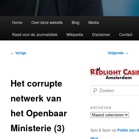
Home
Over deze website
Blog
Media
Raad voor de Journalistiek
Wikipedia
Disclaimer
Contact
Bericht
←
Vorige
Volgende
→
navigatie
Het corrupte
Z
netwerk van
o
e
k
ARCHIEVEN
het Openbaar
e
Archieven
n
Ministerie (3)
Spic & Span
op
Politie aan 
deur