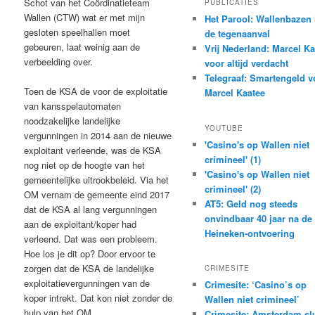
Schot van het Coördinatieteam
PUBLICATIES
Wallen (CTW) wat er met mijn
Het Parool: Wallenbazen 
gesloten speelhallen moet
de tegenaanval
gebeuren, laat weinig aan de
Vrij Nederland: Marcel Ka
verbeelding over.
voor altijd verdacht
Telegraaf: Smartengeld v
Toen de KSA de voor de exploitatie
Marcel Kaatee
van kansspelautomaten
noodzakelijke landelijke
YOUTUBE
vergunningen in 2014 aan de nieuwe
'Casino's op Wallen niet
exploitant verleende, was de KSA
crimineel' (1)
nog niet op de hoogte van het
'Casino's op Wallen niet
gemeentelijke uitrookbeleid. Via het
crimineel' (2)
OM vernam de gemeente eind 2017
AT5: Geld nog steeds
dat de KSA al lang vergunningen
onvindbaar 40 jaar na de
aan de exploitant/koper had
Heineken-ontvoering
verleend. Dat was een probleem.
Hoe los je dit op? Door ervoor te
zorgen dat de KSA de landelijke
CRIMESITE
exploitatievergunningen van de
Crimesite: ‘Casino’s op
koper intrekt. Dat kon niet zonder de
Wallen niet crimineel’
hulp van het OM.
Crimesite: Amsterdam slu