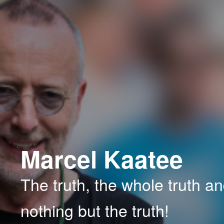
Spring
naar
de
primaire
inhoud
Marcel Kaatee
The truth, the whole truth a
nothing but the truth!