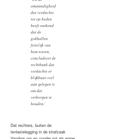
omstandigheid
dat verdachte
tot op heden
heeft ontkend
dat de
gokhallen
feitelijk van
hem waren,
concludeert de
rechtbank dat
verdachte er
blijkbaar veel
aan gelegen is
om dat
verborgen te
houden.’
Dat rechters, buiten de
tenlastelegging in de strafzaak
Vandros om en zonder mij als enige