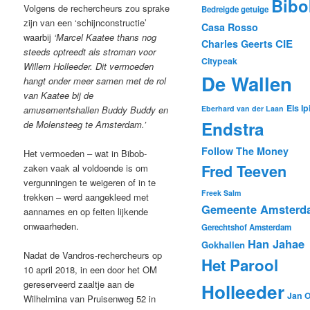
Bibo
Volgens de rechercheurs zou sprake
Bedreigde getuige
zijn van een ‘schijnconstructie’
Casa Rosso
waarbij
‘Marcel Kaatee thans nog
CIE
Charles Geerts
steeds optreedt als stroman voor
Citypeak
Willem Holleeder. Dit vermoeden
De Wallen
hangt onder meer samen met de rol
van Kaatee bij de
Els Ip
amusementshallen Buddy Buddy en
Eberhard van der Laan
Endstra
de Molensteeg te Amsterdam.’
Follow The Money
Het vermoeden – wat in Bibob-
Fred Teeven
zaken vaak al voldoende is om
vergunningen te weigeren of in te
Freek Salm
trekken – werd aangekleed met
Gemeente Amsterd
aannames en op feiten lijkende
onwaarheden.
Gerechtshof Amsterdam
Han Jahae
Gokhallen
Nadat de Vandros-rechercheurs op
Het Parool
10 april 2018, in een door het OM
gereserveerd zaaltje aan de
Holleeder
Jan O
Wilhelmina van Pruisenweg 52 in