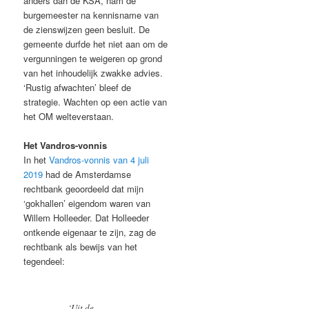
anders dan de KSA, nam de
burgemeester na kennisname van
de zienswijzen geen besluit. De
gemeente durfde het niet aan om de
vergunningen te weigeren op grond
van het inhoudelijk zwakke advies.
‘Rustig afwachten’ bleef de
strategie. Wachten op een actie van
het OM welteverstaan.
Het Vandros-vonnis
In het
Vandros-vonnis van 4 juli
2019
had de Amsterdamse
rechtbank geoordeeld dat mijn
‘gokhallen’ eigendom waren van
Willem Holleeder. Dat Holleeder
ontkende eigenaar te zijn, zag de
rechtbank als bewijs van het
tegendeel:
‘Uit de