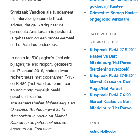
gokbedrijf Kaatee
Strafzaak Vandros als fundament
Crimesite: Beroep Kaatee
Het hiervoor genoemde Bibob-
ongegrond verklaard
advies, dat gelijktijdig naar de
gemeente Amsterdam is gestuurd,
RAAD VOOR DE
is gebaseerd op een proces-verbaal
JOURNALISTIEK
uit het Vandros-onderzoek.
Uitspraak RvdJ 27-9-2011
Kaatee vs Bart
In een ruim 500 pagina’s (inclusief
Middelburg/Het Parool
bijlagen) tellend rapport, gedateerd
(herzieningsverzoek)
op 17 januari 2018, hadden twee
Uitspraak RvdJ 27-9-2011
rechercheurs met codenamen T-137
Marcel Kaatee vs Paul
en R-486 (‘het Vandros-team’) een
Vugts/Het Parool
zo schimmig mogelijk beeld
Uitspraak RvdJ 7-6-2011
geschetst van
‘de
Marcel Kaatee vs Bart
amusementshallen Molensteeg 1 en
Middelburg/Het Parool
Oudezijds Achterburgwal 30 te
Amsterdam in relatie tot Marcel
Kaatee en de potentieel nieuwe
TAGS
koper en zijn financiers’
.
Astrid Holleeder