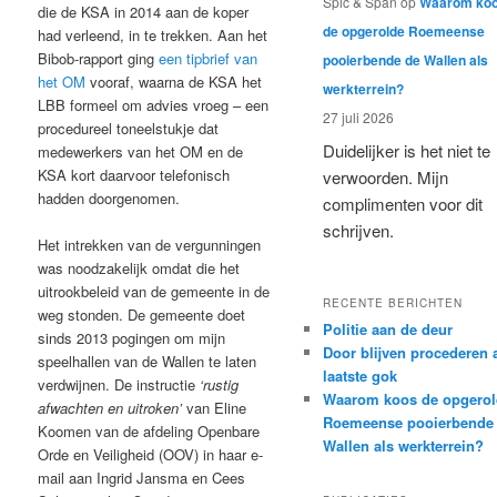
Spic & Span
op
Waarom ko
die de KSA in 2014 aan de koper
de opgerolde Roemeense
had verleend, in te trekken. Aan het
Bibob-rapport ging
een tipbrief van
pooierbende de Wallen als
het OM
vooraf, waarna de KSA het
werkterrein?
LBB formeel om advies vroeg – een
27 juli 2026
procedureel toneelstukje dat
Duidelijker is het niet te
medewerkers van het OM en de
KSA kort daarvoor telefonisch
verwoorden. Mijn
hadden doorgenomen.
complimenten voor dit
schrijven.
Het intrekken van de vergunningen
was noodzakelijk omdat die het
uitrookbeleid van de gemeente in de
RECENTE BERICHTEN
weg stonden. De gemeente doet
Politie aan de deur
sinds 2013 pogingen om mijn
Door blijven procederen 
speelhallen van de Wallen te laten
laatste gok
verdwijnen. De instructie
‘rustig
Waarom koos de opgerol
afwachten en uitroken’
van Eline
Roemeense pooierbende
Koomen van de afdeling Openbare
Wallen als werkterrein?
Orde en Veiligheid (OOV) in haar e-
mail aan Ingrid Jansma en Cees