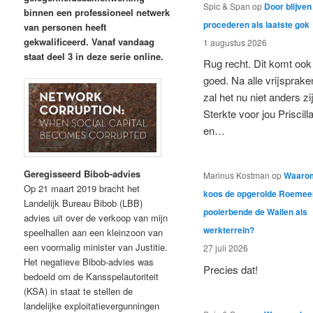
Spic & Span
op
Door blijven
binnen een professioneel netwerk
procederen als laatste gok
van personen heeft
gekwalificeerd. Vanaf vandaag
1 augustus 2026
staat deel 3 in deze serie online.
Rug recht. Dit komt ook
goed. Na alle vrijsprake
zal het nu niet anders zi
Sterkte voor jou Priscill
en…
Geregisseerd Bibob-advies
Marinus Kostman
op
Waaro
Op 21 maart 2019 bracht het
koos de opgerolde Roeme
Landelijk Bureau Bibob (LBB)
pooierbende de Wallen als
advies uit over de verkoop van mijn
werkterrein?
speelhallen aan een kleinzoon van
een voormalig minister van Justitie.
27 juli 2026
Het negatieve Bibob-advies was
Precies dat!
bedoeld om de Kansspelautoriteit
(KSA) in staat te stellen de
landelijke exploitatievergunningen