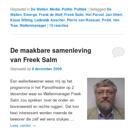
Geplaatst in
De Wallen
,
Media
,
Politie
,
Politiek
|
Getagged
De
Wallen
,
Emergo
,
Frank de Wolf
,
Freek Salm
,
Het Parool
,
Jan Otten
,
Klaas Wilting
,
Lodewijk Asscher
,
Pierre van Rossum
,
PvdA
,
Van
Traa
,
Wallenmanager
|
10
reacties
De maakbare samenleving
van Freek Salm
Geplaatst op
8 december 2009
Een wallenbewoner wees mij op het
programma in het Parooltheater op 2
december waar ex-Wallenmanager Freek
Salm zou spreken ‘over de onder- en
bovenwereld en rechte ruggen’. Dat kon
best interessant worden meende de
bewoner die zelf wel eens stukjes …
Lees verder
→