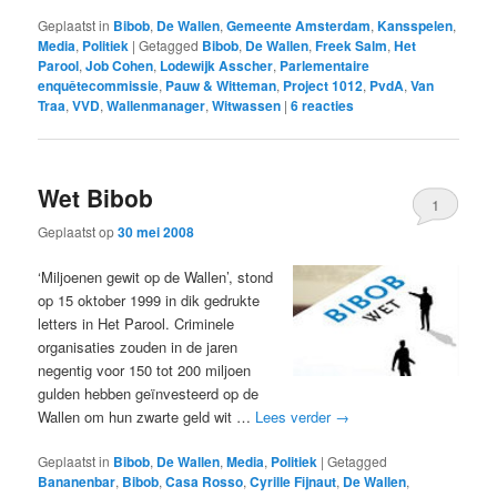
Geplaatst in
Bibob
,
De Wallen
,
Gemeente Amsterdam
,
Kansspelen
,
Media
,
Politiek
|
Getagged
Bibob
,
De Wallen
,
Freek Salm
,
Het
Parool
,
Job Cohen
,
Lodewijk Asscher
,
Parlementaire
enquêtecommissie
,
Pauw & Witteman
,
Project 1012
,
PvdA
,
Van
Traa
,
VVD
,
Wallenmanager
,
Witwassen
|
6
reacties
Wet Bibob
1
Geplaatst op
30 mei 2008
‘Miljoenen gewit op de Wallen’, stond
op 15 oktober 1999 in dik gedrukte
letters in Het Parool. Criminele
organisaties zouden in de jaren
negentig voor 150 tot 200 miljoen
gulden hebben geïnvesteerd op de
Wallen om hun zwarte geld wit …
Lees verder
→
Geplaatst in
Bibob
,
De Wallen
,
Media
,
Politiek
|
Getagged
Bananenbar
,
Bibob
,
Casa Rosso
,
Cyrille Fijnaut
,
De Wallen
,