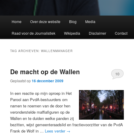
Home
Over deze website
Blog
Media
Raad voor de Journalistiek
Wikipedia
Disclaimer
Contact
TAG ARCHIEVEN:
WALLENMANAGER
De macht op de Wallen
10
Geplaatst op
16 december 2009
In een reactie op mijn oproep in Het
Parool aan PvdA-bestuurders om
namen te noemen van de door hen
veronderstelde maffiafiguren op de
Wallen en te duiden welke panden zij
bezitten, wijst gemeenteraadslid en fractievoorzitter van de PvdA
Frank de Wolf in …
Lees verder
→