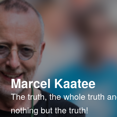
Spring
Spring
naar
naar
de
de
primaire
secundaire
inhoud
inhoud
Marcel Kaatee
The truth, the whole truth a
nothing but the truth!