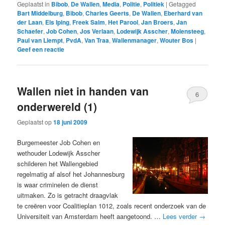
Geplaatst in
Bibob
,
De Wallen
,
Media
,
Politie
,
Politiek
|
Getagged
Bart Middelburg
,
Bibob
,
Charles Geerts
,
De Wallen
,
Eberhard van
der Laan
,
Els Iping
,
Freek Salm
,
Het Parool
,
Jan Broers
,
Jan
Schaefer
,
Job Cohen
,
Jos Verlaan
,
Lodewijk Asscher
,
Molensteeg
,
Paul van Liempt
,
PvdA
,
Van Traa
,
Wallenmanager
,
Wouter Bos
|
Geef een reactie
Wallen niet in handen van
6
onderwereld (1)
Geplaatst op
18 juni 2009
Burgemeester Job Cohen en
wethouder Lodewijk Asscher
schilderen het Wallengebied
regelmatig af alsof het Johannesburg
is waar criminelen de dienst
uitmaken. Zo is getracht draagvlak
te creëren voor Coalitieplan 1012, zoals recent onderzoek van de
Universiteit van Amsterdam heeft aangetoond. …
Lees verder
→