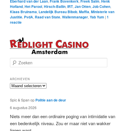
Eberhard van der Laan
,
Frank Bovenkerk
,
Freek Salm
,
Henk
Hofland
,
Het Parool
,
Hirsch-Ballin
,
IRT
,
Jan Otten
,
Job Cohen
,
Klaas Bruinsma
,
Landelijk Bureau Bibob
,
Maffia
,
Ministerie van
Justitie
,
PvdA
,
Raad van State
,
Wallenmanager
,
Yab Yum
|
1
reactie
Z
o
e
k
ARCHIEVEN
e
Archieven
n
Spic & Span
op
Politie aan de deur
6 augustus 2026
Niets meer dan een ordinaire poging van intimidatie van
een bedenkelijk niveau. Zou er maar niet van wakker
liggen want…