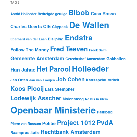
TAGS
Bibob
Casa Rosso
Astrid Holleeder
Bedreigde getuige
De Wallen
CIE
Charles Geerts
Citypeak
Endstra
Els Iping
Eberhard van der Laan
Fred Teeven
Follow The Money
Freek Salm
Gemeente Amsterdam
Gokhallen
Gerechtshof Amsterdam
Holleeder
Het Parool
Han Jahae
Job Cohen
Jan Otten
Kansspelautoriteit
Jan van Looijen
Koos Plooij
Lars Stempher
Lodewijk Asscher
Molensteeg
Ne bis in idem
Openbaar Ministerie
Paarlberg
Project 1012
PvdA
Politie
Pierre van Rossum
Rechtbank Amsterdam
Raamprostitutie