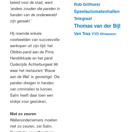
beleid voor de stad, want
Rob Grifhorst
‘
anders zouden die panden in
Speelautomatenhallen
handen van de onderwereld
Telegraaf
zijn geraakt.
’
Thomas van der Bijl
Van Traa
Hij noemde enkele
VVD
Witwassen
voorbeelden van succesvolle
aankopen uit zijn tijd: het
Oibibio-pand aan de Prins
Hendrikkade en het pand
Oudezijds Achterburgwal 99
waar het restaurant ‘Blauw
aan de Wal’ is gevestigd. Die
panden dreigen in handen
van criminelen te komen.
Salm heeft daar toen een
stokje voor gestoken.
Niet zo zeuren
Wallenondernemers moeten
niet zo zeuren, zei Salm.