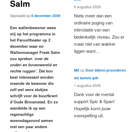
Salm
6 augustus 2026
Niets meer dan een
Geplaatst op
8 december 2009
ordinaire poging van
Een wallenbewoner wees
intimidatie van een
mij op het programma in
bedenkelijk niveau. Zou er
het Parooltheater op 2
maar niet van wakker
december waar ex-
liggen want…
Wallenmanager Freek Salm
zou spreken
‘over de
onder- en bovenwereld en
MK
op
Door blijven procederen
rechte ruggen’
. Dat kon
best interessant worden
als laatste gok
meende de bewoner die
1 augustus 2026
zelf wel eens stukjes
Dank voor de mental
schrijft voor de buurtkrant
support Spic & Span!
d’Oude Binnenstad. En zo
wandelde ik op een
Hopelijk komt jouw
regenachtige
voorspelling uit.
woensdagavond samen
met een paar andere