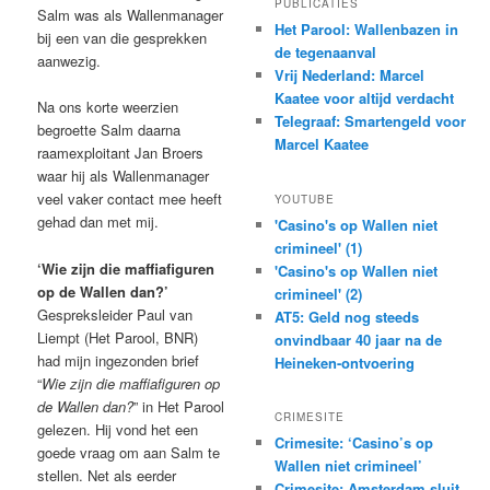
PUBLICATIES
Salm was als Wallenmanager
Het Parool: Wallenbazen in
bij een van die gesprekken
de tegenaanval
aanwezig.
Vrij Nederland: Marcel
Kaatee voor altijd verdacht
Na ons korte weerzien
Telegraaf: Smartengeld voor
begroette Salm daarna
Marcel Kaatee
raamexploitant Jan Broers
waar hij als Wallenmanager
veel vaker contact mee heeft
YOUTUBE
gehad dan met mij.
'Casino's op Wallen niet
crimineel' (1)
‘Wie zijn die maffiafiguren
'Casino's op Wallen niet
op de Wallen dan?’
crimineel' (2)
Gespreksleider Paul van
AT5: Geld nog steeds
Liempt (Het Parool, BNR)
onvindbaar 40 jaar na de
had mijn ingezonden brief
Heineken-ontvoering
“
Wie zijn die maffiafiguren op
de Wallen dan?
” in Het Parool
CRIMESITE
gelezen. Hij vond het een
Crimesite: ‘Casino’s op
goede vraag om aan Salm te
Wallen niet crimineel’
stellen. Net als eerder
Crimesite: Amsterdam sluit