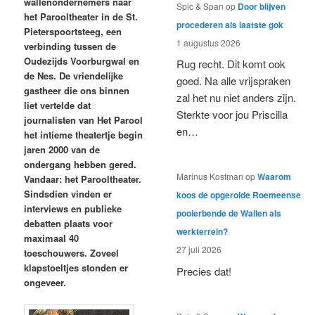
wallenondernemers naar
Spic & Span
op
Door blijven
het Parooltheater in de St.
procederen als laatste gok
Pieterspoortsteeg, een
1 augustus 2026
verbinding tussen de
Oudezijds Voorburgwal en
Rug recht. Dit komt ook
de Nes. De vriendelijke
goed. Na alle vrijspraken
gastheer die ons binnen
zal het nu niet anders zijn.
liet vertelde dat
Sterkte voor jou Priscilla
journalisten van Het Parool
en…
het intieme theatertje begin
jaren 2000 van de
ondergang hebben gered.
Marinus Kostman
op
Waarom
Vandaar: het Parooltheater.
Sindsdien vinden er
koos de opgerolde Roemeense
interviews en publieke
pooierbende de Wallen als
debatten plaats voor
werkterrein?
maximaal 40
27 juli 2026
toeschouwers. Zoveel
klapstoeltjes stonden er
Precies dat!
ongeveer.