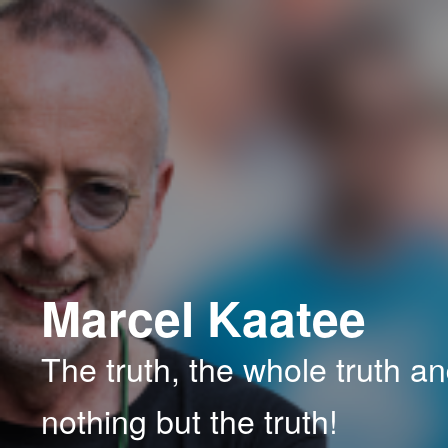
Spring
naar
de
primaire
inhoud
Marcel Kaatee
The truth, the whole truth a
nothing but the truth!