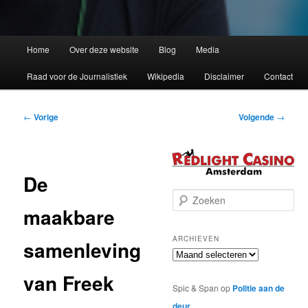
Home
Over deze website
Blog
Media
Raad voor de Journalistiek
Wikipedia
Disclaimer
Contact
Bericht
←
Vorige
Volgende
→
navigatie
De
Z
maakbare
o
e
k
ARCHIEVEN
samenleving
e
Archieven
n
van Freek
Spic & Span
op
Politie aan de
deur