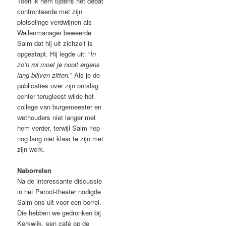
Toen ik hem tijdens het debat
confronteerde met zijn
plotselinge verdwijnen als
Wallenmanager beweerde
Salm dat hij uit zichzelf is
opgestapt. Hij legde uit: “
In
zo’n rol moet je nooit ergens
lang blijven zitten.
” Als je de
publicaties over zijn ontslag
echter terugleest wilde het
college van burgemeester en
wethouders niet langer met
hem verder, terwijl Salm riep
nog lang niet klaar te zijn met
zijn werk.
Naborrelen
Na de interessante discussie
in het Parool-theater nodigde
Salm ons uit voor een borrel.
Die hebben we gedronken bij
Kerkwijk, een café op de