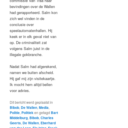
commissie Van Traa haar
bevindingen over de Wallen
had gerapporteerd. Salm kon
zich wel vinden in de
conclusie over
speelautomatenhallen. Hij
keek er in elk geval niet van
op. De criminaliteit zat
volgens Salm juist in de
illegale gokbranche.
Nadat Salm had afgerekend,
namen we buiten afscheid.
Hij gaf mij zijn visitekaartje.
Ik mocht hem altijd bellen
voor advies.
Dit bericht werd geplaatst in
Bibob
,
De Wallen
,
Media
,
Politie
,
Politiek
en getagd
Bart
Middelburg
,
Bibob
,
Charles
Geerts
,
De Wallen
,
Eberhard
van der Laan
,
Els Iping
,
Freek