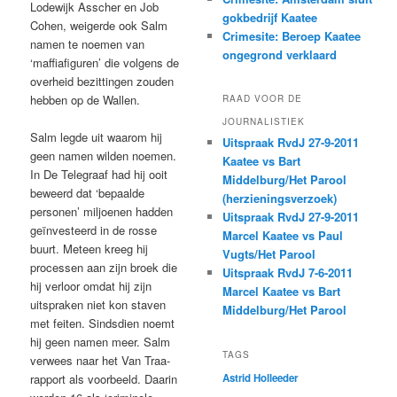
Lodewijk Asscher en Job
gokbedrijf Kaatee
Cohen, weigerde ook Salm
Crimesite: Beroep Kaatee
namen te noemen van
ongegrond verklaard
‘maffiafiguren’ die volgens de
overheid bezittingen zouden
hebben op de Wallen.
RAAD VOOR DE
JOURNALISTIEK
Salm legde uit waarom hij
Uitspraak RvdJ 27-9-2011
geen namen wilden noemen.
Kaatee vs Bart
In De Telegraaf had hij ooit
Middelburg/Het Parool
beweerd dat ‘bepaalde
(herzieningsverzoek)
personen’ miljoenen hadden
Uitspraak RvdJ 27-9-2011
geïnvesteerd in de rosse
Marcel Kaatee vs Paul
buurt. Meteen kreeg hij
Vugts/Het Parool
processen aan zijn broek die
Uitspraak RvdJ 7-6-2011
hij verloor omdat hij zijn
Marcel Kaatee vs Bart
uitspraken niet kon staven
Middelburg/Het Parool
met feiten. Sindsdien noemt
hij geen namen meer. Salm
TAGS
verwees naar het Van Traa-
rapport als voorbeeld. Daarin
Astrid Holleeder