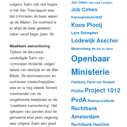
Jan Otten
Jan van Looijen
volgens Salm ook niet klopte
Job Cohen
in het Van Traa-rapport was
dat criminelen de baas waren
Kansspelautoriteit
op de Wallen. De overheid is
Koos Plooij
er altijd de baas geweest,
Lars Stempher
zeker vanaf begin jaren ’90.
Lodewijk Asscher
Maakbare samenleving
Molensteeg
Ne bis in idem
Tijdens de discussie
Openbaar
verdedigde Salm zijn
‘criminelen hinderlijk volgen’
Ministerie
beleid van destijds en de Wet
Bibob. De domineeszoon en
oud-leraar maatschappijleer
Paarlberg
Pierre van Rossum
was en is nog steeds fervent
Project 1012
Politie
voorstander van de
PvdA
omgekeerde bewijslast en de
Raamprostitutie
‘maakbare samenleving’. Het
Rechtbank
opkopen van panden door de
Amsterdam
gemeente eind jaren negentig
was volgens Salm een goed
Rechtbank Haarlem