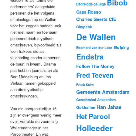
werden 16 als ‘criminele
Bibob
Bedreigde getuige
ondernemers’ aangeduide
Casa Rosso
personen die het volgens
CIE
Charles Geerts
criminologen op de Wallen
voor het zeggen hadden, ook
Citypeak
niet met naam en toenaam
De Wallen
genoemd doch cryptisch
omschreven, bijvoorbeeld als
Els Iping
Eberhard van der Laan
‘een Irakees die als
Endstra
vluchteling zonder schoenen
de buurt in kwam’. Daarna
Follow The Money
pas hebben journalisten als
Fred Teeven
Bart Middelburg en Jos
Verlaan namen gekoppeld
Freek Salm
aan die cryptische
Gemeente Amsterdam
omschrijvingen.
Gerechtshof Amsterdam
Han Jahae
Gokhallen
Van die oorspronkelijke 16
Het Parool
zijn er overigens weinig meer
over, vertelde de voormalig
Holleeder
Wallenmanager in het
Parooltheater. En wat