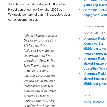
Anderhalve maand na de publicatie in Het
gokbedrijf Kaat
Parool verscheen op 5 oktober 2005 op
Crimesite: Bero
Wikipedia een profiel van mij, opgesteld door
ongegrond verk
een anonieme auteur:
RAAD VOOR DE
JOURNALISTIEK
“
Marcel Kaatee (bijnaam
Uitspraak RvdJ 
Dice) is gitarist van de in
Kaatee vs Bart
1987 opgerichte
Middelburg/Het
funkband Seven Eleven
(herzieningsver
en oprichter van het
Uitspraak RvdJ 
platenlabel Funk To The
Marcel Kaatee v
Max. Volgens een artikel
Vugts/Het Paroo
in Het Parool van 27
Uitspraak RvdJ 
augustus 2005 is hij een
Marcel Kaatee v
stroman van de bekende
Middelburg/Het
Nederlandse crimineel
Willem Holleeder. Hij zou
diverse BV’s waarin
TAGS
vastgoed van Holleeder
Astrid Holleeder
is ondergebracht op zijn