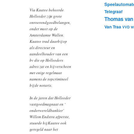
Speelautomat
Via Kaatee beheerde
Telegraaf
Holleeder zijn grote
Thomas van 
onroerendgoedbelangen,
Van Traa
VVD
W
onder meer op de
Amsterdamse Wallen.
Kaatee trad daarbij op
als directeur en
aandeelhouder van een
bv die op Holleeders
adres zat en hij verscheen
met enige regelmaat
namens de topcrimineel
bij de notaris.
In de jaren dat Holleeder
vastgoedmagnaat en ‘
onderwereldbankier’
Willem Endstra afperste,
stuurde hij Kaatee ook
geregeld naar het