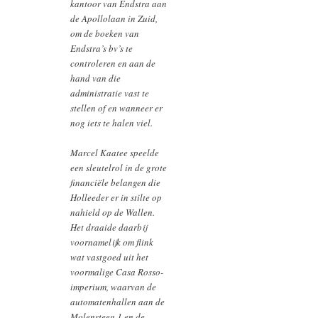
kantoor van Endstra aan
de Apollolaan in Zuid,
om de boeken van
Endstra’s bv’s te
controleren en aan de
hand van die
administratie vast te
stellen of en wanneer er
nog iets te halen viel.
Marcel Kaatee speelde
een sleutelrol in de grote
financiële belangen die
Holleeder er in stilte op
nahield op de Wallen.
Het draaide daarbij
voornamelijk om flink
wat vastgoed uit het
voormalige Casa Rosso-
imperium, waarvan de
automatenhallen aan de
Molensteeg 1 en de