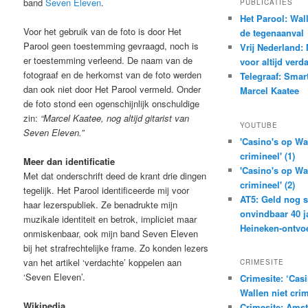
band
Seven Eleven
.
PUBLICATIES
Het Parool: Wal
Voor het gebruik van de foto is door Het
de tegenaanval
Parool geen toestemming gevraagd, noch is
Vrij Nederland:
er toestemming verleend. De naam van de
voor altijd verd
fotograaf en de herkomst van de foto werden
Telegraaf: Smar
dan ook niet door Het Parool vermeld. Onder
Marcel Kaatee
de foto stond een ogenschijnlijk onschuldige
zin:
“Marcel Kaatee, nog altijd gitarist van
YOUTUBE
Seven Eleven.”
'Casino's op Wa
crimineel' (1)
Meer dan identificatie
'Casino's op Wa
Met dat onderschrift deed de krant drie dingen
crimineel' (2)
tegelijk. Het Parool identificeerde mij voor
AT5: Geld nog s
haar lezerspubliek. Ze benadrukte mijn
onvindbaar 40 j
muzikale identiteit en betrok, impliciet maar
Heineken-ontvo
onmiskenbaar, ook mijn band Seven Eleven
bij het strafrechtelijke frame. Zo konden lezers
van het artikel ‘verdachte’ koppelen aan
CRIMESITE
‘Seven Eleven’.
Crimesite: ‘Cas
Wallen niet crim
Wikipedia
Crimesite: Amst