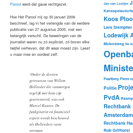
J
Jan van Looijen
Parool
werd dat gauw rechtgezet.
Kansspelautorite
Hoe Het Parool mij op 30 januari 2006
Koos Plooi
beschreef, lag in het verlengde van de eerdere
Lars Stempher
publicatie van 27 augustus 2005, met een
Lodewijk 
belangrijk verschil. De beweringen van de
journalist waren nu zó expliciet, zó boven elke
Molensteeg
Ne b
twijfel verheven, dat dit waar moest zijn. Leest
Openb
u maar mee en oordeel zelf:
Ministe
‘Onder de dertien
Paarlberg
Pierre 
getrouwen van Willem
Proj
Holleeder die vanmorgen
Politie
tegelijk met hem zijn
PvdA
Raampr
gearresteerd, was ook
Rechtbank
Marcel Kaatee. De
funkgitarist en financieel
Amsterdam
expert wordt beschouwd
Rechtbank Ha
als Holleeders vaste
Rob Grifhorst
stroman.