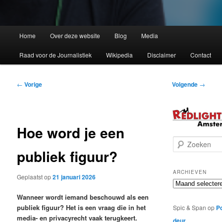
Home
Over deze website
Blog
Media
Raad voor de Journalistiek
Wikipedia
Disclaimer
Contact
Bericht
←
Vorige
Volgende
→
navigatie
Hoe word je een
Z
publiek figuur?
o
e
k
ARCHIEVEN
Geplaatst op
21 januari 2026
e
Archieven
n
Wanneer wordt iemand beschouwd als een
publiek figuur? Het is een vraag die in het
Spic & Span
op
Po
media- en privacyrecht vaak terugkeert.
deur