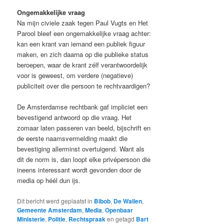
Ongemakkelijke vraag
Na mijn civiele zaak tegen Paul Vugts en Het
Parool bleef een ongemakkelijke vraag achter:
kan een krant van iemand een publiek figuur
maken, en zich daarna op die publieke status
beroepen, waar de krant zélf verantwoordelijk
voor is geweest, om verdere (negatieve)
publiciteit over die persoon te rechtvaardigen?
De Amsterdamse rechtbank gaf impliciet een
bevestigend antwoord op die vraag. Het
zomaar laten passeren van beeld, bijschrift en
de eerste naamsvermelding maakt die
bevestiging allerminst overtuigend. Want als
dit de norm is, dan loopt elke privépersoon die
ineens interessant wordt gevonden door de
media op héél dun ijs.
Dit bericht werd geplaatst in
Bibob
,
De Wallen
,
Gemeente Amsterdam
,
Media
,
Openbaar
Ministerie
,
Politie
,
Rechtspraak
en getagd
Bart