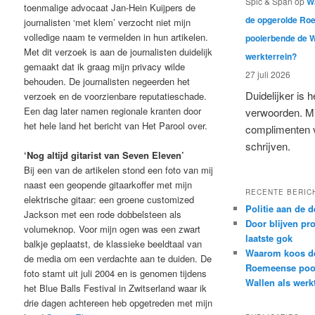
Spic & Span
op
W
toenmalige advocaat Jan-Hein Kuijpers de
de opgerolde R
journalisten ‘met klem’ verzocht niet mijn
volledige naam te vermelden in hun artikelen.
pooierbende de W
Met dit verzoek is aan de journalisten duidelijk
werkterrein?
gemaakt dat ik graag mijn privacy wilde
27 juli 2026
behouden. De journalisten negeerden het
Duidelijker is he
verzoek en de voorzienbare reputatieschade.
Een dag later namen regionale kranten door
verwoorden. Mi
het hele land het bericht van Het Parool over.
complimenten v
schrijven.
‘Nog altijd gitarist van Seven Eleven’
Bij een van de artikelen stond een foto van mij
naast een geopende gitaarkoffer met mijn
RECENTE BERIC
elektrische gitaar: een groene customized
Politie aan de d
Jackson met een rode dobbelsteen als
Door blijven pr
volumeknop. Voor mijn ogen was een zwart
laatste gok
balkje geplaatst, de klassieke beeldtaal van
Waarom koos d
de media om een verdachte aan te duiden. De
Roemeense poo
foto stamt uit juli 2004 en is genomen tijdens
Wallen als werk
het Blue Balls Festival in Zwitserland waar ik
drie dagen achtereen heb opgetreden met mijn