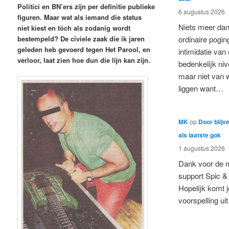
Politici en BN’ers zijn per definitie publieke
6 augustus 2026
figuren. Maar wat als iemand die status
Niets meer da
niet kiest en tóch als zodanig wordt
bestempeld? De civiele zaak die ik jaren
ordinaire pogin
geleden heb gevoerd tegen Het Parool, en
intimidatie van
verloor, laat zien hoe dun die lijn kan zijn.
bedenkelijk niv
maar niet van 
liggen want…
MK
op
Door blijv
als laatste gok
1 augustus 2026
Dank voor de 
support Spic &
Hopelijk komt 
voorspelling uit