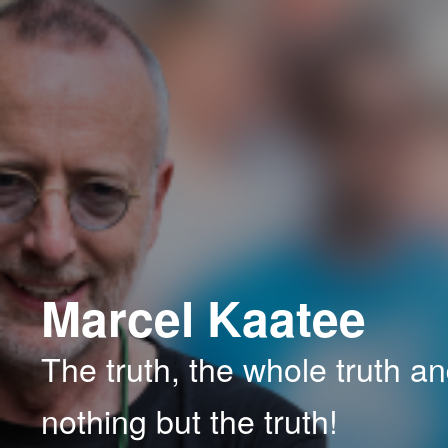
Spring
naar
de
primaire
inhoud
Marcel Kaatee
The truth, the whole truth a
nothing but the truth!