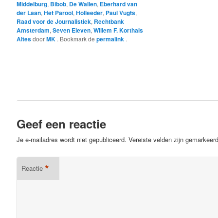
Middelburg
,
Bibob
,
De Wallen
,
Eberhard van
der Laan
,
Het Parool
,
Holleeder
,
Paul Vugts
,
Raad voor de Journalistiek
,
Rechtbank
Amsterdam
,
Seven Eleven
,
Willem F. Korthals
Altes
door
MK
. Bookmark de
permalink
.
Geef een reactie
Je e-mailadres wordt niet gepubliceerd.
Vereiste velden zijn gemarkee
*
Reactie