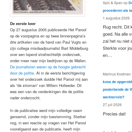
Spic & Span
op
Do
procederen als l
1 augustus 2026
De eerste keer
Rug recht. Dit
Op 27 augustus 2005 publiceerde Het Parool
goed. Na alle v
op de voorpagina en op twee binnenpagina’s
zal het nu niet 
drie artikelen van de hand van Paul Vugts en
Sterkte voor jou
zijn collega misdaadjournalist Bart Middelburg
over een lopend strafrechtelijk onderzoek,
en…
onder meer naar mijn bedrijven op de Wallen.
De journalisten waren op de hoogte gebracht
door de politie.
Al in de eerste berichtgeving
Marinus Kostman
over het onderzoek duidde Het Parool mij aan
koos de opgerol
als “de stroman” van Willem Holleeder. Dit
pooierbende de W
was een van de verdenkingen die de politie
werkterrein?
nader onderzocht.
27 juli 2026
In de publicaties werd mijn volledige naam
Precies dat!
genoemd, zonder mijn toestemming. Sterker
nog, in een reactie op vragen van Het Parool
voorafgaand aan de publicatie, heeft mijn