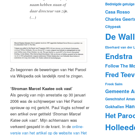
Bedreigde getuige
naam hebben staan of
daar directeur van zijn.
Casa Rosso
(…)
Charles Geert
Citypeak
De Wal
Eberhard van der 
Endstra
Follow The M
Zo begonnen de beweringen van Het Parool
Fred Tee
via Wikipedia ook landelijk rond te zingen.
Freek Salm
‘Stroman Marcel Kaatee ook vast’
Gemeente A
Als gevolg van mijn arrestatie op 30 januari
Gerechtshof Amst
2006 was de schijnwerper van Het Parool
Han
Gokhallen
opnieuw op mij gericht. Paul Vugts schreef er
Het Paro
een artikel over getiteld
‘Stroman Marcel
Katee ook vast’
. Mijn achternaam was
Holleed
verkeerd gespeld in de krant. In de
online-
versie van het artikel op de website van Het