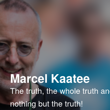
Spring
naar
de
primaire
inhoud
Marcel Kaatee
The truth, the whole truth a
nothing but the truth!