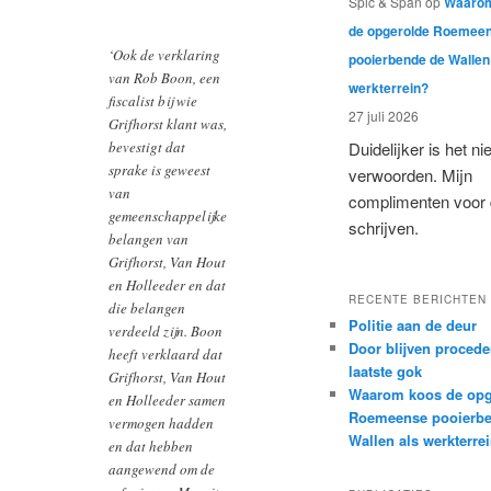
Spic & Span
op
Waarom
de opgerolde Roemee
‘Ook de verklaring
pooierbende de Wallen
van Rob Boon, een
werkterrein?
fiscalist bij wie
27 juli 2026
Grifhorst klant was,
bevestigt dat
Duidelijker is het nie
sprake is geweest
verwoorden. Mijn
van
complimenten voor d
gemeenschappelijke
schrijven.
belangen van
Grifhorst, Van Hout
en Holleeder en dat
RECENTE BERICHTEN
die belangen
Politie aan de deur
verdeeld zijn. Boon
Door blijven procede
heeft verklaard dat
laatste gok
Grifhorst, Van Hout
Waarom koos de opg
en Holleeder samen
Roemeense pooierbe
vermogen hadden
Wallen als werkterre
en dat hebben
aangewend om de