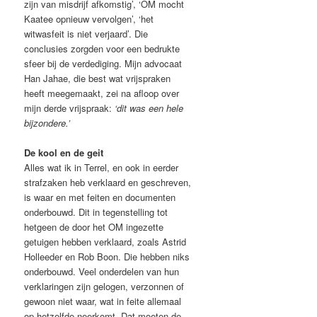
zijn van misdrijf afkomstig’, ‘OM mocht
Kaatee opnieuw vervolgen’, ‘het
witwasfeit is niet verjaard’. Die
conclusies zorgden voor een bedrukte
sfeer bij de verdediging. Mijn advocaat
Han Jahae, die best wat vrijspraken
heeft meegemaakt, zei na afloop over
mijn derde vrijspraak:
‘dit was een hele
bijzondere.’
De kool en de geit
Alles wat ik in Terrel, en ook in eerder
strafzaken heb verklaard en geschreven,
is waar en met feiten en documenten
onderbouwd. Dit in tegenstelling tot
hetgeen de door het OM ingezette
getuigen hebben verklaard, zoals Astrid
Holleeder en Rob Boon. Die hebben niks
onderbouwd. Veel onderdelen van hun
verklaringen zijn gelogen, verzonnen of
gewoon niet waar, wat in feite allemaal
op hetzelfde neerkomt. Dat moeten de