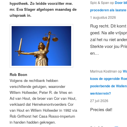
Spic & Span
op
Door bl
hypotheek. Zo leidde voorzitter mw.
mr. Eva Slager afgelopen maandag de
procederen als laatste
uitspraak in.
1 augustus 2026
Rug recht. Dit komt
goed. Na alle vrijsp
zal het nu niet ander
Sterkte voor jou Pris
en…
Marinus Kostman
op
W
Rob Boon
koos de opgerolde R
Volgens de rechtbank hebben
pooierbende de Wallen
verschillende getuigen, waaronder
Willem Holleeder, Peter R. de Vries en
werkterrein?
Ad van Hout, de broer van Cor van Hout,
27 juli 2026
verklaard dat Heinekenontvoerders Cor
Precies dat!
van Hout en Willem Holleeder in 1992 via
Rob Grifhorst het Casa Rosso-imperium
in handen hadden gekregen.