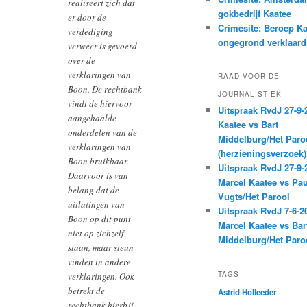
realiseert zich dat
gokbedrijf Kaatee
er door de
Crimesite: Beroep Ka
verdediging
ongegrond verklaard
verweer is gevoerd
over de
verklaringen van
RAAD VOOR DE
Boon. De rechtbank
JOURNALISTIEK
vindt de hiervoor
Uitspraak RvdJ 27-9-
aangehaalde
Kaatee vs Bart
onderdelen van de
Middelburg/Het Paro
verklaringen van
(herzieningsverzoek)
Boon bruikbaar.
Uitspraak RvdJ 27-9-
Daarvoor is van
Marcel Kaatee vs Pau
belang dat de
Vugts/Het Parool
uitlatingen van
Uitspraak RvdJ 7-6-2
Boon op dit punt
Marcel Kaatee vs Bar
niet op zichzelf
Middelburg/Het Paro
staan, maar steun
vinden in andere
TAGS
verklaringen. Ook
betrekt de
Astrid Holleeder
rechtbank hierbij