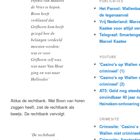
erfenis van Maurits
PUBLICATIES
de Vries te kopen.
Het Parool: Wallenba
Boon heeft
de tegenaanval
verklaard dat
Vrij Nederland: Marc
Grifhorst hem heeft
Kaatee voor altijd ve
gezegd hoe de
Telegraaf: Smartenge
belangen verdeeld
Marcel Kaatee
moesten worden;
wat er voor
YOUTUBE
Grifhorst zelf was,
'Casino's op Wallen n
wat naar Van Hout
crimineel' (1)
ging en wat naar
'Casino's op Wallen n
Holleeder.’
crimineel' (2)
AT5: Geld nog steed
onvindbaar 40 jaar n
Aldus de rechtbank. Wat Boon van horen
Heineken-ontvoering
zeggen heeft, ziet de rechtbank als
bewijs. De rechtbank vervolgt:
CRIMESITE
Crimesite: ‘Casino’s
Wallen niet crimineel
‘De rechtbank
Crimesite: Amsterdam