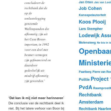
Jan Otten
Jan van Looi
concludeert de
Job Cohen
rechtbank dat de
op de
Kansspelautoriteit
tenlastelegging
Koos Plooij
genoemde
Lars Stempher
Wallenpanden die
Lodewijk Ass
afkomstig zijn uit
het Casa Rosso-
Molensteeg
Ne bis in 
imperium, in 1992
Openbaa
voor een deel met
besmet vermogen
Ministeri
zijn gefinancierd en
daardoor
gedeeltelijk uit
Paarlberg
Pierre van R
misdrijf afkomstig
Project
Politie
zijn geworden.’
PvdA
Raamprostit
Rechtbank
‘Dat kan ik mij niet meer herinneren’
Amsterdam
Die conclusie van de rechtbank deel ik
niet. Bij het latere verhoor van Boon bij
Rechtbank Haarle