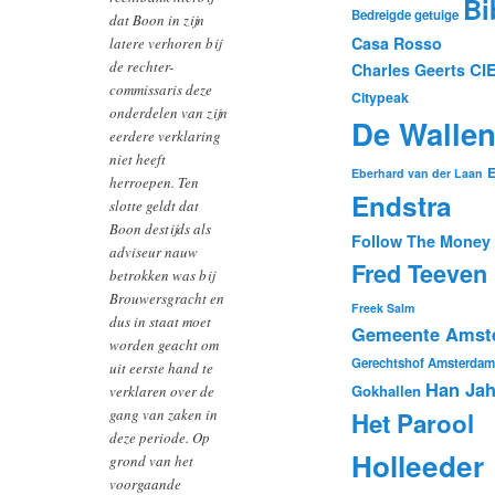
Bi
Bedreigde getuige
dat Boon in zijn
Casa Rosso
latere verhoren bij
de rechter-
CI
Charles Geerts
commissaris deze
Citypeak
onderdelen van zijn
De Walle
eerdere verklaring
niet heeft
E
Eberhard van der Laan
herroepen. Ten
Endstra
slotte geldt dat
Boon destijds als
Follow The Money
adviseur nauw
Fred Teeven
betrokken was bij
Brouwersgracht en
Freek Salm
dus in staat moet
Gemeente Amst
worden geacht om
Gerechtshof Amsterdam
uit eerste hand te
Han Ja
Gokhallen
verklaren over de
gang van zaken in
Het Parool
deze periode.
Op
Holleeder
grond van het
voorgaande