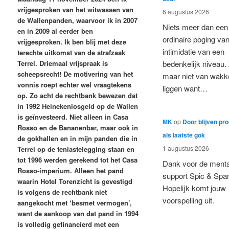
vrijgesproken van het witwassen van
6 augustus 2026
de Wallenpanden, waarvoor ik in 2007
Niets meer dan een
en in 2009 al eerder ben
ordinaire poging va
vrijgesproken. Ik ben blij met deze
intimidatie van een
terechte uitkomst van de strafzaak
Terrel. Driemaal vrijspraak is
bedenkelijk niveau.
scheepsrecht! De motivering van het
maar niet van wakk
vonnis roept echter wel vraagtekens
liggen want…
op. Zo acht de rechtbank bewezen dat
in 1992 Heinekenlosgeld op de Wallen
is geïnvesteerd. Niet alleen in Casa
MK
op
Door blijven pr
Rosso en de Bananenbar, maar ook in
als laatste gok
de gokhallen en in mijn panden die in
1 augustus 2026
Terrel op de tenlastelegging staan en
tot 1996 werden gerekend tot het Casa
Dank voor de menta
Rosso-imperium. Alleen het pand
support Spic & Spa
waarin Hotel Torenzicht is gevestigd
Hopelijk komt jouw
is volgens de rechtbank niet
voorspelling uit.
aangekocht met ‘besmet vermogen’,
want de aankoop van dat pand in 1994
is volledig gefinancierd met een