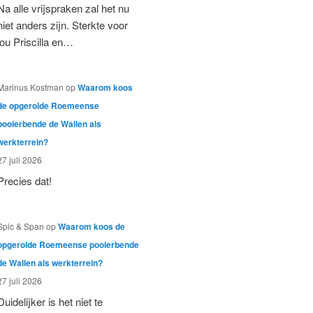
Na alle vrijspraken zal het nu
niet anders zijn. Sterkte voor
jou Priscilla en…
Marinus Kostman
op
Waarom koos
de opgerolde Roemeense
pooierbende de Wallen als
werkterrein?
27 juli 2026
Precies dat!
Spic & Span
op
Waarom koos de
opgerolde Roemeense pooierbende
de Wallen als werkterrein?
27 juli 2026
Duidelijker is het niet te