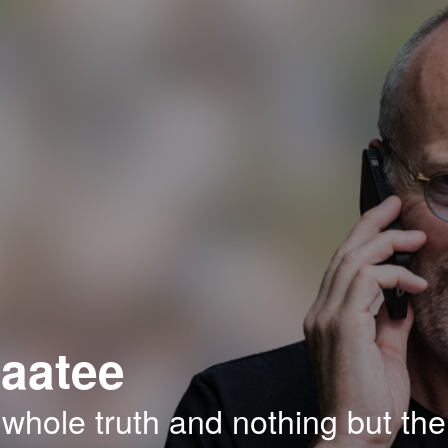
aatee
 whole truth and nothing but the 