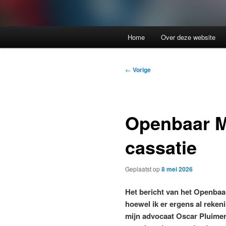
Home
Over deze website
Bericht
←
Vorige
navigatie
Openbaar Mi
cassatie
Geplaatst op
8 mei 2026
Het bericht van het Openbaa
hoewel ik er ergens al reke
mijn advocaat Oscar Pluimer