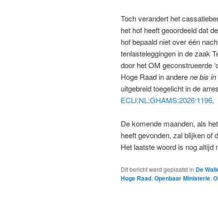
Toch verandert het cassatieber
het hof heeft geoordeeld dat de
hof bepaald niet over één nac
tenlasteleggingen in de zaak T
door het OM geconstrueerde ‘c
Hoge Raad in andere
ne bis in
uitgebreid toegelicht in de arr
ECLI:NL:GHAMS:2026:1196
.
De komende maanden, als het
heeft gevonden, zal blijken of
Het laatste woord is nog altijd
Dit bericht werd geplaatst in
De Wall
Hoge Raad
,
Openbaar Ministerie
,
O