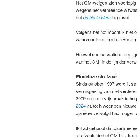
Het OM weigert zich voorlopig 
wegens het vermeende witwas
het
ne bis in idem
-beginsel.
Volgens het hof mocht ik niet
waarvoor ik eerder ben vervolg
Hoewel een cassatieberoep, ge
van het OM, in de lijn der ver
Eindeloze strafzaak
Sinds oktober 1997 word ik stra
kennisgeving van niet verdere
2009 nóg een vrijspraak in ho
2024
ná tóch weer een nieuwe ve
opnieuw vervolgd had mogen 
Ik had gehoopt dat daarmee ee
strafzaak die het OM bij elke 