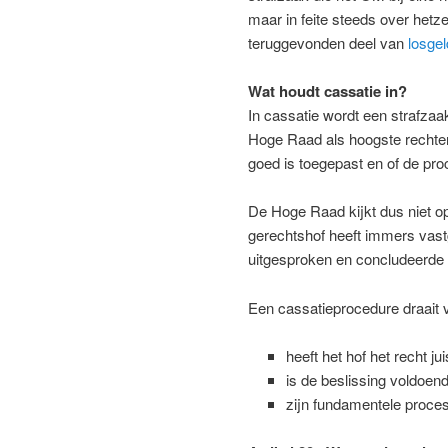
maar in feite steeds over hetz
teruggevonden deel van
losge
Wat houdt cassatie in?
In cassatie wordt een strafzaa
Hoge Raad als hoogste rechterli
goed is toegepast en of de proc
De Hoge Raad kijkt dus niet o
gerechtshof heeft immers vastg
uitgesproken en concludeerde 
Een cassatieprocedure draait v
heeft het hof het recht ju
is de beslissing voldoen
zijn fundamentele proce