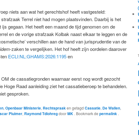
oep niets aan wat het gerechtshof heeft vastgesteld:
 strafzaak Terrel niet had mogen plaatsvinden. Daarbij is het
ht ijs gegaan. Het heeft een maand de tijd genomen om de
errel en de vorige strafzaak Kolbak naast elkaar te leggen en de
osmetische’ verschillen aan de hand van jurisprudentie van de
 idem
-zaken te vergelijken. Het hof heeft zijn oordelen daarover
esten
ECLI:NL:GHAMS:2026:1195
en
 OM de cassatiegronden waarnaar eerst nog wordt gezocht
 de Hoge Raad aanleiding ziet het cassatieberoep te behandelen.
 niet gesproken.
en
,
Openbaar Ministerie
,
Rechtspraak
en getagd
Cassatie
,
De Wallen
,
scar Pluimer
,
Raymond Tdlohreg
door
MK
. Bookmark de
permalink
.