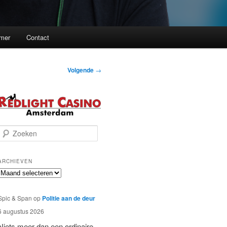
imer
Contact
Volgende
→
Z
o
e
k
ARCHIEVEN
e
Archieven
n
Spic & Span
op
Politie aan de deur
6 augustus 2026
Niets meer dan een ordinaire