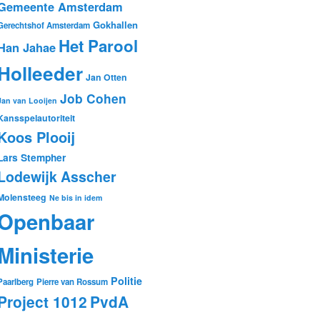
Gemeente Amsterdam
Gokhallen
Gerechtshof Amsterdam
Het Parool
Han Jahae
Holleeder
Jan Otten
Job Cohen
Jan van Looijen
Kansspelautoriteit
Koos Plooij
Lars Stempher
Lodewijk Asscher
Molensteeg
Ne bis in idem
Openbaar
Ministerie
Politie
Paarlberg
Pierre van Rossum
Project 1012
PvdA