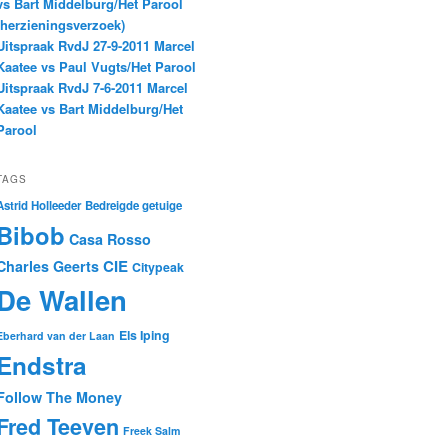
vs Bart Middelburg/Het Parool
(herzieningsverzoek)
Uitspraak RvdJ 27-9-2011 Marcel
Kaatee vs Paul Vugts/Het Parool
Uitspraak RvdJ 7-6-2011 Marcel
Kaatee vs Bart Middelburg/Het
Parool
TAGS
Astrid Holleeder
Bedreigde getuige
Bibob
Casa Rosso
CIE
Charles Geerts
Citypeak
De Wallen
Els Iping
Eberhard van der Laan
Endstra
Follow The Money
Fred Teeven
Freek Salm