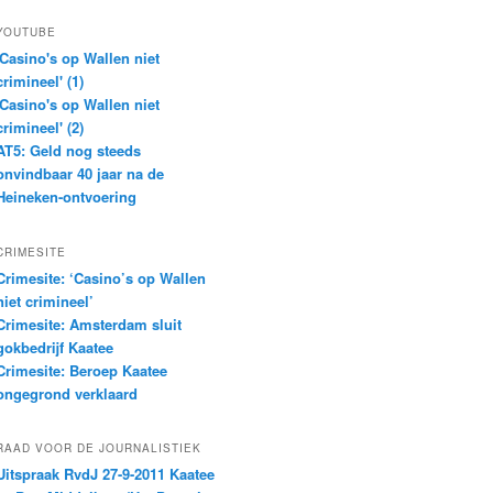
YOUTUBE
'Casino's op Wallen niet
crimineel' (1)
'Casino's op Wallen niet
crimineel' (2)
AT5: Geld nog steeds
onvindbaar 40 jaar na de
Heineken-ontvoering
CRIMESITE
Crimesite: ‘Casino’s op Wallen
niet crimineel’
Crimesite: Amsterdam sluit
gokbedrijf Kaatee
Crimesite: Beroep Kaatee
ongegrond verklaard
RAAD VOOR DE JOURNALISTIEK
Uitspraak RvdJ 27-9-2011 Kaatee