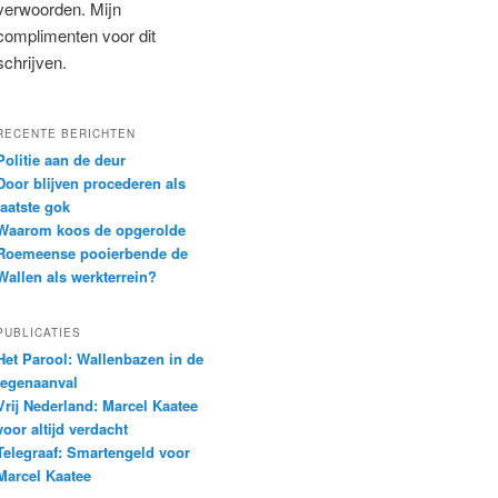
verwoorden. Mijn
complimenten voor dit
schrijven.
RECENTE BERICHTEN
Politie aan de deur
Door blijven procederen als
laatste gok
Waarom koos de opgerolde
Roemeense pooierbende de
Wallen als werkterrein?
PUBLICATIES
Het Parool: Wallenbazen in de
tegenaanval
Vrij Nederland: Marcel Kaatee
voor altijd verdacht
Telegraaf: Smartengeld voor
Marcel Kaatee