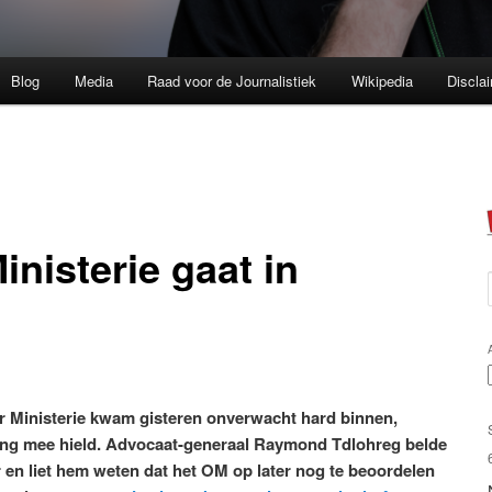
Blog
Media
Raad voor de Journalistiek
Wikipedia
Discla
nisterie gaat in
r Ministerie kwam gisteren onverwacht hard binnen,
ning mee hield. Advocaat-generaal Raymond Tdlohreg belde
 en liet hem weten dat het OM op later nog te beoordelen