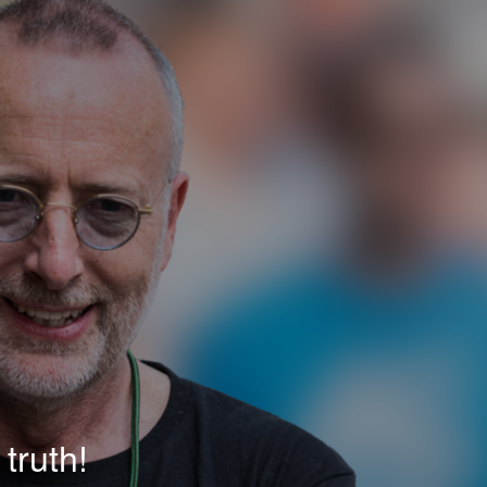
truth!