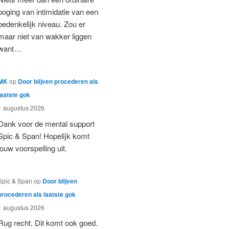
poging van intimidatie van een
bedenkelijk niveau. Zou er
maar niet van wakker liggen
want…
MK
op
Door blijven procederen als
laatste gok
1 augustus 2026
Dank voor de mental support
Spic & Span! Hopelijk komt
jouw voorspelling uit.
Spic & Span
op
Door blijven
procederen als laatste gok
1 augustus 2026
Rug recht. Dit komt ook goed.