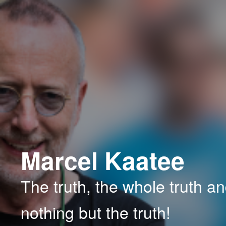
Spring
Spring
naar
naar
de
de
primaire
secundaire
inhoud
inhoud
Marcel Kaatee
The truth, the whole truth a
nothing but the truth!