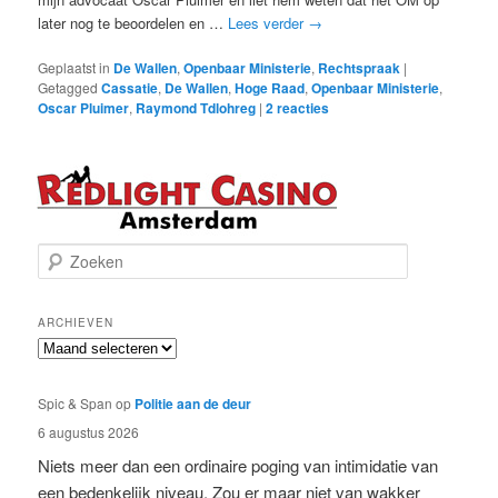
later nog te beoordelen en …
Lees verder
→
Geplaatst in
De Wallen
,
Openbaar Ministerie
,
Rechtspraak
|
Getagged
Cassatie
,
De Wallen
,
Hoge Raad
,
Openbaar Ministerie
,
Oscar Pluimer
,
Raymond Tdlohreg
|
2
reacties
Z
o
e
k
ARCHIEVEN
e
Archieven
n
Spic & Span
op
Politie aan de deur
6 augustus 2026
Niets meer dan een ordinaire poging van intimidatie van
een bedenkelijk niveau. Zou er maar niet van wakker