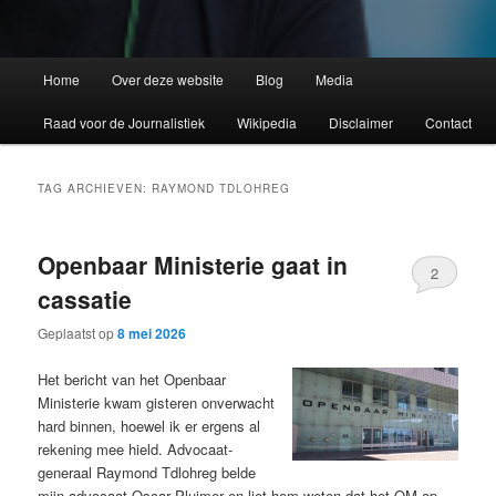
Home
Over deze website
Blog
Media
Raad voor de Journalistiek
Wikipedia
Disclaimer
Contact
TAG ARCHIEVEN:
RAYMOND TDLOHREG
Openbaar Ministerie gaat in
2
cassatie
Geplaatst op
8 mei 2026
Het bericht van het Openbaar
Ministerie kwam gisteren onverwacht
hard binnen, hoewel ik er ergens al
rekening mee hield. Advocaat-
generaal Raymond Tdlohreg belde
mijn advocaat Oscar Pluimer en liet hem weten dat het OM op