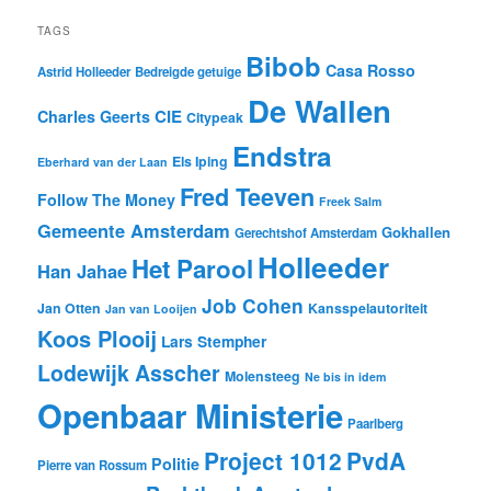
TAGS
Bibob
Casa Rosso
Astrid Holleeder
Bedreigde getuige
De Wallen
CIE
Charles Geerts
Citypeak
Endstra
Els Iping
Eberhard van der Laan
Fred Teeven
Follow The Money
Freek Salm
Gemeente Amsterdam
Gokhallen
Gerechtshof Amsterdam
Holleeder
Het Parool
Han Jahae
Job Cohen
Jan Otten
Kansspelautoriteit
Jan van Looijen
Koos Plooij
Lars Stempher
Lodewijk Asscher
Molensteeg
Ne bis in idem
Openbaar Ministerie
Paarlberg
Project 1012
PvdA
Politie
Pierre van Rossum