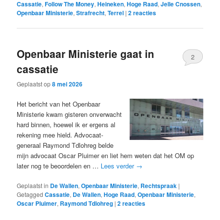
Cassatie
,
Follow The Money
,
Heineken
,
Hoge Raad
,
Jelle Cnossen
,
Openbaar Ministerie
,
Strafrecht
,
Terrel
|
2
reacties
Openbaar Ministerie gaat in
2
cassatie
Geplaatst op
8 mei 2026
Het bericht van het Openbaar
Ministerie kwam gisteren onverwacht
hard binnen, hoewel ik er ergens al
rekening mee hield. Advocaat-
generaal Raymond Tdlohreg belde
mijn advocaat Oscar Pluimer en liet hem weten dat het OM op
later nog te beoordelen en …
Lees verder
→
Geplaatst in
De Wallen
,
Openbaar Ministerie
,
Rechtspraak
|
Getagged
Cassatie
,
De Wallen
,
Hoge Raad
,
Openbaar Ministerie
,
Oscar Pluimer
,
Raymond Tdlohreg
|
2
reacties