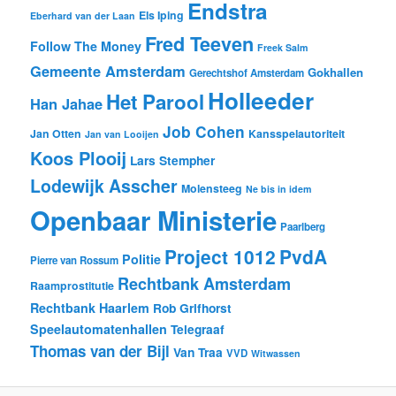
Endstra
Els Iping
Eberhard van der Laan
Fred Teeven
Follow The Money
Freek Salm
Gemeente Amsterdam
Gokhallen
Gerechtshof Amsterdam
Holleeder
Het Parool
Han Jahae
Job Cohen
Jan Otten
Kansspelautoriteit
Jan van Looijen
Koos Plooij
Lars Stempher
Lodewijk Asscher
Molensteeg
Ne bis in idem
Openbaar Ministerie
Paarlberg
Project 1012
PvdA
Politie
Pierre van Rossum
Rechtbank Amsterdam
Raamprostitutie
Rechtbank Haarlem
Rob Grifhorst
Speelautomatenhallen
Telegraaf
Thomas van der Bijl
Van Traa
VVD
Witwassen