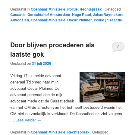
Geplaatst in
Openbaar Ministerie
,
Politie
,
Rechtspraak
|
Getagged
Cassatie
,
Gerechtshof Amsterdam
,
Hoge Raad
,
JahaeRaymakers
Advocaten
,
Openbaar Ministerie
,
Oscar Pluimer
,
Politie
|
1
reactie
Door blijven procederen als
2
laatste gok
Geplaatst op
31 juli 2026
Vrijdag 17 juli belde advocaat-
generaal Tdlohreg naar mijn
advocaat Oscar Pluimer. De
advocaat-generaal deelde mijn
advocaat mede dat de Cassatiedesk
van het OM de arresten van het hof heeft bestudeerd waarin het
OM niet-ontvankelijk is verklaard. De Cassatiedesk ziet volgens
…
Lees verder
→
Geplaatst in
Openbaar Ministerie
,
Rechtspraak
|
Getagged