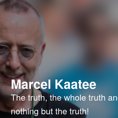
Spring
Spring
naar
naar
de
de
primaire
secundaire
inhoud
inhoud
Marcel Kaatee
The truth, the whole truth a
nothing but the truth!