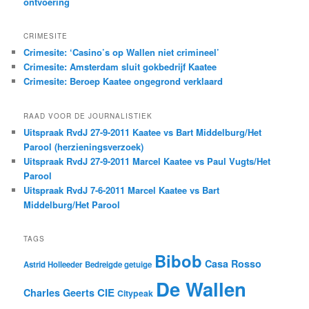
ontvoering
CRIMESITE
Crimesite: ‘Casino’s op Wallen niet crimineel’
Crimesite: Amsterdam sluit gokbedrijf Kaatee
Crimesite: Beroep Kaatee ongegrond verklaard
RAAD VOOR DE JOURNALISTIEK
Uitspraak RvdJ 27-9-2011 Kaatee vs Bart Middelburg/Het
Parool (herzieningsverzoek)
Uitspraak RvdJ 27-9-2011 Marcel Kaatee vs Paul Vugts/Het
Parool
Uitspraak RvdJ 7-6-2011 Marcel Kaatee vs Bart
Middelburg/Het Parool
TAGS
Bibob
Casa Rosso
Astrid Holleeder
Bedreigde getuige
De Wallen
CIE
Charles Geerts
Citypeak