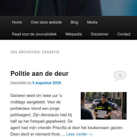
Home
Over deze website
Blog
Media
Raad voor de Journalistiek
Wikipedia
Disclaimer
Contact
TAG ARCHIEVEN:
CASSATIE
Politie aan de deur
1
Geplaatst op
5 augustus 2026
Gisteren werd om twee uur ’s
middags aangebeld. Voor de
portiekdeur stond een jonge
politieagent. Zijn dienstauto had hij
half op het fietspad geparkeerd. De
agent had mijn vriendin Priscilla al door het keukenraam gezien.
Doen alsof er niemand thuis …
Lees verder
→