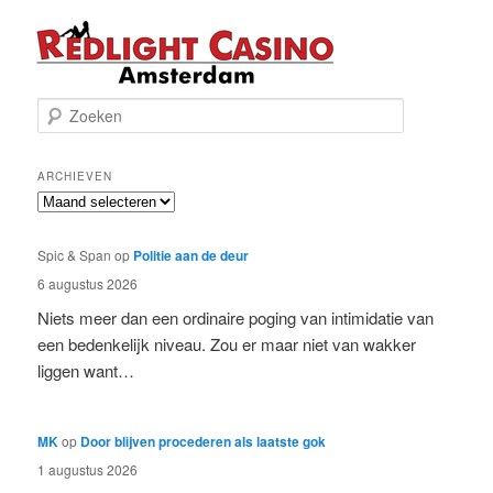
Z
o
e
k
ARCHIEVEN
e
Archieven
n
Spic & Span
op
Politie aan de deur
6 augustus 2026
Niets meer dan een ordinaire poging van intimidatie van
een bedenkelijk niveau. Zou er maar niet van wakker
liggen want…
MK
op
Door blijven procederen als laatste gok
1 augustus 2026