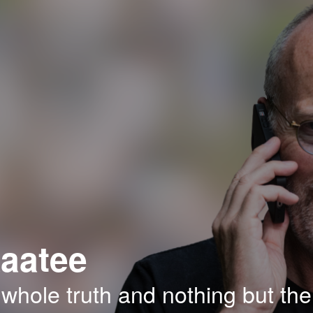
aatee
 whole truth and nothing but the 