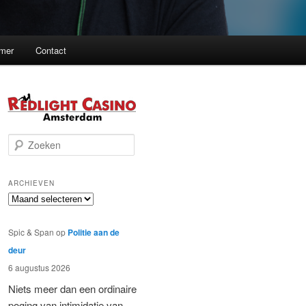
imer
Contact
Z
o
e
k
ARCHIEVEN
e
Archieven
n
Spic & Span
op
Politie aan de
deur
6 augustus 2026
Niets meer dan een ordinaire
poging van intimidatie van