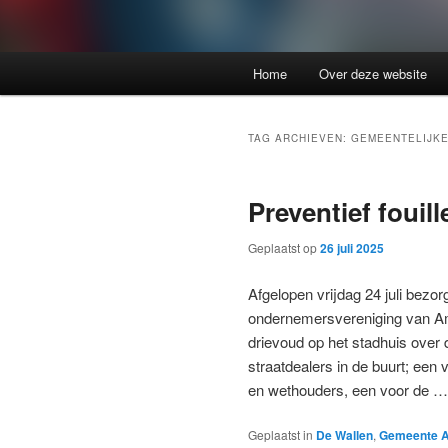
Home
Over deze website
TAG ARCHIEVEN:
GEMEENTELIJK
Preventief fouil
Geplaatst op
26 juli 2025
Afgelopen vrijdag 24 juli bezo
ondernemersvereniging van Am
drievoud op het stadhuis over
straatdealers in de buurt; een
en wethouders, een voor de 
Geplaatst in
De Wallen
,
Gemeente 