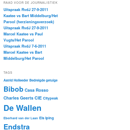
RAAD VOOR DE JOURNALISTIEK
Uitspraak RvdJ 27-9-2011
Kaatee vs Bart Middelburg/Het
Parool (herzieningsverzoek)
Uitspraak RvdJ 27-9-2011
Marcel Kaatee vs Paul
Vugts/Het Parool
Uitspraak RvdJ 7-6-2011
Marcel Kaatee vs Bart
Middelburg/Het Parool
TAGS
Astrid Holleeder
Bedreigde getuige
Bibob
Casa Rosso
CIE
Charles Geerts
Citypeak
De Wallen
Els Iping
Eberhard van der Laan
Endstra