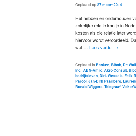
Geplaatst op
27 maart 2014
Het hebben en onderhouden va
zakelijke relatie kan je in Ne
kosten als die relatie later wor
hiervoor wordt veroordeeld. Da
wet …
Lees verder
→
Geplaatst in
Banken
,
Bibob
,
De Wal
Inc.
,
ABN-Amro
,
Akro Consult
,
Bib
bedrijfsleven
,
Dirk Wessels
,
Felix 
Parool
,
Jan-Dirk Paarlberg
,
Laurens
Ronald Wiggers
,
Telegraaf
,
Volker