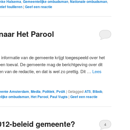
mke Halsema
,
Gemeentelijke ombudsman
,
Nationale ombudsman
,
tief fouilleren
|
Geef een reactie
naar Het Parool
 informatie van de gemeente krijgt toegespeeld over het
en toeval. De gemeente mag de berichtgeving over dit
van de redactie, en dat is wel zo prettig. Dit …
Lees
ente Amsterdam
,
Media
,
Politiek
,
PvdA
|
Getagged
AT5
,
Bibob
,
lijke ombudsman
,
Het Parool
,
Paul Vugts
|
Geef een reactie
1012-beleid gemeente?
4