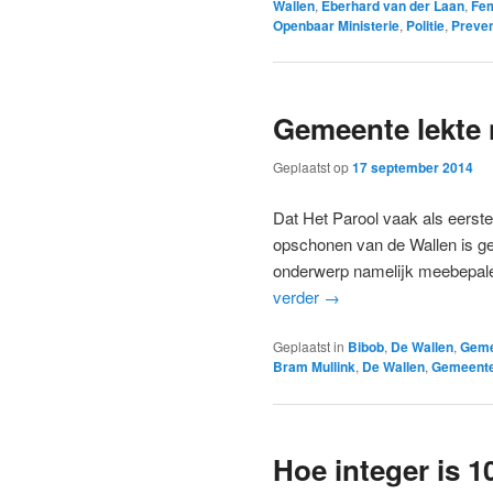
Wallen
,
Eberhard van der Laan
,
Fe
Openbaar Ministerie
,
Politie
,
Preven
Gemeente lekte 
Geplaatst op
17 september 2014
Dat Het Parool vaak als eerste
opschonen van de Wallen is ge
onderwerp namelijk meebepalen 
verder
→
Geplaatst in
Bibob
,
De Wallen
,
Geme
Bram Mullink
,
De Wallen
,
Gemeente
Hoe integer is 