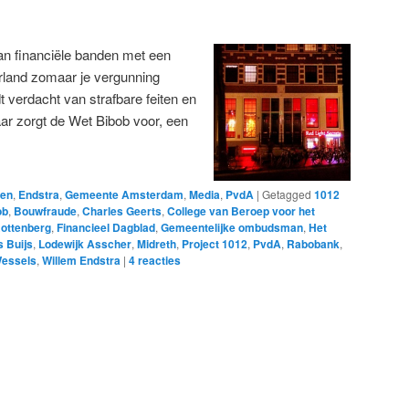
n financiële banden met een
derland zomaar je vergunning
dt verdacht van strafbare feiten en
ar zorgt de Wet Bibob voor, een
len
,
Endstra
,
Gemeente Amsterdam
,
Media
,
PvdA
|
Getagged
1012
ob
,
Bouwfraude
,
Charles Geerts
,
College van Beroep voor het
Rottenberg
,
Financieel Dagblad
,
Gemeentelijke ombudsman
,
Het
 Buijs
,
Lodewijk Asscher
,
Midreth
,
Project 1012
,
PvdA
,
Rabobank
,
Wessels
,
Willem Endstra
|
4
reacties