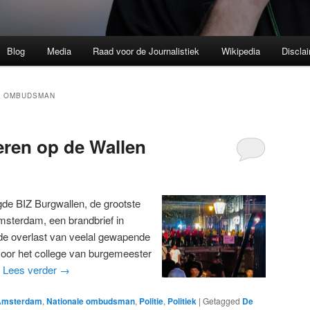
Blog
Media
Raad voor de Journalistiek
Wikipedia
Discla
E OMBUDSMAN
leren op de Wallen
rgde BIZ Burgwallen, de grootste
sterdam, een brandbrief in
 de overlast van veelal gewapende
 voor het college van burgemeester
…
Lees verder
→
Amsterdam
,
Nationale ombudsman
,
Politie
,
Politiek
|
Getagged
De