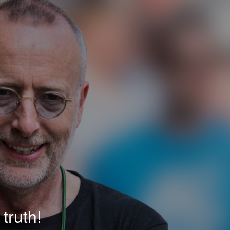
truth!