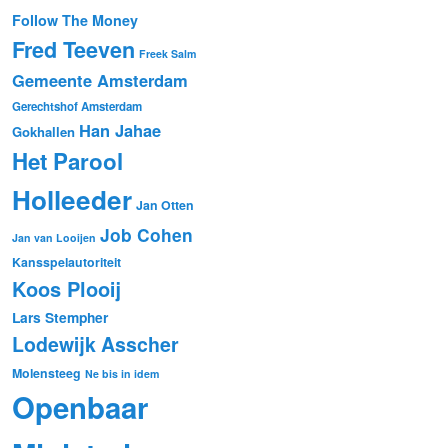
Follow The Money
Fred Teeven
Freek Salm
Gemeente Amsterdam
Gerechtshof Amsterdam
Han Jahae
Gokhallen
Het Parool
Holleeder
Jan Otten
Job Cohen
Jan van Looijen
Kansspelautoriteit
Koos Plooij
Lars Stempher
Lodewijk Asscher
Molensteeg
Ne bis in idem
Openbaar