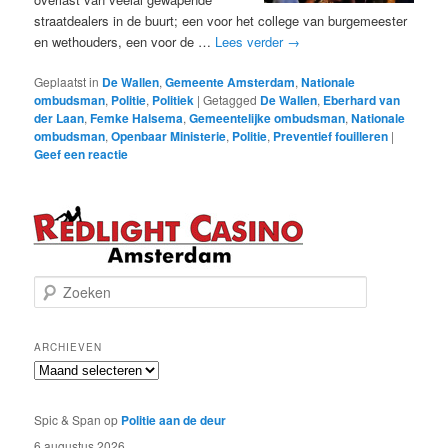
straatdealers in de buurt; een voor het college van burgemeester
en wethouders, een voor de …
Lees verder
→
Geplaatst in
De Wallen
,
Gemeente Amsterdam
,
Nationale
ombudsman
,
Politie
,
Politiek
|
Getagged
De Wallen
,
Eberhard van
der Laan
,
Femke Halsema
,
Gemeentelijke ombudsman
,
Nationale
ombudsman
,
Openbaar Ministerie
,
Politie
,
Preventief fouilleren
|
Geef een reactie
Z
o
e
k
ARCHIEVEN
e
Archieven
n
Spic & Span
op
Politie aan de deur
6 augustus 2026