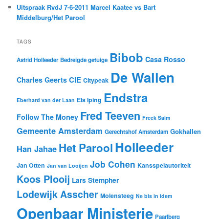
Uitspraak RvdJ 7-6-2011 Marcel Kaatee vs Bart
Middelburg/Het Parool
TAGS
Bibob
Casa Rosso
Astrid Holleeder
Bedreigde getuige
De Wallen
CIE
Charles Geerts
Citypeak
Endstra
Els Iping
Eberhard van der Laan
Fred Teeven
Follow The Money
Freek Salm
Gemeente Amsterdam
Gokhallen
Gerechtshof Amsterdam
Holleeder
Het Parool
Han Jahae
Job Cohen
Jan Otten
Kansspelautoriteit
Jan van Looijen
Koos Plooij
Lars Stempher
Lodewijk Asscher
Molensteeg
Ne bis in idem
Openbaar Ministerie
Paarlberg