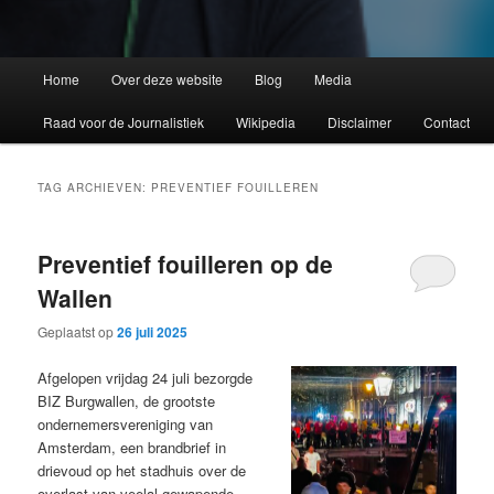
Home
Over deze website
Blog
Media
Raad voor de Journalistiek
Wikipedia
Disclaimer
Contact
TAG ARCHIEVEN:
PREVENTIEF FOUILLEREN
Preventief fouilleren op de
Wallen
Geplaatst op
26 juli 2025
Afgelopen vrijdag 24 juli bezorgde
BIZ Burgwallen, de grootste
ondernemersvereniging van
Amsterdam, een brandbrief in
drievoud op het stadhuis over de
overlast van veelal gewapende