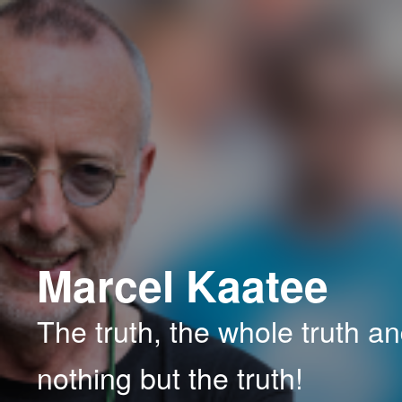
Spring
Spring
naar
naar
de
de
primaire
secundaire
inhoud
inhoud
Marcel Kaatee
The truth, the whole truth a
nothing but the truth!