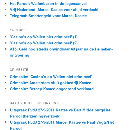
Het Parool: Wallenbazen in de tegenaanval
Vrij Nederland: Marcel Kaatee voor altijd verdacht
Telegraaf: Smartengeld voor Marcel Kaatee
YOUTUBE
'Casino's op Wallen niet crimineel' (1)
'Casino's op Wallen niet crimineel' (2)
AT5: Geld nog steeds onvindbaar 40 jaar na de Heineken-
ontvoering
CRIMESITE
Crimesite: ‘Casino’s op Wallen niet crimineel’
Crimesite: Amsterdam sluit gokbedrijf Kaatee
Crimesite: Beroep Kaatee ongegrond verklaard
RAAD VOOR DE JOURNALISTIEK
Uitspraak RvdJ 27-9-2011 Kaatee vs Bart Middelburg/Het
Parool (herzieningsverzoek)
Uitspraak RvdJ 27-9-2011 Marcel Kaatee vs Paul Vugts/Het
Parool