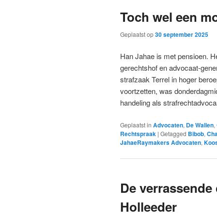
Toch wel een m
Geplaatst op
30 september 2025
Han Jahae is met pensioen. He
gerechtshof en advocaat-gene
strafzaak Terrel in hoger ber
voortzetten, was donderdagmidd
handeling als strafrechtadvoc
Geplaatst in
Advocaten
,
De Wallen
,
Rechtspraak
|
Getagged
Bibob
,
Cha
JahaeRaymakers Advocaten
,
Koos
De verrassende
Holleeder