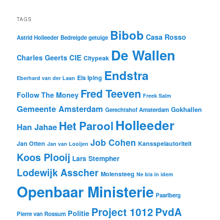
TAGS
Bibob
Casa Rosso
Astrid Holleeder
Bedreigde getuige
De Wallen
CIE
Charles Geerts
Citypeak
Endstra
Els Iping
Eberhard van der Laan
Fred Teeven
Follow The Money
Freek Salm
Gemeente Amsterdam
Gokhallen
Gerechtshof Amsterdam
Holleeder
Het Parool
Han Jahae
Job Cohen
Jan Otten
Kansspelautoriteit
Jan van Looijen
Koos Plooij
Lars Stempher
Lodewijk Asscher
Molensteeg
Ne bis in idem
Openbaar Ministerie
Paarlberg
Project 1012
PvdA
Politie
Pierre van Rossum