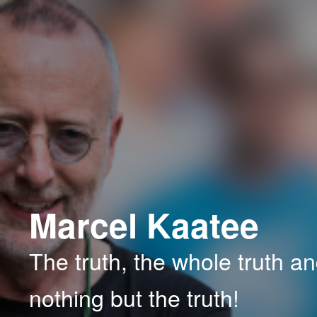
Spring
Spring
naar
naar
de
de
primaire
secundaire
inhoud
inhoud
Marcel Kaatee
The truth, the whole truth a
nothing but the truth!