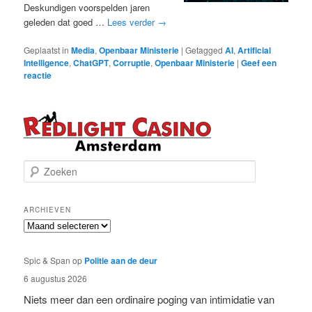
Deskundigen voorspelden jaren
geleden dat goed …
Lees verder
→
Geplaatst in
Media
,
Openbaar Ministerie
|
Getagged
AI
,
Artificial
Intelligence
,
ChatGPT
,
Corruptie
,
Openbaar Ministerie
|
Geef een
reactie
Z
o
e
k
ARCHIEVEN
e
Archieven
n
Spic & Span
op
Politie aan de deur
6 augustus 2026
Niets meer dan een ordinaire poging van intimidatie van