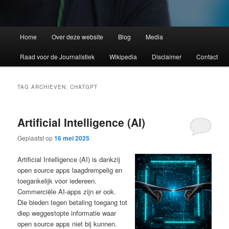
Home
Over deze website
Blog
Media
Raad voor de Journalistiek
Wikipedia
Disclaimer
Contact
TAG ARCHIEVEN:
CHATGPT
Artificial Intelligence (AI)
Geplaatst op
16 mei 2025
Artificial Intelligence (AI) is dankzij
open source apps laagdrempelig en
toegankelijk voor iedereen.
Commerciële AI-apps zijn er ook.
Die bieden tegen betaling toegang tot
diep weggestopte informatie waar
open source apps niet bij kunnen.