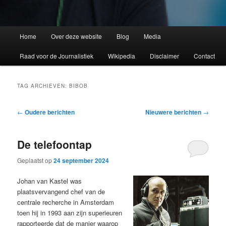
Home
Over deze website
Blog
Media
Raad voor de Journalistiek
Wikipedia
Disclaimer
Contact
TAG ARCHIEVEN:
BIBOB
Bericht
←
Oudere berichten
Nieuwere berichten
→
navigatie
De telefoontap
Geplaatst op
24 september 2024
Johan van Kastel was
plaatsvervangend chef van de
centrale recherche in Amsterdam
toen hij in 1993 aan zijn superieuren
rapporteerde dat de manier waarop