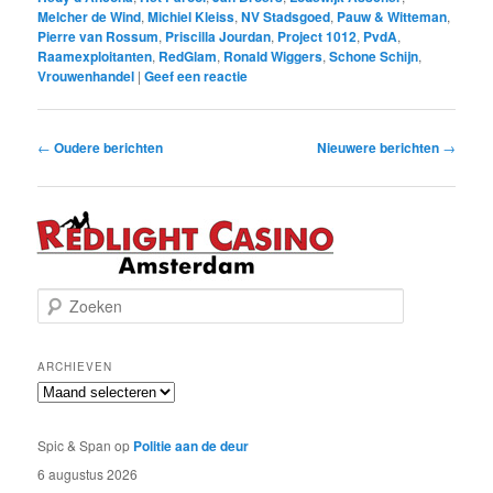
Melcher de Wind
,
Michiel Kleiss
,
NV Stadsgoed
,
Pauw & Witteman
,
Pierre van Rossum
,
Priscilla Jourdan
,
Project 1012
,
PvdA
,
Raamexploitanten
,
RedGlam
,
Ronald Wiggers
,
Schone Schijn
,
Vrouwenhandel
|
Geef een reactie
Bericht
←
Oudere berichten
Nieuwere berichten
→
navigatie
Z
o
e
k
ARCHIEVEN
e
Archieven
n
Spic & Span
op
Politie aan de deur
6 augustus 2026