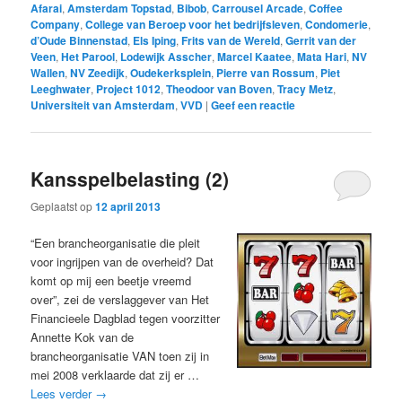
Afarai
,
Amsterdam Topstad
,
Bibob
,
Carrousel Arcade
,
Coffee
Company
,
College van Beroep voor het bedrijfsleven
,
Condomerie
,
d’Oude Binnenstad
,
Els Iping
,
Frits van de Wereld
,
Gerrit van der
Veen
,
Het Parool
,
Lodewijk Asscher
,
Marcel Kaatee
,
Mata Hari
,
NV
Wallen
,
NV Zeedijk
,
Oudekerksplein
,
Pierre van Rossum
,
Piet
Leeghwater
,
Project 1012
,
Theodoor van Boven
,
Tracy Metz
,
Universiteit van Amsterdam
,
VVD
|
Geef een reactie
Kansspelbelasting (2)
Geplaatst op
12 april 2013
“Een brancheorganisatie die pleit
voor ingrijpen van de overheid? Dat
komt op mij een beetje vreemd
over”, zei de verslaggever van Het
Financieele Dagblad tegen voorzitter
Annette Kok van de
brancheorganisatie VAN toen zij in
mei 2008 verklaarde dat zij er …
Lees verder
→