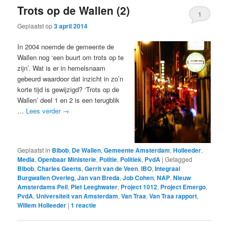
Trots op de Wallen (2)
1
Geplaatst op
3 april 2014
In 2004 noemde de gemeente de
Wallen nog ‘een buurt om trots op te
zijn’. Wat is er in hemelsnaam
gebeurd waardoor dat inzicht in zo’n
korte tijd is gewijzigd? ‘Trots op de
Wallen’ deel 1 en 2 is een terugblik
…
Lees verder
→
Geplaatst in
Bibob
,
De Wallen
,
Gemeente Amsterdam
,
Holleeder
,
Media
,
Openbaar Ministerie
,
Politie
,
Politiek
,
PvdA
|
Getagged
Bibob
,
Charles Geerts
,
Gerrit van de Veen
,
IBO
,
Integraal
Burgwallen Overleg
,
Jan van Breda
,
Job Cohen
,
NAP
,
Nieuw
Amsterdams Peil
,
Piet Leeghwater
,
Project 1012
,
Project Emergo
,
PvdA
,
Universiteit van Amsterdam
,
Van Traa
,
Van Traa rapport
,
Willem Holleeder
|
1
reactie