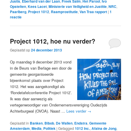
Justis
,
Eberhard van der Laan
,
Freek Salm
,
Het Parool
,
Ivo
Opstelten
,
Kees Lacet
,
Ministerie van Veiligheid en Justitie
,
NRC
,
Paarlberg
,
Project 1012
,
Raamprostitutie
,
Van Traa rapport
|
1
reactie
Project 1012, hoe nu verder?
Geplaatst op
24 december 2013
Op maandag 9 december 2013 vond
in de Beurs van Berlage een door de
gemeente georganiseerde
bijeenkomst plaats over Project
1012. Het was aangekondigd als
‘Rondetafelconferentie Project 1012’.
Ik was daar aanwezig als
vertegenwoordiger van Ondernemersvereniging Oudezijds
Achterburgwal (OVOA). Naast …
Lees verder
→
Geplaatst in
Banken
,
Bibob
,
De Wallen
,
Endstra
,
Gemeente
Amsterdam
,
Media
,
Politiek
|
Getagged
1012 Inc.
,
Afaina de Jong
,