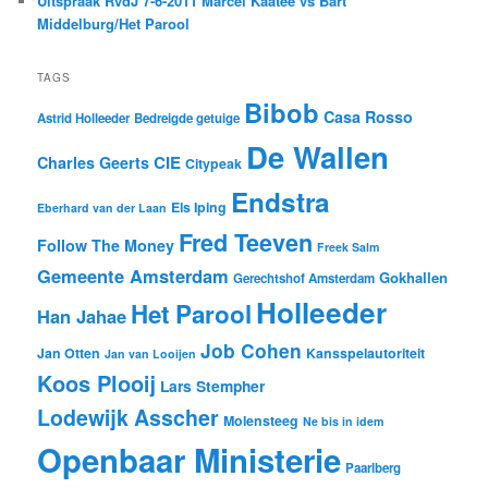
Uitspraak RvdJ 7-6-2011 Marcel Kaatee vs Bart
Middelburg/Het Parool
TAGS
Bibob
Casa Rosso
Astrid Holleeder
Bedreigde getuige
De Wallen
CIE
Charles Geerts
Citypeak
Endstra
Els Iping
Eberhard van der Laan
Fred Teeven
Follow The Money
Freek Salm
Gemeente Amsterdam
Gokhallen
Gerechtshof Amsterdam
Holleeder
Het Parool
Han Jahae
Job Cohen
Jan Otten
Kansspelautoriteit
Jan van Looijen
Koos Plooij
Lars Stempher
Lodewijk Asscher
Molensteeg
Ne bis in idem
Openbaar Ministerie
Paarlberg