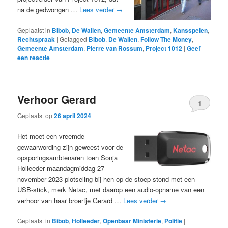
na de gedwongen …
Lees verder
→
Geplaatst in
Bibob
,
De Wallen
,
Gemeente Amsterdam
,
Kansspelen
,
Rechtspraak
|
Getagged
Bibob
,
De Wallen
,
Follow The Money
,
Gemeente Amsterdam
,
Pierre van Rossum
,
Project 1012
|
Geef
een reactie
Verhoor Gerard
1
Geplaatst op
26 april 2024
Het moet een vreemde
gewaarwording zijn geweest voor de
opsporingsambtenaren toen Sonja
Holleeder maandagmiddag 27
november 2023 plotseling bij hen op de stoep stond met een
USB-stick, merk Netac, met daarop een audio-opname van een
verhoor van haar broertje Gerard …
Lees verder
→
Geplaatst in
Bibob
,
Holleeder
,
Openbaar Ministerie
,
Politie
|