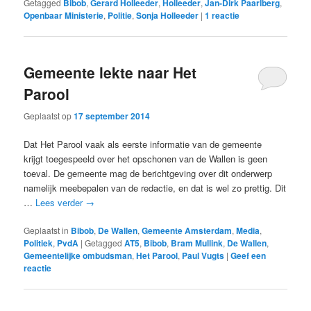
Getagged
Bibob
,
Gerard Holleeder
,
Holleeder
,
Jan-Dirk Paarlberg
,
Openbaar Ministerie
,
Politie
,
Sonja Holleeder
|
1
reactie
Gemeente lekte naar Het
Parool
Geplaatst op
17 september 2014
Dat Het Parool vaak als eerste informatie van de gemeente
krijgt toegespeeld over het opschonen van de Wallen is geen
toeval. De gemeente mag de berichtgeving over dit onderwerp
namelijk meebepalen van de redactie, en dat is wel zo prettig. Dit
…
Lees verder
→
Geplaatst in
Bibob
,
De Wallen
,
Gemeente Amsterdam
,
Media
,
Politiek
,
PvdA
|
Getagged
AT5
,
Bibob
,
Bram Mullink
,
De Wallen
,
Gemeentelijke ombudsman
,
Het Parool
,
Paul Vugts
|
Geef een
reactie