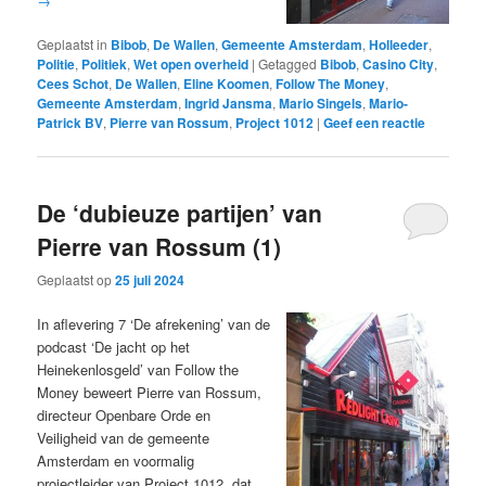
→
Geplaatst in
Bibob
,
De Wallen
,
Gemeente Amsterdam
,
Holleeder
,
Politie
,
Politiek
,
Wet open overheid
|
Getagged
Bibob
,
Casino City
,
Cees Schot
,
De Wallen
,
Eline Koomen
,
Follow The Money
,
Gemeente Amsterdam
,
Ingrid Jansma
,
Mario Singels
,
Mario-
Patrick BV
,
Pierre van Rossum
,
Project 1012
|
Geef een reactie
De ‘dubieuze partijen’ van
Pierre van Rossum (1)
Geplaatst op
25 juli 2024
In aflevering 7 ‘De afrekening’ van de
podcast ‘De jacht op het
Heinekenlosgeld’ van Follow the
Money beweert Pierre van Rossum,
directeur Openbare Orde en
Veiligheid van de gemeente
Amsterdam en voormalig
projectleider van Project 1012, dat