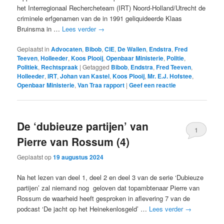
het Interregionaal Rechercheteam (IRT) Noord-Holland/Utrecht de
criminele erfgenamen van de in 1991 geliquideerde Klaas
Bruinsma in …
Lees verder
→
Geplaatst in
Advocaten
,
Bibob
,
CIE
,
De Wallen
,
Endstra
,
Fred
Teeven
,
Holleeder
,
Koos Plooij
,
Openbaar Ministerie
,
Politie
,
Politiek
,
Rechtspraak
|
Getagged
Bibob
,
Endstra
,
Fred Teeven
,
Holleeder
,
IRT
,
Johan van Kastel
,
Koos Plooij
,
Mr. E.J. Hofstee
,
Openbaar Ministerie
,
Van Traa rapport
|
Geef een reactie
De ‘dubieuze partijen’ van
1
Pierre van Rossum (4)
Geplaatst op
19 augustus 2024
Na het lezen van deel 1, deel 2 en deel 3 van de serie ‘Dubieuze
partijen’ zal niemand nog geloven dat topambtenaar Pierre van
Rossum de waarheid heeft gesproken in aflevering 7 van de
podcast ‘De jacht op het Heinekenlosgeld’ …
Lees verder
→