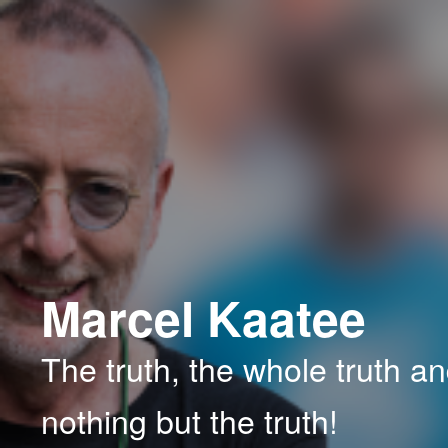
Spring
Spring
naar
naar
de
de
primaire
secundaire
inhoud
inhoud
Marcel Kaatee
The truth, the whole truth a
nothing but the truth!