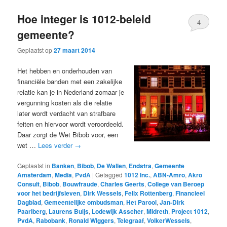
Hoe integer is 1012-beleid
4
gemeente?
Geplaatst op
27 maart 2014
Het hebben en onderhouden van
financiële banden met een zakelijke
relatie kan je in Nederland zomaar je
vergunning kosten als die relatie
later wordt verdacht van strafbare
feiten en hiervoor wordt veroordeeld.
Daar zorgt de Wet Bibob voor, een
wet …
Lees verder
→
Geplaatst in
Banken
,
Bibob
,
De Wallen
,
Endstra
,
Gemeente
Amsterdam
,
Media
,
PvdA
|
Getagged
1012 Inc.
,
ABN-Amro
,
Akro
Consult
,
Bibob
,
Bouwfraude
,
Charles Geerts
,
College van Beroep
voor het bedrijfsleven
,
Dirk Wessels
,
Felix Rottenberg
,
Financieel
Dagblad
,
Gemeentelijke ombudsman
,
Het Parool
,
Jan-Dirk
Paarlberg
,
Laurens Buijs
,
Lodewijk Asscher
,
Midreth
,
Project 1012
,
PvdA
,
Rabobank
,
Ronald Wiggers
,
Telegraaf
,
VolkerWessels
,