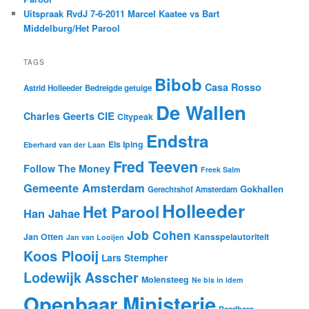
Uitspraak RvdJ 7-6-2011 Marcel Kaatee vs Bart
Middelburg/Het Parool
TAGS
Bibob
Casa Rosso
Astrid Holleeder
Bedreigde getuige
De Wallen
CIE
Charles Geerts
Citypeak
Endstra
Els Iping
Eberhard van der Laan
Fred Teeven
Follow The Money
Freek Salm
Gemeente Amsterdam
Gokhallen
Gerechtshof Amsterdam
Holleeder
Het Parool
Han Jahae
Job Cohen
Jan Otten
Kansspelautoriteit
Jan van Looijen
Koos Plooij
Lars Stempher
Lodewijk Asscher
Molensteeg
Ne bis in idem
Openbaar Ministerie