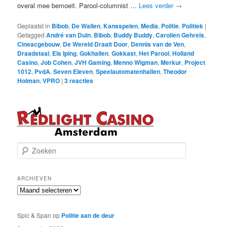
overal mee bemoeit. Parool-columnist …
Lees verder
→
Geplaatst in
Bibob
,
De Wallen
,
Kansspelen
,
Media
,
Politie
,
Politiek
|
Getagged
André van Duin
,
Bibob
,
Buddy Buddy
,
Carolien Gehrels
,
Cineacgebouw
,
De Wereld Draait Door
,
Dennis van de Ven
,
Draadstaal
,
Els Iping
,
Gokhallen
,
Gokkast
,
Het Parool
,
Holland
Casino
,
Job Cohen
,
JVH Gaming
,
Menno Wigman
,
Merkur
,
Project
1012
,
PvdA
,
Seven Eleven
,
Speelautomatenhallen
,
Theodor
Holman
,
VPRO
|
3
reacties
Z
o
e
k
ARCHIEVEN
e
Archieven
n
Spic & Span
op
Politie aan de deur