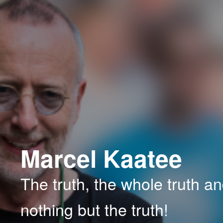
Spring
Spring
naar
naar
de
de
primaire
secundaire
inhoud
inhoud
Marcel Kaatee
The truth, the whole truth a
nothing but the truth!