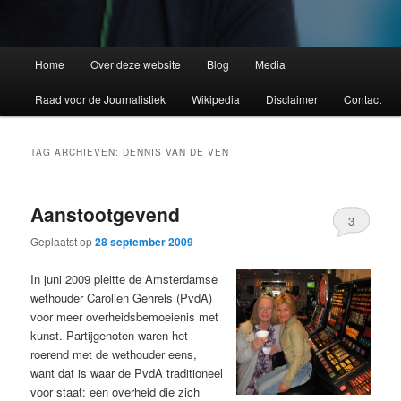
Home
Over deze website
Blog
Media
Raad voor de Journalistiek
Wikipedia
Disclaimer
Contact
TAG ARCHIEVEN:
DENNIS VAN DE VEN
Aanstootgevend
3
Geplaatst op
28 september 2009
In juni 2009 pleitte de Amsterdamse
wethouder Carolien Gehrels (PvdA)
voor meer overheidsbemoeienis met
kunst. Partijgenoten waren het
roerend met de wethouder eens,
want dat is waar de PvdA traditioneel
voor staat: een overheid die zich