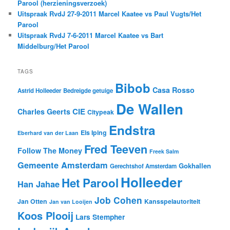
Parool (herzieningsverzoek)
Uitspraak RvdJ 27-9-2011 Marcel Kaatee vs Paul Vugts/Het
Parool
Uitspraak RvdJ 7-6-2011 Marcel Kaatee vs Bart
Middelburg/Het Parool
TAGS
Bibob
Casa Rosso
Astrid Holleeder
Bedreigde getuige
De Wallen
CIE
Charles Geerts
Citypeak
Endstra
Els Iping
Eberhard van der Laan
Fred Teeven
Follow The Money
Freek Salm
Gemeente Amsterdam
Gokhallen
Gerechtshof Amsterdam
Holleeder
Het Parool
Han Jahae
Job Cohen
Jan Otten
Kansspelautoriteit
Jan van Looijen
Koos Plooij
Lars Stempher