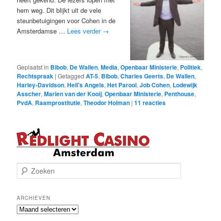
hem weg. Dit blijkt uit de vele
steunbetuigingen voor Cohen in de
Amsterdamse …
Lees verder
→
Geplaatst in
Bibob
,
De Wallen
,
Media
,
Openbaar Ministerie
,
Politiek
,
Rechtspraak
|
Getagged
AT-5
,
Bibob
,
Charles Geerts
,
De Wallen
,
Harley-Davidson
,
Hell's Angels
,
Het Parool
,
Job Cohen
,
Lodewijk
Asscher
,
Marien van der Kooij
,
Openbaar Ministerie
,
Penthouse
,
PvdA
,
Raamprostitutie
,
Theodor Holman
|
11
reacties
Z
o
e
k
ARCHIEVEN
e
Archieven
n