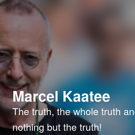
Spring
Spring
naar
naar
de
de
primaire
secundaire
inhoud
inhoud
Marcel Kaatee
The truth, the whole truth a
nothing but the truth!