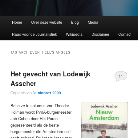
Home
Over deze website
Blog
Media
Raad voor de Journalistiek
Wikipedia
Disclaimer
Contact
TAG ARCHIEVEN:
HELL’S ANGELS
Het gevecht van Lodewijk
11
Asscher
Geplaatst op
31 oktober 2009
Behalve in columns van Theodor
Holman wordt PvdA-burgemeester
Job Cohen door Het Parool
gepresenteerd als de beste
burgemeester die Amsterdam ooit
heeft gekend. De lezers lopen met