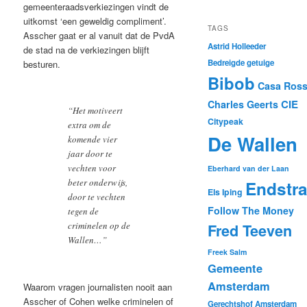
gemeenteraadsverkiezingen vindt de
uitkomst ‘een geweldig compliment’.
TAGS
Asscher gaat er al vanuit dat de PvdA
Astrid Holleeder
de stad na de verkiezingen blijft
Bedreigde getuige
besturen.
Bibob
Casa Ros
CIE
Charles Geerts
“Het motiveert
Citypeak
extra om de
De Wallen
komende vier
jaar door te
vechten voor
Eberhard van der Laan
beter onderwijs,
Endstr
Els Iping
door te vechten
Follow The Money
tegen de
criminelen op de
Fred Teeven
Wallen…”
Freek Salm
Gemeente
Amsterdam
Waarom vragen journalisten nooit aan
Asscher of Cohen welke criminelen of
Gerechtshof Amsterdam