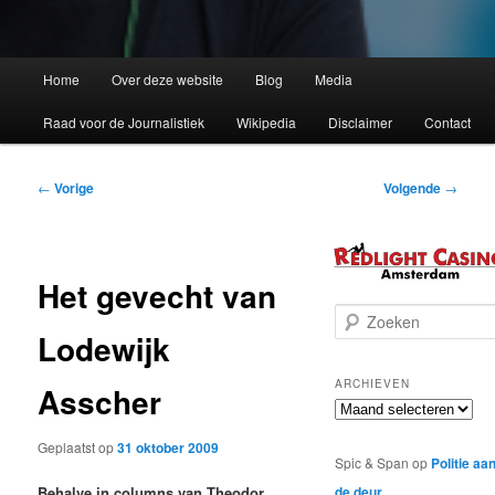
Home
Over deze website
Blog
Media
Raad voor de Journalistiek
Wikipedia
Disclaimer
Contact
Bericht
←
Vorige
Volgende
→
navigatie
Het gevecht van
Z
Lodewijk
o
e
k
ARCHIEVEN
Asscher
e
Archieven
n
Geplaatst op
31 oktober 2009
Spic & Span
op
Politie aa
de deur
Behalve in columns van Theodor