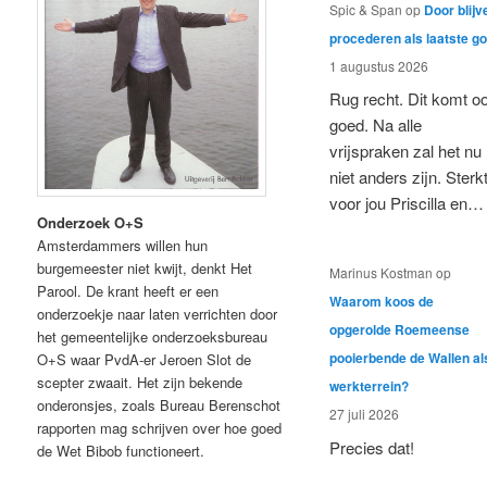
Spic & Span
op
Door blijv
procederen als laatste g
1 augustus 2026
Rug recht. Dit komt o
goed. Na alle
vrijspraken zal het nu
niet anders zijn. Sterk
voor jou Priscilla en…
Onderzoek O+S
Amsterdammers willen hun
burgemeester niet kwijt, denkt Het
Marinus Kostman
op
Parool. De krant heeft er een
Waarom koos de
onderzoekje naar laten verrichten door
opgerolde Roemeense
het gemeentelijke onderzoeksbureau
pooierbende de Wallen al
O+S waar PvdA-er Jeroen Slot de
scepter zwaait. Het zijn bekende
werkterrein?
onderonsjes, zoals Bureau Berenschot
27 juli 2026
rapporten mag schrijven over hoe goed
Precies dat!
de Wet Bibob functioneert.