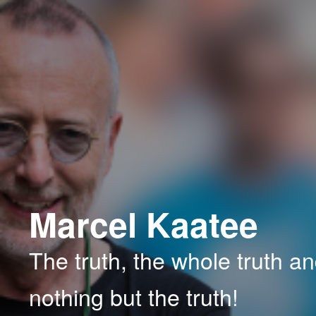
Spring
naar
de
primaire
inhoud
Marcel Kaatee
The truth, the whole truth a
nothing but the truth!