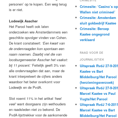
CRIMESITE
personen’ op te kopen. Een weg terug
Crimesite: ‘Casino’s op
is er niet.
Wallen niet crimineel’
Crimesite: Amsterdam
Lodewijk Asscher
sluit gokbedrijf Kaatee
Het Parool heeft ook laten
Crimesite: Beroep
onderzoeken wie Amsterdammers een
Kaatee ongegrond
geschikte opvolger vinden van Cohen.
verklaard
De krant constateert:
‘Een kwart van
de ondervraagden kon spontaan een
RAAD VOOR DE
naam noemen. Daarbij viel die van
locoburgemeester Asscher het vaakst:
JOURNALISTIEK
bij 11 procent.’
Feitelijk geeft 3% van
Uitspraak RvdJ 27-9-20
alle ondervraagden dat aan, maar de
Kaatee vs Bart
krant interpreteert de cijfers anders
Middelburg/Het Parool
waardoor het beter overkomt voor
(herzieningsverzoek)
Lodewijk en de PvdA.
Uitspraak RvdJ 27-9-20
Marcel Kaatee vs Paul
Slot noemt 11% in het artikel
‘heel
Vugts/Het Parool
veel’
want doorgaans zijn wethouders
Uitspraak RvdJ 7-6-201
en raadsleden niet zo bekend. De
Marcel Kaatee vs Bart
PvdA-lijsttrekker voor de aankomende
Middelburg/Het Parool