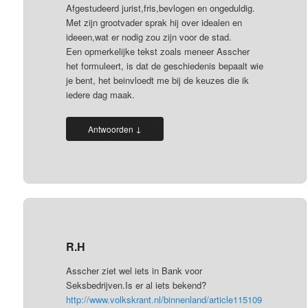
Afgestudeerd jurist,fris,bevlogen en ongeduldig.
Met zijn grootvader sprak hij over idealen en
ideeen,wat er nodig zou zijn voor de stad.
Een opmerkelijke tekst zoals meneer Asscher
het formuleert, is dat de geschiedenis bepaalt wie
je bent, het beinvloedt me bij de keuzes die ik
iedere dag maak.
↓
Antwoorden
R.H
Asscher ziet wel iets in Bank voor
Seksbedrijven.Is er al iets bekend?
http://www.volkskrant.nl/binnenland/article115109