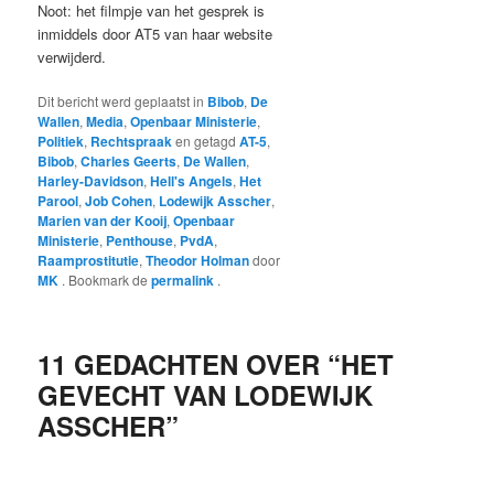
Noot: het filmpje van het gesprek is
inmiddels door AT5 van haar website
verwijderd.
Dit bericht werd geplaatst in
Bibob
,
De
Wallen
,
Media
,
Openbaar Ministerie
,
Politiek
,
Rechtspraak
en getagd
AT-5
,
Bibob
,
Charles Geerts
,
De Wallen
,
Harley-Davidson
,
Hell's Angels
,
Het
Parool
,
Job Cohen
,
Lodewijk Asscher
,
Marien van der Kooij
,
Openbaar
Ministerie
,
Penthouse
,
PvdA
,
Raamprostitutie
,
Theodor Holman
door
MK
. Bookmark de
permalink
.
11 GEDACHTEN OVER “
HET
GEVECHT VAN LODEWIJK
ASSCHER
”