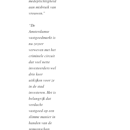
medeplichtigheid
aan misbruik van
vrouwen.”
“De
Amsterdamse
vastgoedmarkt is
nu zozeer
verweven met het
criminele circuit
dat veel nette
investeerders wel
drie keer
uitkijken voor ze
in de stad
investeren. Het is
belangrijk dat
verdacht
vastgoed op een
slimme manier in
handen van de
gemeenschap