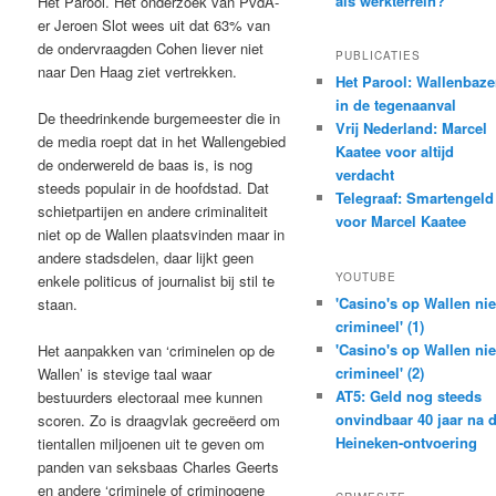
als werkterrein?
Het Parool. Het onderzoek van PvdA-
er Jeroen Slot wees uit dat 63% van
de ondervraagden Cohen liever niet
PUBLICATIES
naar Den Haag ziet vertrekken.
Het Parool: Wallenbaz
in de tegenaanval
De theedrinkende burgemeester die in
Vrij Nederland: Marcel
de media roept dat in het Wallengebied
Kaatee voor altijd
de onderwereld de baas is, is nog
verdacht
steeds populair in de hoofdstad. Dat
Telegraaf: Smartengeld
schietpartijen en andere criminaliteit
voor Marcel Kaatee
niet op de Wallen plaatsvinden maar in
andere stadsdelen, daar lijkt geen
YOUTUBE
enkele politicus of journalist bij stil te
'Casino's op Wallen nie
staan.
crimineel' (1)
'Casino's op Wallen nie
Het aanpakken van ‘criminelen op de
crimineel' (2)
Wallen’ is stevige taal waar
AT5: Geld nog steeds
bestuurders electoraal mee kunnen
onvindbaar 40 jaar na 
scoren. Zo is draagvlak gecreëerd om
Heineken-ontvoering
tientallen miljoenen uit te geven om
panden van seksbaas Charles Geerts
en andere ‘criminele of criminogene