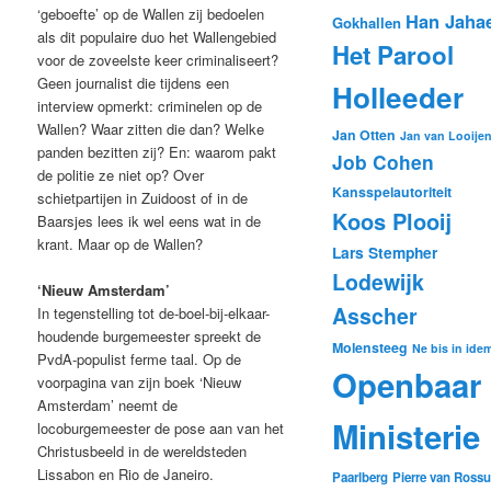
‘geboefte’ op de Wallen zij bedoelen
Han Jaha
Gokhallen
als dit populaire duo het Wallengebied
Het Parool
voor de zoveelste keer criminaliseert?
Geen journalist die tijdens een
Holleeder
interview opmerkt: criminelen op de
Wallen? Waar zitten die dan? Welke
Jan Otten
Jan van Looije
panden bezitten zij? En: waarom pakt
Job Cohen
de politie ze niet op? Over
Kansspelautoriteit
schietpartijen in Zuidoost of in de
Koos Plooij
Baarsjes lees ik wel eens wat in de
krant. Maar op de Wallen?
Lars Stempher
Lodewijk
‘Nieuw Amsterdam’
Asscher
In tegenstelling tot de-boel-bij-elkaar-
houdende burgemeester spreekt de
Molensteeg
Ne bis in ide
PvdA-populist ferme taal. Op de
Openbaar
voorpagina van zijn boek ‘Nieuw
Amsterdam’ neemt de
Ministerie
locoburgemeester de pose aan van het
Christusbeeld in de wereldsteden
Lissabon en Rio de Janeiro.
Paarlberg
Pierre van Ross