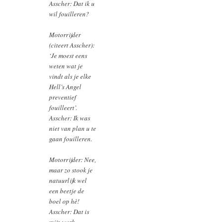
Asscher:
Dat ik u
wil fouilleren?
Motorrijder
(citeert Asscher):
‘Je moest eens
weten wat je
vindt als je elke
Hell’s Angel
preventief
fouilleert’.
Asscher:
Ik was
niet van plan u te
gaan fouilleren.
Motorrijder:
Nee,
maar zo stook je
natuurlijk wel
een beetje de
boel op hè!
Asscher:
Dat is