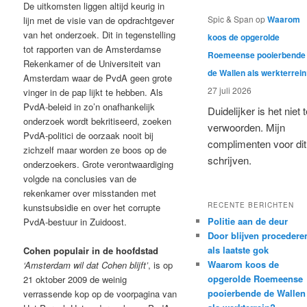
De uitkomsten liggen altijd keurig in
Spic & Span
op
Waarom
lijn met de visie van de opdrachtgever
van het onderzoek. Dit in tegenstelling
koos de opgerolde
tot rapporten van de Amsterdamse
Roemeense pooierbende
Rekenkamer of de Universiteit van
de Wallen als werkterrei
Amsterdam waar de PvdA geen grote
27 juli 2026
vinger in de pap lijkt te hebben. Als
PvdA-beleid in zo’n onafhankelijk
Duidelijker is het niet 
onderzoek wordt bekritiseerd, zoeken
verwoorden. Mijn
PvdA-politici de oorzaak nooit bij
complimenten voor dit
zichzelf maar worden ze boos op de
schrijven.
onderzoekers. Grote verontwaardiging
volgde na conclusies van de
rekenkamer over misstanden met
RECENTE BERICHTEN
kunstsubsidie en over het corrupte
Politie aan de deur
PvdA-bestuur in Zuidoost.
Door blijven procedere
als laatste gok
Cohen populair in de hoofdstad
Waarom koos de
‘Amsterdam wil dat Cohen blijft’
, is op
opgerolde Roemeense
21 oktober 2009 de weinig
pooierbende de Wallen
verrassende kop op de voorpagina van