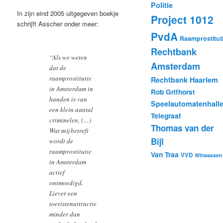
Politie
In zijn eind 2005 uitgegeven boekje
Project 1012
schrijft Asscher onder meer:
PvdA
Raamprostitut
Rechtbank
“Als we weten
Amsterdam
dat de
raamprostitutie
Rechtbank Haarlem
in Amsterdam in
Rob Grifhorst
handen is van
Speelautomatenhall
een klein aantal
Telegraaf
criminelen, (…)
Thomas van der
Wat mij betreft
Bijl
wordt de
raamprostitutie
Van Traa
VVD
Witwassen
in Amsterdam
actief
ontmoedigd.
Liever een
toeristenattractie
minder dan