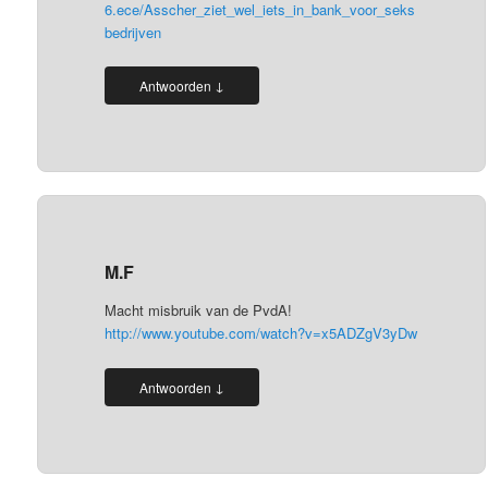
6.ece/Asscher_ziet_wel_iets_in_bank_voor_seks
bedrijven
↓
Antwoorden
M.F
Macht misbruik van de PvdA!
http://www.youtube.com/watch?v=x5ADZgV3yDw
↓
Antwoorden