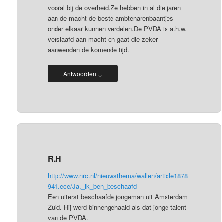
vooral bij de overheid.Ze hebben in al die jaren
aan de macht de beste ambtenarenbaantjes
onder elkaar kunnen verdelen.De PVDA is a.h.w.
verslaafd aan macht en gaat die zeker
aanwenden de komende tijd.
↓
Antwoorden
R.H
http://www.nrc.nl/nieuwsthema/wallen/article1878
941.ece/Ja,_ik_ben_beschaafd
Een uiterst beschaafde jongeman uit Amsterdam
Zuid. Hij werd binnengehaald als dat jonge talent
van de PVDA.