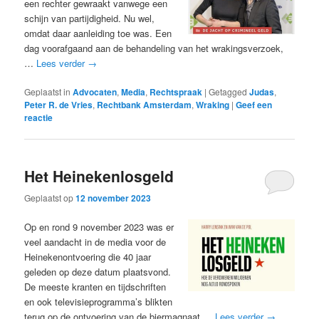
een rechter gewraakt vanwege een
schijn van partijdigheid. Nu wel,
omdat daar aanleiding toe was. Een
dag voorafgaand aan de behandeling van het wrakingsverzoek,
…
Lees verder
→
Geplaatst in
Advocaten
,
Media
,
Rechtspraak
|
Getagged
Judas
,
Peter R. de Vries
,
Rechtbank Amsterdam
,
Wraking
|
Geef een
reactie
Het Heinekenlosgeld
Geplaatst op
12 november 2023
Op en rond 9 november 2023 was er
veel aandacht in de media voor de
Heinekenontvoering die 40 jaar
geleden op deze datum plaatsvond.
De meeste kranten en tijdschriften
en ook televisieprogramma’s blikten
terug op de ontvoering van de biermagnaat …
Lees verder
→