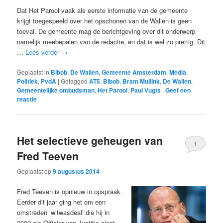
Dat Het Parool vaak als eerste informatie van de gemeente
krijgt toegespeeld over het opschonen van de Wallen is geen
toeval. De gemeente mag de berichtgeving over dit onderwerp
namelijk meebepalen van de redactie, en dat is wel zo prettig. Dit
…
Lees verder
→
Geplaatst in
Bibob
,
De Wallen
,
Gemeente Amsterdam
,
Media
,
Politiek
,
PvdA
|
Getagged
AT5
,
Bibob
,
Bram Mullink
,
De Wallen
,
Gemeentelijke ombudsman
,
Het Parool
,
Paul Vugts
|
Geef een
reactie
Het selectieve geheugen van
1
Fred Teeven
Geplaatst op
9 augustus 2014
Fred Teeven is opnieuw in opspraak.
Eerder dit jaar ging het om een
omstreden ‘witwasdeal’ die hij in
2000 als Officier van Justitie sloot