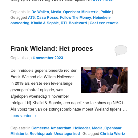
Geplaatst in
De Wallen
,
Media
,
Openbaar Ministerie
,
Politie
|
Getagged
AT5
,
Casa Rosso
,
Follow The Money
,
Heineken-
ontvoering
,
Khalid & Sophie
,
RTL Boulevard
|
Geef een reactie
Frank Wieland: Het proces
Geplaatst op
4 november 2023
De inmiddels gepensioneerde rechter
Frank Wieland die Willem Holleeder
in 2019 als eerste een levenslange
gevangenisstraf oplegde, was
afgelopen woensdag 1 november
tafelgast bij Khalid & Sophie, een dagelijkse talkshow op NPO1.
Als voorzitter van de zittingscombinatie moest Wieland tijdens …
Lees verder
→
Geplaatst in
Gemeente Amsterdam
,
Holleeder
,
Media
,
Openbaar
Ministerie
,
Rechtspraak
,
Uncategorized
|
Getagged
Christa Wiertz-