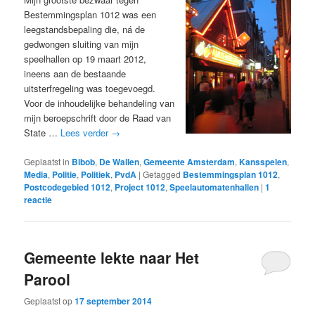
Bestemmingsplan 1012 was een
leegstandsbepaling die, ná de
gedwongen sluiting van mijn
speelhallen op 19 maart 2012,
ineens aan de bestaande
uitsterfregeling was toegevoegd.
Voor de inhoudelijke behandeling van
mijn beroepschrift door de Raad van
State …
Lees verder
→
Geplaatst in
Bibob
,
De Wallen
,
Gemeente Amsterdam
,
Kansspelen
,
Media
,
Politie
,
Politiek
,
PvdA
|
Getagged
Bestemmingsplan 1012
,
Postcodegebied 1012
,
Project 1012
,
Speelautomatenhallen
|
1
reactie
Gemeente lekte naar Het
Parool
Geplaatst op
17 september 2014