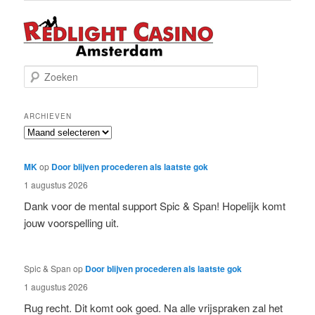
Z
o
e
k
ARCHIEVEN
e
Archieven
n
MK
op
Door blijven procederen als laatste gok
1 augustus 2026
Dank voor de mental support Spic & Span! Hopelijk komt
jouw voorspelling uit.
Spic & Span
op
Door blijven procederen als laatste gok
1 augustus 2026
Rug recht. Dit komt ook goed. Na alle vrijspraken zal het