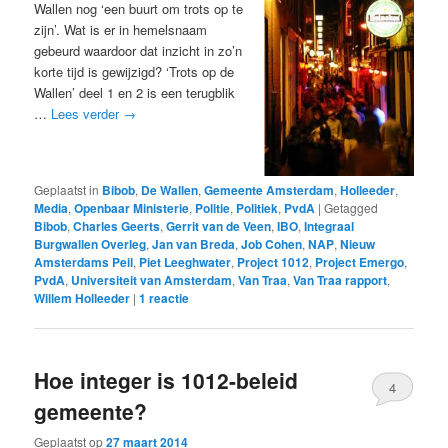
Wallen nog ‘een buurt om trots op te
zijn’. Wat is er in hemelsnaam
gebeurd waardoor dat inzicht in zo’n
korte tijd is gewijzigd? ‘Trots op de
Wallen’ deel 1 en 2 is een terugblik
…
Lees verder
→
Geplaatst in
Bibob
,
De Wallen
,
Gemeente Amsterdam
,
Holleeder
,
Media
,
Openbaar Ministerie
,
Politie
,
Politiek
,
PvdA
|
Getagged
Bibob
,
Charles Geerts
,
Gerrit van de Veen
,
IBO
,
Integraal
Burgwallen Overleg
,
Jan van Breda
,
Job Cohen
,
NAP
,
Nieuw
Amsterdams Peil
,
Piet Leeghwater
,
Project 1012
,
Project Emergo
,
PvdA
,
Universiteit van Amsterdam
,
Van Traa
,
Van Traa rapport
,
Willem Holleeder
|
1
reactie
Hoe integer is 1012-beleid
4
gemeente?
Geplaatst op
27 maart 2014