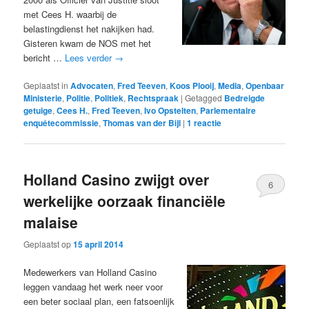
met Cees H. waarbij de
belastingdienst het nakijken had.
Gisteren kwam de NOS met het
bericht …
Lees verder
→
Geplaatst in
Advocaten
,
Fred Teeven
,
Koos Plooij
,
Media
,
Openbaar
Ministerie
,
Politie
,
Politiek
,
Rechtspraak
|
Getagged
Bedreigde
getuige
,
Cees H.
,
Fred Teeven
,
Ivo Opstelten
,
Parlementaire
enquêtecommissie
,
Thomas van der Bijl
|
1
reactie
Holland Casino zwijgt over
6
werkelijke oorzaak financiële
malaise
Geplaatst op
15 april 2014
Medewerkers van Holland Casino
leggen vandaag het werk neer voor
een beter sociaal plan, een fatsoenlijk