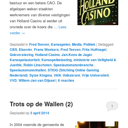
bestuur en een betere CAO. De
afgelopen weken staakten
werknemers van diverse vestigingen
van Holland Casino al eerder uit
onvrede over de koers die …
Lees
verder
→
Geplaatst in
Fred Teeven
,
Kansspelen
,
Media
,
Politiek
|
Getagged
CBS
,
Elsevier
,
Frans Weekers
,
Fred Teeven
,
Frits Huffnagel
,
Gokverslaving
,
Holland Casino
,
Jan-Kees de Jager
,
Kansspelautoriteit
,
Kansspelbelasting
,
ministerie van Veiligheid &
Justitie
,
Robin Linschoten
,
Speelautomatenbranche
,
Speelautomatenhallen
,
STIOG (Stichting Online Gaming
Nederland)
,
Sytze Kingma
,
VAN
,
Volkskrant
,
Vrije Universiteit
,
VVD
,
Willem-Jan van Dijssel
|
6
reacties
Trots op de Wallen (2)
1
Geplaatst op
3 april 2014
In 2004 noemde de gemeente de