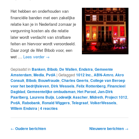
Het hebben en onderhouden van
financiële banden met een zakelijke
relatie kan je in Nederland zomaar je
vergunning kosten als die relatie
later wordt verdacht van strafbare
feiten en hiervoor wordt veroordeeld.
Daar zorgt de Wet Bibob voor, een
wet …
Lees verder
→
Geplaatst in
Banken
,
Bibob
,
De Wallen
,
Endstra
,
Gemeente
Amsterdam
,
Media
,
PvdA
|
Getagged
1012 Inc.
,
ABN-Amro
,
Akro
Consult
,
Bibob
,
Bouwfraude
,
Charles Geerts
,
College van Beroep
voor het bedrijfsleven
,
Dirk Wessels
,
Felix Rottenberg
,
Financieel
Dagblad
,
Gemeentelijke ombudsman
,
Het Parool
,
Jan-Dirk
Paarlberg
,
Laurens Buijs
,
Lodewijk Asscher
,
Midreth
,
Project 1012
,
PvdA
,
Rabobank
,
Ronald Wiggers
,
Telegraaf
,
VolkerWessels
,
Willem Endstra
|
4
reacties
Bericht
←
Oudere berichten
Nieuwere berichten
→
navigatie