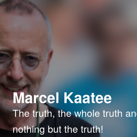
Spring
Spring
naar
naar
de
de
primaire
secundaire
inhoud
inhoud
Marcel Kaatee
The truth, the whole truth a
nothing but the truth!