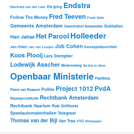
Endstra
Els Iping
Eberhard van der Laan
Fred Teeven
Follow The Money
Freek Salm
Gemeente Amsterdam
Gokhallen
Gerechtshof Amsterdam
Holleeder
Het Parool
Han Jahae
Job Cohen
Jan Otten
Kansspelautoriteit
Jan van Looijen
Koos Plooij
Lars Stempher
Lodewijk Asscher
Molensteeg
Ne bis in idem
Openbaar Ministerie
Paarlberg
Project 1012
PvdA
Politie
Pierre van Rossum
Rechtbank Amsterdam
Raamprostitutie
Rechtbank Haarlem
Rob Grifhorst
Speelautomatenhallen
Telegraaf
Thomas van der Bijl
Van Traa
VVD
Witwassen