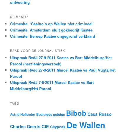
ontvoering
CRIMESITE
Crimesite: ‘Casino’s op Wallen niet crimineel’
Crimesite: Amsterdam sluit gokbedrijf Kaatee
Crimesite: Beroep Kaatee ongegrond verklaard
RAAD VOOR DE JOURNALISTIEK
Uitspraak RvdJ 27-9-2011 Kaatee vs Bart Middelburg/Het
Parool (herzieningsverzoek)
Uitspraak RvdJ 27-9-2011 Marcel Kaatee vs Paul Vugts/Het
Parool
Uitspraak RvdJ 7-6-2011 Marcel Kaatee vs Bart
Middelburg/Het Parool
TAGS
Bibob
Casa Rosso
Astrid Holleeder
Bedreigde getuige
De Wallen
CIE
Charles Geerts
Citypeak