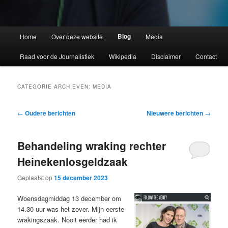
Blog
Home
Over deze website
Media
Raad voor de Journalistiek
Wikipedia
Disclaimer
Contact
CATEGORIE ARCHIEVEN:
MEDIA
Bericht
←
Oudere berichten
Nieuwere berichten
→
navigatie
Behandeling wraking rechter
Heinekenlosgeldzaak
Geplaatst op
15 december 2023
Woensdagmiddag 13 december om
14.30 uur was het zover. Mijn eerste
wrakingszaak. Nooit eerder had ik