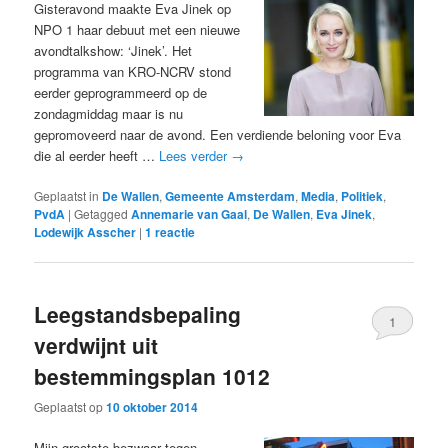
Gisteravond maakte Eva Jinek op
NPO 1 haar debuut met een nieuwe
avondtalkshow: ‘Jinek’. Het
programma van KRO-NCRV stond
eerder geprogrammeerd op de
zondagmiddag maar is nu
gepromoveerd naar de avond. Een verdiende beloning voor Eva
die al eerder heeft …
Lees verder
→
Geplaatst in
De Wallen
,
Gemeente Amsterdam
,
Media
,
Politiek
,
PvdA
|
Getagged
Annemarie van Gaal
,
De Wallen
,
Eva Jinek
,
Lodewijk Asscher
|
1
reactie
Leegstandsbepaling
1
verdwijnt uit
bestemmingsplan 1012
Geplaatst op
10 oktober 2014
Mijn grootste bezwaar tegen