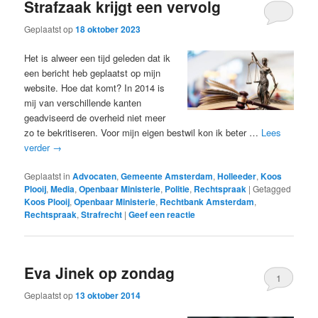
Strafzaak krijgt een vervolg
Geplaatst op
18 oktober 2023
Het is alweer een tijd geleden dat ik
een bericht heb geplaatst op mijn
website. Hoe dat komt? In 2014 is
mij van verschillende kanten
geadviseerd de overheid niet meer
zo te bekritiseren. Voor mijn eigen bestwil kon ik beter …
Lees
verder
→
Geplaatst in
Advocaten
,
Gemeente Amsterdam
,
Holleeder
,
Koos
Plooij
,
Media
,
Openbaar Ministerie
,
Politie
,
Rechtspraak
|
Getagged
Koos Plooij
,
Openbaar Ministerie
,
Rechtbank Amsterdam
,
Rechtspraak
,
Strafrecht
|
Geef een reactie
Eva Jinek op zondag
1
Geplaatst op
13 oktober 2014