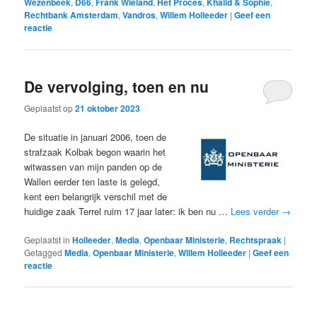
Wezenbeek
,
D66
,
Frank Wieland
,
Het Proces
,
Khalid & Sophie
,
Rechtbank Amsterdam
,
Vandros
,
Willem Holleeder
|
Geef een
reactie
De vervolging, toen en nu
Geplaatst op
21 oktober 2023
De situatie in januari 2006, toen de
strafzaak Kolbak begon waarin het
witwassen van mijn panden op de
Wallen eerder ten laste is gelegd,
kent een belangrijk verschil met de
huidige zaak Terrel ruim 17 jaar later: ik ben nu …
Lees verder
→
Geplaatst in
Holleeder
,
Media
,
Openbaar Ministerie
,
Rechtspraak
|
Getagged
Media
,
Openbaar Ministerie
,
Willem Holleeder
|
Geef een
reactie