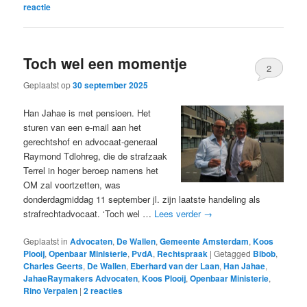
reactie
Toch wel een momentje
2
Geplaatst op
30 september 2025
Han Jahae is met pensioen. Het
sturen van een e-mail aan het
gerechtshof en advocaat-generaal
Raymond Tdlohreg, die de strafzaak
Terrel in hoger beroep namens het
OM zal voortzetten, was
donderdagmiddag 11 september jl. zijn laatste handeling als
strafrechtadvocaat. ‘Toch wel …
Lees verder
→
Geplaatst in
Advocaten
,
De Wallen
,
Gemeente Amsterdam
,
Koos
Plooij
,
Openbaar Ministerie
,
PvdA
,
Rechtspraak
|
Getagged
Bibob
,
Charles Geerts
,
De Wallen
,
Eberhard van der Laan
,
Han Jahae
,
JahaeRaymakers Advocaten
,
Koos Plooij
,
Openbaar Ministerie
,
Rino Verpalen
|
2
reacties