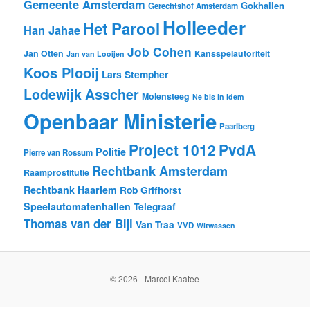
Gemeente Amsterdam
Gokhallen
Gerechtshof Amsterdam
Holleeder
Het Parool
Han Jahae
Job Cohen
Jan Otten
Kansspelautoriteit
Jan van Looijen
Koos Plooij
Lars Stempher
Lodewijk Asscher
Molensteeg
Ne bis in idem
Openbaar Ministerie
Paarlberg
Project 1012
PvdA
Politie
Pierre van Rossum
Rechtbank Amsterdam
Raamprostitutie
Rechtbank Haarlem
Rob Grifhorst
Speelautomatenhallen
Telegraaf
Thomas van der Bijl
Van Traa
VVD
Witwassen
© 2026 - Marcel Kaatee