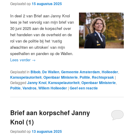
Geplaatst op
15 augustus 2025
In deel 2 van Brief aan Janny Knol
lees je het vervolg van mijn brief van
30 juni 2025 aan de korpschef over
het handelen van de overheid en de
rol van de politie bij het ‘rustig
afwachten en uitroken’ van mijn
speelhallen en panden op de Wallen.
Lees verder
→
Geplaatst in
Bibob
,
De Wallen
,
Gemeente Amsterdam
,
Holleeder
,
Kansspelautoriteit
,
Openbaar Ministerie
,
Politie
,
Rechtspraak
|
Getagged
Janny Knol
,
Kansspelautoriteit
,
Openbaar Ministerie
,
Politie
,
Vandros
,
Willem Holleeder
|
Geef een reactie
Brief aan korpschef Janny
Knol (1)
Geplaatst op
13 augustus 2025