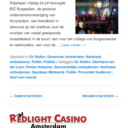
Afgelopen vrijdag 24 juli bezorgde
BIZ Burgwallen, de grootste
ondernemersvereniging van
Amsterdam, een brandbrief in
drievoud op het stadhuis over de
overlast van veelal gewapende
straatdealers in de buurt; een voor het college van burgemeester
en wethouders, een voor de …
Lees verder
→
Geplaatst in
De Wallen
,
Gemeente Amsterdam
,
Nationale
ombudsman
,
Politie
,
Politiek
|
Getagged
De Wallen
,
Eberhard van
der Laan
,
Femke Halsema
,
Gemeentelijke ombudsman
,
Nationale
ombudsman
,
Openbaar Ministerie
,
Politie
,
Preventief fouilleren
|
Geef een reactie
Bericht
←
Oudere berichten
Nieuwere berichten
→
navigatie