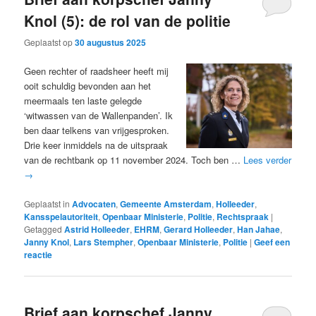
Knol (5): de rol van de politie
Geplaatst op
30 augustus 2025
Geen rechter of raadsheer heeft mij
ooit schuldig bevonden aan het
meermaals ten laste gelegde
‘witwassen van de Wallenpanden’. Ik
ben daar telkens van vrijgesproken.
Drie keer inmiddels na de uitspraak
van de rechtbank op 11 november 2024. Toch ben …
Lees verder
→
Geplaatst in
Advocaten
,
Gemeente Amsterdam
,
Holleeder
,
Kansspelautoriteit
,
Openbaar Ministerie
,
Politie
,
Rechtspraak
|
Getagged
Astrid Holleeder
,
EHRM
,
Gerard Holleeder
,
Han Jahae
,
Janny Knol
,
Lars Stempher
,
Openbaar Ministerie
,
Politie
|
Geef een
reactie
Brief aan korpschef Janny