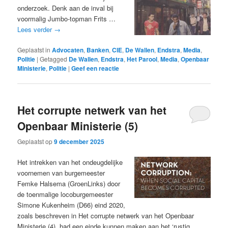
onderzoek. Denk aan de inval bij
voormalig Jumbo-topman Frits …
Lees verder
→
Geplaatst in
Advocaten
,
Banken
,
CIE
,
De Wallen
,
Endstra
,
Media
,
Politie
|
Getagged
De Wallen
,
Endstra
,
Het Parool
,
Media
,
Openbaar
Ministerie
,
Politie
|
Geef een reactie
Het corrupte netwerk van het
Openbaar Ministerie (5)
Geplaatst op
9 december 2025
Het intrekken van het ondeugdelijke
voornemen van burgemeester
Femke Halsema (GroenLinks) door
de toenmalige locoburgemeester
Simone Kukenheim (D66) eind 2020,
zoals beschreven in Het corrupte netwerk van het Openbaar
Ministerie (4), had een einde kunnen maken aan het ‘rustig