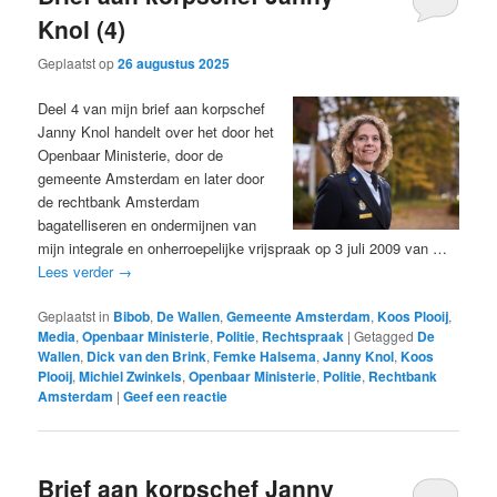
Knol (4)
Geplaatst op
26 augustus 2025
Deel 4 van mijn brief aan korpschef
Janny Knol handelt over het door het
Openbaar Ministerie, door de
gemeente Amsterdam en later door
de rechtbank Amsterdam
bagatelliseren en ondermijnen van
mijn integrale en onherroepelijke vrijspraak op 3 juli 2009 van …
Lees verder
→
Geplaatst in
Bibob
,
De Wallen
,
Gemeente Amsterdam
,
Koos Plooij
,
Media
,
Openbaar Ministerie
,
Politie
,
Rechtspraak
|
Getagged
De
Wallen
,
Dick van den Brink
,
Femke Halsema
,
Janny Knol
,
Koos
Plooij
,
Michiel Zwinkels
,
Openbaar Ministerie
,
Politie
,
Rechtbank
Amsterdam
|
Geef een reactie
Brief aan korpschef Janny