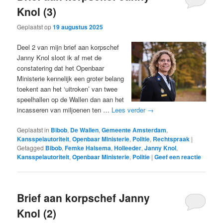
Knol (3)
Geplaatst op
19 augustus 2025
Deel 2 van mijn brief aan korpschef
Janny Knol sloot ik af met de
constatering dat het Openbaar
Ministerie kennelijk een groter belang
toekent aan het ‘uitroken’ van twee
speelhallen op de Wallen dan aan het
incasseren van miljoenen ten …
Lees verder
→
Geplaatst in
Bibob
,
De Wallen
,
Gemeente Amsterdam
,
Kansspelautoriteit
,
Openbaar Ministerie
,
Politie
,
Rechtspraak
|
Getagged
Bibob
,
Femke Halsema
,
Holleeder
,
Janny Knol
,
Kansspelautoriteit
,
Openbaar Ministerie
,
Politie
|
Geef een reactie
Brief aan korpschef Janny
Knol (2)