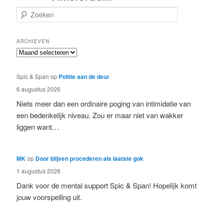
Z
o
e
k
ARCHIEVEN
e
Archieven
n
Spic & Span
op
Politie aan de deur
6 augustus 2026
Niets meer dan een ordinaire poging van intimidatie van
een bedenkelijk niveau. Zou er maar niet van wakker
liggen want…
MK
op
Door blijven procederen als laatste gok
1 augustus 2026
Dank voor de mental support Spic & Span! Hopelijk komt
jouw voorspelling uit.