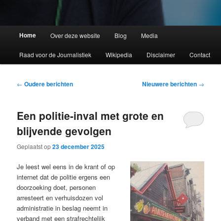
Home
Over deze website
Blog
Media
Raad voor de Journalistiek
Wikipedia
Disclaimer
Contact
Bericht
←
Oudere berichten
Nieuwere berichten
→
navigatie
Een politie-inval met grote en
blijvende gevolgen
Geplaatst op
23 december 2025
Je leest wel eens in de krant of op
internet dat de politie ergens een
doorzoeking doet, personen
arresteert en verhuisdozen vol
administratie in beslag neemt in
verband met een strafrechtelijk