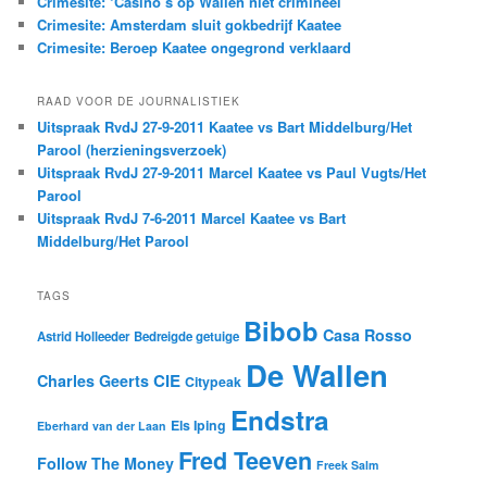
Crimesite: ‘Casino’s op Wallen niet crimineel’
Crimesite: Amsterdam sluit gokbedrijf Kaatee
Crimesite: Beroep Kaatee ongegrond verklaard
RAAD VOOR DE JOURNALISTIEK
Uitspraak RvdJ 27-9-2011 Kaatee vs Bart Middelburg/Het
Parool (herzieningsverzoek)
Uitspraak RvdJ 27-9-2011 Marcel Kaatee vs Paul Vugts/Het
Parool
Uitspraak RvdJ 7-6-2011 Marcel Kaatee vs Bart
Middelburg/Het Parool
TAGS
Bibob
Casa Rosso
Astrid Holleeder
Bedreigde getuige
De Wallen
CIE
Charles Geerts
Citypeak
Endstra
Els Iping
Eberhard van der Laan
Fred Teeven
Follow The Money
Freek Salm