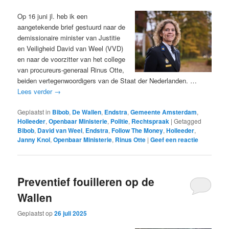
Op 16 juni jl. heb ik een
aangetekende brief gestuurd naar de
demissionaire minister van Justitie
en Veiligheid David van Weel (VVD)
en naar de voorzitter van het college
van procureurs-generaal Rinus Otte,
beiden vertegenwoordigers van de Staat der Nederlanden. …
Lees verder
→
Geplaatst in
Bibob
,
De Wallen
,
Endstra
,
Gemeente Amsterdam
,
Holleeder
,
Openbaar Ministerie
,
Politie
,
Rechtspraak
|
Getagged
Bibob
,
David van Weel
,
Endstra
,
Follow The Money
,
Holleeder
,
Janny Knol
,
Openbaar Ministerie
,
Rinus Otte
|
Geef een reactie
Preventief fouilleren op de
Wallen
Geplaatst op
26 juli 2025