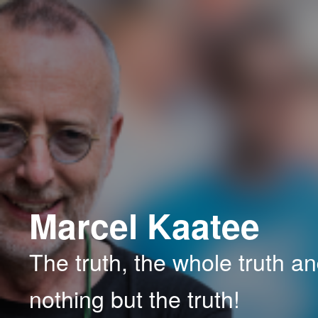
Spring
Spring
naar
naar
de
de
primaire
secundaire
inhoud
inhoud
Marcel Kaatee
The truth, the whole truth a
nothing but the truth!