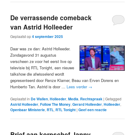
De verrassende comeback
van Astrid Holleeder
Geplaatst op
4 september 2025
Daar was ze dan: Astrid Holleeder.
Zondagavond 31 augustus
verscheen ze voor het eerst live op
televisie bij RTL Tonight, een nieuwe
talkshow die afwisselend wordt
gepresenteerd door Renze Klamer, Beau van Erven Dorens en
Humberto Tan. Astrid is door …
Lees verder
→
Geplaatst in
De Wallen
,
Holleeder
,
Media
,
Rechtspraak
|
Getagged
Astrid Holleeder
,
Follow The Money
,
Gerard Holleeder
,
Holleeder
,
Openbaar Ministerie
,
RTL
,
RTL Tonight
|
Geef een reactie
Brief aan korpschef Janny