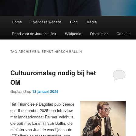
Home
Over deze website
Blog
Media
Raad voor de Journalistiek
Wikipedia
Disclaimer
Contact
TAG ARCHIEVEN:
ERNST HIRSCH BALLIN
Cultuuromslag nodig bij het
OM
Geplaatst op
13 januari 2026
Het Financieele Dagblad publiceerde
op 15 december 2025 een interview
met landsadvocaat Reimer Veldhuis
die ooit met Ernst Hirsch Ballin, die
minister van Justitie was tijdens de
IRT-affaire en moest aftreden, een