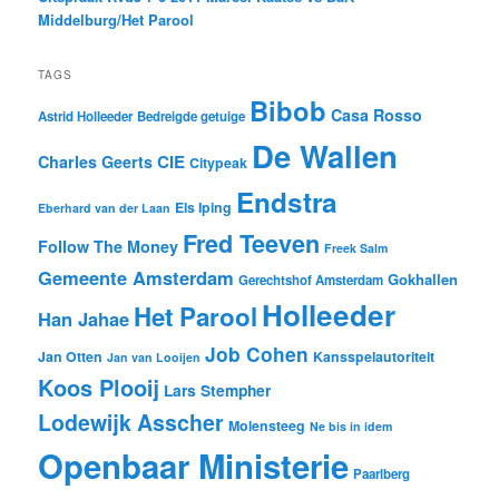
Middelburg/Het Parool
TAGS
Bibob
Casa Rosso
Astrid Holleeder
Bedreigde getuige
De Wallen
CIE
Charles Geerts
Citypeak
Endstra
Els Iping
Eberhard van der Laan
Fred Teeven
Follow The Money
Freek Salm
Gemeente Amsterdam
Gokhallen
Gerechtshof Amsterdam
Holleeder
Het Parool
Han Jahae
Job Cohen
Jan Otten
Kansspelautoriteit
Jan van Looijen
Koos Plooij
Lars Stempher
Lodewijk Asscher
Molensteeg
Ne bis in idem
Openbaar Ministerie
Paarlberg