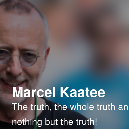
Spring
Spring
naar
naar
de
de
primaire
secundaire
inhoud
inhoud
Marcel Kaatee
The truth, the whole truth a
nothing but the truth!