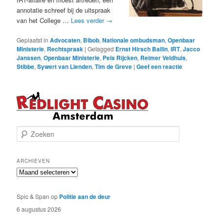
annotatie schreef bij de uitspraak
van het College …
Lees verder
→
Geplaatst in
Advocaten
,
Bibob
,
Nationale ombudsman
,
Openbaar
Ministerie
,
Rechtspraak
|
Getagged
Ernst Hirsch Ballin
,
IRT
,
Jacco
Janssen
,
Openbaar Ministerie
,
Pels Rijcken
,
Reimer Veldhuis
,
Stibbe
,
Sywert van Lienden
,
Tim de Greve
|
Geef een reactie
Z
o
e
k
ARCHIEVEN
e
Archieven
n
Spic & Span
op
Politie aan de deur
6 augustus 2026