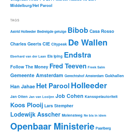
Middelburg/Het Parool
TAGS
Bibob
Casa Rosso
Astrid Holleeder
Bedreigde getuige
De Wallen
CIE
Charles Geerts
Citypeak
Endstra
Els Iping
Eberhard van der Laan
Fred Teeven
Follow The Money
Freek Salm
Gemeente Amsterdam
Gokhallen
Gerechtshof Amsterdam
Holleeder
Het Parool
Han Jahae
Job Cohen
Jan Otten
Kansspelautoriteit
Jan van Looijen
Koos Plooij
Lars Stempher
Lodewijk Asscher
Molensteeg
Ne bis in idem
Openbaar Ministerie
Paarlberg