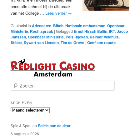
annotatie schreef bij de uitspraak
van het College …
Lees verder
→
Geplaatst in
Advocaten
,
Bibob
,
Nationale ombudsman
,
Openbaar
Ministerie
,
Rechtspraak
|
Getagged
Ernst Hirsch Ballin
,
IRT
,
Jacco
Janssen
,
Openbaar Ministerie
,
Pels Rijcken
,
Reimer Veldhuis
,
Stibbe
,
Sywert van Lienden
,
Tim de Greve
|
Geef een reactie
Z
o
e
k
ARCHIEVEN
e
Archieven
n
Spic & Span
op
Politie aan de deur
6 augustus 2026