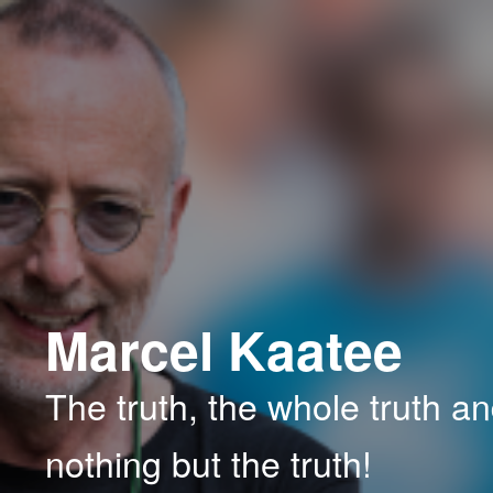
Spring
Spring
naar
naar
de
de
primaire
secundaire
inhoud
inhoud
Marcel Kaatee
The truth, the whole truth a
nothing but the truth!