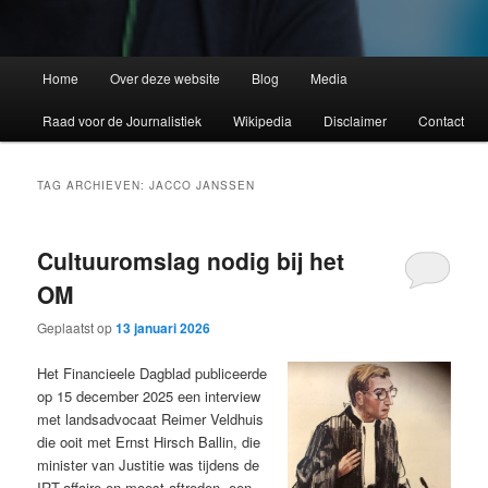
Home
Over deze website
Blog
Media
Raad voor de Journalistiek
Wikipedia
Disclaimer
Contact
TAG ARCHIEVEN:
JACCO JANSSEN
Cultuuromslag nodig bij het
OM
Geplaatst op
13 januari 2026
Het Financieele Dagblad publiceerde
op 15 december 2025 een interview
met landsadvocaat Reimer Veldhuis
die ooit met Ernst Hirsch Ballin, die
minister van Justitie was tijdens de
IRT-affaire en moest aftreden, een